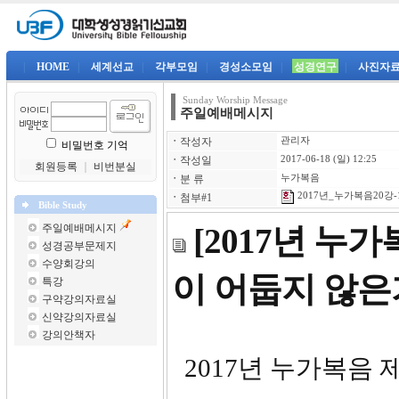
|
HOME
|
세계선교
|
각부모임
|
경성소모임
|
성경연구
|
사진자
Sunday Worship Message
주일예배메시지
ㆍ
작성자
관리자
비밀번호 기억
ㆍ
작성일
2017-06-18 (일) 12:25
회원등록
｜
비번분실
ㆍ
분 류
누가복음
2017년_누가복음20강-1
ㆍ
첨부#1
Bible Study
주일예배메시지
[2017년 누가
성경공부문제지
수양회강의
이 어둡지 않은
특강
구약강의자료실
신약강의자료실
강의안책자
2017년 누가복음 