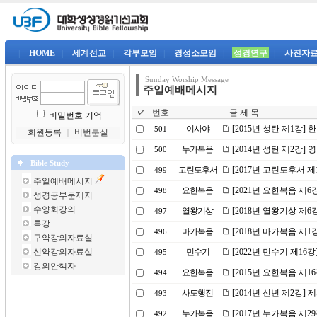
|
HOME
|
세계선교
|
각부모임
|
경성소모임
|
성경연구
|
사진자
Sunday Worship Message
주일예배메시지
번호
글 제 목
비밀번호 기억
이사야
[2015년 성탄 제1강]
501
회원등록
｜
비번분실
누가복음
[2014년 성탄 제2강]
500
Bible Study
고린도후서
[2017년 고린도후서 
499
주일예배메시지
요한복음
[2021년 요한복음 제
498
성경공부문제지
수양회강의
열왕기상
[2018년 열왕기상 제
497
특강
마가복음
[2018년 마가복음 제
496
구약강의자료실
신약강의자료실
민수기
[2022년 민수기 제1
495
강의안책자
요한복음
[2015년 요한복음 제1
494
사도행전
[2014년 신년 제2강]
493
누가복음
[2017년 누가복음 제2
492