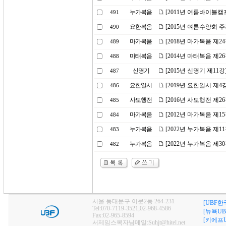
누가복음
[2011년 여름바이블캠
491
요한복음
[2015년 여름수양회 주
490
마가복음
[2018년 마가복음 제2
489
마태복음
[2014년 마태복음 제2
488
신명기
[2015년 신명기 제11
487
요한일서
[2019년 요한일서 제
486
사도행전
[2016년 사도행전 제2
485
마가복음
[2012년 마가복음 제1
484
누가복음
[2022년 누가복음 제1
483
누가복음
[2022년 누가복음 제
482
서울 동대문구 이문2동 264-231
[UBF한
Tel:070-7119-3521,02-968-4586
[뉴욕UB
Fax:02-965-8594
[키에프U
서제임스목자님메일:Suhjt@hitel.net