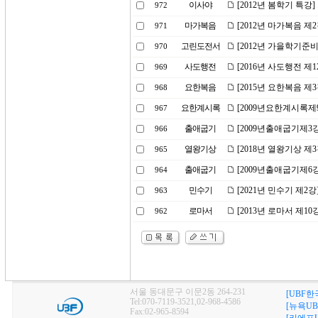
이사야
[2012년 봄학기 특강
972
마가복음
[2012년 마가복음 제
971
고린도전서
[2012년 가을학기준
970
사도행전
[2016년 사도행전 제1
969
요한복음
[2015년 요한복음 제
968
요한계시록
[2009년요한계시록제
967
출애굽기
[2009년출애굽기제3
966
열왕기상
[2018년 열왕기상 제
965
출애굽기
[2009년출애굽기제6
964
민수기
[2021년 민수기 제
963
로마서
[2013년 로마서 제1
962
서울 동대문구 이문2동 264-231
[UBF한
Tel:070-7119-3521,02-968-4586
[뉴욕UB
Fax:02-965-8594