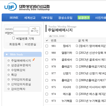
|
HOME
|
세계선교
|
각부모임
|
경성소모임
|
성경연구
|
사진자
Sunday Worship Message
주일예배메시지
비밀번호 기억
번호
글 제 목
회원등록
｜
비번분실
창세기
[창세기 영어예배 8강
981
열왕기하
[2012년 신년수양회 
980
Bible Study
골로새서
[2013년 골로새서 제
979
주일예배메시지
성경공부문제지
출애굽기
[2009년출애굽기제5
978
수양회강의
신명기
[2015년 신명기 제1
977
특강
구약강의자료실
출애굽기
[2009년출애굽기제1
976
신약강의자료실
이사야
[2010년 이사야서 
975
강의안책자
에스겔
[2018년 에스겔 제3
974
누가복음
[2011년 누가복음 
973