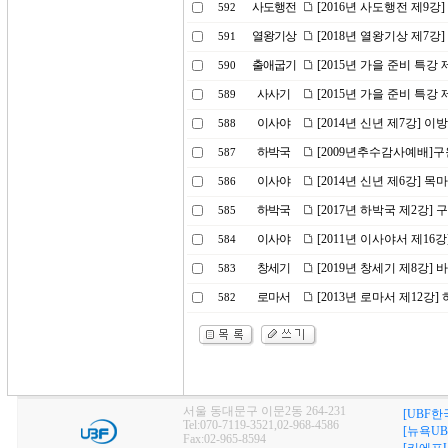
사도행전
[2016년 사도행전 제9강
592
열왕기상
[2018년 열왕기상 제7강
591
출애굽기
[2015년 가을 준비 특강
590
사사기
[2015년 가을 준비 특강 
589
이사야
[2014년 신년 제7강]
588
하박국
[2009년추수감사예배]
587
이사야
[2014년 신년 제6강] 
586
하박국
[2017년 하박국 제2강
585
이사야
[2011년 이사야서 제1
584
창세기
[2019년 창세기 제8강] 
583
로마서
[2013년 로마서 제12강
582
서울 동대문구 이문2동 264-231
[UBF한
Tel:070-7119-3521,02-968-4586
[뉴욕UB
Fax:02-965-8594