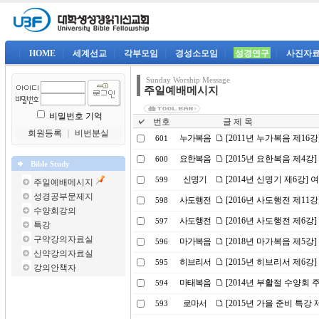
|
HOME
|
세계선교
|
각부모임
|
경성소모임
|
성경연구
|
사진자
Sunday Worship Message
주일예배메시지
비밀번호 기억
번호
글 제 목
회원등록
｜
비번분실
누가복음
[2011년 누가복음 제16
601
요한복음
[2015년 요한복음 제4강
600
Bible Study
신명기
[2014년 신명기 제6강]
599
주일예배메시지
성경공부문제지
사도행전
[2016년 사도행전 제1
598
수양회강의
사도행전
[2016년 사도행전 제6강
597
특강
구약강의자료실
마가복음
[2018년 마가복음 제5강
596
신약강의자료실
히브리서
[2015년 히브리서 제6
595
강의안책자
마태복음
[2014년 부활절 수양회
594
로마서
[2015년 가을 준비 특강 
593