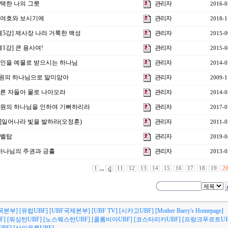
] 택한 나의 그릇
관리자
2016-0
] 여호와 보시기에
관리자
2018-1
 제5강] 제사장 나라 거룩한 백성
관리자
2015-0
제1강] 큰 용사여!
관리자
2015-0
 이방인을 예물로 받으시는 하나님
관리자
2014-0
구원의 하나님으로 말미암아
관리자
2009-1
목마른 자들아 물로 나아오라
관리자
2014-0
] 구원의 하나님을 인하여 기뻐하리라
관리자
2017-0
6강]일어나라 빛을 발하라(오정훈)
관리자
2011-0
바벨탑
관리자
2019-0
] 하나님의 주권과 긍휼
관리자
2013-0
1
,,,
11
12
13
14
15
16
17
18
19
2
국본부]
[유럽UBF]
[UBF국제본부]
[UBF TV]
[시카고UBF]
[Mother Barry's Homepage]
F]
[워싱턴UBF]
[노스웨스턴UBF]
[콜롬비아UBF]
[코스타리카UBF]
[프랑크푸르트UB