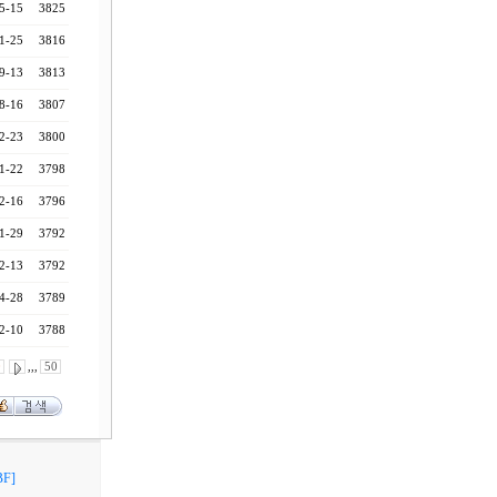
5-15
3825
1-25
3816
9-13
3813
8-16
3807
2-23
3800
1-22
3798
2-16
3796
1-29
3792
2-13
3792
4-28
3789
2-10
3788
0
,,,
50
F]