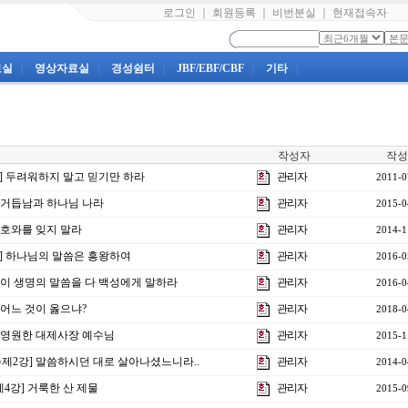
로그인
｜
회원등록
｜
비번분실
｜
현재접속자
료실
|
영상자료실
|
경성쉼터
|
JBF/EBF/CBF
|
기타
|
작성자
작성
강] 두려워하지 말고 믿기만 하라
관리자
2011-0
] 거듭남과 하나님 나라
관리자
2015-0
 여호와를 잊지 말라
관리자
2014-1
1강] 하나님의 말씀은 흥왕하여
관리자
2016-0
] 이 생명의 말씀을 다 백성에게 말하라
관리자
2016-0
] 어느 것이 옳으냐?
관리자
2018-0
강] 영원한 대제사장 예수님
관리자
2015-1
 주제2강] 말씀하시던 대로 살아나셨느니라..
관리자
2014-0
제4강] 거룩한 산 제물
관리자
2015-0