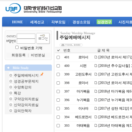
|
HOME
|
세계선교
|
각부모임
|
경성소모임
|
성경연구
|
사진자
Sunday Worship Message
주일예배메시지
비밀번호 기억
번호
글 제 목
회원등록
｜
비번분실
로마서
[2013년 로마서 제17
401
시편
[2016년 추수감사절
400
Bible Study
고린도후서
[2017년 고린도후서 
399
주일예배메시지
성경공부문제지
로마서
[2013년 로마서 제1
398
수양회강의
마가복음
[2018년 마가복음 제
397
특강
구약강의자료실
누가복음
[2017년 누가복음 제
396
신약강의자료실
이사야
[2017년 성탄 제2강
395
강의안책자
베드로전서
[2016년 베드로전서
394
마태복음
[2014년 마태복음 제
393