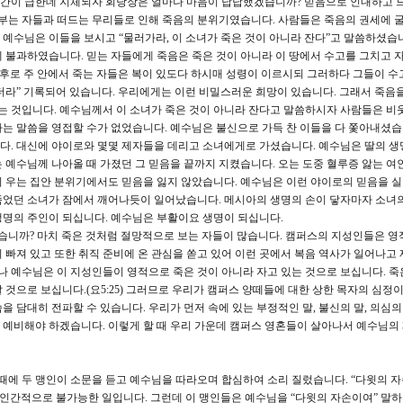
 시간이 급한데 지체되자 회당장은 얼마나 마음이 답답했겠습니까? 믿음으로 인내하고 
 부는 자들과 떠드는 무리들로 인해 죽음의 분위기였습니다. 사람들은 죽음의 권세에 
. 예수님은 이들을 보시고 “물러가라, 이 소녀가 죽은 것이 아니라 잔다”고 말씀하셨습
 불과하였습니다. 믿는 자들에게 죽음은 죽은 것이 아니라 이 땅에서 수고를 그치고 
지금 이후로 주 안에서 죽는 자들은 복이 있도다 하시매 성령이 이르시되 그러하다 그들이 
더라” 기록되어 있습니다. 우리에게는 이런 비밀스러운 희망이 있습니다. 그래서 죽음
있는 것입니다. 예수님께서 이 소녀가 죽은 것이 아니라 잔다고 말씀하시자 사람들은 비
는 말씀을 영접할 수가 없었습니다. 예수님은 불신으로 가득 찬 이들을 다 쫓아내셨습
다. 대신에 야이로와 몇몇 제자들을 데리고 소녀에게로 가셨습니다. 예수님은 딸의 생
 예수님께 나아올 때 가졌던 그 믿음을 끝까지 지켰습니다. 오는 도중 혈루증 앓는 여
피 우는 집안 분위기에서도 믿음을 잃지 않았습니다. 예수님은 이런 야이로의 믿음을 
죽었던 소녀가 잠에서 깨어나듯이 일어났습니다. 메시아의 생명의 손이 닿자마자 소녀
생명의 주인이 되십니다. 예수님은 부활이요 생명이 되십니다.
습니까? 마치 죽은 것처럼 절망적으로 보는 자들이 많습니다. 캠퍼스의 지성인들은 영
 빠져 있고 또한 취직 준비에 온 관심을 쏟고 있어 이런 곳에서 복음 역사가 일어나고
나 예수님은 이 지성인들이 영적으로 죽은 것이 아니라 자고 있는 것으로 보십니다. 죽
것으로 보십니다.(요5:25) 그러므로 우리가 캠퍼스 양떼들에 대한 상한 목자의 심정이
 담대히 전파할 수 있습니다. 우리가 먼저 속에 있는 부정적인 말, 불신의 말, 의심의
예비해야 하겠습니다. 이렇게 할 때 우리 가운데 캠퍼스 영혼들이 살아나서 예수님의
때에 두 맹인이 소문을 듣고 예수님을 따라오며 합심하여 소리 질렀습니다. “다윗의 
 인간적으로 불가능한 일입니다. 그런데 이 맹인들은 예수님을 “다윗의 자손이여” 말하