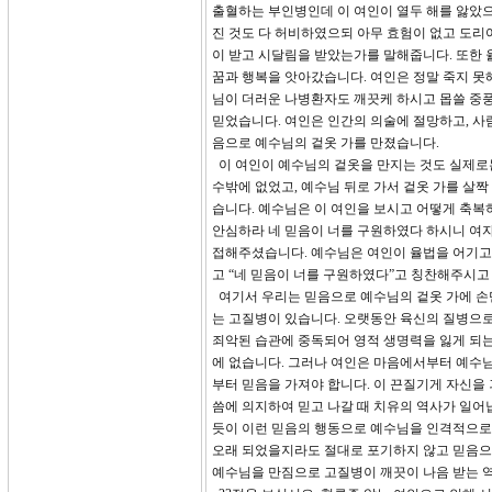
출혈하는 부인병인데 이 여인이 열두 해를 앓았
진 것도 다 허비하였으되 아무 효험이 없고 도리어
이 받고 시달림을 받았는가를 말해줍니다. 또한 
꿈과 행복을 앗아갔습니다. 여인은 정말 죽지 못
님이 더러운 나병환자도 깨끗케 하시고 몹쓸 중
믿었습니다. 여인은 인간의 의술에 절망하고, 
음으로 예수님의 겉옷 가를 만졌습니다.
이 여인이 예수님의 겉옷을 만지는 것도 실제로
수밖에 없었고, 예수님 뒤로 가서 겉옷 가를 살짝
습니다. 예수님은 이 여인을 보시고 어떻게 축복하
안심하라 네 믿음이 너를 구원하였다 하시니 여자
접해주셨습니다. 예수님은 여인이 율법을 어기고
고 “네 믿음이 너를 구원하였다”고 칭찬해주시
여기서 우리는 믿음으로 예수님의 겉옷 가에 손
는 고질병이 있습니다. 오랫동안 육신의 질병으로
죄악된 습관에 중독되어 영적 생명력을 잃게 되는
에 없습니다. 그러나 여인은 마음에서부터 예수
부터 믿음을 가져야 합니다. 이 끈질기게 자신을
씀에 의지하여 믿고 나갈 때 치유의 역사가 일어
듯이 이런 믿음의 행동으로 예수님을 인격적으로 
오래 되었을지라도 절대로 포기하지 않고 믿음으로
예수님을 만짐으로 고질병이 깨끗이 나음 받는 