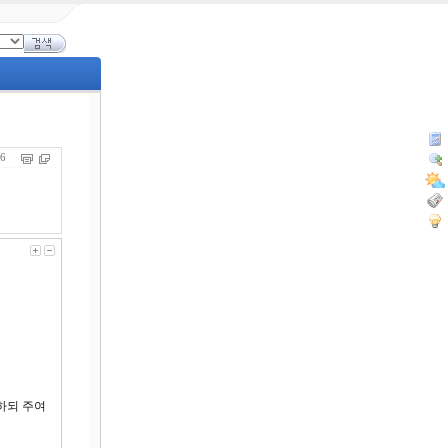
406
하되 주여