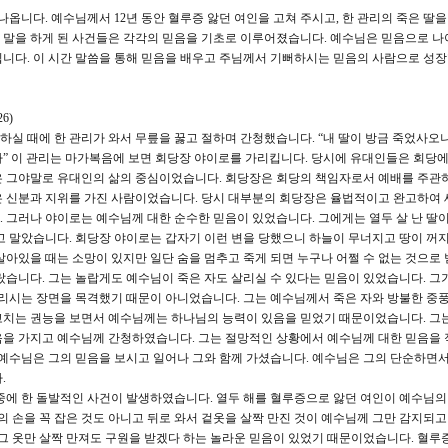
옵니다. 예수님께서 12년 동안 혈루증 앓던 여인을 고쳐 주시고, 한 관리의 죽은 딸을
자가 말을 하게 된 사건들은 각각의 믿음을 기초로 이루어졌습니다. 예수님은 믿음으로 나
니다. 이 시간 말씀을 통해 믿음을 배우고 주님께서 기뻐하시는 믿음의 사람으로 성장
6)
하실 때에 한 관리가 와서 무릎을 꿇고 절하며 간청했습니다. “내 딸이 방금 죽었사오
” 이 관리는 마가복음에 보면 회당장 야이로를 가리킵니다. 당시에 유대인들은 회당
은 그야말로 유대인의 삶의 중심이었습니다. 회당장은 회당의 책임자로서 예배를 주관
은 신분과 지위를 가진 사람이었습니다. 당시 대부분의 회당장은 율법적이고 완고하여 
 그러나 야이로는 예수님께 대한 순수한 믿음이 있었습니다. 그에게는 열두 살 난 딸
고 말았습니다. 회당장 야이로는 갑자기 이런 변을 당했으니 하늘이 무너지고 땅이 꺼지
살아있을 때는 소망이 있지만 일단 숨을 멈추고 죽게 되면 누구나 어쩔 수 없는 것으로
랐습니다. 그는 놀랍게도 예수님이 죽은 자도 살리실 수 있다는 믿음이 있었습니다. 그가
살리시는 장면을 목격했기 때문이 아니었습니다. 그는 예수님께서 죽은 자와 방불한 중풍
고치는 권능을 보면서 예수님께는 하나님의 능력이 있음을 믿었기 때문이었습니다. 그는
음을 가지고 예수님께 간청하였습니다. 그는 절망적인 상황에서 예수님께 대한 믿음을
 예수님은 그의 믿음을 보시고 일어나 그와 함께 가셨습니다. 예수님은 그의 단순하면
.
에 한 돌발적인 사건이 발생하였습니다. 열두 해를 혈루증으로 앓던 여인이 예수님의
의 손을 꼭 잡은 것도 아니고 뒤로 와서 겉옷을 살짝 만진 것이 예수님께 그만 감지되
 그 옷만 살짝 만져도 구원을 받겠다 하는 놀라운 믿음이 있었기 때문이었습니다. 혈루