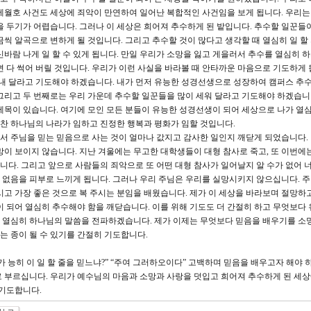
세월호 사건도 세상에 죄악이 만연하여 일어난 복합적인 사건임을 보게 됩니다. 우리는
을 두기가 어렵습니다. 그러나 이 세상은 희어져 추수하게 된 밭입니다. 추수할 일꾼들
씩 알곡으로 변하게 될 것입니다. 그리고 추수할 것이 많다고 생각할 때 열심히 일 할
바람 나게 일 할 수 있게 됩니다. 만일 우리가 소망을 잃고 게을러서 추수를 열심히 
 다 썩어 버릴 것입니다. 우리가 이런 사실을 바라볼 때 안타까운 마음으로 기도하게 
보내 달라고 기도해야 하겠습니다. 내가 먼저 유능한 성경선생으로 성장하여 캠퍼스 추
그리고 두 번째로는 우리 가운데 추수할 일꾼들을 많이 세워 달라고 기도해야 하겠습니다
제목이 있습니다. 여기에 모인 모든 분들이 유능한 성경선생이 되어 세상으로 나가 열
 찬 하나님의 나라가 임하고 진정한 행복과 평화가 임할 것입니다.
서 주님을 믿는 믿음으로 사는 것이 얼마나 값지고 감사한 일인지 깨닫게 되었습니다.
망이 보이지 않습니다. 지난 겨울에는 무고한 대학생들이 대형 참사로 죽고, 또 이번에
다. 그리고 앞으로 사람들의 죄악으로 또 어떤 대형 참사가 일어날지 알 수가 없어 
수 없음을 피부로 느끼게 됩니다. 그러나 우리 주님은 우리를 실망시키지 않으십니다. 
시고 가장 좋은 것으로 복 주시는 분임을 배웠습니다. 제가 이 세상을 바라보며 절망하
이 되어 열심히 추수해야 함을 깨닫습니다. 이를 위해 기도도 더 간절히 하고 무엇보다 
 열심히 하나님의 말씀을 전파하겠습니다. 제가 이제는 무엇보다 믿음을 배우기를 소
 종이 될 수 있기를 간절히 기도합니다.
 능히 이 일 할 줄을 믿느냐?” “주여 그러하오이다” 고백하며 믿음을 배우고자 해야 
 부르십니다. 우리가 예수님의 마음과 소망과 사랑을 덧입고 희어져 추수하게 된 세
 기도합니다.