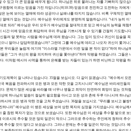
 수 있고 더 큰 믿음을 배우게 됩니다. 하나님은 뒤로 물러나는 자를 기뻐하지 않으십
구원함에 이르는 믿음을 가진 자입니다.(히10:39) 믿음으로 전진하고 도전하는 자에게
람은 눈에 보이는 열매에 따라 성공이냐 실패냐를 따지지 않습니다. 비록 구체적인 열매
 열매가 없는 것입니다. 예수님은 우리에게도 분명하게 말씀하십니다. “내가 능히 이 
믿음대로 되라” 예수님은 우리 모두가 예수님만을 절대적으로 믿고 예수님의 능력을 체험
이 시간 이에 믿음으로 화답하여 우리 주님을 기쁘시게 할 수 있기를 간절히 기도합니다
귀신들려 말 못하는 사람을 예수님께 데려 왔습니다. 그는 입이 있으나 귀신이 입술을 꼭
수 없으니 얼마나 답답하였겠습니까? 그런데 그를 예수님께 데리고 나오자 귀신이 쫓겨나
 본 무리들은 놀랍게 여기며 “이스라엘 가운데서 이런 일을 본 적이 없다”하며 하나님
들은 “그가 귀신의 왕을 의지하여 귀신을 쫓아낸다”하며 악평을 하였습니다. 그들은 
. 이처럼 메시아 사역을 통하여 은혜를 받는 자들이 있는가 하면 비난하고 악평을 
기도제목이 잘 나타나 있습니다. 35절을 보십시오. 다 같이 읽겠습니다. “예수께서 모
천국 복음을 전파하시며 모든 병과 모든 약한 것을 고치시니라” 예수님은 바리새인들의
다. 문제가 많은 세상을 바라볼 때 너무나 병들고 죄악이 만연하여 희망이 없는 것처럼
세상에 하나님의 말씀이 절실히 필요함을 아시고 모든 성과 촌에 두루 다니시며 하나님
하시며 모든 병과 약한 것을 고쳐 주셨습니다. 36절을 보십시오. “무리를 보시고 불쌍
기진하니라” 예수님은 이 병든 세상을 보며 상한 목자의 심정을 가지셨습니다. 예수님께
아 줄 참된 목자가 없는 것으로 보셨습니다. 또한 예수님은 이 세상을 추수할 밭으로 보
들에게 이르시되 추수할 것은 많되 일꾼이 적으니 그러므로 추수하는 주인에게 청하여 추
상에 추수할 것이 많다고 보셨습니다. 그러나 문제는 추수할 일꾼이 적다는 것입니다. 
고 부족하지만 이들이 추수할 일꾼이 되어 온 세상을 먹이기를 원하셨습니다. 우리도