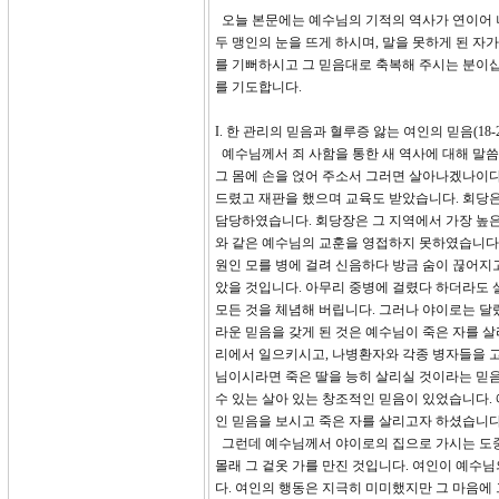
오늘 본문에는 예수님의 기적의 역사가 연이어 나
두 맹인의 눈을 뜨게 하시며, 말을 못하게 된 
를 기뻐하시고 그 믿음대로 축복해 주시는 분이십
를 기도합니다.
I. 한 관리의 믿음과 혈루증 앓는 여인의 믿음(18-2
예수님께서 죄 사함을 통한 새 역사에 대해 말씀
그 몸에 손을 얹어 주소서 그러면 살아나겠나이다
드렸고 재판을 했으며 교육도 받았습니다. 회당
담당하였습니다. 회당장은 그 지역에서 가장 높
와 같은 예수님의 교훈을 영접하지 못하였습니다.
원인 모를 병에 걸려 신음하다 방금 숨이 끊어지
았을 것입니다. 아무리 중병에 걸렸다 하더라도 
모든 것을 체념해 버립니다. 그러나 야이로는 달
라운 믿음을 갖게 된 것은 예수님이 죽은 자를 
리에서 일으키시고, 나병환자와 각종 병자들을 
님이시라면 죽은 딸을 능히 살리실 것이라는 믿
수 있는 살아 있는 창조적인 믿음이 있었습니다.
인 믿음을 보시고 죽은 자를 살리고자 하셨습니다
그런데 예수님께서 야이로의 집으로 가시는 도중
몰래 그 겉옷 가를 만진 것입니다. 여인이 예수님
다. 여인의 행동은 지극히 미미했지만 그 마음에