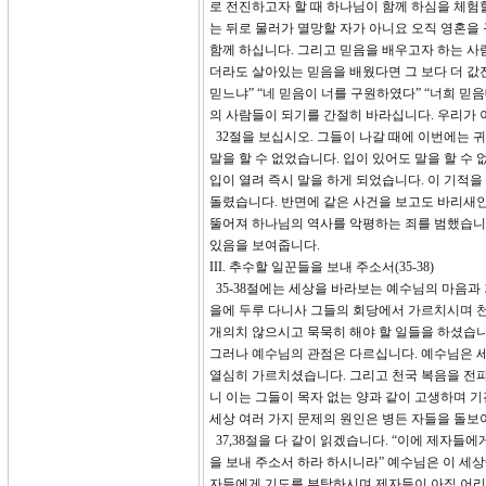
로 전진하고자 할 때 하나님이 함께 하심을 체험할
는 뒤로 물러가 멸망할 자가 아니요 오직 영혼을 
함께 하십니다. 그리고 믿음을 배우고자 하는 사
더라도 살아있는 믿음을 배웠다면 그 보다 더 값진
믿느냐” “네 믿음이 너를 구원하였다” “너희 
의 사람들이 되기를 간절히 바라십니다. 우리가 
32절을 보십시오. 그들이 나갈 때에 이번에는 
말을 할 수 없었습니다. 입이 있어도 말을 할 
입이 열려 즉시 말을 하게 되었습니다. 이 기적을
돌렸습니다. 반면에 같은 사건을 보고도 바리새인
뚤어져 하나님의 역사를 악평하는 죄를 범했습니다
있음을 보여줍니다.
III. 추수할 일꾼들을 보내 주소서(35-38)
35-38절에는 세상을 바라보는 예수님의 마음과 
을에 두루 다니사 그들의 회당에서 가르치시며 
개의치 않으시고 묵묵히 해야 할 일들을 하셨습니
그러나 예수님의 관점은 다르십니다. 예수님은 
열심히 가르치셨습니다. 그리고 천국 복음을 전파
니 이는 그들이 목자 없는 양과 같이 고생하며 
세상 여러 가지 문제의 원인은 병든 자들을 돌보
37,38절을 다 같이 읽겠습니다. “이에 제자
을 보내 주소서 하라 하시니라” 예수님은 이 세
자들에게 기도를 부탁하시며 제자들이 아직 어리