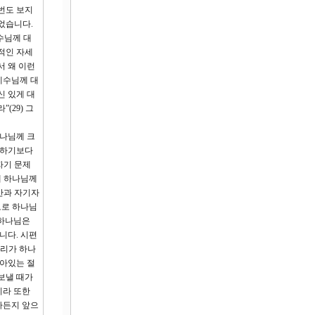
번도 보지
었습니다.
수님께 대
적인 자세
서 왜 이런
예수님께 대
신 있게 대
(29) 그
하나님께 크
 하기보다
자기 문제
에 하나님께
만과 자기자
도로 하나님
 하나님은
니다. 시편
우리가 하나
살아있는 절
보낼 때가
리라 또한
하든지 앞으