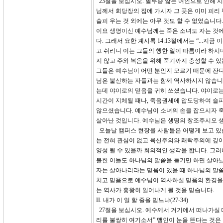
23절을 보십시오. 혈루증 앓는 여인으로 인해
님께서 회당장의 집에 가시자 그 곳은 이미 피리
슬피 우는 것 외에는 아무 것도 할 수 없었습니다
이요 생명이신 예수님께는 죽은 소녀도 자는 것에
다. 그래서 요한 계시록 14:13절에서는 “...
고 쉬리니 이는 그들의 행한 일이 따름이라 하시
지 않고 주와 복음을 위해 죽기까지 충성할 수 
그들은 예수님이 어떤 분인지 모르기 때문에 잔다
님은 불신하는 자들과는 함께 역사하시지 않습니
는데 야이로의 믿음을 귀히 쓰셨습니다. 야이로는
시간이 지체될 때나, 죽음권세에 압도당하여 슬
않으셨습니다. 예수님이 소녀의 손을 잡으시자 
살아난 것입니다. 예수님은 생명의 창조주시오 
오늘날 캠퍼스 현장을 사람들은 어떻게 보고 있
는 전혀 관심이 없고 육신주의와 쾌락주의에 깊이
양성 될 수 있을까 회의적인 생각을 합니다. 그러
불한 이들도 하나님의 말씀을 듣기만 하면 살아날 
자는 살아나리라는 믿음이 있을 때 하나님의 말씀을
치고 믿음으로 예수님이 역사하실 믿음의 환경을 
는 역사가 흥왕히 일어나게 될 것을 믿습니다.
II. 내가 이 일 할 줄을 믿느냐(27-34)
27절을 보십시오. 예수께서 거기에서 떠나가실 
리를 불쌍히 여기소서” 맹인이 눈을 뜬다는 것은