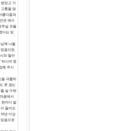
 받았고 가
 고통을 많
 아름다움과
여인은 예수
쳐주실 것을
겠다는 믿
수님께 나올
큰 믿음이었
르시되 딸아
 하시며 영
접해 주시
신을 괴롭히
도 못 끊는
을 살 수밖
 마음에서
 한마디 말
불이 들어오
10년 이상
가 믿음으로