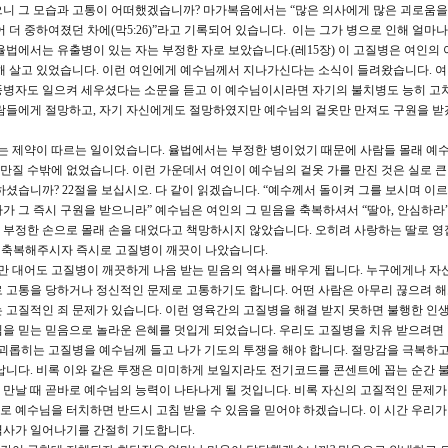
으니 그 모습과 고통이 어떠했겠습니까? 마가복음에서는 “많은 의사에게 많은 괴로움을
 더 중하여졌던 차에(막5:26)”라고 기록되어 있습니다. 이는 그가 병으로 인해 얼마나
율법에서는 유출병이 있는 자는 부정한 자로 보았습니다.(레15장) 이 고질병은 여인의
해 살고 있었습니다. 이런 여인에게 예수님께서 지나가신다는 소식이 들려왔습니다. 
풍병자도 일으켜 세우셨다는 소문을 듣고 이 예수님이시라면 자기의 불치병도 능히 고
사람들에게 절망하고, 자기 자신에게도 절망하였지만 예수님의 겉옷만 만져도 구원을 받
는 제약이 따르는 일이었습니다. 율법에서는 부정한 병이었기 때문에 사람들 몰래 예
 만질 수밖에 없었습니다. 이런 가운데서 여인이 예수님의 겉옷 가를 만진 것은 실로 
셨습니까? 22절을 보십시오. 다 같이 읽겠습니다. “예수께서 돌이켜 그를 보시며 이
가 그 즉시 구원을 받으니라” 예수님은 여인의 그 믿음을 축복하셔서 “딸아, 안심하라”
 부정한 손으로 몰래 손을 대었다고 책망하시지 않았습니다. 오히려 사랑하는 딸로 영
고 축복해주시자 즉시로 고질병이 깨끗이 나았습니다.
만 대어도 고질병이 깨끗하게 나음 받는 믿음의 역사를 배우게 됩니다. 누구에게나 자
 고통을 당하거나 정신적인 문제로 고통하기도 합니다. 어떤 사람은 아무리 끊으려 해
 고질적인 죄 문제가 있습니다. 이런 영육간의 고질병을 해결 받지 못하면 불행한 인생
님을 믿는 믿음으로 놀라운 은혜를 덧입게 되었습니다. 우리도 고질병을 치유 받으려면
 괴롭히는 고질병을 예수님께 들고 나가 기도의 투쟁을 해야 합니다. 절망감을 극복하고
납니다. 비록 이와 같은 투쟁은 미미하게 보일지라도 전기코드를 콘센트에 꼽는 순간 
만날 때 곧바로 예수님의 능력이 나타나게 될 것입니다. 비록 자신의 고질적인 문제가 
 예수님을 터치하면 반드시 고침 받을 수 있음을 믿어야 하겠습니다. 이 시간 우리
역사가 일어나기를 간절히 기도합니다.