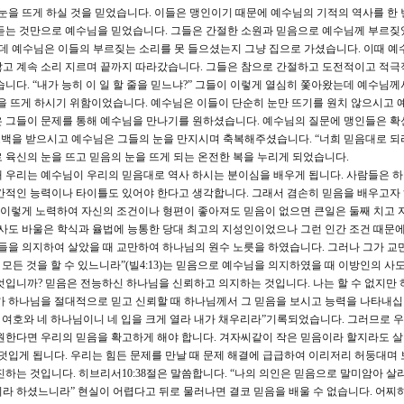
 눈을 뜨게 하실 것을 믿었습니다. 이들은 맹인이기 때문에 예수님의 기적의 역사를 한 
 듣는 것만으로 예수님을 믿었습니다. 그들은 간절한 소원과 믿음으로 예수님께 부르짖
데 예수님은 이들의 부르짖는 소리를 못 들으셨는지 그냥 집으로 가셨습니다. 이때 예
않고 계속 소리 지르며 끝까지 따라갔습니다. 그들은 참으로 간절하고 도전적이고 적극
니다. “내가 능히 이 일 할 줄을 믿느냐?” 그들이 이렇게 열심히 쫓아왔는데 예수님께
을 뜨게 하시기 위함이었습니다. 예수님은 이들이 단순히 눈만 뜨기를 원치 않으시고 
 그들이 문제를 통해 예수님을 만나기를 원하셨습니다. 예수님의 질문에 맹인들은 확
백을 받으시고 예수님은 그들의 눈을 만지시며 축복해주셨습니다. “너희 믿음대로 되라”
 육신의 눈을 뜨고 믿음의 눈을 뜨게 되는 온전한 복을 누리게 되었습니다.
통해 우리는 예수님이 우리의 믿음대로 역사 하시는 분이심을 배우게 됩니다. 사람들은 
인간적인 능력이나 타이틀도 있어야 한다고 생각합니다. 그래서 겸손히 믿음을 배우고자
나 이렇게 노력하여 자신의 조건이나 형편이 좋아져도 믿음이 없으면 큰일은 둘째 치고 
 사도 바울은 학식과 율법에 능통한 당대 최고의 지성인이었으나 그런 인간 조건 때문
것들을 의지하여 살았을 때 교만하여 하나님의 원수 노릇을 하였습니다. 그러나 그가 교
 모든 것을 할 수 있느니라”(빌4:13)는 믿음으로 예수님을 의지하였을 때 이방인의 사
엇입니까? 믿음은 전능하신 하나님을 신뢰하고 의지하는 것입니다. 나는 할 수 없지만
가 하나님을 절대적으로 믿고 신뢰할 때 하나님께서 그 믿음을 보시고 능력을 나타내십
 낸 여호와 네 하나님이니 네 입을 크게 열라 내가 채우리라”기록되었습니다. 그러므로 
원한다면 우리의 믿음을 확고하게 해야 합니다. 겨자씨같이 작은 믿음이라 할지라도 
 덧입게 됩니다. 우리는 힘든 문제를 만날 때 문제 해결에 급급하여 이리저리 허둥대며 
하는 것입니다. 히브리서10:38절은 말씀합니다. “나의 의인은 믿음으로 말미암아 살
라 하셨느니라” 현실이 어렵다고 뒤로 물러나면 결코 믿음을 배울 수 없습니다. 어찌