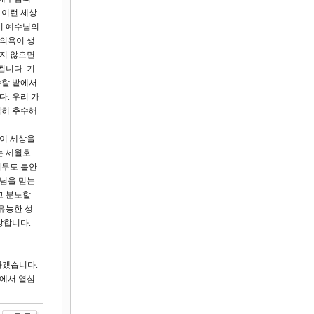
 이런 세상
이 예수님의
 의욕이 생
하지 않으면
됩니다. 기
수할 밭에서
. 우리 가
심히 추수해
 이 세상을
는 세월호
너무도 불안
주님을 믿는
고 분노할
유능한 성
망합니다.
하겠습니다.
상에서 열심