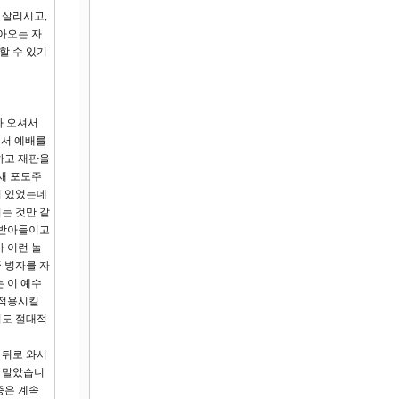
 살리시고,
아오는 자
할 수 있기
나 오셔서
에서 예배를
하고 재판을
새 포도주
이 있었는데
는 것만 같
 받아들이고
 이런 놀
 병자를 자
 이 예수
 적용시킬
서도 절대적
 뒤로 와서
고 말았습니
증은 계속