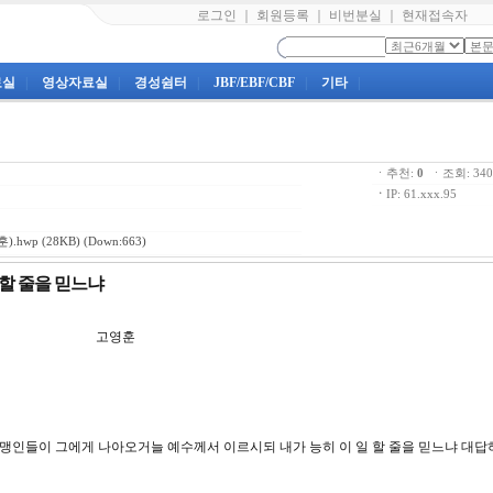
로그인
｜
회원등록
｜
비번분실
｜
현재접속자
료실
|
영상자료실
|
경성쉼터
|
JBF/EBF/CBF
|
기타
|
ㆍ추천:
0
ㆍ조회: 3
ㆍ
IP: 61.xxx.95
).hwp
(28KB) (Down:663)
일 할 줄을 믿느냐
13강 고영훈
시매 맹인들이 그에게 나아오거늘 예수께서 이르시되 내가 능히 이 일 할 줄을 믿느냐 대답