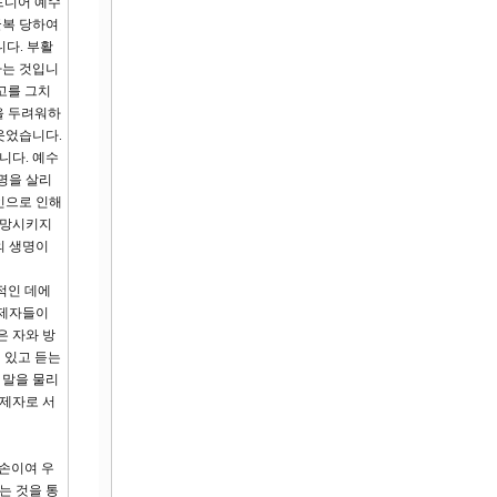
드디어 예수
굴복 당하여
니다. 부활
자는 것입니
수고를 그치
을 두려워하
웃었습니다.
니다. 예수
명을 살리
인으로 인해
실망시키지
의 생명이
적인 데에
 제자들이
은 자와 방
 있고 듣는
 말을 물리
 제자로 서
자손이여 우
는 것을 통