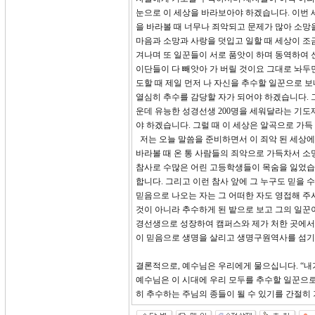
눈으로 이 세상을 바라보아야 하겠습니다. 이번 
을 바라볼 때 너무나 죄악되고 문제가 많아 소망
마음과 소망과 사랑을 덧입고 일할 때 세상이 조금
겨나며 또 일꾼들이 서로 품앗이 하며 동역하여 신
이단들이 다 빼앗아 가 버릴 것이요 그대로 놔두면
도할 때 제일 먼저 나 자신을 추수할 일꾼으로 
열심히 추수를 감당할 자가 되어야 하겠습니다. 
운데 유능한 성경선생 200명을 세워달라는 기도
야 하겠습니다. 그럴 때 이 세상은 알곡으로 가득
저는 오늘 말씀을 준비하면서 이 죄악 된 세상에
바라볼 때 온 통 사람들의 죄악으로 가득차서 소
참사로 수많은 어린 고등학생들이 목숨을 잃었습니
합니다. 그리고 이런 참사 앞에 그 누구도 믿을 
믿음으로 나오는 자는 그 어떠한 자도 영접해 주
것이 아니라 추수하게 된 밭으로 보고 그의 일꾼
경선생으로 성장하여 캠퍼스와 제가 처한 곳에서
이 믿음으로 생명을 살리고 생명구원역사를 섬기는
결론적으로, 예수님은 우리에게 물으십니다. “내가
예수님은 이 시대에 우리 모두를 추수할 일꾼으로
히 추수하는 주님의 종들이 될 수 있기를 간절히