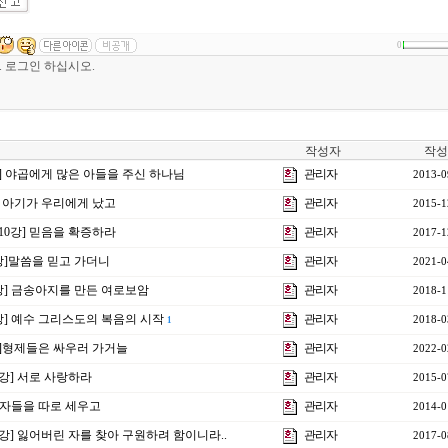
0
작성자
작성
0강] 야곱에게 많은 아들을 주신 하나님
관리자
2013-0
 한 아기가 우리에게 났고
관리자
2015-1
제10강] 믿음을 확증하라
관리자
2017-1
6강]말씀을 믿고 가더니
관리자
2021-0
6강] 금송아지를 만든 여로보암
관리자
2018-1
1강] 예수 그리스도의 복음의 시작
관리자
2018-0
1
6강]형제들은 싸우러 가거늘
관리자
2022-0
6강] 서로 사랑하라
관리자
2015-0
 제자들을 따로 세우고
관리자
2014-0
9강] 잃어버린 자를 찾아 구원하려 함이니라..
관리자
2017-0