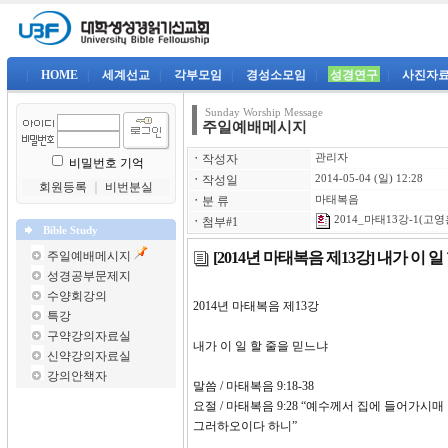
|
HOME
|
세계선교
|
각부모임
|
경성소모임
|
성경연구
|
사진자
Sunday Worship Message
주일예배메시지
ㆍ
작성자
관리자
비밀번호 기억
ㆍ
작성일
2014-05-04 (일) 12:28
회원등록
｜
비번분실
ㆍ
분 류
마태복음
2014_마태13강-1(고영훈
ㆍ
첨부#1
Bible Study
[2014년 마태복음 제13강] 내가 이 
주일예배메시지
성경공부문제지
수양회강의
2014년 마태복음 제
특강
구약강의자료실
내가 이 일 할 줄을 믿느냐
신약강의자료실
강의안책자
말씀 / 마태복음 9:18-38
요절 / 마태복음 9:28 “예수께서 집에 들어가
그러하오이다 하니”