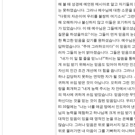
해 볼 때 성경에 예언된 메시아로 알고 자기들의
는 못하였습니다. 그러나 예수님에 대한 소문을
“다윗의 자손이여 우리를 불쌍히 여기소서” 그런
해 오해하거나 불신하지 않고 이들은 포기하지 
가 있었습니다. 이 때 예수님은 그들에게 물으셨습
질문을 하셨을까요? 이는 그들이 먼저 믿음의 눈
한 확고한 믿음을 갖기를 원하셨습니다. 예수님은
답하였습니다. “주여 그러하오이다” 이 믿음의 고
러자 그들의 눈이 밝아졌습니다. 그들은 믿음으로
“내가 이 일 할 줄을 믿느냐?”하시는 말씀을 
게 쓰임 받기 위해서는 믿음도 있어야 하지만 
자신의 인간 조건 개선에 더 힘을 씁니다. 그러
하나 감당하지 못하는 연약한 자가 될 것입니다.
귀하게 쓰임 받은 것이 아닙니다. 오히려 그런 
랑을 회개하고 “내게 능력 주시는 자 안에서 내가
의 역사에 귀하게 쓰임 받았습니다. 믿음이란 무
하신다는 것을 믿는 것이 참된 믿음입니다. 우리
81:10절에는 “나는 너를 애굽 땅에서 인도하여
님의 능력을 체험하고 하나님께 크게 쓰임 받기 
대적인 믿음이 있을 때 영적인 눈을 뜨는 은혜를
많습니다. 그러나 믿음은 뒤로 물러서지 않고 전진
뒤로 물러가면 내 마음이 그를 기뻐하지 아니하리