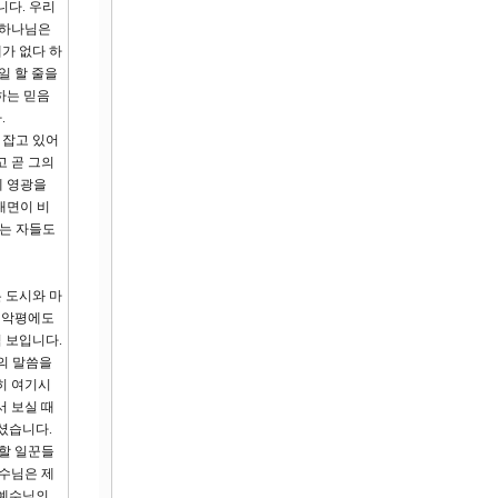
니다. 우리
 하나님은
가 없다 하
일 할 줄을
하는 믿음
.
 잡고 있어
고 곧 그의
께 영광을
내면이 비
하는 자들도
든 도시와 마
 악평에도
 보입니다.
의 말씀을
히 여기시
서 보실 때
셨습니다.
수할 일꾼들
예수님은 제
 예수님의