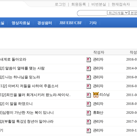
로그인
｜
회원등록
｜
비번분실
｜
현재접속자
료실
|
영상자료실
|
경성쉼터
|
JBF/EBF/CBF
|
기타
|
작성자
작성
] 내게로 돌아오라
관리자
2016-0
7강] 말씀이 열매를 맺는 사람
관리자
2014-0
5강] 나는 하나님을 믿노라
관리자
2016-0
 제1강] 아버지 저들을 사하여 주옵소서
관리자
2016-0
리스닝
제2강]죄인을 불러 회개시키러 왔노라-박이삭..
2011-0
4강] 이 말을 하였으니
관리자
2018-0
6강]심령이 가난한 자는 복이 있나니
휴화산
2020-0
1강(부활절 특강)] 청년아 일어나라
관리자
2017-0
아기
관리자
2010-1