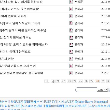
4강] 다 나와 같이 되기를 원하노라
서삼문
2016-0
강] 독자도 아끼지 않은 아브라함
관리자
2013-0
강] 여러 민족의 아버지
관리자
2013-0
제3강] 주의 날이 도둑같이 오리라
관리자
2016-1
3강]주의 은혜의 해를 전파하신 예수님
관리자
2022-0
23강]진리의 왕이신 예수님
관리자
2021-0
 특강 제2강] 오직 여호와를 앙망하는 자
관리자
2018-0
] 엘리야의 심령과 능력으로
관리자
2012-1
강] 새 언약
관리자
2017-0
1강] 주의 이름으로 오시는 이
관리자
2018-0
 특강]여호와로 말미암아 즐거워하며
관리자
2020-1
1
,,,
21
22
23
24
25
26
27
28
29
3
국본부]
[유럽UBF]
[UBF국제본부]
[UBF TV]
[시카고UBF]
[Mother Barry's Homepage]
F]
[워싱턴UBF]
[노스웨스턴UBF]
[콜롬비아UBF]
[코스타리카UBF]
[프랑크푸르트UB