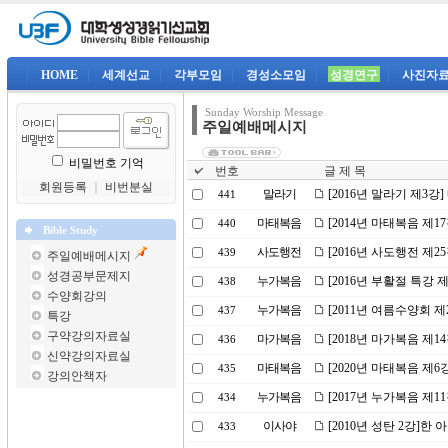
|
HOME
|
세계선교
|
각부모임
|
경성소모임
|
성경연구
|
사진자
Sunday Worship Message
주일예배메시지
비밀번호 기억
번호
글 제 목
회원등록
｜
비번분실
말라기
[2016년 말라기 제3강
441
마태복음
[2014년 마태복음 제1
440
Bible Study
사도행전
[2016년 사도행전 제2
439
주일예배메시지
성경공부문제지
누가복음
[2016년 부활절 특강
438
수양회강의
누가복음
[2011년 여름수양회 
437
특강
구약강의자료실
마가복음
[2018년 마가복음 제1
436
신약강의자료실
마태복음
[2020년 마태복음 제
435
강의안책자
누가복음
[2017년 누가복음 제1
434
이사야
[2010년 성탄 2강]한 
433