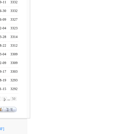
9-11
3332
6-30
3332
6-09
3327
2-04
3323
3-28
3314
8-22
3312
3-04
3309
2-09
3309
9-17
3303
8-19
3293
1-15
3292
0
,,,
50
F]