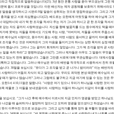
라고 직접적으로 말씀하셨습니다(21). 3년 동안 온통 사랑을 쏟아 부으셨는데 그런 제
때문에 몹시 괴로우셨을 것입니다. 이런 배신자는 제자 공동체를 보호하기 위해서라도 
경 말씀을 생각하시고 시편41:9절 말씀이 성취되는 것으로 영접하셨습니다. 그리고 가
충격을 받고 서로 의심했습니다(22). 베드로는 요한에게 머릿짓을 하여 예수님께 그
서 대답하시되 내가 떡 한 조각을 적셔다 주는 자가 그니라 하시고 곧 한 조각을 적셔서
로 갚는 자도 끝까지 사랑하셨습니다. 자신을 향해 발꿈치를 드는 원수에게도 떡을 떼
자가에 못박는 자들을 위해서도 기도해 주는 사랑, “아버지여, 저들을 사하여 주옵소서
이 바로 예수님의 사랑이요, 원수까지 품는 사랑, 어떤 사람도 용서하고 끝까지 자비를 베
떡 조각을 주신 것은 어찌하든지 그의 마음을 돌이키고자 하시는 상한 목자의 심정 
아야 했습니다. 그러나 그는 끝까지 회개하지 않았습니다. 그가 떡 조각을 받자 곧 사탄
 일을 속히 하라”고 명령하셨습니다(27). 그러나 제자들은 아무도 그 말씀이 무엇을 
 하고 있는지 전혀 몰랐습니다. 그들은 그만큼 서로에 대해 무관심했습니다. 대제사장
계획하고 있었습니다. 그러나 예수님은 유다의 배반을 적극적으로 사용하셔서 친히 유
다. 30절을 보십시오. “유다가 그 조각을 받고 곧 나가니 밤이러라” 이는 배반자의
 사랑하다가 어둠의 자식이 되고 말았습니다. 우리도 죄악된 본성 때문에 예수님의 
할 때가 얼마나 많습니까? 그러나 그럼에도 불구하고 지금 여기에 있을 수 있는 것은 
요한1서 4:10,11절은 말합니다. “사랑은 여기 있으니 우리가 하나님을 사랑한 것이 
화목 제물로 그 아들을 보내셨음이라. 사랑하는 자들아 하나님이 이같이 우리를 사랑
을 보십시오. “그가 나간 후에 예수께서 이르시되 지금 인자가 영광을 받았고 하나님도
가 나갔을 때 슬퍼하거나 절망하지 않으시고 오히려 영광을 얻으셨다고 하셨습니다. 예
 뜻이 이루어진 것으로 보셨습니다. 그리고 십자가를 통해 장차 올 부활의 영광을 
습니다. 34절을 보십시오. “새 계명을 너희에게 주노니 서로 사랑하라 내가 너희를 사랑