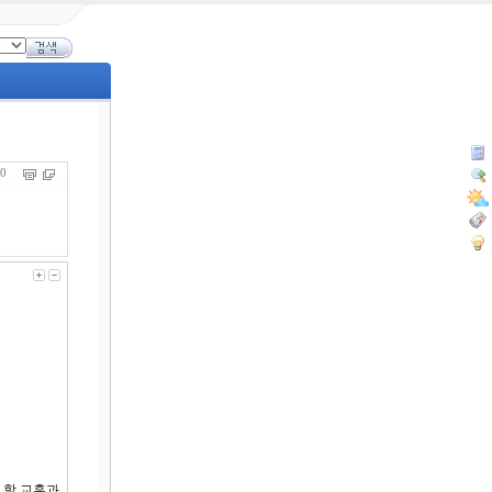
520
 할 교훈과