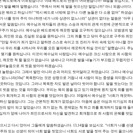
 베드로에게 이르렀습니다. 이때 베드로의 반응이 어떠했습니까? 8a절을 보십시오, 
가 발을 빼며 말했습니다. “주께서 어찌 제 발을 씻으신단 말입니까? 아니 되옵나이다. 
님은 뭐라고 하십니까? “역시 베드로 너밖에 없구나. 다른 놈들은 다 소용 없어” 하셨습
내가 너를 씻어 주지 아니하면 네가 나와 상관이 없느니라” 상관이 없다는 말씀은 ‘아무 
로 무서운 말씀입니다. 예수님과 제자들의 관계는 스승과 제자의 관계 이전에 근본적으로 
구주가 되십니다. 예수님은 베드로에게 깨끗한 발을 요구하지 않으십니다. 모범생의 발,
, 죄인된 모습, 진실된 모습을 원하십니다. 그의 죄를 씻고 닦아 주심으로 구주와 죄
 “만일 우리가 죄가 없다고 말하면 스스로 속이고 또 진리가 우리 속에 있지 아니할 것
사 우리 죄를 사하시며 우리를 모든 불의에서 깨끗하게 하실 것이요” 말했습니다. 주
맺기를 원하십니다. 이것이 예수님의 사랑입니다. 예수님은 크신 사랑으로 죄 사함의
, 깨끗한 척 할 필요가 없습니다. 냄새나고 더러운 발을 내놓기가 부끄럽고 두렵지만 
내어놓음으로 죄 씻음 받아야 하겠습니다.
 놀랐습니다. 그래서 발만 아니라 손과 머리도 씻어달라고 하였습니다. 그러나 예수
가 없느니라(10a)” 목욕한다는 것은 성령으로 거듭나 새 사람이 되는 중생을 의미합니다
깨끗하다는 것입니다. 그러나 목욕한 자도 발은 날마다 씻어야 합니다. 발을 씻는다는 
 씻음 받는 것을 의미합니다. 우리는 육의 몸을 입고 있기 때문에 원치 않게 죄를 범
아가 회개하고 죄 사함의 은혜를 덧입어야 합니다. 10절에서 예수님은 “너희가 깨끗하나
 하신 말씀입니다. 그는 근본적인 회개가 없었습니다. 마음에 숨은 야심과 이기심의 죄
탄의 밥이 되고 말았습니다. 죄가 없는 척, 문제없는 척 하고 죄를 회개하지 않을 때 돌
 십자가 앞에 나아가 죄인으로서의 자신을 발견하고 회개함으로 죄 사함의 은혜를 덧
시고 다시 앉아서 그들에게 말씀하셨습니다. 13,14절을 보십시오. “너희가 나를 선
 주와 또는 선생이 되어 너희 발을 씻었으니 너희도 서로 발을 씻어 주는 것이 옳으니라.