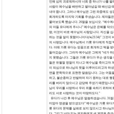
인해 심히 괴로워하시며 너희 중 하나가 나를 팔리
사람이 예수님을 배반하고 팔아넘길 때 배신감 
내야 합니다. 그러나 예수님은 그런 와중에도 성
회개하도록 마지막 기회를 주셨습니다. 제자들은 
물어보도록 했습니다. 26절을 보십시오. “예수께
의 아들 유다에게 주시니” 예수님은 은혜를 악으
랑, 이것이 바로 예수님의 사랑입니다. 자신을 십
하는 것을 알지 못함이니이다(눅23:34)” 그것
의 사랑입니다. 예수님께서 가룟 유다에게 직접 
다. 이때 가룟 유다는 믿음으로 회개하고 떡을 받
들어갔습니다. 그러자 예수님은 그에게 “네가 하는
지 못했습니다. 그들은 가룟 유다가 무슨 생각을
들은 유월절 명절이 지나고 예수님을 죽이고자 
이 되심으로 하나님의 뜻을 이루어드리고자 하셨습니
면을 문학적으로 표현한 말씀입니다. 그는 어둠을
하고, 불순종하고 반발하며 자기 원하는 대로 행
리를 버리지 않으시고 감당해 주셨기 때문입니다. 
님이 우리를 사랑하사 우리 죄를 속하기 위하여 
리도 서로 사랑하는 것이 마땅하도다.”
유다가 나간 후 예수님은 말씀하셨습니다. 31절
미암아 영광을 받으셨도다” 예수님은 가룟 유다
룟 유다의 문제를 실패로 보지 않으시고 하나님의
다. 그리고 남아 있는 제자들에게 새 계명을 주셨