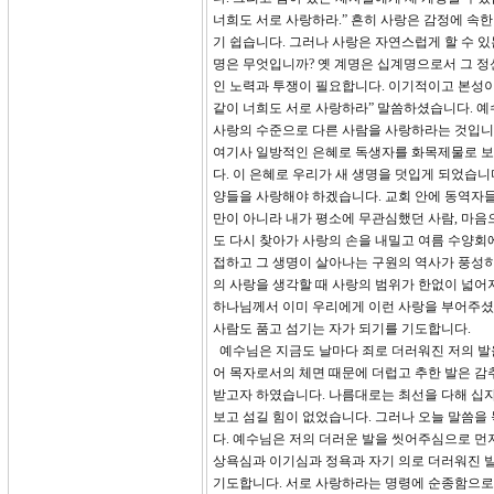
너희도 서로 사랑하라.” 흔히 사랑은 감정에 속
기 쉽습니다. 그러나 사랑은 자연스럽게 할 수 있
명은 무엇입니까? 옛 계명은 십계명으로서 그 정
인 노력과 투쟁이 필요합니다. 이기적이고 본성이 
같이 너희도 서로 사랑하라” 말씀하셨습니다. 예
사랑의 수준으로 다른 사람을 사랑하라는 것입니
여기사 일방적인 은혜로 독생자를 화목제물로 보
다. 이 은혜로 우리가 새 생명을 덧입게 되었습니
양들을 사랑해야 하겠습니다. 교회 안에 동역자들을
만이 아니라 내가 평소에 무관심했던 사람, 마음
도 다시 찾아가 사랑의 손을 내밀고 여름 수양회
접하고 그 생명이 살아나는 구원의 역사가 풍성
의 사랑을 생각할 때 사랑의 범위가 한없이 넓어지
하나님께서 이미 우리에게 이런 사랑을 부어주셨습
사람도 품고 섬기는 자가 되기를 기도합니다.
예수님은 지금도 날마다 죄로 더러워진 저의 발
어 목자로서의 체면 때문에 더럽고 추한 발은 감
받고자 하였습니다. 나름대로는 최선을 다해 십
보고 섬길 힘이 없었습니다. 그러나 오늘 말씀
다. 예수님은 저의 더러운 발을 씻어주심으로 먼
상욕심과 이기심과 정욕과 자기 의로 더러워진 
기도합니다. 서로 사랑하라는 명령에 순종함으로