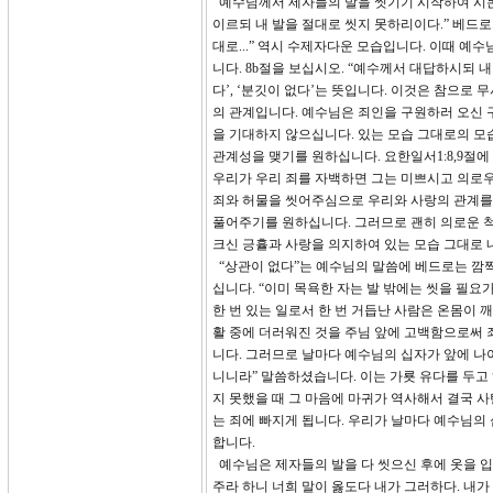
예수님께서 제자들의 발을 씻기기 시작하여 시몬
이르되 내 발을 절대로 씻지 못하리이다.” 베드로
대로...” 역시 수제자다운 모습입니다. 이때 예수
니다. 8b절을 보십시오. “예수께서 대답하시되 
다’, ‘분깃이 없다’는 뜻입니다. 이것은 참으
의 관계입니다. 예수님은 죄인을 구원하러 오신 
을 기대하지 않으십니다. 있는 모습 그대로의 모습
관계성을 맺기를 원하십니다. 요한일서1:8,9절에
우리가 우리 죄를 자백하면 그는 미쁘시고 의로우
죄와 허물을 씻어주심으로 우리와 사랑의 관계를 
풀어주기를 원하십니다. 그러므로 괜히 의로운 척
크신 긍휼과 사랑을 의지하여 있는 모습 그대로 
“상관이 없다”는 예수님의 말씀에 베드로는 깜짝
십니다. “이미 목욕한 자는 발 밖에는 씻을 필요
한 번 있는 일로서 한 번 거듭난 사람은 온몸이 
활 중에 더러워진 것을 주님 앞에 고백함으로써 죄
니다. 그러므로 날마다 예수님의 십자가 앞에 나
니니라” 말씀하셨습니다. 이는 가룟 유다를 두고
지 못했을 때 그 마음에 마귀가 역사해서 결국 사
는 죄에 빠지게 됩니다. 우리가 날마다 예수님의
합니다.
예수님은 제자들의 발을 다 씻으신 후에 옷을 입으
주라 하니 너희 말이 옳도다 내가 그러하다. 내가