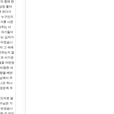
자 중에 한
당장 쫓아
룟 유다가
가 누구인지
 가룟 시몬
어주는 사
. 자기들이
푸는 십자가
때문이었습니
이 그 속에
뜻하는지 알
들과 서기관
월절 어린양
 비참한 내
사랑을 배반
주님께서 우
아니요 하나
하셨은즉 우
 인자로 말
수님은 가
바라보셨습니
한 것 같이