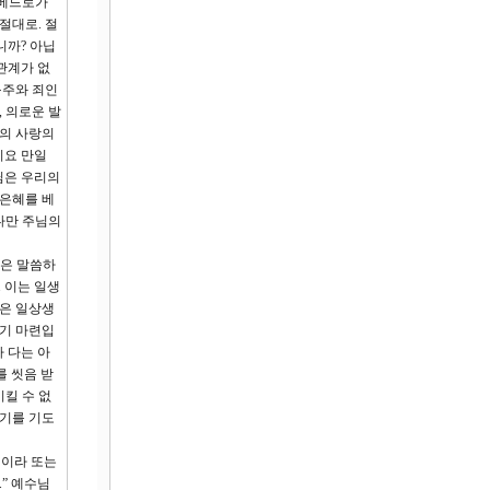
“베드로가
절대로. 절
니까? 아닙
관계가 없
구주와 죄인
 의로운 발
인의 사랑의
이요 만일
님은 우리의
 은혜를 베
다만 주님의
님은 말씀하
. 이는 일생
것은 일상생
하기 마련입
 다는 아
를 씻음 받
이킬 수 없
입기를 기도
생이라 또는
” 예수님