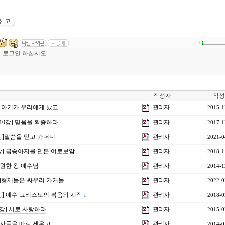
0
작성자
작성
 한 아기가 우리에게 났고
관리자
2015-1
제10강] 믿음을 확증하라
관리자
2017-1
6강]말씀을 믿고 가더니
관리자
2021-0
6강] 금송아지를 만든 여로보암
관리자
2018-1
 영원한 왕 예수님
관리자
2014-1
6강]형제들은 싸우러 가거늘
관리자
2022-0
1강] 예수 그리스도의 복음의 시작
관리자
2018-0
1
6강] 서로 사랑하라
관리자
2015-0
 제자들을 따로 세우고
관리자
2014-0