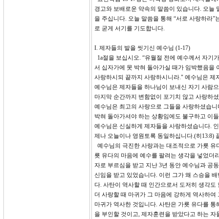
경고와 보배로운 약속의 말씀이 있습니다. 오늘 
을 주십니다. 오늘 말씀을 통해 “서로 사랑하라
로 굳게 서기를 기도합니다.
I. 제자들의 발을 씻기신 예수님 (1-17)
1a절을 보십시오. “유월절 전에 예수께서 자기
서 십자가에 못 박혀 돌아가실 때가 임박했음을 아
사랑하시되 끝까지 사랑하시니라." 예수님은 제자
예수님은 제자들을 하나님이 보내신 자기 사람으
마지막 순간까지 변함없이 포기치 않고 사랑하셨다는 뜻이며
예수님은 최고의 사랑으로 그들을 사랑하셨습니다
박혀 돌아가셔야 하는 상황임에도 불구하고 이들
예수님은 신실하게 제자들을 사랑하셨습니다. 인
제나 오늘이나 영원토록 동일하십니다.(히13:8
예수님의 극진한 사랑과는 대조적으로 가룟 유다의
룟 유다의 마음에 예수를 팔려는 생각을 넣었더라.
자로 부르심을 받고 지난 3년 동안 예수님과 공
신임을 받고 있었습니다. 이런 그가 왜 스승을 
다. 사탄이 역사할 때 인간으로서 도저히 생각도 
더 사랑할 때 마귀가 그 마음에 강하게 역사하여
마귀가 역사한 것입니다. 사탄은 가룟 유다를 통
을 부인할 것이고, 제자훈련을 받았다고 하는 자