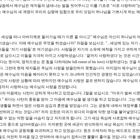
말씀에서 예수님은 제자들의 냄새나는 발을 씻어주시고 이를 기초로 “서로 사랑하라”는
”는 예수님의 새 계명이 우리의 심령에 임함으로 우리 모임이 하나님을 기쁘시게 하는 
가 세상을 떠나 아버지께로 돌아가실 때가 이른 줄 아시고” 예수님은 자신이 하나님의
셨습니다. 이때 예수님은 무엇을 하셨습니까? 1b절을 보십시오. "...세상에 있는 자기
들을 ‘자기 사람들’로 여기셨습니다. 사람들은 자기의 소유에 애착을 가지고 귀하게 
로 삼으시고 이들을 지극히 아끼고 사랑하셨습니다. ‘끝까지 사랑하셨다’는 것은 시
, 영적으로는 온 힘을 다하여(the full extent of his love) 사랑하셨다는 것을
. 그런데 현재 제자들은 주님의 사랑을 받을만하지 못했습니다. 머지않아 예수님이 
은 예수님의 마음을 헤아리지 못하고 누가 크냐하며 인간적인 경쟁만 하고 있었습니다
간의 사랑은 상황에 따라 변하지만 예수님의 사랑은 결코 변하지 않습니다. 예수님의 
) 끝까지 사랑하시는 예수님의 사랑을 찬양합니다.
 마음에는 사탄이 강하게 역사하고 있었습니다. 2절을 보십시오. “마귀가 벌써 시몬
” 유다는 사탄의 충동을 받아 그 마음에 예수님을 팔 생각을 하고 있었습니다. 그는 
동생활을 하면서 많은 사랑과 섬김과 훈련을 받았습니다. 그는 공동체 내에서 재정부를 
배반하려고 하는 것입니까? 저자 요한은 마귀가 유다의 마음에 악한 생각을 불어넣었다
할 수 없는 악한 일을 서슴지 않고 저지르게 됩니다. 그가 세상 욕심에 사로잡혀 예수
 그의 종으로 삼아버렸습니다. 지저분한 곳에 세균이 번식하듯이 세상 욕심이 가득한 
해 예수님의 공동체를 파괴하려고 하고 있었습니다. 원조 수제자라 하는 베드로도 조
들도 여전히 두려움 많고 연약하여 예수님이 잡히시면 뿔뿔이 흩어질 것입니다. 이를 