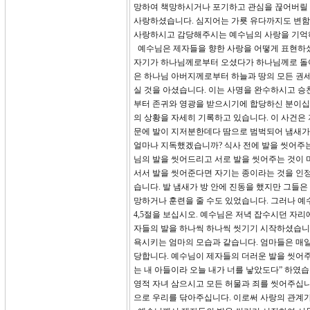
망하여 책망하시거나 포기하고 관심을 끊어버릴 
사랑하셨습니다. 심지어는 가룟 유다까지도 변함
사랑하시고 감당해주시는 예수님의 사랑을 기억하
예수님은 제자들을 향한 사랑을 어떻게 표현하셨습
자기가 하나님께로부터 오셨다가 하나님께로 돌아가
은 하나님 아버지께로부터 하늘과 땅의 모든 권
실 것을 아셨습니다. 이는 사명을 완수하시고 승
부터 존귀와 영광을 받으시기에 합당하신 분이십
의 상황을 자세히 기록하고 있습니다. 이 사건은
문에 발이 지저분한데다 땀으로 범벅되어 냄새가 
얼마나 지독했겠습니까? 식사 전에 발을 씻어주는
님의 발을 씻어드리고 서로 발을 씻어주는 것이 
서서 발을 씻어준다면 자기는 종이라는 것을 인정
습니다. 발 냄새가 방 안에 진동을 했지만 그들은
망하거나 훈련을 줄 수도 있었습니다. 그러나 예
4,5절을 보십시오. 예수님은 저녁 잡수시던 자
자들의 발을 하나씩 하나씩 씻기기 시작하셨습니다
욕시키는 엄마의 모습과 같습니다. 엄마들은 매일
당합니다. 예수님이 제자들의 더러운 발을 씻어주
는 내 아들이라 오늘 내가 너를 낳았도다” 하였
영적 자녀 삼으시고 모든 허물과 죄를 씻어주십니
으로 우리를 닦아주십니다. 이로써 사랑의 관계가