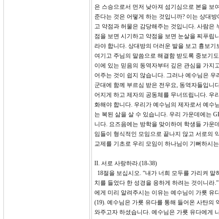
은 스승으로서 먼저 낮아져 섬기심으로 본을 보여
준다는 것은 어떻게 하는 것입니까? 이는 상대방
고 약점과 허물은 감당해주는 것입니다. 사람은 
점을 보면 시기하고 약점을 보면 눈살을 찌푸립
라야 합니다. 상대방의 더러운 발을 보고 흉보기
여기고 주님의 말씀으로 해결함 받도록 중보기도 
이에 있는 믿음의 동역자부터 깊은 관심을 가지고
어주는 것이 쉽지 않습니다. 그러나 예수님은 우
군대에 함께 부르심 받은 전우요, 동역자들입니다.
어지게 하고 제자의 공동체를 무너뜨립니다. 우
화해야 합니다. 우리가 예수님의 제자로서 예수님을
는 복된 삶을 살 수 있습니다. 우리 가운데에는 
니다. 요즈음에는 방학을 맞이하여 학생들 가운데
임들이 형식적인 모임으로 끝나지 않고 서로의 
교제를 기초로 우리 모임이 하나님이 기뻐하시는
II. 서로 사랑하라.(18-38)
18절을 보십시오. “내가 너희 모두를 가리켜 말
치를 들었다 한 성경을 응하게 하려는 것이니라.
에게 미리 알려주시는 이유는 예수님이 가룟 유
(19). 예수님은 가룟 유다를 통해 들어온 사
와주고자 하셨습니다. 예수님은 가룟 유다에게 나