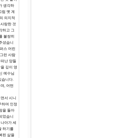
가 생각하
그럼 옛 계
신의 의지적
 사랑한 것
각하고 그
를 불쌍히
 주셨습니
캠퍼스 어린
 그런 사람
 떠난 양들
을 깊이 영
신 예수님
있습니다.
며, 어떤
이면서 시니
구하며 인정
람을 돌아
 되었습니
 나아가 세
활 하기를
복된 삶을