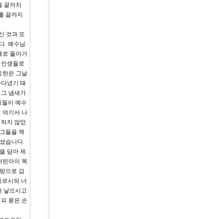
을 끝까지
를 끝까지
신 것과 또
다. 예수님
께로 돌아가
든 인생들로
요한은 그날
아다녔기 때
 그 냄새가
그들이 예수
 여기서 나
 하지 않았
 그들을 책
주셨습니다.
을 담아 제
어린아이 목
사랑으로 감
이르시되 너
해 낳으시고
피 묻은 손