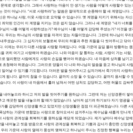
한 문제로 생각합니다. 그래서 사랑하는 마음이 안 생기는 사람을 어떻게 사랑할수 있는
는 것이 아닙니다. “서로 사랑하라”는 말씀은 절대적으로 순종해야 할 새 계명입니다. 
신은 하나님 사랑, 이웃 사랑으로 요약될 수 있습니다. 옛 계명을 지키기 위해서는 자
죄악된 인간이 이 계명을 지키는 것은 쉽지 않습니다. 그러나 새 계명은 “내가 너희를
수님이 나를 어떻게 사랑하셨는가? 예수님이 나를 어떻게 감당해 주셨는가? 이것을 생
다. 우리는 하나님의 사랑을 받을 자격이 없는 자들이었습니다. 그런데 하나님이 우리
내주셨습니다. 그 십자가의 보혈로써 우리의 허물과 추한 죄들을 다 씻어주시고 닦아
다. 이제는 우리가 다른 사람을 사랑할 차례입니다. 어둠 가운데 갈길 몰라 방황하는 
 귀히 여기고 사랑해야 하겠습니다. 나와 마음이 잘 통하는 사람, 사랑이 가는 사람,
으로 멀리했던 사람에게도 사랑의 손길을 뻗어야 하겠습니다. 내 마음에 상처를 남기고
에 초청해야 하겠습니다. 그러므로 양들이 다 나와 하나님의 말씀을 듣고 하나님의 사랑
히 일어날 수 있기를 기도합니다. 더러운 발을 씻어주시고 십자가에서 죽기까지 사랑하
게 됩니다. 끝까지 참을 수 있습니다. 끝까지 소망 둘 수 있습니다. 끝까지 용서할 수 
니다. 이 사랑이 내 마음에서 흘러 넘쳐서 어떤 상처도 감당하고, 어떤 허물도 감싸주
을 내어놓으라 하시고 저의 발을 씻어주기를 원하십니다. 그런데 저는 신앙경륜이 쌓
추고 깨끗한 발을 내놓으려 할 때가 많았습니다. 낮아져 섬기려 하기보다 자기 영광을 
자가를 감당하며 신앙생활 하고 있었지만 신앙생활은 점점 더 피곤해졌습니다. 다른 사
을 묵상하는 가운데 변함없는 사랑으로 찾아오셔서 섬겨주시는 예수님을 새롭게 만나게
저 사랑의 관계성을 회복하기를 원하심을 깨닫게 되었습니다. 제가 날마다 예수님 앞에
발을 내어놓고 씻음 받음으로 사랑의 관계성을 회복하고 기쁨과 감사가 충만한 신앙생
 우리 가운데 사랑의 열매가 풍성히 맺혀지고 하나님이 주시는 진정한 행복을 누리는 