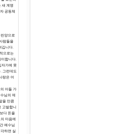
 새 계명
제자 공동체
 어린양으로
 사람들을
여깁니다.
간적으로는
 의미합니다.
십자가에 못
. 그런데도
사랑은 어
의 아들 가
예수님의 제
맡을 만큼
고 고발합니
님보다 돈을
그의 마음에
만간 예수님
생각하면 실