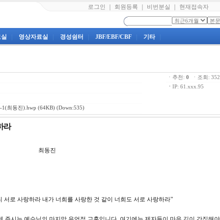
로그인
｜
회원등록
｜
비번분실
｜
현재접속자
료실
|
영상자료실
|
경성쉼터
|
JBF/EBF/CBF
|
기타
|
ㆍ추천:
0
ㆍ조회: 3
ㆍ
IP: 61.xxx.95
1(최동진).hwp
(64KB) (Down:535)
랑하라
6강 최동진
주노니 서로 사랑하라 내가 너희를 사랑한 것 같이 너희도 서로 사랑하라”
게 주시는 예수님의 마지막 유언적 교훈입니다. 여기에는 제자들이 마음 깊이 간직해야