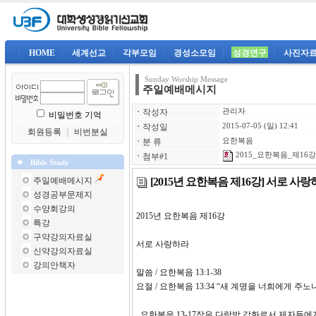
|
HOME
|
세계선교
|
각부모임
|
경성소모임
|
성경연구
|
사진자
Sunday Worship Message
주일예배메시지
ㆍ
작성자
관리자
비밀번호 기억
ㆍ
작성일
2015-07-05 (일) 12:41
회원등록
｜
비번분실
ㆍ
분 류
요한복음
2015_요한복음_제16강-
ㆍ
첨부#1
Bible Study
[2015년 요한복음 제16강] 서로 사
주일예배메시지
성경공부문제지
수양회강의
2015년 요한복음 제1
특강
구약강의자료실
서로 사랑하라
신약강의자료실
강의안책자
말씀 / 요한복음 13:1-38
요절 / 요한복음 13:34 “새 계명을 너희에게 
요한복음 13-17장은 다락방 강화로서 제자들에