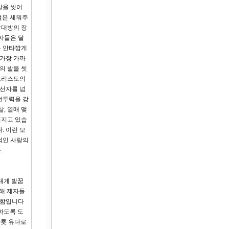
발을 씻어
점은 세워주
상대방의 장
자들은 달
은 안타깝게
 가장 가까
의 발을 씻
 그리스도의
 선자를 넘
전투력을 강
, 열매 맺
어지고 있습
. 이런 모
적인 사랑의
.
내게 발꿈
대해 제자들
위함입니다
하도록 도
가룟 유다로