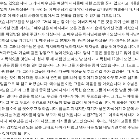
수도 있었습니다. 그러나 예수님은 여전히 제자들에 대한 소망을 끊지 않으시고 이들
없이 사랑하셨습니다. 우리는 이 예수님의 절대적인 사랑을 잘 배워야 하겠습니다. 나
고 이 예수님의 사랑에 힘입어서 그 은혜를 감당할 수 있기를 기도합니다.
니까? 3절을 보십시오. “저녁 먹는 중 예수는 아버지께서 모든 것을 자기 손에 맡기
실 것을 아시고.” 예수님은 아버지께서 모든 것을 자기 손에 맡기신 것을 아셨습니
세를 위임받은 절대 주권자가 되십니다. 또 예수님은 하나님께로부터 오셨다가 하나님
천하실 것을 기리킵니다. 예수님은 그 본체가 하나님이심을 아셨습니다. 예수님은 모
니다. 그러나 예수님은 종의 위치에까지 낮아지셔서 제자들의 발을 씻어주셨습니다. 
 저자요한의 가슴에 깊은 감동으로 남아있었습니다. 당시 그들은 샌들만 신고 많이 돌
지독하였을 것입니다. 형제 두 세 사람만 모여도 발 냄새가 지독한데 12명이 모였으니
 것은 종들이 하는 일이었습니다. 그러나 그들 가운데는 종이 없었습니다. 그러므로 
마땅했습니다. 그러나 그들은 자존심 때문에 자신을 낮추고 섬길 수가 없었습니다. 만일
하는 것이 되어 대권 후보에서 완전히 밀려나게 될 것이기 때문에 아무도 서로 섬기려
 믿음으로 꾹 참고 버텼습니다. 예수님은 이런 그들의 마음을 잘 아셨습니다. 예수님은
수님은 오히려 그들 앞에 종처럼 낮아지셔서 거룩한 손으로 그들의 더러운 발을 씻어
리에서 일어나 겉옷을 벗으시고 수건을 가져다가 허리에 두르셨습니다. 그리고 대야에 물
. 그 후 그 두르신 수건으로 제자들의 발을 일일이 닦아주셨습니다. 이 모습은 마치 
 매일 아이를 씻어주고 닦아줍니다. 힘들고 지치지만 자기가 낳은 자식이기 때문에 
셨다는 것은 제자들의 영적 부모가 되신 것입니다. 시편2:7절에 “…여호와께서 내게 
습니다. 예수님은 십자가의 사랑으로 제자들을 낳으셨습니다. 우리도 해산의 고통을 통
다. 염치없지만 있는 모습 그대로 나아가 더럽고 냄새나는 발을 내밀기만 하면 주님은 
 깊어지게 됩니다.