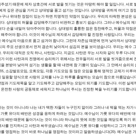
주셨기 때문에 제자 상호간에 서로 발을 씻기는 것은 마땅히 해야 할 일입니다. 서로 
에게 깊은 관심을 가지고 상대방을 품고 섬기는 것입니다. 상대방을 귀하게 여기고 장
누구나 위대한 장점이 있는가 하면 치명적인 약점이 있습니다. 우리의 타락한 본성은 
니다. 상대방의 허물을 감당해주기보다 비판하고 흉보기 쉽습니다. 그러나 예수님의 제
보다 손을 내밀어 닦아주어야 합니다. 상대방의 훌륭한 점은 칭찬해주고, 허물과 약점
해주어야 합니다. 이것이 예수님의 제자로서 감당해야 할 진정한 사랑입니다. 우리는
 예수님의 마음으로 품고 섬겨야 합니다. 그런데 자존심 때문에 먼저 낮아져서 상대방
리의 주요 선생으로서 먼저 겸손히 낮아져서 섬김의 본을 보이셨습니다. 우리는 예수
 우리의 대적은 오직 하나, 사탄입니다. 지금도 사탄은 우는 사자와 같이 두루 다니며
리가 이런 사탄과의 전쟁에서 승리하기 위해서는 전우들끼리 서로 발을 씻겨줌으로써 
 본받아 낮아져 섬기는 생활을 할 때 내면에 참 기쁨이 있습니다. 그 안에서 승리의 삶
GBS, 소감발표모임, 요회모임, 각종 기도모임 등 많은 모임을 통해 영적인 교제가 이루
 일용할 양식으로 사랑의 교제를 나누고 하루를 출발하는 모습이 참으로 아름답습니다
약점과 기도제목을 알고 기도해주고 감당해주는 모임이 되기를 기도합니다. 이런 실제
 온전한 사랑의 공동체로 세워지고 하나님이 주시는 진정한 복을 누리기를 기도합니다
하는 것이 아니니라 나는 내가 택한 자들이 누구인지 앎이라 그러나 내 떡을 먹는 자가 
” 가룟 유다의 배반은 성경을 응하게 하려는 것입니다. 예수님이 가룟 유다의 배반에 
다의 배반 때문에 돌아가시는 것이 아니라 하나님의 뜻에 의한 것임을 깨닫도록 하기 
탄의 역사를 인지하시고 사탄과 싸우셨습니다. 예수님은 가룟 유다를 사랑하시고 그가 회개
를 영접하는 것이 바로 하나님을 영접하는 것이라고 말씀하셨습니다(20). 예수님은 