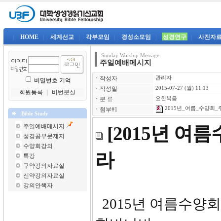
|
HOME
|
세계선교
|
각부모임
|
경성소모임
|
성경연구
|
사진자
Sunday Worship Message
주일예배메시지
ㆍ
작성자
관리자
비밀번호 기억
ㆍ
작성일
2015-07-27 (월) 11:13
회원등록
｜
비번분실
ㆍ
분 류
요한복음
2015년_여름_수양회_주
ㆍ
첨부#1
Bible Study
주일예배메시지
[2015년 여
성경공부문제지
수양회강의
라
특강
구약강의자료실
신약강의자료실
강의안책자
2015년