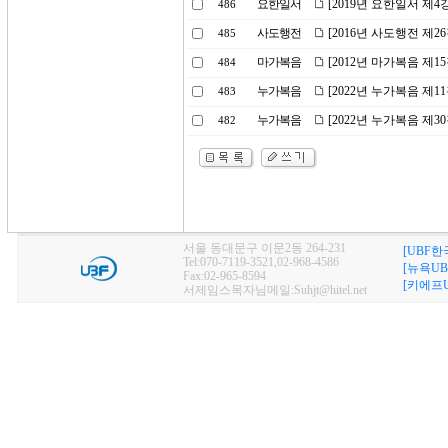
요한일서
[2019년 요한일서 제
486
사도행전
[2016년 사도행전 제2
485
마가복음
[2012년 마가복음 제1
484
누가복음
[2022년 누가복음 제1
483
누가복음
[2022년 누가복음 제
482
서울 동대문구 이문2동 264-231
[UBF한
Tel:070-7119-3521,02-968-4586
[뉴욕UB
Fax:02-965-8594
[키에프U
서제임스목자님메일:Suhjt@hitel.net