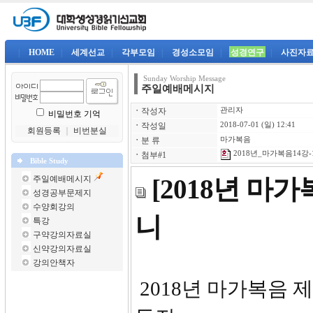
|
HOME
|
세계선교
|
각부모임
|
경성소모임
|
성경연구
|
사진자
Sunday Worship Message
주일예배메시지
ㆍ
작성자
관리자
비밀번호 기억
ㆍ
작성일
2018-07-01 (일) 12:41
회원등록
｜
비번분실
ㆍ
분 류
마가복음
2018년_마가복음14강-1
ㆍ
첨부#1
Bible Study
주일예배메시지
[2018년 마
성경공부문제지
수양회강의
니
특강
구약강의자료실
신약강의자료실
강의안책자
2018년