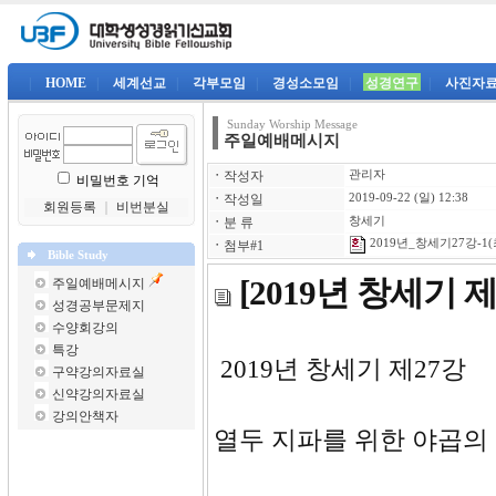
|
HOME
|
세계선교
|
각부모임
|
경성소모임
|
성경연구
|
사진자
Sunday Worship Message
주일예배메시지
ㆍ
작성자
관리자
비밀번호 기억
ㆍ
작성일
2019-09-22 (일) 12:38
회원등록
｜
비번분실
ㆍ
분 류
창세기
2019년_창세기27강-1(
ㆍ
첨부#1
Bible Study
[2019년 창세기
주일예배메시지
성경공부문제지
수양회강의
특강
2019년 창
구약강의자료실
신약강의자료실
강의안책자
열두 지파를 위한 야곱의