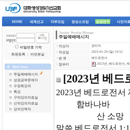
|
HOME
|
세계선교
|
각부모임
|
경성소모임
|
성경연구
|
사진자
Sunday Worship Message
주일예배메시지
ㆍ
작성자
관리자
비밀번호 기억
ㆍ
작성일
2023-01-29 (일) 10:52
회원등록
｜
비번분실
ㆍ
분 류
베드로전서
2023년_베드로전서_제1
ㆍ
첨부#1
Bible Study
주일예배메시지
[2023년 베
성경공부문제지
수양회강의
2023년
특강
구약강의자료실
함바나바
신약강의자료실
강의안책자
산 소망
말씀 베드로전서 1:1