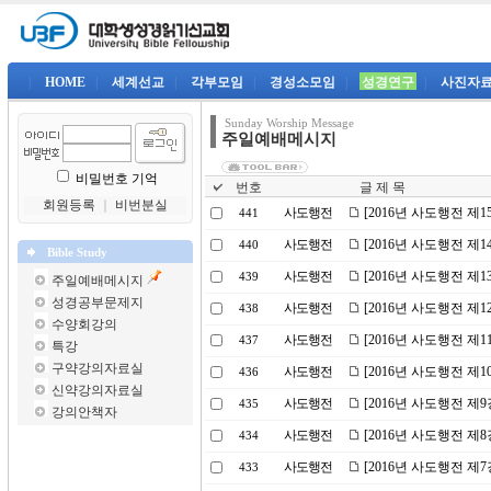
|
HOME
|
세계선교
|
각부모임
|
경성소모임
|
성경연구
|
사진자
Sunday Worship Message
주일예배메시지
비밀번호 기억
번호
글 제 목
회원등록
｜
비번분실
사도행전
[2016년 사도행전 제
441
사도행전
[2016년 사도행전 제
440
Bible Study
사도행전
[2016년 사도행전 제
439
주일예배메시지
성경공부문제지
사도행전
[2016년 사도행전 제1
438
수양회강의
사도행전
[2016년 사도행전 제
437
특강
구약강의자료실
사도행전
[2016년 사도행전 제
436
신약강의자료실
사도행전
[2016년 사도행전 제9
435
강의안책자
사도행전
[2016년 사도행전 
434
사도행전
[2016년 사도행전 제
433