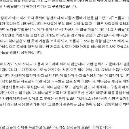
적극적으로 의를 전파했습니다. 그는 믿음으로 세상의 거대한 죄의 세력에 도전하여 싸웠
많은 사람들보다 더 귀하게 여기시고 구원하셨습니다.
 정하여 재가 되게 하사 후세에 경건하지 아니할 자들에게 본을 삼으셨으며” 소돔과 
예가 동성애로 나타났습니다. 천사들이 롯의 집에 심방 갔을 때 수많은 사람들이 몰려와
”하며 난리를 부렸습니다. 이 때 롯이 나가서 자신의 두 딸을 이끌어 내리니 그 사람들
브라함만큼 의롭지는 못했지만 그래도 하나님을 경외하는 믿음이 있었습니다. 하나님이
다. 하나님은 이런 롯의 가정을 보호하시고, 소돔과 고모라는 유황 심판으로 재가 
심판하심으로 후세에 경건치 아니한 자들의 말로가 어떠한가를 하나의 예로 보여주셨습니
자들을 반드시 심판하십니다.
부패하기가 노아 시대나 소돔과 고모라에 뒤지지 않습니다. 이런 분위기 가운데에서 믿
 됩니다. 다수 가운데 소수로 살아간다는 것은 쉬운 일이 아닙니다. 그러나 거듭난 자
연합니다. 가치관이 달라야 하고 삶의 패턴이 달라야 하고 즐거움의 대상이 달라야 합니다
 택함을 받은 자들로서 이런 세상과 구별된 삶을 살아야 합니다. 하나님은 세상을 이
한 희생제물로 내어주셨습니다. 하나님은 아무도 멸망치 않고 다 회개하고 구원에 이
다리기만 하지는 않으십니다. 하나님은 거룩하고 공의로우신 분이기 때문에 죄를 용납하실
는 것은 사람에게 정하신 것이요 그 후에는 심판이 있습니다.(히9:27) 하나님의 심판은 철
자로서 죄악된 세상 분위기를 이기고 말씀에 순종하는 삶을 통해 믿음의 영향력을 끼치
로 그들의 정체를 폭로하고 있습니다. 거짓 선생들의 모습이 어떠합니까?