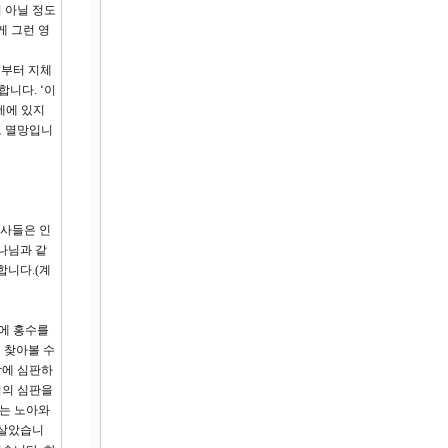
 아닐 정도
게 그런 영
적부터 지체
니다. ‘이
데에 있지
고 멸망입니
천사들은 인
나님과 같
합니다.(계
상에 홍수를
 찾아볼 수
장에 심판하
님의 심판을
하는 노아와
 살았습니