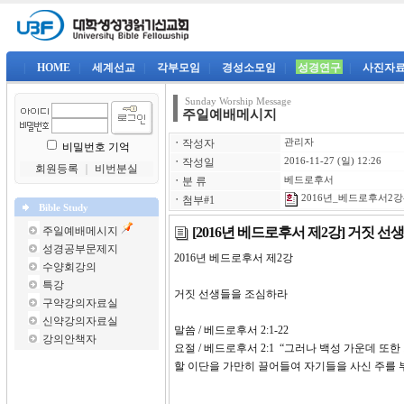
|
HOME
|
세계선교
|
각부모임
|
경성소모임
|
성경연구
|
사진자
Sunday Worship Message
주일예배메시지
ㆍ
작성자
관리자
비밀번호 기억
ㆍ
작성일
2016-11-27 (일) 12:26
회원등록
｜
비번분실
ㆍ
분 류
베드로후서
2016년_베드로후서2강-
ㆍ
첨부#1
Bible Study
[2016년 베드로후서 제2강] 거짓 
주일예배메시지
성경공부문제지
2016년 베드로후서 제2
수양회강의
특강
거짓 선생들을 조심하라
구약강의자료실
신약강의자료실
말씀 / 베드로후서 2:1-22
강의안책자
요절 / 베드로후서 2:1 “그러나 백성 가운데 
할 이단을 가만히 끌어들여 자기들을 사신 주를 