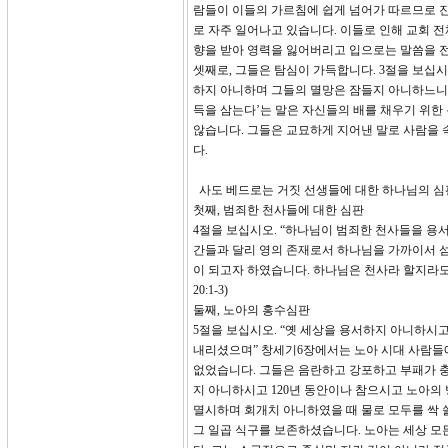
람들이 이들의 가르침에 쉽게 넘어가 따르므로 진
로 자주 일어나고 있습니다. 이들로 인해 교회 전
향을 받아 영력을 잃어버리고 입으로는 말씀을 
셋째로, 그들은 탐심이 가득합니다. 3절을 보십
하지 아니하며 그들의 멸망은 잠들지 아니하느니라
득을 삼는다’는 말은 자신들의 배를 채우기 위한
않습니다. 그들은 교묘하게 지어낸 말로 사람을 
다.
사도 베드로는 거짓 선생들에 대한 하나님의 심
첫째, 범죄한 천사들에 대한 심판
4절을 보십시오. “하나님이 범죄한 천사들을 용
간들과 달리 영의 존재로서 하나님을 가까이서 
이 되고자 하였습니다. 하나님은 천사라 할지라도
20:1-3)
둘째, 노아의 홍수심판
5절을 보십시오. “옛 세상을 용서하지 아니하시
내리셨으며” 창세기6장에서는 노아 시대 사람들
없었습니다. 그들은 음란하고 강포하고 부패가 
지 아니하시고 120년 동안이나 참으시고 노아의
멸시하며 회개치 아니하였을 때 물로 모두를 싹 
그 일곱 식구를 보존하셨습니다. 노아는 세상 모