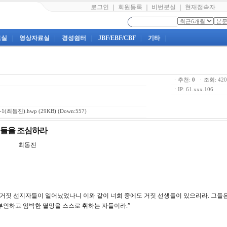
로그인
｜
회원등록
｜
비번분실
｜
현재접속자
료실
|
영상자료실
|
경성쉼터
|
JBF/EBF/CBF
|
기타
|
ㆍ추천:
0
ㆍ조회: 4
ㆍ
IP: 61.xxx.106
1(최동진).hwp
(29KB) (Down:557)
선생들을 조심하라
강 최동진
또한 거짓 선지자들이 일어났었나니 이와 같이 너희 중에도 거짓 선생들이 있으리라. 그들
부인하고 임박한 멸망을 스스로 취하는 자들이라.”