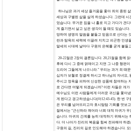
하나님은 과거 세상 즐거움을 좇아 죄의 종된 삶
세상과 구별된 삶을 살게 하셨습니다. 그런데 시
었습니다. 무거운 짐을 나 홀로 지고 가다가 견디
게 즐기면서 살고 싶은 생각이 들 때도 있습니다.
망하며 생명의 말씀을 붙들고 믿음으로 산다는 것
란과 탐욕의 세력에 이끌려 지치고 피곤한 인생을
말세의 시대에 날마다 구원의 은혜를 굳게 붙들고
20-22절은 2장의 결론입니다. 20,21절을 
후에 다시 그 중에 얽매이고 지면 그 나중 형편이
도리어 그들에게 나으니라.” 우리는 과거 죄 때
십자가 보혈로 정결케 하시고 하나님의 자녀요, 
주시고 정욕을 피하여 신성한 성품에 참여하는 자
로 간다면 어떻게 되겠습니까? 이런 자들은 개가 
예수님도 이런 사람들에게 더러운 귀신을 쫓아냈는
게 된다고 경고하셨습니다(마12:43-45). 한 
은 우리를 넘어뜨리고자 호시탐탐 기회를 엿보고 있
절에서는 “근신하라 깨어라 너희 대적 마귀가 우
습니다. 마귀의 간계를 능히 대적하기 위해서는 
다. 더 나아가 진리의 복음을 힘써 전파해야 하
구원의 길, 진리의 길로 인도해야 하겠습니다. 모