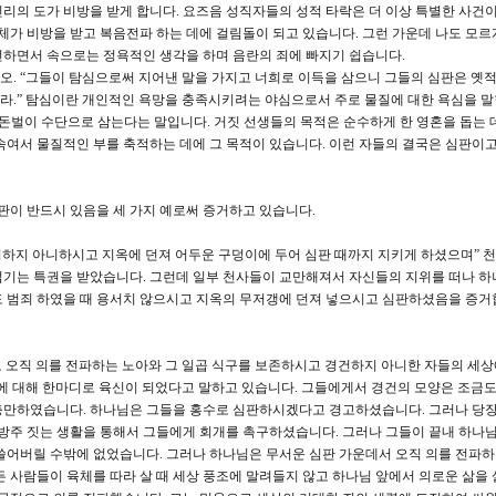
리의 도가 비방을 받게 합니다. 요즈음 성직자들의 성적 타락은 더 이상 특별한 사건이
체가 비방을 받고 복음전파 하는 데에 걸림돌이 되고 있습니다. 그런 가운데 나도 모르
전하면서 속으로는 정욕적인 생각을 하며 음란의 죄에 빠지기 쉽습니다.
시오. “그들이 탐심으로써 지어낸 말을 가지고 너희로 이득을 삼으니 그들의 심판은 옛
.” 탐심이란 개인적인 욕망을 충족시키려는 야심으로서 주로 물질에 대한 욕심을 말합
 돈벌이 수단으로 삼는다는 말입니다. 거짓 선생들의 목적은 순수하게 한 영혼을 돕는 
속여서 물질적인 부를 축적하는 데에 그 목적이 있습니다. 이런 자들의 결국은 심판이
판이 반드시 있음을 세 가지 예로써 증거하고 있습니다.
서하지 아니하시고 지옥에 던져 어두운 구덩이에 두어 심판 때까지 지키게 하셨으며” 
섬기는 특권을 받았습니다. 그런데 일부 천사들이 교만해져서 자신들의 지위를 떠나 하
 범죄 하였을 때 용서치 않으시고 지옥의 무저갱에 던져 넣으시고 심판하셨음을 증거
고 오직 의를 전파하는 노아와 그 일곱 식구를 보존하시고 경건하지 아니한 자들의 세
에 대해 한마디로 육신이 되었다고 말하고 있습니다. 그들에게서 경건의 모양은 조금도
충만하였습니다. 하나님은 그들을 홍수로 심판하시겠다고 경고하셨습니다. 그러나 당
 방주 짓는 생활을 통해서 그들에게 회개를 촉구하셨습니다. 그러나 그들이 끝내 하나
쓸어버릴 수밖에 없었습니다. 그러나 하나님은 무서운 심판 가운데서 오직 의를 전파
든 사람들이 육체를 따라 살 때 세상 풍조에 말려들지 않고 하나님 앞에서 의로운 삶을