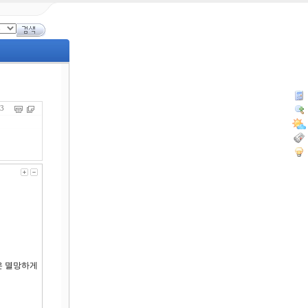
203
은 멸망하게