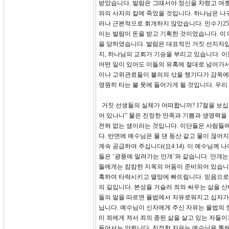
받았습니다. 발람은 그때서야 정신을 차렸고 여호
와의 사자의 칼에 죽었을 것입니다. 하나님은 나
러나 근본적으로 회개하지 않았습니다. 민수기25
이는 발람이 돈을 받고 기획한 것이었습니다. 이 
을 당하였습니다. 발람은 대표적인 거짓 선지자입
지, 하나님의 교회가 기승을 부리고 있습니다. 
어떤 일이 있어도 이들의 유혹에 절대로 넘어가서
이나 고위관료들이 불의의 삯을 챙기다가 감옥에 
영원히 타는 불 못에 들어가게 될 것입니다. 우
거짓 선생들의 실체가 어떠합니까? 17절을 보십
어 있나니” 물은 진정한 만족과 기쁨과 생명력을 
전혀 없는 샘이라는 것입니다. 이단들은 사람들에
다. 반면에 예수님은 물 댄 동산 같고 물이 끊어지
계속 공급하여 주십니다(요4:14). 이 예수님께 
들은 ‘광풍에 밀려가는 안개’와 같습니다. 안개
들에게는 캄캄한 지옥의 어둠이 준비되어 있습니다
혹하여 타락시키고 멸망에 빠뜨립니다. 믿음으로 
의 길입니다. 본성을 거슬러 죄와 싸우는 삶을 
들의 말을 따르면 율법에서 자유로워지고 십자가의
닙니다. 예수님이 신자에게 주신 자유는 율법의 
미 죄에게 져서 죄의 종된 삶을 살고 있는 자들이
들어서는 안됩니다. 진정한 자유는 예수님을 통해