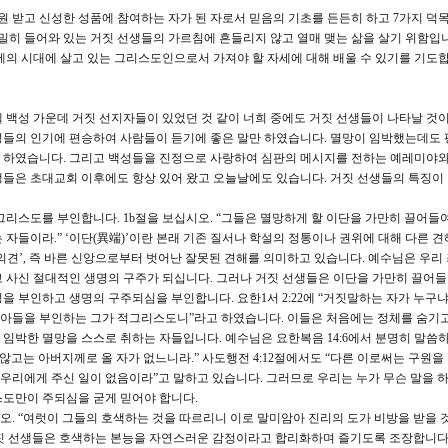
 받고 신성한 성품에 참여하는 자가 된 자로서 믿음의 기초를 든든히 하고 7가지 덕
은밀히 들어와 있는 거짓 선생들의 가르침에 흔들리지 않고 열매 맺는 삶을 살기 위함입니
세의 시대에 살고 있는 그리스도인으로서 가져야 할 자세에 대해 배울 수 있기를 기도
 백성 가운데 거짓 선지자들이 있었던 것 같이 너희 중에도 거짓 선생들이 나타날 것
성들의 인기에 편승하여 사람들이 듣기에 좋은 말만 하였습니다. 멸망이 임박했는데도 
 하였습니다. 그리고 백성들을 진정으로 사랑하여 심판의 메시지를 전하는 예레미야와
생들은 초대교회 이후에도 항상 있어 왔고 오늘날에도 있습니다. 거짓 선생들의 특징이
그리스도를 부인합니다. 1b절을 보십시오. “그들은 멸망하게 할 이단을 가만히 끌어들
자들이라.” ‘이단(異端)’이란 본래 기존 질서나 학설의 정통이나 권위에 대해 다른 
의견’, 즉 바른 신앙으로부터 벗어난 잘못된 견해를 의미하고 있습니다. 예수님은 우리
 사신 절대적인 생명의 구주가 되십니다. 그러나 거짓 선생들은 이단을 가만히 끌어들
을 부인하고 생명의 구주되심을 부인합니다. 요한1서 2:22에 “거짓말하는 자가 누구
아들을 부인하는 그가 적그리스도니”라고 하였습니다. 이들은 처음에는 정체를 숨기
임박한 멸망을 스스로 취하는 자들입니다. 예수님은 요한복음 14:6에서 분명히 말씀
않고는 아버지께로 올 자가 없느니라.” 사도행전 4:12절에서도 “다른 이로써는 구원을 
 우리에게 주신 일이 없음이라”고 말하고 있습니다. 그러므로 우리는 누가 무슨 말을 
스도만이 주되심을 굳게 믿어야 합니다.
오. “여럿이 그들의 호색하는 것을 따르리니 이로 말미암아 진리의 도가 비방을 받을 것
 거짓 선생들은 호색하는 본능을 자연스러운 감정이라고 합리화하며 즐기도록 조장합니다.