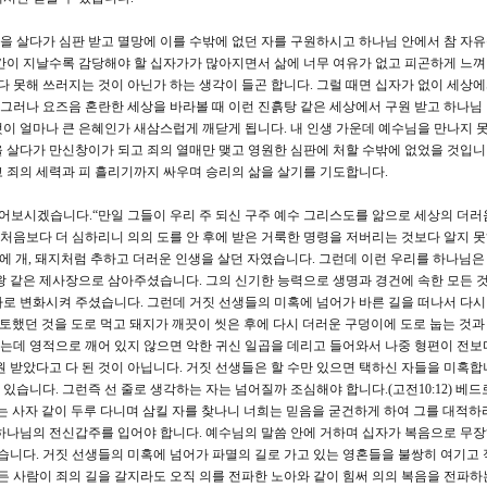
을 살다가 심판 받고 멸망에 이를 수밖에 없던 자를 구원하시고 하나님 안에서 참 자
간이 지날수록 감당해야 할 십자가가 많아지면서 삶에 너무 여유가 없고 피곤하게 느껴
다 못해 쓰러지는 것이 아닌가 하는 생각이 들곤 합니다. 그럴 때면 십자가 없이 세상
 그러나 요즈음 혼란한 세상을 바라볼 때 이런 진흙탕 같은 세상에서 구원 받고 하나님
이 얼마나 큰 은혜인가 새삼스럽게 깨닫게 됩니다. 내 인생 가운데 예수님을 만나지 
 살다가 만신창이가 되고 죄의 열매만 맺고 영원한 심판에 처할 수밖에 없었을 것입니다
 죄의 세력과 피 흘리기까지 싸우며 승리의 삶을 살기를 기도합니다.
함께 읽어보시겠습니다.“만일 그들이 우리 주 되신 구주 예수 그리스도를 앎으로 세상의 더
 처음보다 더 심하리니 의의 도를 안 후에 받은 거룩한 명령을 저버리는 것보다 알지 
문에 개, 돼지처럼 추하고 더러운 인생을 살던 자였습니다. 그런데 이런 우리를 하나님
왕 같은 제사장으로 삼아주셨습니다. 그의 신기한 능력으로 생명과 경건에 속한 모든 
로 변화시켜 주셨습니다. 그런데 거짓 선생들의 미혹에 넘어가 바른 길을 떠나서 다시
토했던 것을 도로 먹고 돼지가 깨끗이 씻은 후에 다시 더러운 구덩이에 도로 눕는 것과
데 영적으로 깨어 있지 않으면 악한 귀신 일곱을 데리고 들어와서 나중 형편이 전보
번 구원 받았다고 다 된 것이 아닙니다. 거짓 선생들은 할 수만 있으면 택하신 자들을 미혹합
습니다. 그런즉 선 줄로 생각하는 자는 넘어질까 조심해야 합니다.(고전10:12) 베드로
는 사자 같이 두루 다니며 삼킬 자를 찾나니 너희는 믿음을 굳건하게 하여 그를 대적하
하나님의 전신갑주를 입어야 합니다. 예수님의 말씀 안에 거하며 십자가 복음으로 무
겠습니다. 거짓 선생들의 미혹에 넘어가 파멸의 길로 가고 있는 영혼들을 불쌍히 여기고
든 사람이 죄의 길을 갈지라도 오직 의를 전파한 노아와 같이 힘써 의의 복음을 전파하