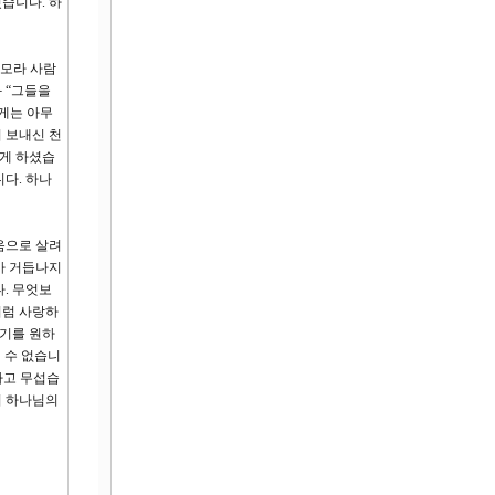
습니다. 하
고모라 사람
 “그들을
에게는 아무
 보내신 천
되게 하셨습
다. 하나
음으로 살려
가 거듭나지
. 무엇보
처럼 사랑하
르기를 원하
 수 없습니
저하고 무섭습
며 하나님의