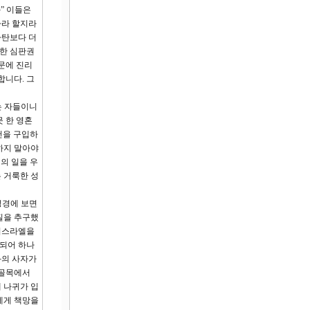
” 이들은
사라 할지라
사탄보다 더
대한 심판권
문에 진리
합니다. 그
는 자들이니
 한 영혼
물건을 구입하
하지 말아야
의 일을 우
 거룩한 성
 성경에 보면
물질을 추구했
 이스라엘을
혹되어 하나
와의 사자가
 골목에서
 나귀가 입
에게 책망을