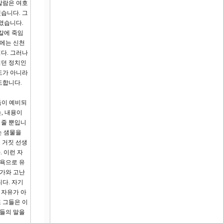
발람은 여호
습니다. 그
였습니다.
 칼에 죽임
즘에는 신천
다. 그러나
리던 정치인
도가 아니라
도합니다.
둠이 예비되
, 내용이
 줄 뿐입니
는 샘물을
또 거짓 선생
 이런 자
정욕으로 유
자가와 고난
다. 자기
 자유가 아
 그들은 이
그들의 말을