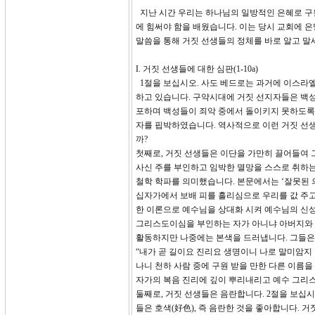
지난 시간 우리는 하나님의 일방적인 은혜로 구원
에 힘써야 함을 배웠습니다. 이는 당시 교회에 
말씀을 통해 거짓 선생들의 정체를 바로 알고 말
I. 거짓 선생들에 대한 심판(1-10a)
1절을 보십시오. 사도 베드로는 과거에 이스라엘
하고 있습니다. 구약시대에 거짓 선지자들은 백
포하며 백성들이 죄악 중에서 돌이키지 못하도록
자를 핍박하였습니다. 역사적으로 이런 거짓 선
까?
첫째로, 거짓 선생들은 이단을 가만히 끌어들여 
사신 주를 부인하고 임박한 멸망을 스스로 취하는 
철학 학파를 의미했습니다. 본문에서는 ‘잘못된 
십자가에서 보배 피를 흘리심으로 우리를 값 주고
한 이론으로 예수님을 상대화 시켜 예수님의 신성
그리스도이심을 부인하는 자가 아니냐 아버지와 
활동하지만 나중에는 본색을 드러냅니다. 그들은 
“내가 곧 길이요 진리요 생명이니 나로 말미암지 
나니 천하 사람 중에 구원 받을 만한 다른 이름을
자가의 복음 진리에 깊이 뿌리내리고 예수 그리
둘째로, 거짓 선생들은 음란합니다. 2절을 보십시
들은 호색(好色), 즉 음란한 것을 좋아합니다.