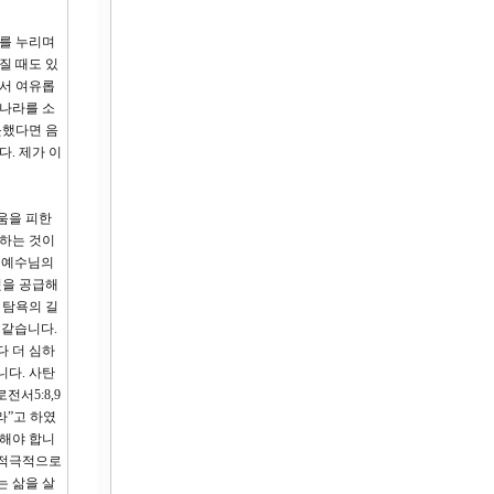
유를 누리며
질 때도 있
에서 여유롭
 나라를 소
못했다면 음
. 제가 이
러움을 피한
못하는 것이
은 예수님의
것을 공급해
 탐욕의 길
 같습니다.
다 더 심하
니다. 사탄
전서5:8,9
라”고 하였
장해야 합니
 적극적으로
는 삶을 살