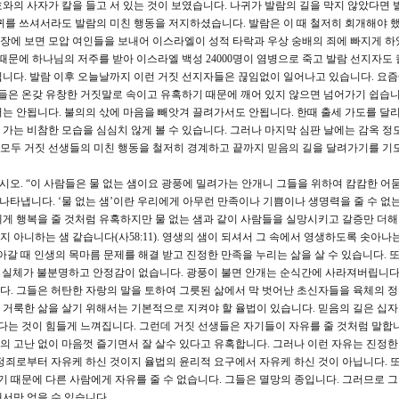
와의 사자가 칼을 들고 서 있는 것이 보였습니다. 나귀가 발람의 길을 막지 않았다면 
귀를 쓰셔서라도 발람의 미친 행동을 저지하셨습니다. 발람은 이 때 철저히 회개해야 했
장에 보면 모압 여인들을 보내어 이스라엘이 성적 타락과 우상 숭배의 죄에 빠지게 하
때문에 하나님의 저주를 받아 이스라엘 백성 24000명이 염병으로 죽고 발람 선지자도
니다. 발람 이후 오늘날까지 이런 거짓 선지자들은 끊임없이 일어나고 있습니다. 요
이들은 온갖 유창한 거짓말로 속이고 유혹하기 때문에 깨어 있지 않으면 넘어가기 쉽습니
는 안됩니다. 불의의 삯에 마음을 빼앗겨 끌려가서도 안됩니다. 한때 출세 가도를 달
가는 비참한 모습을 심심치 않게 볼 수 있습니다. 그러나 마지막 심판 날에는 감옥 정
리 모두 거짓 선생들의 미친 행동을 철저히 경계하고 끝까지 믿음의 길을 달려가기를 기
시오. “이 사람들은 물 없는 샘이요 광풍에 밀려가는 안개니 그들을 위하여 캄캄한 어
나타냅니다. ‘물 없는 샘’이란 우리에게 아무런 만족이나 기쁨이나 생명력을 줄 수 없는
게 행복을 줄 것처럼 유혹하지만 물 없는 샘과 같이 사람들을 실망시키고 갈증만 더해
지 아니하는 샘 같습니다(사58:11). 영생의 샘이 되셔서 그 속에서 영생하도록 솟아나
나아갈 때 인생의 목마름 문제를 해결 받고 진정한 만족을 누리는 삶을 살 수 있습니다. 
는 실체가 불분명하고 안정감이 없습니다. 광풍이 불면 안개는 순식간에 사라져버립니다.
. 그들은 허탄한 자랑의 말을 토하여 그릇된 삶에서 막 벗어난 초신자들을 육체의 
거룩한 삶을 살기 위해서는 기본적으로 지켜야 할 율법이 있습니다. 믿음의 길은 십
산다는 것이 힘들게 느껴집니다. 그런데 거짓 선생들은 자기들이 자유를 줄 것처럼 말합니
 고난 없이 마음껏 즐기면서 잘 살수 있다고 유혹합니다. 그러나 이런 자유는 진정한
정죄로부터 자유케 하신 것이지 율법의 윤리적 요구에서 자유케 하신 것이 아닙니다. 또
기 때문에 다른 사람에게 자유를 줄 수 없습니다. 그들은 멸망의 종입니다. 그러므로 
서만 얻을 수 있습니다.