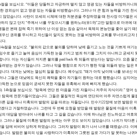
 10b절을 보십시오. “이들은 당돌하고 자긍하며 떨지 않고 영광 있는 자들을 비방하거니와
 경외심이 없고 영광 있는 자들을 비방했습니다. 그러나 더 큰 힘과 능력을 가진 천
지 않았습니다. 사탄이 모세의 시체에 대한 처분권을 주장하였을 때 천사장 미가엘은 
하지 않고 단지 “주께서 너를 꾸짖으시기를 원하노라(유1:9)”고만 말함으로 마귀에 
생들은 본래 잡혀 죽기 위하여 난 이성 없는 짐승 같아서 육체의 본능만을 좇아 살기 때
세우신 권위를 무시하고 자신들이 알지도 못하는 것을 비방하며 교회를 무너뜨리고자 
니다.
,14a절을 보십시오. “불의의 값으로 불의를 당하며 낮에 즐기고 노는 것을 기쁘게 여기
속임수로 즐기고 놀며 음심이 가득한 눈을 가지고 범죄 하기를 그치지 아니하고 굳세지 못
다. 이는 자신들이 저지른 불의를 paid back 즉 되돌려 받는다는 말입니다. 요즘 
돌려받는 경우가 많습니다. 그러나 악을 행함으로 자기가 행한 악을 되돌려 받는 일은 
니다. 대게는 낮에는 열심히 일을 합니다. 예수님도 “때가 아직 낮이매 나를 보내신 이
 그러나 그들은 대낮에도 육신의 쾌락을 좇아 자기들이 원하는 대로 행했습니다. 심지어는
가득한 눈으로 믿음이 굳세지 못한 자들을 유혹해서 죄에 빠지게 했습니다.
6). 14b절을 보십시오. “탐욕에 연단 된 마음을 가진 자들이니 저주의 자식이라.” 영어
하였습니다. 그들은 탐욕에 전문가들이었습니다. 그들은 물질적인 욕심에 연단되어 아주 자연스럽게 
바른 길을 떠나 미혹되어 발람의 길을 따르는 자들입니다. 민수기22장에 보면 발람은
겠다고 거절하였습니다. 그런데 두 번째 요청을 받았을 때 발람은 물질에 마음이 미
님의 대답을 받아내어 나귀를 타고 그 길을 갔습니다. 이에 하나님은 진노하셨고 여호
다. 그러나 물질에 미혹된 발람의 눈에는 아무 것도 보이지 않았습니다. 나귀가 막다른
을 담에 비비어 상하게 하였습니다. 그러자 발람이 화가 나서 나귀를 때렸습니다. 이에
망했습니다. 발람은 불의의 삯을 사랑하다가 미혹되어 그릇된 길로 가다가 말 못하는 나귀