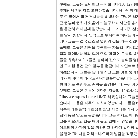
첫째로, 그들은 교만하고 무지합니다(10b-12).
주제넘게 건방지고 오만하였습니다. 하나님께 대한
도 주 앞에서 악한 천사들을 비방하는 고발은 하
큰 권능과 권위가 있음에도 불구하고 사탄을 송사
을 온전히 하나님께 맡겼습니다. 그러나 거짓 선
를 알지 못합니다. 영적으로 무지하여 하나님이 
러나 그들은 결국 스스로 멸망의 길을 가는 것입
둘째로, 그들은 쾌락을 추구하는 자들입니다. 13
점과 흠이라 너희와 함께 연회 할 때에 그들의 
들을 유혹하며” 그들은 불의의 값으로 불의를 당합니
면 구매한 물건 값의 일부를 현금이나 포인트로 
하겠습니다. 그들은 낮에 즐기고 노는 것을 좋아합
리가 하여야 하리라(요9:4a)” 말씀하셨습니다.
찬 때에도 속임수로 쾌락을 즐겼습니다. 음심이 
셋째로, 그들은 탐욕에 연단된 자들입니다(14b-1
“They are experts in greed"라고 
습니다. 그들은 저주의 자식이었습니다. 그들은 
저주하라는 발락의 초청을 받고 처음에는 가지 않
님의 뜻을 알고도 물었습니다. 그는 억지로 하나
그를 막으려고 칼을 빼어 들고 길에 서 있었습니
여호와의 사자의 칼을 피하려고 하다가 발람의 발
을 열어 “왜 나를 때리느냐?” 하며 발람을 책