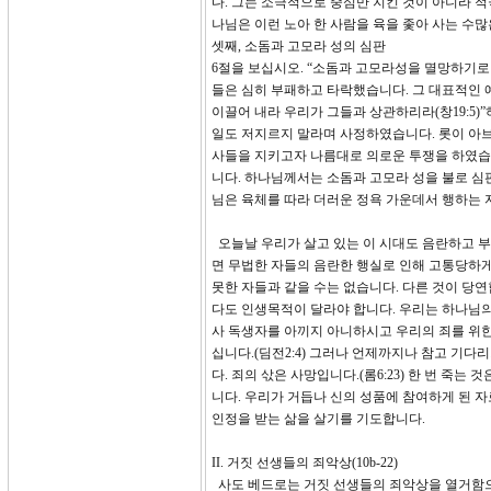
다. 그는 소극적으로 중심만 지킨 것이 아니라 
나님은 이런 노아 한 사람을 육을 좇아 사는 수
셋째, 소돔과 고모라 성의 심판
6절을 보십시오. “소돔과 고모라성을 멸망하기로
들은 심히 부패하고 타락했습니다. 그 대표적인 
이끌어 내라 우리가 그들과 상관하리라(창19:5)
일도 저지르지 말라며 사정하였습니다. 롯이 아
사들을 지키고자 나름대로 의로운 투쟁을 하였습니
니다. 하나님께서는 소돔과 고모라 성을 불로 
님은 육체를 따라 더러운 정욕 가운데서 행하는 
오늘날 우리가 살고 있는 이 시대도 음란하고 
면 무법한 자들의 음란한 행실로 인해 고통당하게
못한 자들과 같을 수는 없습니다. 다른 것이 당
다도 인생목적이 달라야 합니다. 우리는 하나님의
사 독생자를 아끼지 아니하시고 우리의 죄를 위
십니다.(딤전2:4) 그러나 언제까지나 참고 기
다. 죄의 삯은 사망입니다.(롬6:23) 한 번 죽
니다. 우리가 거듭나 신의 성품에 참여하게 된 
인정을 받는 삶을 살기를 기도합니다.
II. 거짓 선생들의 죄악상(10b-22)
사도 베드로는 거짓 선생들의 죄악상을 열거함으