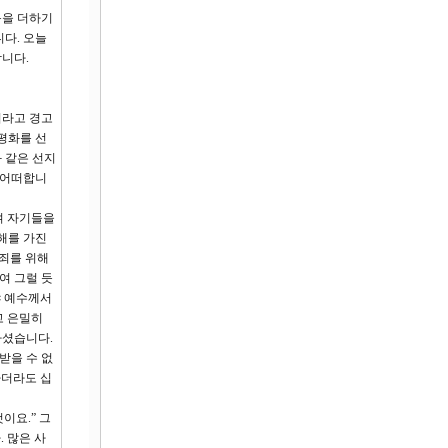
목을 더하기
다. 오늘
합니다.
이라고 경고
평화를 선
 같은 선지
 어떠합니
여 자기들을
견해를 가진
 죄를 위해
여 그럴 듯
냐 예수께서
고 은밀히
하셨습니다.
받을 수 없
하더라도 십
이요.” 그
 많은 사