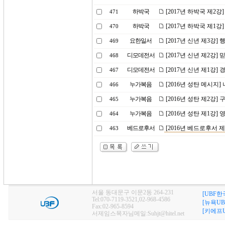
하박국
[2017년 하박국 제2
471
하박국
[2017년 하박국 제1
470
요한일서
[2017년 신년 제3강
469
디모데전서
[2017년 신년 제2강
468
디모데전서
[2017년 신년 제1강
467
누가복음
[2016년 성탄 메시지
466
누가복음
[2016년 성탄 제2강]
465
누가복음
[2016년 성탄 제1강]
464
베드로후서
[2016년 베드로후서 
463
서울 동대문구 이문2동 264-231
[UBF한
Tel:070-7119-3521,02-968-4586
[뉴욕UB
Fax:02-965-8594
[키에프U
서제임스목자님메일:Suhjt@hitel.net