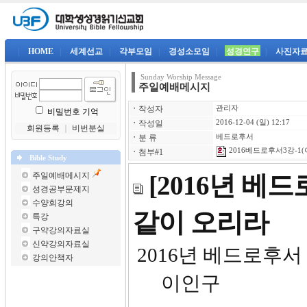
|
HOME
|
세계선교
|
각부모임
|
경성소모임
|
성경연구
|
사진자
Sunday Worship Message
주일예배메시지
ㆍ
작성자
관리자
비밀번호 기억
ㆍ
작성일
2016-12-04 (일) 12:17
회원등록
｜
비번분실
ㆍ
분 류
베드로후서
2016베드로후서3강-1(
ㆍ
첨부#1
Bible Study
주일예배메시지
[2016년 베
성경공부문제지
수양회강의
같이 오리라
특강
구약강의자료실
신약강의자료실
2016년
강의안책자
이인구