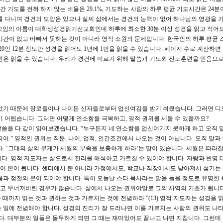
간 기도를 전혀 하지 않는 비율은 29.1%, 기도하는 사람의 하루 평균 기도시간은 24
를 다니며 경건의 모양은 있으나 실제 삶에서는 경건의 능력이 없어 하나님의 영광을 
리 모임의 이름이 대학생성경읽기선교회인데 하루에 최소한 30분 이상 성경을 읽고 적어도 
시간이 없고 바빠서 못하는 것이 아니라 영적 소원의 문제입니다. 한국인의 하루 평균 
/20인 12분 정도만 성경을 읽어도 1년에 1번을 읽을 수 있습니다. 페이지 수로 계산하
1번은 읽을 수 있습니다. 우리가 경건에 이르기 위해 말씀과 기도와 전도훈련을 믿음으로
받았기 때문에 장로들이나 나이든 신자들로부터 업신여김을 받기 쉬웠습니다. 그러면 디
기 어렵습니다. 그러면 어떻게 연소함을 극복하고, 영적 권위를 세울 수 있을까요?
 말씀을 다 같이 읽어보겠습니다. “누구든지 네 연소함을 업신여기지 못하게 하고 오직 
어.” 영적인 권위는 직분, 나이, 업적, 인간조건에서 나오는 것이 아닙니다. 오직 말과
. ‘그대의 삶의 무게가 세월의 부족을 보충하게 하라’는 말이 있습니다. 세월은 따라잡
다. 영적 지도자는 삶으로서 진리를 해석하고 가르칠 수 있어야 합니다. 자랑과 변명 
말이 본이 됩니다. 센터에서 뿐 아니라 가정에서도, 학교나 직장에서도 낮아져서 섬기는
음과 정절의 본이 되어야 합니다. 특히 오늘날 스타 목사라는 말을 들을 정도로 유명한
를 잃고 무너져버린 경우가 많습니다. 삶에서 나오는 권위야말로 그의 사역의 기초가 됩니다
 때까지 읽는 것과 권하는 것과 가르치는 것에 전념하라.”(13) 영적 지도자는 성경을 
 일에 전념해야 합니다. 성경의 진리가 잘 드러나면 이를 가르치는 사람의 권위도 나
다. 대부분의 일들은 몰두하게 되면 그 때는 재미있어도 끝나고 나면 지칩니다. 그런데