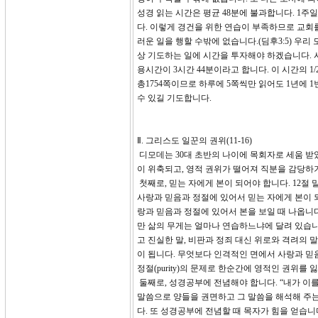
성경 읽는 시간은 평균 48분에 불과합니다. 1주일
다. 이렇게 경건을 위한 연습이 부족하므로 교회
러운 일을 행할 수밖에 없습니다.(딤후3:5) 우
상 기도하는 일에 시간을 투자해야 하겠습니다. 
용시간이 3시간 44분이라고 합니다. 이 시간의 1
총1754쪽이므로 하루에 5쪽씩만 읽어도 1년에 
수 있길 기도합니다.
Ⅱ. 그리스도 일꾼의 권위(11-16)
디모데는 30대 초반의 나이에 목회자로 세움 
이 위축되고, 영적 권위가 떨어져 직분을 감당하
첫째로, 믿는 자에게 본이 되어야 합니다. 12절
사랑과 믿음과 정절에 있어서 믿는 자에게 본이 되
랑과 믿음과 정절에 있어서 본을 보일 때 나옵니다
만 삶의 무게는 얼마나 연습하느냐에 달려 있습니
고 진실한 말, 비판과 정죄 대신 위로와 격려의 
이 됩니다. 무엇보다 인격적인 면에서 사랑과 믿
정절(purity)의 문제로 한순간에 영적인 권위
둘째로, 성경공부에 전념해야 합니다. “내가 이를
말씀으로 양들을 권면하고 그 말씀을 해석해 주는
다. 또 성경공부에 전념할 때 목자가 힘을 얻습니