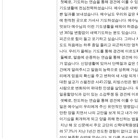
첫째로, 기도하는 연습을 통해 경건에 이를 수 
기도생활에 전심전력하셨습니다. 예수님은 새벽부
쁜 일과를 보내셨습니다. 예수님도 우리와 같은 
에 한적한 곳으로 가셔서 기도하셨습니다. 예수
엇보다 예수님의 이런 기도생활을 배워야 하겠습니
년 365일 변함없이 새벽기도하는 분도 있습니다
피곤으로 힘이 들고 포기하고 싶습니다. 그러나 
도도 처음에는 하루 종일 졸리고 피곤하지만 영
니다. 우리가 올해는 기도를 통해 경건에 이르도
둘째로, 말씀에 순종하는 연습을 통해 경건에 이
가 없습니다. 신앙생활에 있어서 단백질과 같은 
간에게 알려주시고 말씀의 능력으로 성취해 가십니
리에게 믿음의 확신을 주고 변하여 새 사람 되게 하는
대한 설교가 스펄전은 사45:22절, 리빙스턴은 행1
사람으로 변화되어 위대한 인생을 살았습니다. 우
일용할양식과 깊이 있는 소감투쟁 등 경건에 이
셋째로, 전도하는 연습을 통해 경건에 이를 수 있
일은 예수님이 우리에게 주신 유언적인 명령입니다.(마
만한 양을 치면서 나의 교만을 보게 되고 내가 
이기심을 회개하게 되고 양을 위해 헌신하는 법을
지난 해 모 신문에서 주요 교단의 신학대학원생들을
려 57.3%가 지난 1년간 전도한 경험이 없다고
성이 부족할 수밖에 없습니다. 또 다른 조사에 의