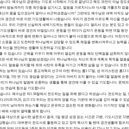
있습니다. 예수님의 공생애는 기도로 시작해서 기도로 끝났다고 해도 과언이 아닐 정도
터 밤늦게까지 각종 죄인들을 섬기시고, 말씀을 가르치시느라 식사할 겨를조차 없을
육신의 몸을 입으셨는데 얼마나 피곤하셨겠습니까? 그런데도 예수님은 새벽 아직도 날
님의 경건은 바로 이런 기도생활에서 나왔습니다. 우리가 경건에 이르도록 자신을 연습
다. 우리 가운데 신실하게 새벽기도하는 분들이 있습니다. 멀리서 오는 분도 있고 수년
. 기도생활이 바로 경건의 비밀입니다. 운동을 안 하다가 갑자기 운동을 하면 며칠 동안
지속적으로 하면 몸에 변화가 일어나고 재미가 붙어 사모함으로 하게 됩니다. 마찬가
적 소원을 갖고 도전하면 하나님께서 감당할 수 있도록 체질을 변화시켜주시고 능력을
록 자신을 연단하는 생활에 도전하길 기도합니다.
를 수 있습니다. 근육을 키우기 위해 아무리 열심히 운동을 해도 단백질을 섭취하지 않
것은 바로 하나님의 말씀(성경)입니다. 하나님께서는 자신의 뜻과 계획과 목적을 말씀을
다. 말씀을 의지할 때 죄와 사탄의 유혹을 이기고 거룩한 삶을 살 수 있습니다. 또한 
 능력이 있습니다. 종교개혁의 선구자 마틴 루터는 롬1:17절, 성 어거스틴은 롬13:12-
6:31절, 5만 번 기도 응답을 받았다는 고아의 아버지 조지 뮬러는 시68:5절 말씀에 순
리가 하나님의 말씀에 순종하는 생활을 통해 경건에 이를 수 있길 기도합니다. 문제
르는 연습에 힘쓰길 기도합니다.
습니다. 예수님은 막1:38절에서 전도하는 일을 위해 왔다고 하셨습니다. 전도하는 일,
28:19,20, 요21:15) 우리는 전도하며 양을 치는 가운데 예수님을 깊이 배울 수 있
어디까지 낮아져야 하는가를 깨닫고 온유하고 겸손한 자로 변화됩니다. 이기적인 양을 
 배워 사랑의 열매를 맺게 됩니다.
 대상으로 실시한 설문조사 결과, 1일 평균 성경 읽는 시간은 23분, 기도시간은 52
 응답했습니다. 대부분이 전도사로 활동하고 있고 장차 목사가 될 텐데 경건생활에 힘쓰지
하면 일반 성도들은 1주일 동안 성경을 전혀 읽지 않는 비율이 41.1%나 되고 읽는 사람