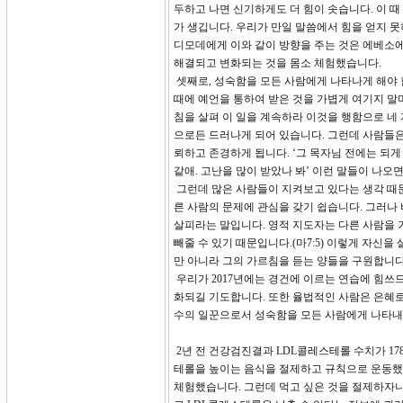
두하고 나면 신기하게도 더 힘이 솟습니다. 이 때
가 생깁니다. 우리가 만일 말씀에서 힘을 얻지 
디모데에게 이와 같이 방향을 주는 것은 에베소에
해결되고 변화되는 것을 몸소 체험했습니다.
셋째로, 성숙함을 모든 사람에게 나타나게 해야 합니
때에 예언을 통하여 받은 것을 가볍게 여기지 말며
침을 살펴 이 일을 계속하라 이것을 행함으로 네 
으로든 드러나게 되어 있습니다. 그런데 사람들은
뢰하고 존경하게 됩니다. ‘그 목자님 전에는 되게
같애. 고난을 많이 받았나 봐’ 이런 말들이 나오
그런데 많은 사람들이 지켜보고 있다는 생각 때문
른 사람의 문제에 관심을 갖기 쉽습니다. 그러나 
살피라는 말입니다. 영적 지도자는 다른 사람을 
빼줄 수 있기 때문입니다.(마7:5) 이렇게 자신
만 아니라 그의 가르침을 듣는 양들을 구원합니다
우리가 2017년에는 경건에 이르는 연습에 힘쓰
화되길 기도합니다. 또한 율법적인 사람은 은혜
수의 일꾼으로서 성숙함을 모든 사람에게 나타내는
2년 전 건강검진결과 LDL콜레스테롤 수치가 17
테롤을 높이는 음식을 절제하고 규칙으로 운동했습
체험했습니다. 그런데 먹고 싶은 것을 절제하자니