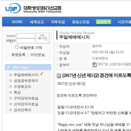
|
HOME
|
세계선교
|
각부모임
|
경성소모임
|
성경연구
|
사진자
Sunday Worship Message
주일예배메시지
ㆍ
작성자
관리자
비밀번호 기억
ㆍ
작성일
2017-01-01 (일) 12:33
회원등록
｜
비번분실
ㆍ
분 류
디모데전서
2017년_신년1강-1(김반
ㆍ
첨부#1
Bible Study
[2017년 신년 제1강] 경건에 이르도
주일예배메시지
성경공부문제지
2017년 신년 제1강
수양회강의
특강
경건에 이르도록 연단하라
구약강의자료실
신약강의자료실
말씀/ 디모데전서 4:1-16
강의안책자
요절/ 디모데전서 4:7 “망령되고 허탄한 신화를
“Happy new year” 새해 첫날 하나님을 예
사람들은 새해를 출발하면서 지난 한 해를 돌아보