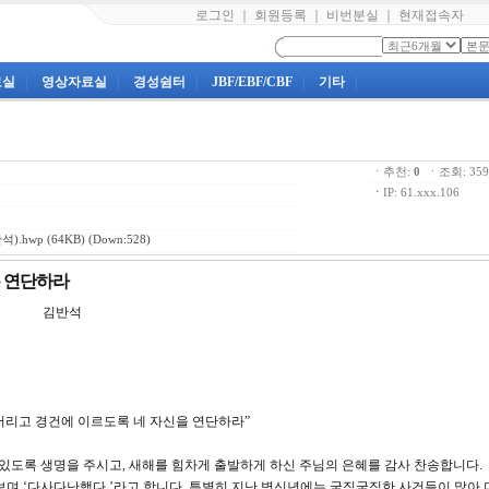
로그인
｜
회원등록
｜
비번분실
｜
현재접속자
료실
|
영상자료실
|
경성쉼터
|
JBF/EBF/CBF
|
기타
|
ㆍ추천:
0
ㆍ조회: 3
ㆍ
IP: 61.xxx.106
석).hwp
(64KB) (Down:528)
록 연단하라
 김반석
 버리고 경건에 이르도록 네 자신을 연단하라”
배할 수 있도록 생명을 주시고, 새해를 힘차게 출발하게 하신 주님의 은혜를 감사 찬송합니다.
며 ‘다사다난했다.’라고 합니다. 특별히 지난 병신년에는 굵직굵직한 사건들이 많아 