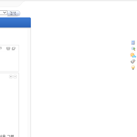
599
더욱 그랬