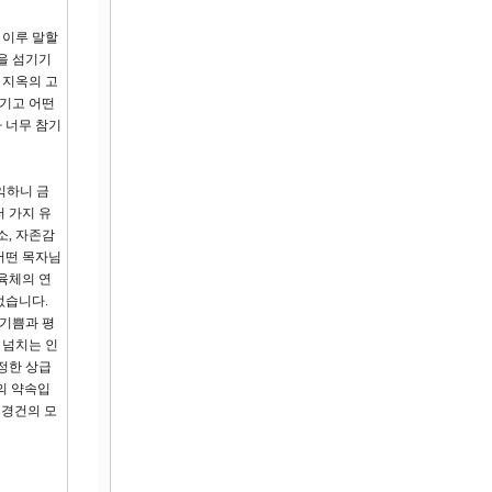
 이루 말할
을 섬기기
 지옥의 고
섬기고 어떤
 너무 참기
익하니 금
러 가지 유
소, 자존감
어떤 목자님
 육체의 연
없습니다.
 기쁨과 평
 넘치는 인
정한 상급
의 약속입
 경건의 모