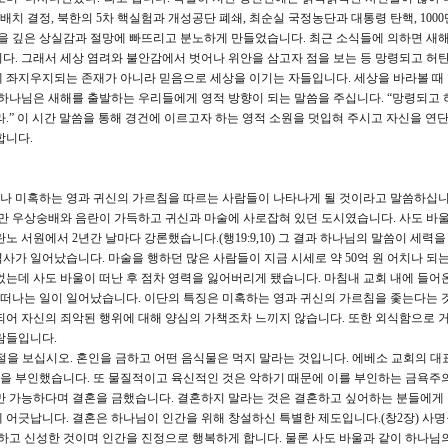
배치 결정, 북한의 5차 핵실험과 개성공단 폐쇄, 최순실 국정농단과 대통령 탄핵, 1000
들을 깊은 상실감과 절망에 빠뜨리고 분노하게 만들었습니다. 최근 소식들에 의하면 새
다. 그래서 세상 염려와 불안감에서 벗어나 위안을 삼고자 점을 보는 등 망령되고 허
 좌지우지되는 존재가 아니라 믿음으로 세상을 이기는 자들입니다. 세상을 바라볼 때
 하나님은 새해를 출발하는 우리들에게 영적 방향이 되는 말씀을 주십니다. “망령되고 
.” 이 시간 말씀을 통해 경건에 이르고자 하는 영적 소원을 덧입혀 주시고 자신을 연
합니다.
떠나 미혹하는 영과 귀신의 가르침을 따르는 사람들이 나타나게 될 것이라고 말씀하십니
 우상숭배와 음란이 가득하고 귀신과 마술에 사로잡혀 있던 도시였습니다. 사도 바울
 서원에서 2년간 날마다 강론했습니다.(행19:9,10) 그 결과 하나님의 말씀이 세력을
사가 일어났습니다. 마술을 행하던 많은 사람들이 지금 시세로 약 50억 원 어치나 되
었는데 사도 바울이 떠난 후 점차 영력을 잃어버리게 됐습니다. 마침내 교회 내에 들어
떠나는 일이 일어났습니다. 이단의 특징은 미혹하는 영과 귀신의 가르침을 좇는다는 
되어 자신의 죄악된 행위에 대해 양심의 가책조차 느끼지 않습니다. 또한 외식함으로
람들입니다.
절을 보십시오. 혼인을 금하고 어떤 음식물은 먹지 말라는 것입니다. 에베소 교회의 대
을 부인했습니다. 또 물질적이고 육신적인 것은 악하기 때문에 이를 부인하는 금욕주
만 가능하다며 결혼을 금했습니다. 결혼하지 말라는 것은 결혼하고 싶어하는 분들에게
 어긋납니다. 결혼은 하나님이 인간을 위해 창설하신 특별한 제도입니다.(창2장) 사
귀하고 신성한 것이며 인간을 진정으로 행복하게 합니다. 물론 사도 바울과 같이 하나님의