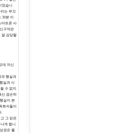
분이었습니
가리는 부끄
30분 이
스마트폰 사
면 신구약은
 잘 감당할
모데 자신
말과 행실과
 행실과 사
을 수 없지
대신 겸손하
 행실이 본
 목회자들이
.
읽고 그 읽은
타나게 됩니
 성경은 몰