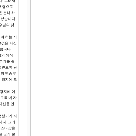
다. 그래서
고 영으로
 본래 하
주셨습니다.
수님의 낮
야 하는 사
그것은 자신
합니다.
식의 의식
격투기를 좋
고받으며 난
고의 명승부
 경지에 오
 경지에 이
도록 네 자
자신을 연
전성기가 지
니다. 그리
 톱스타상을
을 굳게 붙