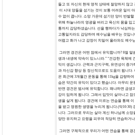
들고 또 자신의 현재 영적 상태에 절망하지 않고
이 시대 양들을 섬기는 것이 보통 어려운 일이 
수 없이 큽니다. 소망 가운데 섬기던 양이 반발
위해 하늘나라의 영광을 버리고 육신의 몸을 입고
통까지 감당하셨습니다. 선을 행하다가 낙심하는 
고통일지라도 감당하며 예수님을 배우는 것입니다.
어렵고 화가 나고 감정이 치밀어 올라와도 예수
그러면 경건은 어떤 점에서 유익합니까? 8절 말
생과 내생에 약속이 있느니라.” “건강한 육체에 
익이 생깁니다. 근력과 근지구력, 유연성이 증가하
과 자신감 향상 등 정신적으로도 도움이 됩니다.
은 최근에 3개월간 운동을 통해 11kg을 감량하
습은 약간의 유익이 있다고 했습니다. 아무리 운
반면 경건은 범사에 유익합니다. 왜냐하면 금생과
강이 임하게 됩니다. 그래서 입맛이 살아나고 잠
생을 살게 됩니다. 경건에 이르는 연습을 통해 
을 받고 영원한 생명을 누리게 됩니다.(막10:3
니다. 그러므로 우리는 살아 계신 하나님께 소망을
양만 유지하고 요령을 피우며 적당히 연습하거나
그러면 구체적으로 우리가 어떤 연습을 통해 경건