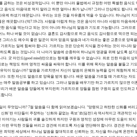
체를 금하는 것은 비성경적입니다. 이 뿐만 아니라 율법에서 규정한 어떤 특별한 음식도 
하고 음식도 마음대로 먹지 말라고 하면 얼마나 화가 납니까? 그러나 안심해도 됩니다. 
자유케 하셨기 때문입니다. 우리는 모든 것을 자유롭게 먹을 수 있습니다. 하나님이 지
모든 음식물은 깨끗합니다.(막7:19-23). 사람을 더럽게 하는 것은 음식이 아니라 사람의 마음속
한 음식을 먹는다고 되는 것이 아니라 하나님의 말씀과 기도로 가능합니다. 그러므로
어느 하나 버릴 것이 없습니다. 결혼도 감사함으로 하고 음식도 감사함으로 먹으면 되는
면 그리스도 예수의 좋은 일꾼이 되어 믿음의 말씀과 네가 따르는 좋은 교훈으로 양육
을 가르치는 일에 힘써야 합니다. 가르치는 것은 단순히 지식을 전수하는 것이 아니라 
하도록 돕는 것입니다. 더 나아가 말씀에 순종하여 하나님의 영광을 위해 살도록 섬기
다. 굿 마인드(good mind)만으로는 형제를 깨우칠 수 없습니다. 죄로 인한 마음의 
로는 책망도 하며 영적인 싸움을 싸워야 합니다. 이를 위해 목자는 말씀을 붙들고 기도
떤 유익이 있습니까? 말씀을 가르치면서 자신이 말씀의 은혜와 능력을 깊이 체험하게 되
다. 또한 자신도 말씀으로 양육을 받게 됩니다. 배운 말씀을 가르칠 때 가르치는 자도
리는 매주 말씀공부를 하고 있습니다. 그러나 말씀을 배우기만 하고 가르치지 않으면 이
우리가 배운 말씀을 양들에게 부지런히 가르치므로 양들을 참된 구원의 길로 인도하고
도합니다.
일이 무엇입니까? 7절 말씀을 다 함께 읽어보겠습니다. “망령되고 허탄한 신화를 버리
 신화’란 이단들이 주장하는 ‘신화와 끝없는 족보’로(딤전1:4) 역사적이고 객관적인 
 이야기는 사람들의 귀를 솔깃하게 하지만 구원과 영적인 성장에 아무런 도움이 되지
 이런 무익한 것들을 버리고 경건에 이르도록 자신을 연단해야 합니다. 경건은 하나
건은 죄악된 세상에서 하나님 말씀을 절대적으로 신뢰하는 것, 자신을 하나님께 온전히 