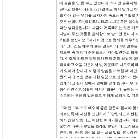
데 결혼을 안 할 수도 있습니다. 하지만 결혼자
된다고 했습니다.(레11장) 결혼도 하지 말라고 
법 아래 있는 우리를 십자가의 죽으심과 부활로 
것은 선합니다.(창1:10,12,18,21,25,31) 
악한 생각들입니다. 사람이 거룩해지는 것은 깨끗
나님이 주신 것들을 감사함으로 받으면 됩니다. 
6절을 보십시오. “네가 이것으로 형제를 깨우치
라.” 그리스도 예수의 좋은 일꾼이 되려면 말씀
치도록 즉 형제가 죄인으로서 자아발견하고 회개
다. 이렇게 하려면 형제의 내면의 죄와 싸워야 합니
극복하고 어둠 가운데서 빛 가운데로 나오도록 때
어 있어야 합니다. 이렇게 말씀을 가르칠 때 어
원 역사에 쓰임 받는 귀한 일꾼으로 성장하게 됩니
입게 되고 실제 삶에서 열매를 맺게 됩니다. 우
형식적인 신앙생활에 빠지기 쉽습니다. 올해는 
수호하는 복음의 일꾼으로 귀하게 쓰임 받길 기
그러면 그리스도 예수의 좋은 일꾼이 힘써야 할 
이르도록 네 자신을 연단하라.” ‘망령되고 허탄한
하지 않은 망령되고 허탄한 이야기들입니다. 이런
오히려 다툼과 분열을 초래할 뿐입니다. 그러므로
인격, 하나님의 형상을 닮는 삶을 말합니다. 경