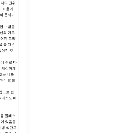
목자의 권위
. 바울이
들의 문제가
 안수 받을
자신과 가르
 어떤 모양
 볼 때 신
깊어진 것
에 주로 다
주 세심하게
있는 티를
하게 할 뿐
람으로 변
그리스도 예
 등 콜레스
익이 있음을
지방 식단으