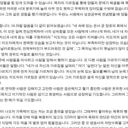
 양들을 힘 있게 도와줄 수 있습니다. 목자의 가르침을 통해 양들의 문제가 해결될 때 
못하면 어려운 시대 분위기에 눌려 아무 것도 못하고 무력하게 앉아있을 수밖에 없습니다
서 그와 같은 경험을 했기 때문입니다. 두란노 서원에서 성경공부에 전념했을 때 양
다. 14-16절 말씀을 다 같이 읽어보겠습니다. “네 속에 있는 은사 곧 장로의 회에서
, 이 모든 일에 전심전력하여 너의 성숙함을 모든 사람에게 나타나게 하라, 네가 네 
자신과 네게 듣는 자를 구원하리라.” 지도자는 모든 사람이 지켜봅니다. 지도자의 삶은
 지도자에게서 완벽한 모습을 보고자 하는 것이 아닙니다. 부족하지만 성장하는 모습을
 날카로웠는데, 언제부터인가 부드러워진 것 같애’, ‘그 목자님 메시지 옛날보다 많이 
면 영적 권위도 저절로 올라가는 것입니다.
에 사람들을 의식하고 사람들 앞에서 행하기 쉽습니다. 또 다른 사람을 가르치기 때문
바울은 말합니다. “네가 네 자신과 가르침을 살펴라.” 여기 ‘살핀다’는 말은 자신을 아
가르치기 전에 먼저 자신을 가르쳐야 합니다. 자신의 눈에 있는 들보를 빼야 남의 눈에 
을 살피는 지도자의 가르침은 권위가 있습니다. 그의 가르침은 결국 자신을 영적으로 성숙
.
므로 연약한 사람은 강해지고 교만한 사람은 겸손해지고 혈기 충만한 사람은 온유한 사
로워지고 이기적인 사람은 섬기고 희생하는 사람으로 성장하길 기도합니다. 그리하여 
 한 해가 되길 기도합니다.
8이 나오자 가족력이 있는 저는 조금 충격을 받았습니다. 그때부터 좋아하는 육류와 빵
니다. 수개월 만에 약을 복용하지 않고도 123까지 떨어져 육체의 연단은 약간의 유
 식당에 가도 먹을 게 별로 없어 힘들었습니다. 그러던 중 모 방송사의 저탄수화물 고