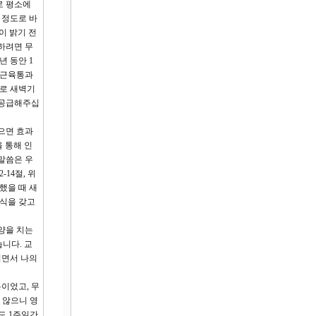
로 평소에
 정도로 바
이 밝기 전
하려면 무
 동안 1
 근육통과
지로 새벽기
 공급해주십
으면 효과
 통해 인
말씀은 우
14절, 위
종했을 때 새
의식을 갖고
 양을 치는
습니다. 교
치면서 나의
분이었고, 무
 않으니 영
도 1주일간