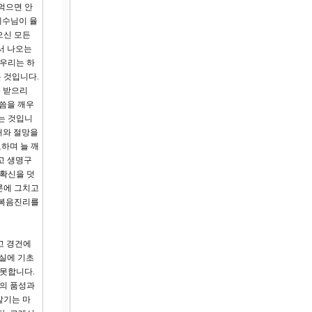
먹으면 안
예수님이 율
으신 모든
에서 나오는
 우리는 하
 것입니다.
을 받으리
말씀을 깨우
는 것입니
상처와 절망을
하며 늘 깨
고 생명구
 확신을 덧
론에 그치고
 복음진리를
고 경건에
사실에 기초
 못합니다.
님의 품성과
맡기는 마