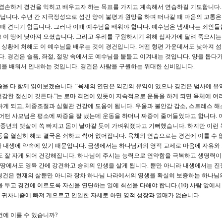
 겸손하게 경건을 익히고 배우고자 하는 목표를 가지고 계속해서 연습하길 기도합니다.
아닙니다. 수년 간 지극정성으로 섬긴 양이 불평과 원망을 하며 떠나갈 때 마음의 고통은
할 때 견디기 힘듭니다. 그러나 이때 예수님을 배워야 합니다. 예수님은 냄새나는 죄인들
 이 땅에 낮아져 오셨습니다. 그리고 우리를 구원하시기 위해 십자가에 달려 죽으시는
상황에 처해도 이 예수님을 배우는 것이 경건입니다. 어떤 형편 가운데서도 낮아져 
 경건은 슬픔, 좌절, 절망 속에서도 예수님을 붙들고 이겨내는 것입니다. 양을 돕다가
님을 배워서 인내하는 것입니다. 경건은 사람을 구원하는 위대한 신비입니다.
씀을 다 함께 읽어보겠습니다. “육체의 연단은 약간의 유익이 있으나 경건은 범사에 유
건강한 정신이 깃든다.”는 로마 격언이 있듯이 지속적으로 운동을 하게 되면 육체에 여
게 되고, 체중조절과 심혈관 건강에 도움이 됩니다. 우울과 불안감 감소, 스트레스 해
 어떤 사모님은 평소에 짜증을 잘 냈는데 운동을 하더니 짜증이 줄어들었다고 합니다. 
여 중년의 뱃살이 쏙 빠지고 몸이 날아갈 듯이 가벼워졌다고 기뻐했습니다. 하지만 이런
동을 열심히 해도 결국은 쇠하고 썩어 없어집니다. 육체의 연습으로는 경건에 이를 수 
 내생에 약속에 있기 때문입니다. 금생에서는 하나님과의 영적 교제로 마음에 자유와
도 잘 자게 되어 건강해집니다. 하나님이 주시는 능력으로 연약함을 극복하고 생명력이
이 땅에서도 영육 간에 강건하고 승리의 인생을 살게 됩니다. 뿐만 아니라 내생에서는 진
0) 경건은 현재의 삶뿐만 아니라 장차 하나님 나라에서의 영생을 확실히 보증하는 하나님
 두고 경건에 이르도록 자신을 연단하는 일에 최선을 다해야 합니다.(10) 사람 앞에서
 귀차니즘에 빠져 게으르고 안일한 자세로 하면 영적 성장과 열매가 없습니다.
에 이를 수 있습니까?