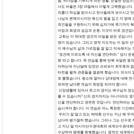
음, 하나님을 기쁘시게 하는 생활, 순결한 양심으
사도 바울은 3장 16절에서 이렇게 고백했습니다.
의롭다 하심을 받으시고 천사들에게 보이시고 만
나님의 본체이시지만 육신의 몸을 입고 이 땅에 
죄인들을 구원하시기 위해 십자가에 죽기까지 복
아짐과 희생과 섬김과 순종, 이것이 바로 경건입니
교회는 이 위대한 경건의 비밀을 받은 곳입니다.
명이 있습니다. 그리고 영적 지도자는 이 일의 선
이 예수님의 삶과 가르침을 잘 알고 익숙해지는 
“경건에 이르도록 네 자신을 연단하라.” 당시 운
화’라고 합니다. 즉 연습을 통해 반복 숙달된 
아하는데 지난달에 있었던 슈퍼보이 최두호와 컵
타전을 펼쳐 관중들을 열광케 했습니다. 의식이 없
로 뽑혔습니다. 평소에 얼마나 상대방에 대해 연
르려면 남다른 연습이 뒷받침 되어야 합니다.
신앙생활에 있어서 최고의 경지는 예수님의 장성
를 수 있습니까? 신의 경지까지는 아니더라도 영
신을 연단하라고 권면한 것입니다. 연단하라는 
습시켜야 합니다. 이 연습은 어느 특정한 기간에
우리가 잘 알고 있는 박태환 선수는 지난 해 우
났다며 평가절하 했습니다. 그러나 그는 선수로 
고 지난 달 아시아선수권대회와 세계선수권대회에서
수상하여 명예를 회복했습니다. 영적인 세계에서도