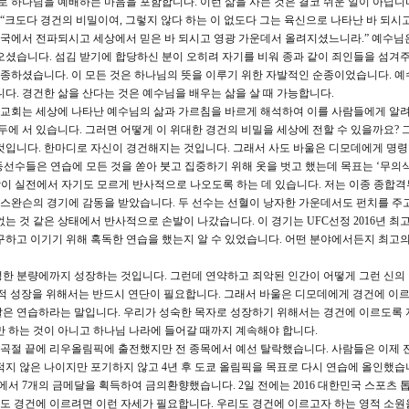
로 하나님을 예배하는 마음을 포함합니다. 이런 삶을 사는 것은 결코 쉬운 일이 아닙니
 “크도다 경건의 비밀이여, 그렇지 않다 하는 이 없도다 그는 육신으로 나타난 바 되시
국에서 전파되시고 세상에서 믿은 바 되시고 영광 가운데서 올려지셨느니라.” 예수님은
오셨습니다. 섬김 받기에 합당하신 분이 오히려 자기를 비워 종과 같이 죄인들을 섬겨
종하셨습니다. 이 모든 것은 하나님의 뜻을 이루기 위한 자발적인 순종이었습니다. 예
다. 경건한 삶을 산다는 것은 예수님을 배우는 삶을 살 때 가능합니다.
 교회는 세상에 나타난 예수님의 삶과 가르침을 바르게 해석하여 이를 사람들에게 알려
두에 서 있습니다. 그러면 어떻게 이 위대한 경건의 비밀을 세상에 전할 수 있을까요? 
것입니다. 한마디로 자신이 경건해지는 것입니다. 그래서 사도 바울은 디모데에게 명령
동선수들은 연습에 모든 것을 쏟아 붓고 집중하기 위해 옷을 벗고 했는데 목표는 ‘무의
동작이 실전에서 자기도 모르게 반사적으로 나오도록 하는 데 있습니다. 저는 이종 종합
스완슨의 경기에 감동을 받았습니다. 두 선수는 선혈이 낭자한 가운데서도 펀치를 주
는 것 같은 상태에서 반사적으로 손발이 나갔습니다. 이 경기는 UFC선정 2016년 최
구하고 이기기 위해 혹독한 연습을 했는지 알 수 있었습니다. 어떤 분야에서든지 최고의
한 분량에까지 성장하는 것입니다. 그런데 연약하고 죄악된 인간이 어떻게 그런 신의
적 성장을 위해서는 반드시 연단이 필요합니다. 그래서 바울은 디모데에게 경건에 이르
말은 연습하라는 말입니다. 우리가 성숙한 목자로 성장하기 위해서는 경건에 이르도록 
만 하는 것이 아니고 하나님 나라에 들어갈 때까지 계속해야 합니다.
여곡절 끝에 리우올림픽에 출전했지만 전 종목에서 예선 탈락했습니다. 사람들은 이제 
적지 않은 나이지만 포기하지 않고 4년 후 도쿄 올림픽을 목표로 다시 연습에 올인했습
 7개의 금메달을 획득하여 금의환향했습니다. 2일 전에는 2016 대한민국 스포츠
 경건에 이르려면 이런 자세가 필요합니다. 우리도 경건에 이르고자 하는 영적 소원