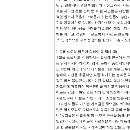
던 것 같습니다. 위안부 합의와 국정교과서, 사드 
르는 대국민 촛불 집회 등. 이런 사건들은 사람
적인 일보다 우울하고 어둡게 하는 일들이 많습니
귀를 기울이기도 합니다. 하지만 신자는 세상사에
지만 우리 하나님을 바라볼 때 희망이 생깁니다.
화를 버리고, 경건에 이르도록 네 자신을 연단하라
적․인격적으로 더욱 성장하는 한해가 되길 기도
1. 그리스도의 일꾼이 힘써야 할 일(1-10)
1절을 보십시오. 성령께서는 말세에 믿음에서 
는 당시 아시아의 정치․경제․문화의 중심지였지만
도여행 때 이곳에 와서 제자들을 따로 세우고 두란노
숭배와 미신을 추종하던 죄를 회개하는 놀라운 역
갖고 와서 불살랐습니다. 이런 성려의 역사가 있
가르침에 미혹되어 복음진리를 버리고 믿음에서 
이들은 양심이 화인 맞은 자와 같이 양심이 마비
자들입니다. 이들은 사탄 마귀의 조종을 받는 사
그러면 이들의 거짓된 가르침은 무엇입니까? 3a
단은 영지주의로 그리스도의 성육신과 몸의 부활
니다. 그들은 성결하게 되는 것은 금욕을 통해서
말입니다. 그런데 이들의 가르침은 하나님의 뜻에
로 한 결혼은 하나님 나라 확장에 쓰임 받는 고