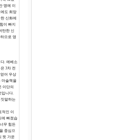
만 명에 이
해에도 희망
탄한 신화에
 힘이 빠지
허탄한 신
단하므로 영
다. 에베소
은 3차 전
 얻어 우상
는 마술책을
온 이단의
것입니다.
 거짓말하는
표적인 이
의에 빠졌습
 너무 힘든
명을 중심으
 뜻 가운