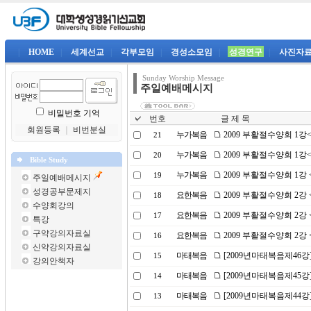
|
HOME
|
세계선교
|
각부모임
|
경성소모임
|
성경연구
|
사진자
Sunday Worship Message
주일예배메시지
비밀번호 기억
번호
글 제 목
회원등록
｜
비번분실
누가복음
2009 부활절수양회 1
21
누가복음
2009 부활절수양회 1
20
Bible Study
누가복음
2009 부활절수양회 1강
19
주일예배메시지
성경공부문제지
요한복음
2009 부활절수양회 2
18
수양회강의
요한복음
2009 부활절수양회 2
17
특강
구약강의자료실
요한복음
2009 부활절수양회 2
16
신약강의자료실
마태복음
[2009년마태복음제46강
15
강의안책자
마태복음
[2009년마태복음제45강
14
마태복음
[2009년마태복음제44강
13