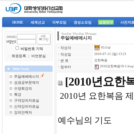
|
HOME
|
세계선교
|
각부모임
|
경성소모임
|
성경연구
|
사진자
Sunday Worship Message
주일예배메시지
리스닝
ㆍ
작성자
비밀번호 기억
ㆍ
작성일
2010-07-11 (일) 13:21
회원등록
｜
비번분실
ㆍ
분 류
요한복음
2010요한복음19-1.hwp
ㆍ
첨부#1
Bible Study
주일예배메시지
[2010년요
성경공부문제지
수양회강의
2010년 요한복음 제
특강
구약강의자료실
신약강의자료실
강의안책자
예수님의 기도