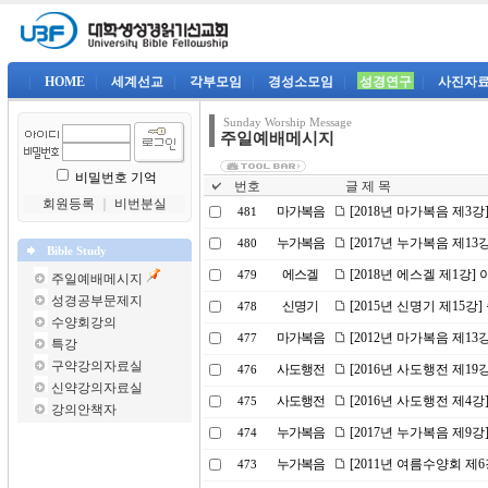
|
HOME
|
세계선교
|
각부모임
|
경성소모임
|
성경연구
|
사진자
Sunday Worship Message
주일예배메시지
비밀번호 기억
번호
글 제 목
회원등록
｜
비번분실
마가복음
[2018년 마가복음 제3
481
누가복음
[2017년 누가복음 제1
480
Bible Study
에스겔
[2018년 에스겔 제1강
479
주일예배메시지
성경공부문제지
신명기
[2015년 신명기 제15강
478
수양회강의
마가복음
[2012년 마가복음 제1
477
특강
구약강의자료실
사도행전
[2016년 사도행전 제1
476
신약강의자료실
사도행전
[2016년 사도행전 제4강
475
강의안책자
누가복음
[2017년 누가복음 제9
474
누가복음
[2011년 여름수양회 
473