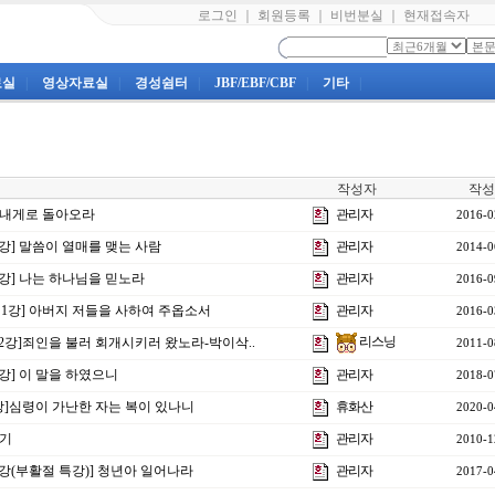
로그인
｜
회원등록
｜
비번분실
｜
현재접속자
료실
|
영상자료실
|
경성쉼터
|
JBF/EBF/CBF
|
기타
|
작성자
작성
] 내게로 돌아오라
관리자
2016-0
7강] 말씀이 열매를 맺는 사람
관리자
2014-0
5강] 나는 하나님을 믿노라
관리자
2016-0
 제1강] 아버지 저들을 사하여 주옵소서
관리자
2016-0
리스닝
제2강]죄인을 불러 회개시키러 왔노라-박이삭..
2011-0
4강] 이 말을 하였으니
관리자
2018-0
6강]심령이 가난한 자는 복이 있나니
휴화산
2020-0
아기
관리자
2010-1
1강(부활절 특강)] 청년아 일어나라
관리자
2017-0