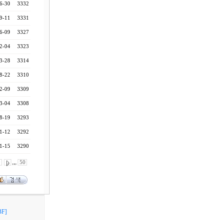
6-30
3332
9-11
3331
6-09
3327
2-04
3323
3-28
3314
8-22
3310
2-09
3309
3-04
3308
8-19
3293
1-12
3292
1-15
3290
0
,,,
50
F]