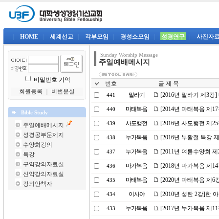
|
HOME
|
세계선교
|
각부모임
|
경성소모임
|
성경연구
|
사진자
Sunday Worship Message
주일예배메시지
비밀번호 기억
번호
글 제 목
회원등록
｜
비번분실
말라기
[2016년 말라기 제3강
441
마태복음
[2014년 마태복음 제1
440
Bible Study
사도행전
[2016년 사도행전 제2
439
주일예배메시지
성경공부문제지
누가복음
[2016년 부활절 특강
438
수양회강의
누가복음
[2011년 여름수양회 
437
특강
구약강의자료실
마가복음
[2018년 마가복음 제1
436
신약강의자료실
마태복음
[2020년 마태복음 제
435
강의안책자
이사야
[2010년 성탄 2강]한 
434
누가복음
[2017년 누가복음 제1
433