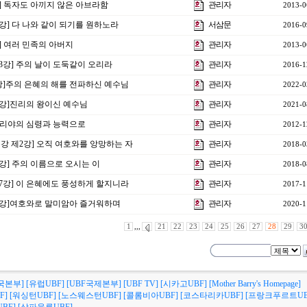
강] 독자도 아끼지 않은 아브라함
관리자
2013-0
4강] 다 나와 같이 되기를 원하노라
서삼문
2016-0
강] 여러 민족의 아버지
관리자
2013-0
제3강] 주의 날이 도둑같이 오리라
관리자
2016-1
3강]주의 은혜의 해를 전파하신 예수님
관리자
2022-0
23강]진리의 왕이신 예수님
관리자
2021-0
] 엘리야의 심령과 능력으로
관리자
2012-1
 특강 제2강] 오직 여호와를 앙망하는 자
관리자
2018-0
1강] 주의 이름으로 오시는 이
관리자
2018-0
제7강] 이 은혜에도 풍성하게 할지니라
관리자
2017-1
 특강]여호와로 말미암아 즐거워하며
관리자
2020-1
1
,,,
21
22
23
24
25
26
27
28
29
3
국본부]
[유럽UBF]
[UBF국제본부]
[UBF TV]
[시카고UBF]
[Mother Barry's Homepage]
F]
[워싱턴UBF]
[노스웨스턴UBF]
[콜롬비아UBF]
[코스타리카UBF]
[프랑크푸르트UB