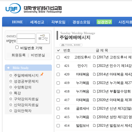
|
HOME
|
세계선교
|
각부모임
|
경성소모임
|
성경연구
|
사진자
Sunday Worship Message
주일예배메시지
비밀번호 기억
번호
글 제 목
회원등록
｜
비번분실
고린도후서
[2017년 고린도후서 
422
민수기
[2022년 민수기 제1
421
Bible Study
마태복음
[2014년 마태복음 제
420
주일예배메시지
성경공부문제지
누가복음
[2022년 누가복음 제
419
수양회강의
누가복음
[2015년 부활절수양회
418
특강
구약강의자료실
마태복음
[2020년 마태복음 제
417
신약강의자료실
골로새서
[2021년 신년 제3강
416
강의안책자
누가복음
[2016년 성탄 제1강]
415
빌립보서
[2021년 빌립보서 제
414