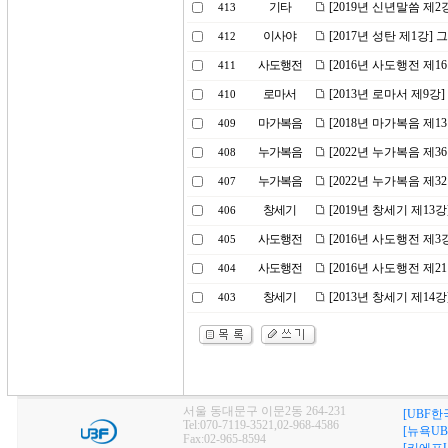
기타
[2019년 신년말씀 제
413
이사야
[2017년 성탄 제1강
412
사도행전
[2016년 사도행전 제
411
로마서
[2013년 로마서 제9
410
마가복음
[2018년 마가복음 제1
409
누가복음
[2022년 누가복음 제
408
누가복음
[2022년 누가복음 제
407
창세기
[2019년 창세기 제1
406
사도행전
[2016년 사도행전 제
405
사도행전
[2016년 사도행전 제
404
창세기
[2013년 창세기 제1
403
서울 동대문구 이문2동 264-231
[UBF한
Tel:070-7119-3521,02-968-4586
[뉴욕UB
Fax:02-965-8594