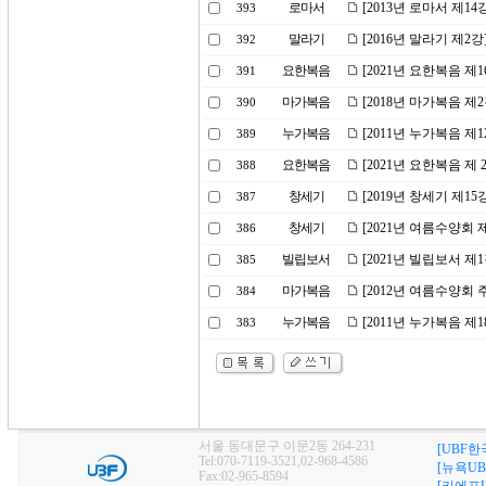
로마서
[2013년 로마서 제1
393
말라기
[2016년 말라기 제2
392
요한복음
[2021년 요한복음 
391
마가복음
[2018년 마가복음 제
390
누가복음
[2011년 누가복음 제
389
요한복음
[2021년 요한복음 제
388
창세기
[2019년 창세기 제
387
창세기
[2021년 여름수양회
386
빌립보서
[2021년 빌립보서 
385
마가복음
[2012년 여름수양회
384
누가복음
[2011년 누가복음 제
383
서울 동대문구 이문2동 264-231
[UBF한
Tel:070-7119-3521,02-968-4586
[뉴욕UB
Fax:02-965-8594