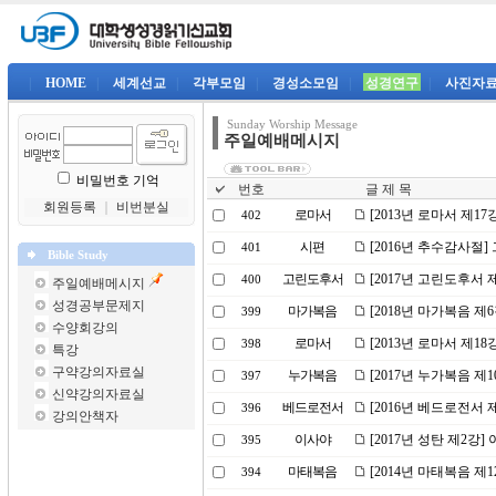
|
HOME
|
세계선교
|
각부모임
|
경성소모임
|
성경연구
|
사진자
Sunday Worship Message
주일예배메시지
비밀번호 기억
번호
글 제 목
회원등록
｜
비번분실
로마서
[2013년 로마서 제17
402
시편
[2016년 추수감사절
401
Bible Study
고린도후서
[2017년 고린도후서 
400
주일예배메시지
성경공부문제지
마가복음
[2018년 마가복음 제
399
수양회강의
로마서
[2013년 로마서 제1
398
특강
구약강의자료실
누가복음
[2017년 누가복음 제
397
신약강의자료실
베드로전서
[2016년 베드로전서
396
강의안책자
이사야
[2017년 성탄 제2강
395
마태복음
[2014년 마태복음 제
394