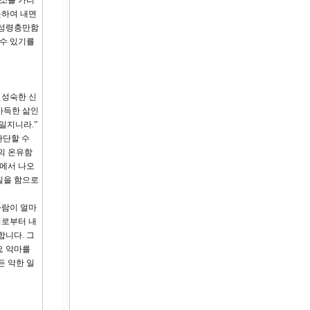
장소를 가리
못하여 내면
 성령충만함
 수 있기를
 성숙한 신
가득한 삶인
일지니라.”
판단할 수
의 온유함
명에서 나오
일을 함으로
사람이 얼마
위로부터 내
합니다. 그
요 악마를
든 악한 일