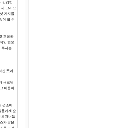
. 건강한
다. 그러므
다섯 가지를
많이 할 수
고 후회하
간적인 힘으
이 주시는
하신 뜻이
다 새로워
 그 마음이
때 평소에
양들에게 순
 네 자녀들
레스가 많을