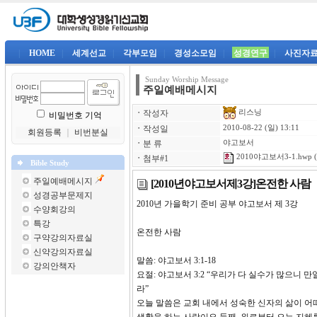
|
HOME
|
세계선교
|
각부모임
|
경성소모임
|
성경연구
|
사진자
Sunday Worship Message
주일예배메시지
리스닝
ㆍ
작성자
비밀번호 기억
ㆍ
작성일
2010-08-22 (일) 13:11
회원등록
｜
비번분실
ㆍ
분 류
야고보서
2010야고보서3-1.hwp
(
ㆍ
첨부#1
Bible Study
주일예배메시지
[2010년야고보서제3강]온전한 사람
성경공부문제지
2010년 가을학기 준비 공부 야고
수양회강의
특강
온전한 사람
구약강의자료실
신약강의자료실
말씀: 야고보서 3:1-18
강의안책자
요절: 야고보서 3:2 “우리가 다 실수가
라”
오늘 말씀은 교회 내에서 성숙한 신자의 삶이 어