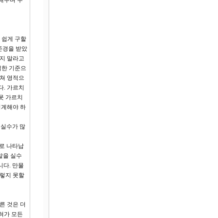
배우며 우
 쉽게 구할
존경을 받았
되지 말라고
격한 기준으
르쳐 영적으
다. 가르치
 못 가르치
경계해야 하
 실수가 많
수로 나타납
 말을 실수
니다. 만물
그렇지 못할
다른 것은 더
혀가 모든