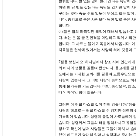
발휘합니다. 발 없는 말이 천리 간다는 속담이 
하면 천 냥 빚도 갚는다는 속담도 있지만 말이 
구리는 맞아 죽을 수도 있듯이 무심코 뱉은 말이 
니다. 총검으로 죽은 사람보다 독한 말로 죽은 
합니다.
6-8절은 말의 파괴적인 해악에 대해서 말씀하고 
다. 혀는 온 몸 곧 전인격을 더럽히고 작게 시
합니다. 그 사르는 불이 지옥불에서 나옵니다. 이
지옥불은 현세에 있어서는 사람의 혀에 깃들여 그
7절을 보십시오. 하나님께서 창조 시에 인간에게
와 바다의 생물을 길들여 왔습니다. 돌고래를 길
도에서는 거대한 코끼리를 길들여 교통수단으로 
사람이 없습니다. 그 어떤 사람의 능력으로도 혀
통제 불가능한 기관입니다. 비방, 중상모략, 참소, 
때 악마적인 힘이 있습니다.
그러면 이 혀를 다스릴 길이 전혀 없습니까? 혀를
사람의 힘으로는 혀를 다스릴 수 없지만 성령의 
기록되어 있습니다. 성령이 불같이 사도들에게 
습니다. 성령께서 그들의 혀를 장악하시고 유월절
창하고 확신에 넘쳐 사람들은 그들이 마치 새 술
했던 베드로가 담대히 일어나 성령께서 주시는 구