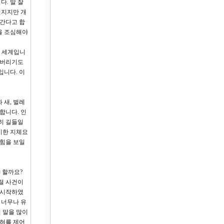
. 말 잘
던지지만 개
 간다고 합
을 조심해야
의 세계입니
워버리기도
입니다. 이
 새, 벌레
합니다. 인
히 길들일
비한 지체요
 힘을 보일
 할까요?
절 사건이
 시작하였
 너무나 유
 말을 많이
 혀를 제어