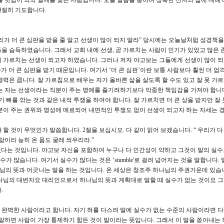
를 덧입어 의의 열매를 맺는 사람입니다. 오늘 말씀을 통하여 성숙한 신자의 삶에 대해 
간절히 기도합니다.
우리가 더 큰 심판을 받을 줄 알고 선생이 많이 되지 말라” 당시에는 오늘날처럼 성경책을
을 습득하였습니다. 그래서 교회 내에 선생, 곧 가르치는 사람이 인기가 있었고 많은 
 가르치는 선생이 되고자 하였습니다. 그러나 저자 야고보는 그들에게 선생이 많이 
자가 더 큰 심판을 받기 때문입니다. 여기서 ‘더 큰 심판’이란 보통 사람보다 훨씬 더 엄
력은 큽니다. 잘 가르침으로 배우는 자가 올바른 삶을 살도록 할 수도 있고 잘 못 가
는 자는 선생이라는 직분이 주는 명예를 즐기려하기보다 막중한 책임감을 가져야 합니
기 뼈를 깎는 것과 같은 내적 투쟁을 하여야 합니다. 잘 가르치면 더 큰 상을 받지만 잘
분이 주는 권위와 명성에 매료되어 내면적인 투쟁도 없이 선생이 되고자 하는 자세는 
할 것이 무엇인가 말씀합니다. 2절을 보십시오. 다 같이 읽어 보겠습니다. “ 우리가 다
람이라 능히 온 몸도 굴레 씌우리라.”
 없다는 것입니다. 야고보 자신을 포함하여 누구나 다 인간성이 약하고 그것이 말의 실
수가 많습니다. 여기서 실수가 많다는 것은 ‘stumble'로 걸려 넘어지는 것을 말합니다.
나님의 뜻과 어긋나는 말을 하는 것입니다. 온 세상은 창조주 하나님의 주권가운데 있습
나님의 대변자요 대리인으로서 하나님의 뜻과 계획대로 말할 때 실수가 없는 것이요 
.
t man' 완벽한 사람이라고 합니다. 자기 혀를 다스려 말에 실수가 없는 수준의 사람이라면 
 말하면 사람이 가장 통제하기 힘든 것이 말이라는 뜻입니다. 그래서 이 말을 쏟아내는 