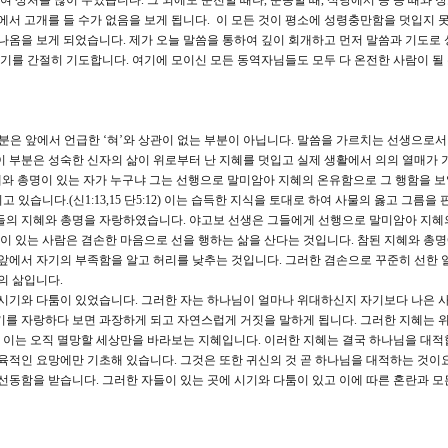
상처를 많이 주었습니다. 그 외에도 운전할 때나, 운동할 때, 식당에서 등 등 때와 
앞에서 고개를 들 수가 없음을 보게 됩니다. 이 모든 것이 평소에 성령충만함을 덧입지 
 나옴을 보게 되었습니다. 제가 오늘 말씀을 통하여 깊이 회개하고 먼저 말씀과 기도로
있기를 간절히 기도합니다. 여기에 모이신 모든 동역자님들도 모두 다 온전한 사람이 될
 부분은 앞에서 언급한 ‘혀’와 상관이 없는 부분이 아닙니다. 말씀을 가르치는 선생으로서
이 부분은 성숙한 신자의 삶이 위로부터 난 지혜를 덧입고 실제 생활에서 의의 열매가 
지혜와 총명이 있는 자가 누구냐 그는 선행으로 말미암아 지혜의 온유함으로 그 행함을 보
있습니다.(신1:13,15 단5:12) 이는 습득한 지식을 토대로 하여 사물의 옳고 그름을 
기들의 지혜와 총명을 자랑하였습니다. 야고보 선생은 그들에게 선행으로 말미암아 지혜
명이 있는 사람은 겸손한 마음으로 선을 행하는 삶을 산다는 것입니다. 참된 지혜와 총
 앞에서 자기의 부족함을 알고 허리를 낮추는 것입니다. 그러한 겸손으로 꾸준히 선한 
의 삶입니다.
 시기와 다툼이 있었습니다. 그러한 자는 하나님이 얼마나 위대하신지 자기보다 나은 
기를 자랑하다 보면 과장하게 되고 자연스럽게 거짓을 말하게 됩니다. 그러한 지혜는 
. 이는 오직 멸망할 세상만을 바라보는 지혜입니다. 이러한 지혜는 결국 하나님을 대적
 육적인 요망에만 기초해 있습니다. 그것은 또한 귀신의 것 곧 하나님을 대적하는 것이
선동함을 받습니다. 그러한 자들이 있는 곳에 시기와 다툼이 있고 이에 따른 혼란과 모