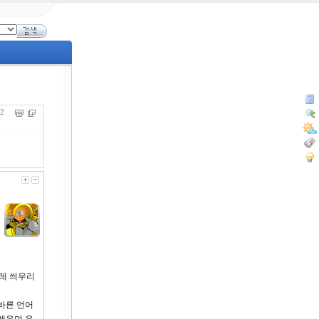
412
레 씌우리
바른 언어