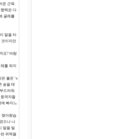
러운 근육
영향력은 다
에 굴레를
이 말을 타
은 것이지만
까요? 바람
전체를 좌지
은 불은 ‘a
큰 숲을 태
 부드러워
로 동역자들
재앙에 빠지느
을 찾아왔습
하였으나 나
디 말을 빌
다란 위력을