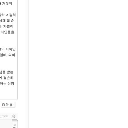
과 거짓이
랑하고 평화
님께 잘 순
. 차별이
. 죄인들을
고의 지혜입
열매, 의의
심을 받는
에 겸손히
리하는 신앙
3500