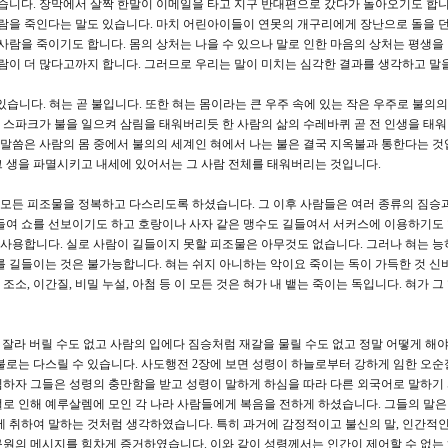
있습니다. 장막에서 살짝 한말이 이메일을 타고 지구 반대편으로 갔다가 돌아오기도 합니다
사람을 죽인다는 말도 있습니다. 마치 어린아이들이 연못의 개구리에게 장난으로 돌을 
사람을 죽이기도 합니다. 몸의 상처는 나을 수 있으나 말로 인한 마음의 상처는 평생을
사람이 더 많다고까지 합니다. 그러므로 우리는 말이 미치는 심각한 결과를 생각하고 말
있습니다. 혀는 곧 불입니다. 또한 혀는 몸이라는 큰 우주 속에 있는 작은 우주로 불의
작한 스파크가 불을 일으켜 삼림을 태워버리듯 한 사람의 삶의 수레바퀴 곧 전 인생을 태
 말씀은 사람의 몸 중에서 불의의 세계인 혀에서 나는 불은 결국 지옥불과 통한다는 것
 생을 파멸시키고 내세에 있어서는 그 사람 전체를 태워버리는 것입니다.
 모든 피조물을 정복하고 다스리도록 하셨습니다. 그 이후 사람들은 여러 종류의 짐승과
들여 쇼를 선보이기도 하고 호랑이나 사자 같은 맹수도 길들여서 서커스에 이용하기도 
사용합니다. 실로 사람이 길들이지 못할 피조물은 아무것도 없습니다. 그러나 혀는 능
를 길들이는 것은 불가능합니다. 혀는 쉬지 아니하는 악이요 죽이는 독이 가득한 것 신
조소, 이간질, 비밀 누설, 아첨 등 이 모든 것은 혀가 내 뱉는 죽이는 독입니다. 혀가 그
 잘라 버릴 수도 없고 사람의 입에다 짐승처럼 재갈을 물릴 수도 없고 정말 어떻게 해야
불로는 다스릴 수 있습니다. 사도행전 2장에 보면 성령이 하늘로부터 강하게 임한 오순
임하자 그들은 성령의 충만함을 받고 성령이 말하게 하심을 따라 다른 외국어로 말하기
로 인해 예루살렘에 모인 각 나라 사람들에게 복음을 전하게 하셨습니다. 그들의 말은
에 취하여 말하는 것처럼 생각하였습니다. 특히 과거에 감정적이고 불신의 말, 인간적인
원의 메시지를 힘차게 증거하였습니다. 이와 같이 성령께서는 인간이 제어할 수 없는