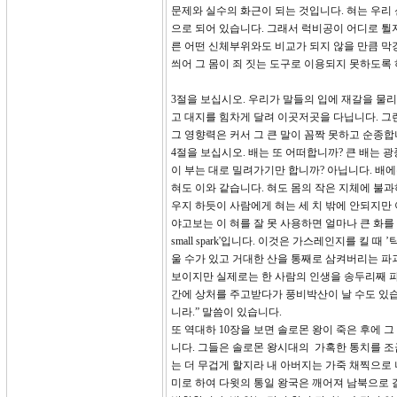
문제와 실수의 화근이 되는 것입니다. 혀는 우리
으로 되어 있습니다. 그래서 럭비공이 어디로 튈지
른 어떤 신체부위와도 비교가 되지 않을 만큼 막
씌어 그 몸이 죄 짓는 도구로 이용되지 못하도록
3절을 보십시오. 우리가 말들의 입에 재갈을 물
고 대지를 힘차게 달려 이곳저곳을 다닙니다. 그런
그 영향력은 커서 그 큰 말이 꼼짝 못하고 순종합
4절을 보십시오. 배는 또 어떠합니까? 큰 배는 
이 부는 대로 밀려가기만 합니까? 아닙니다. 배
혀도 이와 같습니다. 혀도 몸의 작은 지체에 불과
우지 하듯이 사람에게 혀는 세 치 밖에 안되지만
야고보는 이 혀를 잘 못 사용하면 얼마나 큰 화를 
small spark'입니다. 이것은 가스레인지를 킬
울 수가 있고 거대한 산을 통째로 삼켜버리는 파
보이지만 실제로는 한 사람의 인생을 송두리째 파
간에 상처를 주고받다가 풍비박산이 날 수도 있습니
니라.” 말씀이 있습니다.
또 역대하 10장을 보면 솔로몬 왕이 죽은 후에
니다. 그들은 솔로몬 왕시대의 가혹한 통치를 조
는 더 무겁게 할지라 내 아버지는 가죽 채찍으로 너
미로 하여 다윗의 통일 왕국은 깨어져 남북으로 