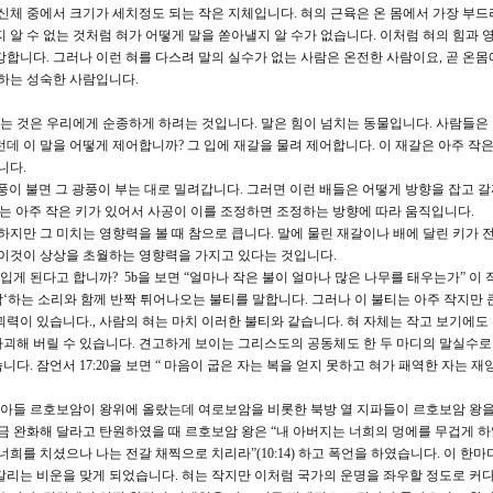
 신체 중에서 크기가 세치정도 되는 작은 지체입니다. 혀의 근육은 온 몸에서 가장 부드
 알 수 없는 것처럼 혀가 어떻게 말을 쏟아낼지 알 수가 없습니다. 이처럼 혀의 힘과 
강합니다. 그러나 이런 혀를 다스려 말의 실수가 없는 사람은 온전한 사람이요, 곧 온몸
 하는 성숙한 사람입니다.
리는 것은 우리에게 순종하게 하려는 것입니다. 말은 힘이 넘치는 동물입니다. 사람들은 
데 이 말을 어떻게 제어합니까? 그 입에 재갈을 물려 제어합니다. 이 재갈은 아주 작
니다.
광풍이 불면 그 광풍이 부는 대로 밀려갑니다. 그러면 이런 배들은 어떻게 방향을 잡고 갈
에는 아주 작은 키가 있어서 사공이 이를 조정하면 조정하는 방향에 따라 움직입니다.
하지만 그 미치는 영향력을 볼 때 참으로 큽니다. 말에 물린 재갈이나 배에 달린 키가 
 이것이 상상을 초월하는 영향력을 가지고 있다는 것입니다.
입게 된다고 합니까? 5b을 보면 “얼마나 작은 불이 얼마나 많은 나무를 태우는가” 이 작
 때 ’탁‘하는 소리와 함께 반짝 튀어나오는 불티를 말합니다. 그러나 이 불티는 아주 작지만 
괴력이 있습니다., 사람의 혀는 마치 이러한 불티와 같습니다. 혀 자체는 작고 보기에도
괴해 버릴 수 있습니다. 견고하게 보이는 그리스도의 공동체도 한 두 마디의 말실수
다. 잠언서 17:20을 보면 “ 마음이 굽은 자는 복을 얻지 못하고 혀가 패역한 자는 
 그 아들 르호보암이 왕위에 올랐는데 여로보암을 비롯한 북방 열 지파들이 르호보암 왕
금 완화해 달라고 탄원하였을 때 르호보암 왕은 “내 아버지는 너희의 멍에를 무겁게 
희를 치셨으나 나는 전갈 채찍으로 치리라”(10:14) 하고 폭언을 하였습니다. 이 한마
갈리는 비운을 맞게 되었습니다. 혀는 작지만 이처럼 국가의 운명을 좌우할 정도로 커