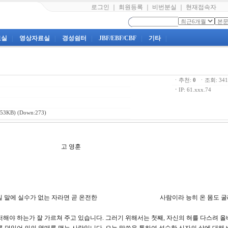
로그인
｜
회원등록
｜
비번분실
｜
현재접속자
료실
|
영상자료실
|
경성쉼터
|
JBF/EBF/CBF
|
기타
|
ㆍ추천:
0
ㆍ조회: 3
ㆍ
IP: 61.xxx.74
53KB) (Down:273)
보서 제 3강 고 영훈
 많으니 만일 말에 실수가 없는 자라면 곧 온전한 사람이라 능히 온 몸도 굴
떠해야 하는가 잘 가르쳐 주고 있습니다. 그러기 위해서는 첫째, 자신의 혀를 다스려 올