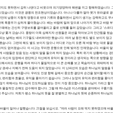
알지도 못하면서 감히 나댄다고 비웃으며 의기양양하여 해변을 끼고 항해하였습니다. 
니었습니다. 이것은 광풍의 전조현상이었습니다. 아니나 다를까 얼마 못가 유라굴로 
말인데 남풍이 지형적 영향으로 반대 기류와 충돌하면서 갑자기 생기는 강력하고도 무
께 폭풍우가 심하게 몰아쳤습니다. 배는 바람에 밀려 앞으로 나아가지 못하고 바람 부
 때에는 간신히 구명보트를 끌어올리고 줄로 선체를 둘러 감았습니다. 그리고 ‘스르디
그냥 쫓겨 갔습니다. 풍랑이 더욱 심해지자 선원들은 파선을 막아보고자 안간힘을 썼습
되는 날에는 배의 기구들도 내버려야만 했습니다. 여러 날 동안 해도 별도 보이지 않고
했습니다. 그런데 해도 별도 보이지 않으니 어디로 가는지 모른 채 바람 부는 대로 물
저도 없어졌습니다. 이 사고는 무리한 운행으로 인해 빚어진 인재였습니다. 바울의 
대게 사람들은 믿음 있는 사람의 말을 들으려 하지 않습니다. 특히 위기의 상황에서는 경
다 자신의 입장에서 판단하고 자신에게 유익이 될 것이라고 생각되는 쪽으로 방향을 잡
리해서라도 운행을 하려 하다가 물질적으로 더 큰 손해를 보고 목숨까지도 위태하게 
상 권세나 지혜가 전혀 도움이 되지 않았습니다. 이 난파선의 모습은 하나님의 말씀을 
의 모습을 보여줍니다. 우리도 인생 항해 길에서 중요한 결단의 순간을 맞이할 때가 있
, 편리함과 효율성, 유익을 좇아가기 쉽습니다. 그러나 눈앞의 유익과 편리함을 좇다가
 않기 위해서는 하나님의 인도하심을 받는 것이 가장 중요합니다. 하나님이 가라고 할 
과 물질적인 손해도 감수해야 합니다. 그럴 때 하나님은 이스라엘을 광야에서 구름기
 주십니다. 저희가 평소 하나님의 뜻을 잘 분별하고 하나님의 뜻에 순종하여 하나님
바울이 일어나 말했습니다. 21절을 보십시오. “여러 사람이 오래 먹지 못하였으매 바