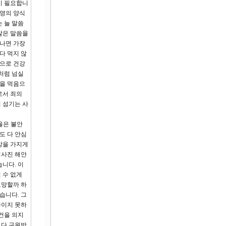
이 필요합니
 영의 양식
 늘 말씀
많은 말씀을
만나면 가장
다 먹지 않
적으로 건강
처럼 넘실
씀을 먹음으
로서 죄의
 섬기는 사
울은 불안
도 다 안심
망을 가지게
경사진 해안
니다. 이
 수 없게
도망할까 하
습니다. 그
죽이지 못하
건을 의지
 다 구원받