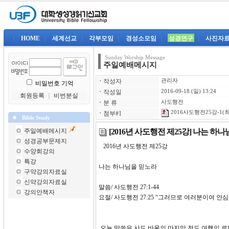
|
HOME
|
세계선교
|
각부모임
|
경성소모임
|
성경연구
|
사진자
Sunday Worship Message
주일예배메시지
ㆍ
작성자
관리자
비밀번호 기억
ㆍ
작성일
2016-09-18 (일) 13:24
회원등록
｜
비번분실
ㆍ
분 류
사도행전
2016사도행전25강-1(최
ㆍ
첨부#1
Bible Study
[2016년 사도행전 제25강] 나는 하
주일예배메시지
성경공부문제지
2016년 사도행전 제25
수양회강의
특강
나는 하나님을 믿노라
구약강의자료실
신약강의자료실
말씀/ 사도행전 27:1-44
강의안책자
요절/ 사도행전 27:25 “그러므로 여러분이여 
오늘 말씀은 사도 바울의 마지막 전도 여행인 로