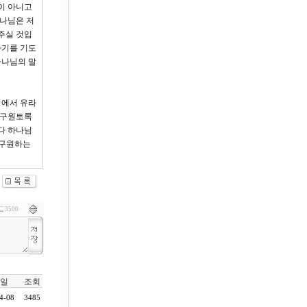
이 아니고
하나님은 저
주실 것입
하기를 기도
하나님의 말
정에서 유라
 구원토록
다 하나님
 구원하는
3500
일
조회
4-08
3485