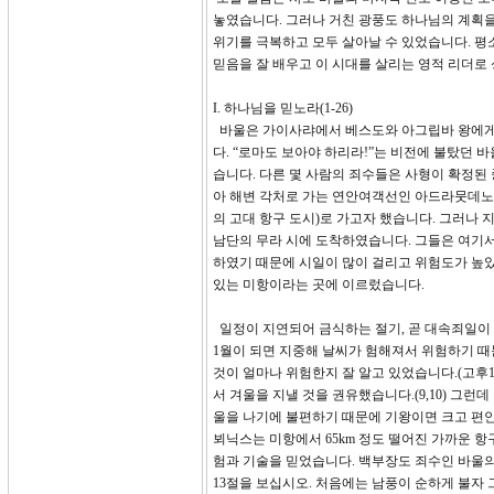
놓였습니다. 그러나 거친 광풍도 하나님의 계획을
위기를 극복하고 모두 살아날 수 있었습니다. 평
믿음을 잘 배우고 이 시대를 살리는 영적 리더로
I. 하나님을 믿노라(1-26)
바울은 가이사랴에서 베스도와 아그립바 왕에게
다. “로마도 보아야 하리라!”는 비전에 불탔던 
습니다. 다른 몇 사람의 죄수들은 사형이 확정
아 해변 각처로 가는 연안여객선인 아드라뭇데노 
의 고대 항구 도시)로 가고자 했습니다. 그러나
남단의 무라 시에 도착하였습니다. 그들은 여기
하였기 때문에 시일이 많이 걸리고 위험도가 높았
있는 미항이라는 곳에 이르렀습니다.
일정이 지연되어 금식하는 절기, 곧 대속죄일이 지
1월이 되면 지중해 날씨가 험해져서 위험하기 때
것이 얼마나 위험한지 잘 알고 있었습니다.(고후1
서 겨울을 지낼 것을 권유했습니다.(9,10) 그
울을 나기에 불편하기 때문에 기왕이면 크고 편안
뵈닉스는 미항에서 65km 정도 떨어진 가까운 
험과 기술을 믿었습니다. 백부장도 죄수인 바울의
13절을 보십시오. 처음에는 남풍이 순하게 불자 