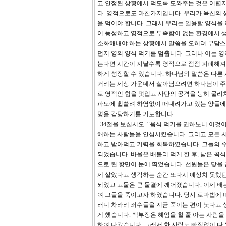
고 안정된 상황에서 먹도록 도와주는 것은 어렵지
다. 영적으로도 마찬가지입니다. 우리가 육신의 
을 먹어야 합니다. 그래서 우리는 일용할 양식을
이 풍성하고 영적으로 부족함이 없는 환경에서 생
소화해내야 하는 상황에서 말씀을 오히려 부담스러
먼저 영의 양식 먹기를 멈춥니다. 그러나 이는 
는다면 시간이 지날수록 영적으로 점점 피폐해져서
하게 성장할 수 있습니다. 하나님의 말씀은 다른
거리는 세상 가운데서 살아남으려면 하나님이 주신
로 영적인 힘을 덧입고 사탄의 공격을 능히 물리
파도에 휩쓸려 하염없이 떠내려가고 있는 양들에
명을 감당하기를 기도합니다.
34절을 보십시오. “음식 먹기를 권하노니 이것
해하는 사람들을 안심시켰습니다. 그리고 모든 사
하고 받아먹고 기력을 회복하였습니다. 그들의 수
되었습니다. 바울은 배불리 먹게 한 후, 남은 곡
으로 된 항만이 눈에 띄었습니다. 선원들은 닻을
제 살았다고 생각하는 순간 또다시 예상치 못했던
되었고 고물은 큰 물결에 깨어졌습니다. 이제 배
여 그들을 죽이고자 하였습니다. 당시 로마법에 
러니 차라리 죄수들을 지금 죽이는 편이 낫다고 
게 했습니다. 백부장은 헤엄을 칠 줄 아는 사람
하여 나갔습니다. 그래서 한 사람도 빠짐없이 다