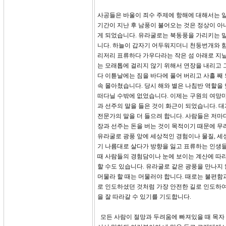
사공들은 바울이 죄수 주제에 항해에 대해서는 
기간이 지난 후 남풍이 불어오는 것은 정상이 아
게 되었습니다. 유라굴로는 북동풍을 가리키는 
니다. 하늘이 갑자기 어두워지더니 천둥번개와 함
리저리 표류하다 가우다라는 작은 섬 아래로 지날
는 모래톱에 걸리지 않기 위해서 연장을 내리고 
다 이튿날에는 짐을 바다에 풀어 버리고 사흘 째 
속 몰아쳤습니다. 당시 해와 별은 나침반 역할을 
떠다닐 수밖에 없었습니다. 이제는 구원의 여망마
과 선주의 말을 들은 것이 화근이 되었습니다. 
전문가의 말을 더 들으려 합니다. 사람들은 저마
장과 선주는 돈을 버는 것이 목적이기 때문에 무
유라굴로 광풍 앞에 세상적인 경험이나 물질, 세
기 나름대로 살다가 방향을 잃고 표류하는 인생들
때 사람들의 경험담이나 눈에 보이는 계산에 따라
할 수도 있습니다. 유라굴로 같은 광풍을 만나지
머물라 할 때는 머물러야 합니다. 때로는 불편함
로 인도하셨던 것처럼 가장 안전한 길로 인도하여
을 잘 따라갈 수 있기를 기도합니다.
모든 사람이 절망과 두려움에 빠져있을 때 목자 