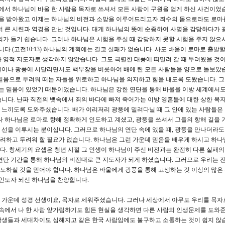
황에서 하나님이 바울 한 사람을 목자로 쓰셔서 모든 사람이 구원을 얻게 하신 사건이었
을 받아왔고 이제는 하나님의 비전과 소망을 이루어드리고자 죄수의 몸으로라도 로마를
더 큰 시련과 역경을 만난 것입니다. 대게 하나님의 뜻에 순종하여 사명을 감당하다가 
의가 들기 쉽습니다. 그러나 하나님은 시험을 주실 때 감당하지 못할 시험을 주지 않으시
니다.(고전10:13) 하나님의 계획에는 결코 실패가 없습니다. 사도 바울이 로마로 출발
 영적 지도자로 생각하지 않았습니다. 그도 극렬한 태풍에 떠밀려 갈 때 두려웠을 것이
일이나 광풍에 시달리면서도 백부장을 비롯하여 배에 탄 모든 사람들을 양으로 돌보았습
믿음으로 두려워 떠는 자들을 위로하고 하나님을 의지하고 힘을 내도록 도왔습니다. 
믿는 믿음이 있었기 때문이었습니다. 하나님은 강한 연단을 통해 바울을 이방 세계에서도
니다. 난파 직전의 뱃속에서 죄의 바다에 빠져 죽어가는 이방 영혼들에 대한 상한 목
느끼도록 도와주셨습니다. 배가 이리저리 광풍에 밀려다닐 때 그 안에 있는 사람들은
나 하나님은 로마로 향해 정확하게 인도하고 계셨고, 광풍을 쓰셔서 그들의 항해 길을 
선을 이루시는 분이십니다. 그러므로 하나님의 연단 속에 있을 때, 광풍을 만나더라도
려하고 두려워 할 필요가 없습니다. 하나님은 그런 가운데 믿음을 배우게 하시고 하나
. 창세기의 요셉은 청년 시절 그 인생이 하나님이 주신 비전과는 완전히 다른 실패의
연단 기간을 통해 하나님의 비전대로 큰 지도자가 되게 하셨습니다. 그러므로 우리는 
인도하실 것을 믿어야 합니다. 하나님은 바울에게 광풍을 통해 고생하는 것 이상의 많은
 인도자 되신 하나님을 찬양합니다.
 가운데 성경 선생이요, 목자로 세워주셨습니다. 그러나 세상에서 아무도 우리를 목자
 속에서 나 한 사람 앞가림하기도 힘든 현실을 생각하면 다른 사람의 인생문제를 도와
학생들과 세대차이도 심해지고 같은 한국 사람임에도 불구하고 소통하는 것이 쉽지 않습