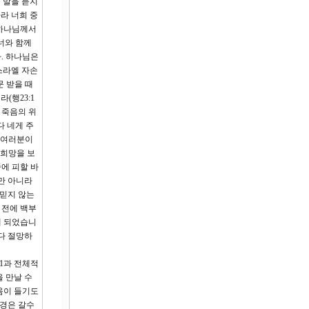
 말을 듣지
라 너희 중
 하나님께서
너와 함께
. 하나님은
스라엘 자손
문 받을 때
(행23:1
 죽음의 위
다 네게 주
로 여러분이
 희망을 보
에 피할 바
만 아니라
 믿지 않는
 전에 백부
게 되었습니
다 절망하
1과 전체적
 만날 수
려움이 들기도
환경은 갈수