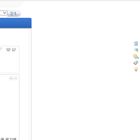
347
죽을 위기에