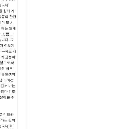
습니다.
 향해 가
광풍의 환란
며 또 시
할 때는 일개
고, 몸도
니다. 그
그가 이렇게
 목자요 개
자의 심정이
 앞으로 어
가장 빠른
 내 인생이
님의 비전
 길로 가는
진정한 인도
 은혜를 주
로 인정하
준다는 것이
니다. 이