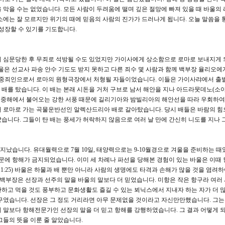
 막을 수는 없었습니다. 모든 사람이 두려움에 떨며 깊은 절망에 빠져 있을 때 바울의
소에는 잘 모르지만 위기의 때에 믿음의 사람의 진가가 드러나게 됩니다. 오늘 말씀을 
 성장할 수 있기를 기도합니다.
 심문당한 후 무죄로 석방될 수도 있었지만 가이사에게 상소함으로 로마로 보내지게
바울은 선교사 파송 안수 기도도 받지 못하고 다른 죄수 몇 사람과 함께 백부장 율리오에
된 중죄인으로서 로마의 원형극장에서 처형될 자들이었습니다. 이들은 가이사랴에서 출
배를 탔습니다. 이 배는 본래 시돈을 거처 구브로 남서 해안을 지나 아드라뭇데노(소
 지중해에서 불어오는 강한 서풍 때문에 길리기아와 밤빌리아의 해안선을 따라 우회하
서 로마로 가는 곡물운반선인 알렉산드리아 배로 갈아탔습니다. 당시 배들은 바람의 힘
습니다. 그들이 탄 배는 풍세가 허락하지 않음으로 여러 날 만에 간신히 니도를 지나 
났습니다. 유대월력으로 7월 10일, 태양력으로는 9-10월경으로 겨울을 준비하는 때였
문에 항해가 금지되었습니다. 이미 세 차례나 파선을 당해본 경험이 있는 바울은 이때 
1:25) 바울은 하물과 배 뿐만 아니라 사람의 생명에도 타격과 손해가 많을 것을 염려
런데 백부장은 선장과 선주의 말을 바울의 말보다 더 믿었습니다. 미항은 작은 항구라 여러
하고 먹을 것도 풍부하고 문화생활도 즐길 수 있는 뵈닉스에서 지내자 하는 자가 더 
항구였습니다. 선장은 그 정도 거리라면 아무 문제없을 것이라고 자신만만했습니다. 그는
 말보다 항해전문가인 선장의 말을 더 믿고 항해를 강행하였습니다. 그 결과 어떻게 
그들의 뜻을 이룬 줄 알았습니다.