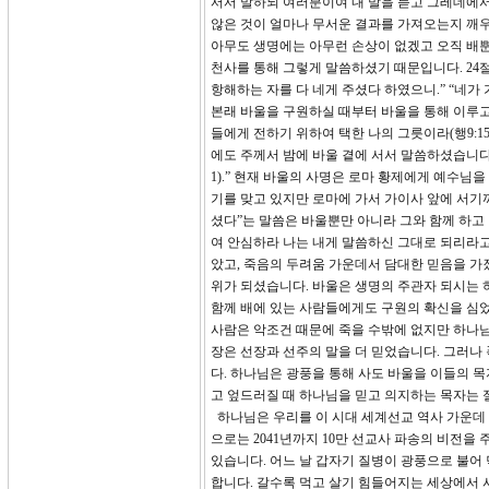
서서 말하되 여러분이여 내 말을 듣고 그레데에서
않은 것이 얼마나 무서운 결과를 가져오는지 깨우
아무도 생명에는 아무런 손상이 없겠고 오직 배뿐
천사를 통해 그렇게 말씀하셨기 때문입니다. 24
항해하는 자를 다 네게 주셨다 하였으니.” “네
본래 바울을 구원하실 때부터 바울을 통해 이루고
들에게 전하기 위하여 택한 나의 그릇이라(행9:1
에도 주께서 밤에 바울 곁에 서서 말씀하셨습니다
1).” 현재 바울의 사명은 로마 황제에게 예수님
기를 맞고 있지만 로마에 가서 가이사 앞에 서기
셨다”는 말씀은 바울뿐만 아니라 그와 함께 하고
여 안심하라 나는 내게 말씀하신 그대로 되리라고 
았고, 죽음의 두려움 가운데서 담대한 믿음을 가
위가 되셨습니다. 바울은 생명의 주관자 되시는
함께 배에 있는 사람들에게도 구원의 확신을 심었
사람은 악조건 때문에 죽을 수밖에 없지만 하나님
장은 선장과 선주의 말을 더 믿었습니다. 그러나
다. 하나님은 광풍을 통해 사도 바울을 이들의 
고 엎드러질 때 하나님을 믿고 의지하는 목자는 
하나님은 우리를 이 시대 세계선교 역사 가운데 
으로는 2041년까지 10만 선교사 파송의 비전
있습니다. 어느 날 갑자기 질병이 광풍으로 불어 
합니다. 갈수록 먹고 살기 힘들어지는 세상에서 