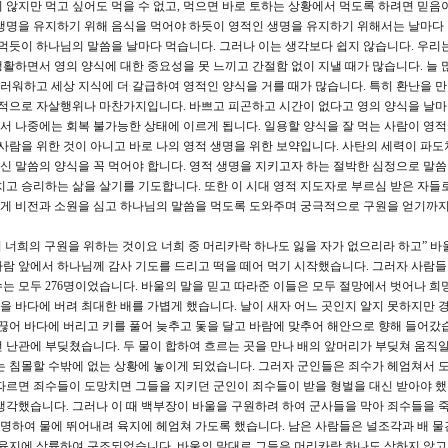
 않지만 먹고 싶어도 먹을 수 없고, 먹으면 바로 토하는 상황에서 먹도록 하려면 믿음
생명을 유지하기 위해 음식을 먹어야 하듯이 영적인 생명을 유지하기 위해서는 날마다
 먹듯이 하나님의 말씀을 날마다 먹습니다. 그러나 이는 생각보다 쉽지 않습니다. 우리는
활하면서 영의 양식에 대한 중요성을 못 느끼고 간절함 없이 지낼 때가 많습니다. 늘 
워하고 세상 지식에 더 갈급하여 영적인 양식을 거를 때가 많습니다. 특히 환난을 
영적으로 자살행위나 마찬가지입니다. 바쁘고 피곤하고 시간이 없다고 영의 양식을 날마
 나중에는 회복 불가능한 상태에 이르게 됩니다. 일용할 양식을 잘 먹는 사람이 영
 사람을 위한 것이 아니고 바로 나의 영적 생명을 위한 보약입니다. 사탄의 세력이 파도
 말씀의 양식을 꼭 먹어야 합니다. 영적 생명을 지키고자 하는 절박한 심정으로 말
치고 승리하는 삶을 살기를 기도합니다. 또한 이 시대 영적 지도자로 부르심 받은 자들
게 비전과 소원을 심고 하나님의 말씀을 먹도록 도와주며 궁극적으로 구원을 얻기까지
이 너희의 구원을 위하는 것이요 너희 중 머리카락 하나도 잃을 자가 없으리라 하고” 바
람 앞에서 하나님께 감사 기도를 드리고 떡을 떼어 먹기 시작했습니다. 그러자 사람들
는 모두 276명이었습니다. 바울의 말을 믿고 따라준 이들은 모두 절망에서 벗어나 희
식을 바다에 버려 최대한 배를 가볍게 했습니다. 날이 새자 어느 곳인지 알지 못하지만 
 끊어 바다에 버리고 키를 풀어 늦추고 돛을 달고 바람에 맞추어 해안으로 향해 들어갔습
 난관에 부딪쳤습니다. 두 물이 합하여 흐르는 곳을 만나 배의 앞머리가 부딪쳐 움직일
는 침몰할 수밖에 없는 상황에 놓이게 되었습니다. 그러자 군인들은 죄수가 헤엄쳐서 
따르면 죄수들이 도망치면 그들을 지키던 군인이 죄수들이 받을 형벌을 대신 받아야 했
생각했습니다. 그러나 이 때 백부장이 바울을 구원하려 하여 군사들을 막아 죄수들을 
을 명하여 물에 뛰어내려 육지에 헤엄쳐 가도록 했습니다. 남은 사람들은 널조각과 배 물
 육지에 상륙하여 구조되었습니다. 바울의 말대로 그들은 머리카락 하나도 상하지 않고