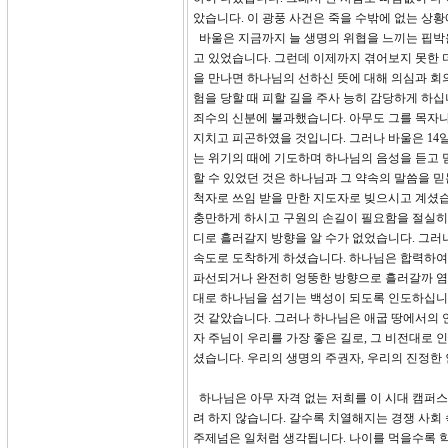
았습니다. 이 광풍 사건은 죽을 수밖에 없는 상
바울은 지금까지 늘 생명의 위협을 느끼는 핍박
고 있었습니다. 그런데 이제까지 겪어보지 못한 
을 만나면 하나님의 선하신 뜻에 대해 의심과 회
험을 당할 때 피할 길을 주사 능히 감당하게 하십
죄수의 신분에 불과했습니다. 아무도 그를 목자나
지치고 피곤하였을 것입니다. 그러나 바울은 14
는 위기의 때에 기도하며 하나님의 음성을 듣고 
할 수 있었던 것은 하나님과 그 약속의 말씀을 
척자로 쓰임 받을 만한 지도자로 빚으시고 계셨습
충만하게 하시고 구원의 손길이 필요함을 절실히 
디로 흘러갈지 방향을 알 수가 없었습니다. 그러
속도로 도착하게 하셨습니다. 하나님은 합력하여 
파선되거나 완전히 엉뚱한 방향으로 흘러갈까 염
대로 하나님을 섬기는 백성이 되도록 인도하십니다
것 같았습니다. 그러나 하나님은 애굽 땅에서의 
자 주님이 우리를 가장 좋은 길로, 그 비전대로 
셨습니다. 우리의 생명의 주권자, 우리의 진정한
하나님은 아무 자격 없는 저희를 이 시대 캠퍼스
려 하지 않습니다. 갈수록 치열해지는 경쟁 사회
주제넘은 일처럼 생각됩니다. 나이를 먹을수록 