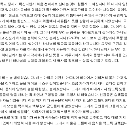
교 정서가 확산되면서 복음 전파자로 산다는 것이 힘들게 느껴집니다. IS 테러의 영
끼고 있습니다. 동성애 합법화가 확산되어가면서 복음주의를 고수하는 사람들이 불이
위협이 현실로 다가오고 강대국들의 외교전쟁의 틈바구니 속에서 우리나라의 운명이 
게다가 이제는 한반도도 지진의 위험에서 자유롭지 못한 상황에 부딪치게 되었습니다. 
로 일어나고 있는 현실 속에서 믿음의 중심을 지키는 것도 힘들어 보입니다. 이런 
는 불신적인 생각이 듭니다. 그러나 이때 우리는 광풍을 바라보기보다 살아계신 하나
 잔잔케 하시는 능력이 있으신 분이십니다.(막4:39) 그러므로 어떤 격랑이나 폭풍 
을 믿어야 합니다. 살아계신 하나님의 말씀을 붙들어야 하겠습니다. 그것이 구원의 
고 도전하는 자를 하나님께서 귀하게 사용하여 주실 것입니다. 하나님께서는 우리 한 
. 하나님께서는 우리 각자에게 두신 뜻을 다 이루기까지 우리와 동행하시며 우리를 안
놀라우신 하나님의 능력을 체험하고 새 역사를 창조하는 삶을 살기를 기도합니다.
 째 되는 날 밤이었습니다. 배는 아직도 여전히 아드리아 바다에서 이리저리 쫓겨 가고 
을 짐작하고 물을 재어보니 스무 길이었습니다. 조금 가다가 다시 재니 열다섯 길이 
. 동시에 암초에 걸릴 위험성도 높아졌습니다. 그래서 배가 떠내려가지 않도록 닻을 
사공들이 닻을 내리는 척 하면서 구명정을 내려 도망치려 하였습니다. 선원들은 승객들
은 자들이었습니다. 이런 위기의 때 공동운명체에서 자기만 살려고 도망한다면 자기도
이 이 모습을 목격하고 백부장과 군인들에게 알렸습니다. 그러자 군인들이 그들이 도
울이 이 배의 실질적인 지휘자가 되었고 백부장은 조수가 되었습니다.
광풍으로 인해 배 멀미와 풍랑과 싸우느라 14일째 먹지 못하고 굶주렸고 지칠 대로 지쳐
이 없어서 헤엄쳐 나올 수가 없습니다. 그래서 바울은 그들에게 음식을 먹도록 권했습니