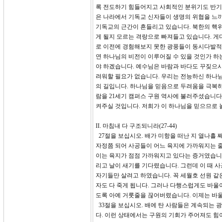
록 전도하기 힘들어지고 사회적인 분위기도 반기독
은 나라에서 기독교 신자들이 생명의 위협을 느
기독교의 근간이 흔들리고 있습니다. 북한의 핵
게 될지 모르는 격랑으로 빠져들고 있습니다. 
로 이전에 경험해보지 못한 광풍들이 동시다발적으
연 하나님의 비전이 이루어질 수 있을 것인가 하
야 하겠습니다. 예수님은 바람과 바다도 꾸짖으시고
려워할 필요가 없습니다. 우리는 전능하신 하나님
의 길입니다. 하나님을 믿음으로 두려움을 극복하
람을 21세기 캠퍼스 구원 역사에 불러주셨습니다
켜주실 것입니다. 저희가 이 하나님을 믿으므로 
II. 마침내 다 구조되니라(27-44)
27절을 보십시오. 배가 미항을 떠난 지 열나흘
자정쯤 되어 사공들이 어느 육지에 가까워지는 줄
이는 육지가 점점 가까워지고 있다는 증거였습니다
리고 날이 새기를 기다렸습니다. 그런데 이 때 
자기들만 살려고 하였습니다. 꼭 세월호 선원 같
자도 다 죽게 됩니다. 그러나 다행스럽게도 바울
도록 아예 거룻줄을 끊어버렸습니다. 이제는 바
33절을 보십시오. 배에 탄 사람들은 계속되는 
다. 이런 상태에서는 구원의 기회가 주어져도 힘