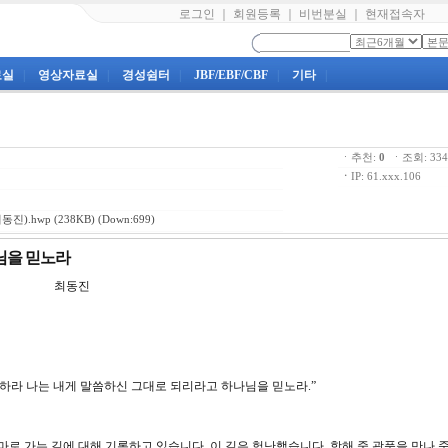
로그인
｜
회원등록
｜
비번분실
｜
현재접속자
료실
|
영상자료실
|
경성쉼터
|
JBF/EBF/CBF
|
기타
|
ㆍ추천:
0
ㆍ조회: 3
ㆍ
IP: 61.xxx.106
동진).hwp
(238KB) (Down:699)
나님을 믿노라
강 최동진
안심하라 나는 내게 말씀하신 그대로 되리라고 하나님을 믿노라.”
마로 가는 길에 대해 기록하고 있습니다. 이 길은 험난했습니다. 항해 중 광풍을 만나 