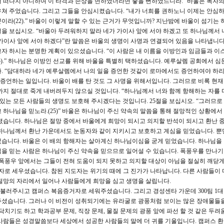
 떠나지 아니하여 이 타격과 손상을 면하였더라면 좋을 뻔하였느니라.” 바울은 목자의
쳐 주었습니다. 그리고 그들을 안심시켰습니다. “내가 너희를 권하노니 이제는 안심하
이라(22).” 바울이 이렇게 말할 수 있는 근거가 무엇입니까? 지난밤에 바울이 섬기는
절을 보십시오. “바울아 두려워하지 말라 네가 가이사 앞에 서야 하겠고 또 하나님께서 
가 가이사 앞에 서야 하겠다”란 말씀은 바울의 생명이 사명과 연결되어 있음을 나타냅니다
자 하시는 분명한 계획이 있으셨습니다. “이 사람은 내 이름을 이방인과 임금들과 이
5).” 하나님은 이방인 선교를 위해 바울을 특별히 택하셨습니다. 예루살렘 공회에서 심
. “담대하라 네가 예루살렘에서 나의 일을 증언한 것같이 로마에서도 증언하여야 하리라
을 증언하는 일입니다. 바울이 배를 탄 것도 그 사명을 위해서입니다. 그러므로 비록 현재
까지 절대로 죽게 내버려두지 않으실 것입니다. “하나님께서 너와 함께 항해하는 자를 
 있는 모든 사람들의 생명도 보호해 주시겠다는 것입니다. 25절을 보십시오. “그러므
하나님을 믿노라.(25)” 바울은 하나님이 주신 약속의 말씀을 통해 절망적인 상황에서
졌습니다. 하나님은 절망 중에서 바울에게 희망이 되시고 의지할 반석이 되시고 환난 중
 하나님께서 환난 가운데서도 눈동자와 같이 지키시고 보호하고 계심을 믿었습니다. 뿐
습니다. 바울은 이 배의 항해자는 살아계신 하나님이심을 굳게 믿었습니다. 하나님을
을 믿는 사람은 하나님이 주신 약속을 믿으므로 일어설 수 있습니다. 폭풍우를 만나기
 폭풍우 앞에서는 그들이 전혀 도움이 되지 못하고 의지할 대상이 아님을 절실히 깨닫
목자로 세우셨습니다. 참된 지도자는 위기의 때에 그 진가가 나타납니다. 다른 사람들이 
절망의 자리에서 일어나 사람들에게 희망을 심고 생명을 살립니다.
불러주시고 캠퍼스 복음증거자로 세워주셨습니다. 그리고 경성센타 가운데 300팀 1대
을 주셨습니다. 그러나 이 비전이 성취되기에는 유라굴로 광풍처럼 보이는 많은 장애물들을
닥치기도 하고 학과공부 문제, 직장 문제, 물질 문제의 광풍 앞에 파선 할 것 같은 두
사람들은 성경말씀보다 세상에서 성공한 사람들의 말에 더 귀를 기울입니다. 캠퍼스 