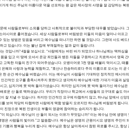
어가게 하신 주님의 아름다운 덕을 선포하는 왕 같은 제사장의 사명을 잘 감당하는 복된
때문에 사람들로부터 소외를 당하고 사회적으로 불이익과 부당한 대우를 받았습니다. 
 소아시아로 흩어졌습니다. 세상 사람들로부터 버림받은 이들의 마음이 얼마나 아프고
수 있는 방법은 믿음을 버리고 예수님을 떠나기만 하면 될 것입니다. 그런데 사도 베드
고 있습니다. 이는 불난 집에 부채질하는 말과 같이 들립니다.
 것입니까? 4절을 보십시오. “사람에게는 버린 바가 되었으나 하나님께는 택하심을
의 몸을 입고 이 땅에 오셔서 온갖 죄인들과 병든 자들을 구원하시고 치료하셔서 영육 
롭고 고독한 자들의 친구가 되어주셨습니다. 오병이어로 5천 명을 배불리 먹이시고, 때를
 은혜와 사랑과 능력을 체험하고, “호산나 찬송하리로다 주의 이름으로 오시는 이 곧
그들은 한 순간 예수님을 버렸습니다. 이는 예수님이 사람들이 기대하던 정치적인 메시아의
 인간적인 요구를 충족시켜주지 못한다고 생각하자 예수님께 대한 기대가 미움과 실
고, 십자가에 못 박혀 돌아가셨습니다. 하지만 십자가에 못 박혀 돌아가신 예수님은
배로운 산 돌로 택하셨습니다. 우리가 직장이나 학교에서 사람들의 요구대로 술도 마시
이 잘 지낼 수 있습니다. 하지만 인간적인 요구에 타협하지 않고, 하나님 앞에서 신앙
치를 보며 적당히 타협하면 사람에게 택함 받을지 모르지만 하나님께 버림받게 됩니다.
이 진정으로 복된 인생이요 부활의 영광에 참여하는 승리자가 됩니다.
 Stone)”이 되십니다. 예수님이 산 돌이 되시는 이유가 무엇입니까? 이는 예수님 안에 생명이
이 생명은 사람들의 빛이라.”고 말씀합니다. 예수님은 생명의 근원이시요 생명의 주인이 
된 기쁨과 행복을 누리게 됩니다. 예수님은 항상 살아계셔서 참된 위로를 주시고, 항상