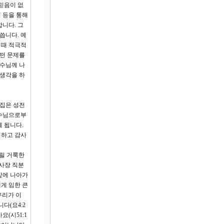
믿음이 없
임 등을 통해
니다. 그
씁니다. 예
 때 적극적
어떤 문제를
예수님께 나
 생각을 하
 집은 성전
예수님으로부
 됩니다.
접하고 감사
드릴 거룩한
제사장 직분
앞에 나아가
게 임한 큰
우리가 이
다(요4:2
요(시51:1