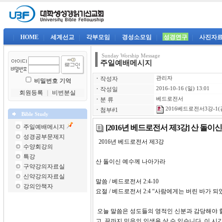
|
HOME
|
세계선교
|
각부모임
|
경성소모임
|
성경연구
|
사진자
Sunday Worship Message
주일예배메시지
ㆍ
작성자
관리자
비밀번호 기억
ㆍ
작성일
2016-10-16 (일) 13:01
회원등록
｜
비번분실
ㆍ
분 류
베드로전서
2016베드로전서3강-1(
ㆍ
첨부#1
Bible Study
[2016년 베드로전서 제3강] 산 돌
주일예배메시지
성경공부문제지
2016년 베드로전서 제
수양회강의
특강
산 돌이신 예수께 나아가라
구약강의자료실
신약강의자료실
말씀 / 베드로전서 2:4-10
강의안책자
요절 / 베드로전서 2:4 “사람에게는 버린 바가
오늘 말씀은 성도들의 영적인 신분과 감당해야 할
고, 끝까지 믿음의 인생을 살 수 있습니다. 이 