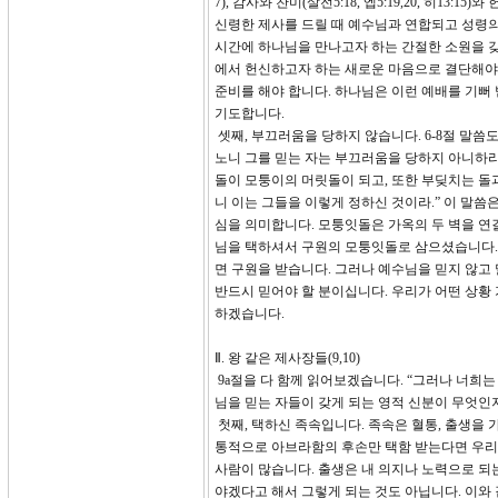
7), 감사와 찬미(살전5:18, 엡5:19,20, 히
신령한 제사를 드릴 때 예수님과 연합되고 성령의
시간에 하나님을 만나고자 하는 간절한 소원을 갖
에서 헌신하고자 하는 새로운 마음으로 결단해야 
준비를 해야 합니다. 하나님은 이런 예배를 기뻐
기도합니다.
셋째, 부끄러움을 당하지 않습니다. 6-8절 말
노니 그를 믿는 자는 부끄러움을 당하지 아니하
돌이 모퉁이의 머릿돌이 되고, 또한 부딪치는 
니 이는 그들을 이렇게 정하신 것이라.” 이 말씀
심을 의미합니다. 모퉁잇돌은 가옥의 두 벽을 연
님을 택하셔서 구원의 모퉁잇돌로 삼으셨습니다. 
면 구원을 받습니다. 그러나 예수님을 믿지 않고
반드시 믿어야 할 분이십니다. 우리가 어떤 상
하겠습니다.
Ⅱ. 왕 같은 제사장들(9,10)
9a절을 다 함께 읽어보겠습니다. “그러나 너희는
님을 믿는 자들이 갖게 되는 영적 신분이 무엇인
첫째, 택하신 족속입니다. 족속은 혈통, 출생을
통적으로 아브라함의 후손만 택함 받는다면 우리
사람이 많습니다. 출생은 내 의지나 노력으로 되
야겠다고 해서 그렇게 되는 것도 아닙니다. 이와