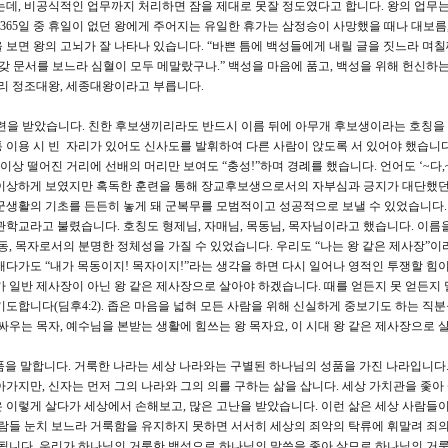
는데, 비공식적인 업무까지 처리하면 잠을 제대로 못잘 정도였다고 합니다. 왕의 업무는
. 365일 중 휴일이 없던 왕에게 주어지는 유일한 휴가는 삼정승이 사망했을 때나 대보름
 보면 왕의 고뇌가 잘 나타나 있습니다. “바쁜 틈에 백성들에게 내릴 글을 짓느라 며칠
 온갖 문서를 보느라 심혈이 모두 메말랐구나.” 백성을 마음에 품고, 백성을 위해 헌신하
달리 정조대왕, 세종대왕이라고 부릅니다.
많은 훈련을 받았습니다. 친한 후보생끼리라도 반드시 이름 뒤에 아무개 후보생이라는 호칭을
 이용 시 빈 자리가 있어도 신사도를 발휘하여 다른 사람이 앉도록 서 있어야 했습니다
m이상 떨어진 거리에 선배의 머리만 보여도 “충성!”하며 경례를 했습니다. 언어도 ‘~다,
 이상하게 보였지만 혹독한 훈련을 통해 장교후보생으로서의 자부심과 긍지가 대단했던
군생활의 기초를 든든히 놓게 돼 군복무를 모범적이고 성공적으로 보낼 수 있었습니다.
관학교라고 불렸습니다. 호칭도 형제님, 자매님, 목동님, 목자님이라고 했습니다. 이름을
동, 목자로서의 분명한 정체성을 가질 수 있었습니다. 우리도 “나는 왕 같은 제사장”이
매다가도 “내가 목동이지! 목자이지!”라는 생각을 하면 다시 일어나 영적인 투쟁할 힘이
가 일반 제사장이 아닌 왕 같은 제사장으로 살아야 하겠습니다. 때를 얻든지 못 얻든지 
도합니다(딤후4:2). 좁은 마음을 넓혀 모든 사람을 위해 신실하게 중보기도 하는 직분
싸우는 목자, 예수님을 본받는 생활에 힘쓰는 왕 목자요, 이 시대 왕 같은 제사장으로 
성품을 말합니다. 거룩한 나라는 세상 나라와는 구별된 하나님의 성품을 가진 나라입니다.
가지만, 신자는 먼저 그의 나라와 그의 의를 구하는 삶을 삽니다. 세상 가치관을 좇아 
 이렇게 살다가 세상에서 손해보고, 많은 고난을 받았습니다. 이런 삶은 세상 사람들이
사람들 눈치 보느라 거룩함을 유지하지 못하면 서서히 세상의 죄악의 탁류에 휘말려 죄의
 됩니다. 우리가 하나님의 거룩한 백성으로 하나님의 말씀을 좇아 살므로 하나님의 거