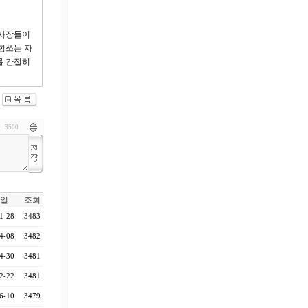
제사장들이
힘쓰는 자
를 간절히
3500
일
조회
1-28
3483
4-08
3482
4-30
3481
2-22
3481
6-10
3479