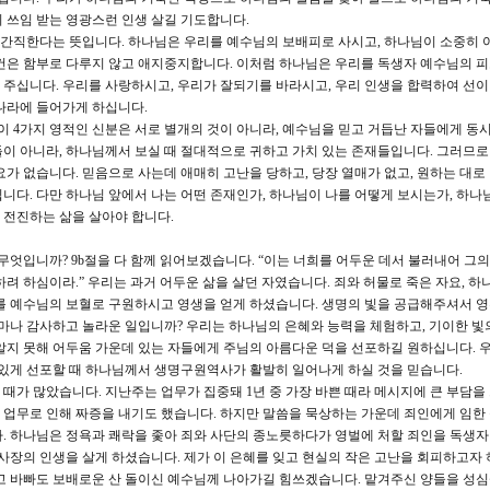
 쓰임 받는 영광스런 인생 살길 기도합니다.
 간직한다는 뜻입니다. 하나님은 우리를 예수님의 보배피로 사시고, 하나님이 소중히 
건은 함부로 다루지 않고 애지중지합니다. 이처럼 하나님은 우리를 독생자 예수님의 
주십니다. 우리를 사랑하시고, 우리가 잘되기를 바라시고, 우리 인생을 합력하여 선이
나라에 들어가게 하십니다.
이 4가지 영적인 신분은 서로 별개의 것이 아니라, 예수님을 믿고 거듭난 자들에게 동
이 아니라, 하나님께서 보실 때 절대적으로 귀하고 가치 있는 존재들입니다. 그러므로
요가 없습니다. 믿음으로 사는데 애매히 고난을 당하고, 당장 열매가 없고, 원하는 대로
니다. 다만 하나님 앞에서 나는 어떤 존재인가, 하나님이 나를 어떻게 보시는가, 하나
 전진하는 삶을 살아야 합니다.
무엇입니까? 9b절을 다 함께 읽어보겠습니다. “이는 너희를 어두운 데서 불러내어 그의
려 하심이라.” 우리는 과거 어두운 삶을 살던 자였습니다. 죄와 허물로 죽은 자요, 하
를 예수님의 보혈로 구원하시고 영생을 얻게 하셨습니다. 생명의 빛을 공급해주셔서 영
얼마나 감사하고 놀라운 일입니까? 우리는 하나님의 은혜와 능력을 체험하고, 기이한 빛
알지 못해 어두움 가운데 있는 자들에게 주님의 아름다운 덕을 선포하길 원하십니다. 
 있게 선포할 때 하나님께서 생명구원역사가 활발히 일어나게 하실 것을 믿습니다.
 때가 많았습니다. 지난주는 업무가 집중돼 1년 중 가장 바쁜 때라 메시지에 큰 부담을
업무로 인해 짜증을 내기도 했습니다. 하지만 말씀을 묵상하는 가운데 죄인에게 임한
. 하나님은 정욕과 쾌락을 좇아 죄와 사단의 종노릇하다가 영벌에 처할 죄인을 독생
제사장의 인생을 살게 하셨습니다. 제가 이 은혜를 잊고 현실의 작은 고난을 회피하고자 
고 바빠도 보배로운 산 돌이신 예수님께 나아가길 힘쓰겠습니다. 맡겨주신 양들을 성심