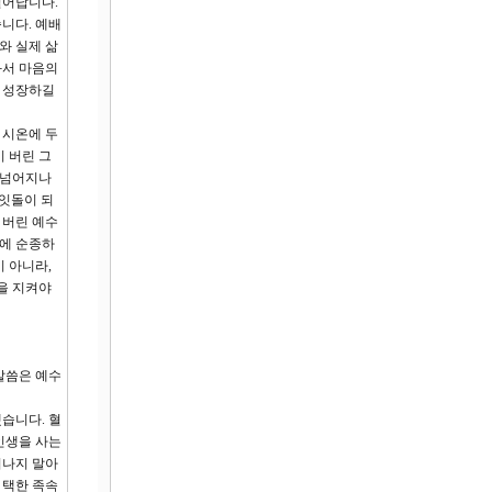
 일어납니다.
니다. 예배
와 실제 삶
와서 마음의
로 성장하길
 시온에 두
 버린 그
 넘어지나
퉁잇돌이 되
 버린 예수
씀에 순종하
 아니라,
을 지켜야
말씀은 예수
습니다. 혈
인생을 사는
어나지 말아
 택한 족속