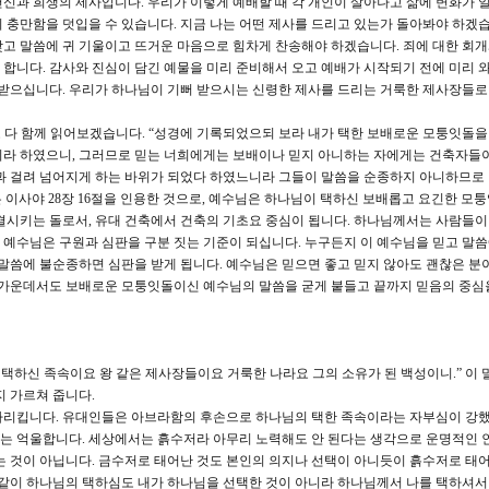
13:15)와 헌신과 희생의 제사입니다. 우리가 이렇게 예배할 때 각 개인이 살아나고 삶에 변화가
 충만함을 덧입을 수 있습니다. 지금 나는 어떤 제사를 드리고 있는가 돌아봐야 하겠습
고 말씀에 귀 기울이고 뜨거운 마음으로 힘차게 찬송해야 하겠습니다. 죄에 대한 회개
합니다. 감사와 진심이 담긴 예물을 미리 준비해서 오고 예배가 시작되기 전에 미리 
 받으십니다. 우리가 하나님이 기뻐 받으시는 신령한 제사를 드리는 거룩한 제사장들
씀도 다 함께 읽어보겠습니다. “성경에 기록되었으되 보라 내가 택한 보배로운 모퉁잇돌을
리라 하였으니, 그러므로 믿는 너희에게는 보배이나 믿지 아니하는 자에게는 건축자들이
돌과 걸려 넘어지게 하는 바위가 되었다 하였느니라 그들이 말씀을 순종하지 아니하므로
은 이사야 28장 16절을 인용한 것으로, 예수님은 하나님이 택하신 보배롭고 요긴한 모
결시키는 돌로서, 유대 건축에서 건축의 기초요 중심이 됩니다. 하나님께서는 사람들이
예수님은 구원과 심판을 구분 짓는 기준이 되십니다. 누구든지 이 예수님을 믿고 말
 말씀에 불순종하면 심판을 받게 됩니다. 예수님은 믿으면 좋고 믿지 않아도 괜찮은 분이
황 가운데서도 보배로운 모퉁잇돌이신 예수님의 말씀을 굳게 붙들고 끝까지 믿음의 중심
 택하신 족속이요 왕 같은 제사장들이요 거룩한 나라요 그의 소유가 된 백성이니.” 이 
지 가르쳐 줍니다.
 가리킵니다. 유대인들은 아브라함의 후손으로 하나님의 택한 족속이라는 자부심이 강했
는 억울합니다. 세상에서는 흙수저라 아무리 노력해도 안 된다는 생각으로 운명적인 
는 것이 아닙니다. 금수저로 태어난 것도 본인의 의지나 선택이 아니듯이 흙수저로 태
 같이 하나님의 택하심도 내가 하나님을 선택한 것이 아니라 하나님께서 나를 택하셔서