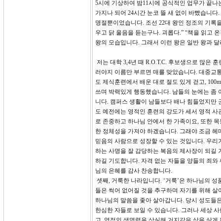
5시에 기상하여 밤11시에 공식적인 업무가 끝나
가지나 되어 24시간 눈코 뜰 새 없이 바빴습니다
명절뿐이었습니다. 조선 22대 왕인 정조의 기록을
우고 닭 울음을 듣는구나. 괴롭다.” “책을 읽고
왕의 모습입니다. 그래서 이런 왕은 일반 왕과 
저는 대학 3,4년 때 R.O.T.C. 후보생으로 
러야지 이름만 부르면 매를 맞았습니다. 대중교통
도 제식훈련에서 배운 대로 절도 있게 걷고, 100
쓰며 박력있게 행동했습니다. 남들의 눈에는 좀
니다. 캠퍼스 생활이 남들보다 배나 힘들었지만 
도 예전에는 영적인 훈련의 강도가 세서 영적 사
로 존중하고 하나님 안에서 한 가족이요, 또한 목
한 정체성을 가져야 하겠습니다. 그래야 조금 헤
믿음의 사람으로 성장할 수 있는 것입니다. 우리
하는 사명을 잘 감당하는 복음의 제사장이 되길 기
하길 기도합니다. 자격 없는 자들을 양들의 죄와 
님의 은혜를 감사 찬송합니다.
셋째, 거룩한 나라입니다. ‘거룩’은 하나님의 
들은 썩어 없어질 것을 추구하며 자기를 위해 살아
하나님의 말씀을 좇아 살아갑니다. 당시 성도들은
한심한 자들로 보일 수 있습니다. 그러나 세상 
고, 영적인 생명력을 상실해 거지같은 삶을 살게