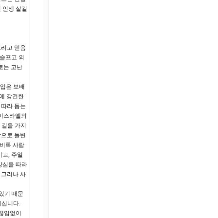
 인생 살길
그리고 믿음
 슬프고 외
로는 고난
 입은 보배
간에 강건한
 따라 돕는
 이스라엘의
 길을 가지
망으로 돌변
 비록 사람
고, 주일
양심을 따라
 그러나 사
 있기 때문
되십니다.
 끊임없이