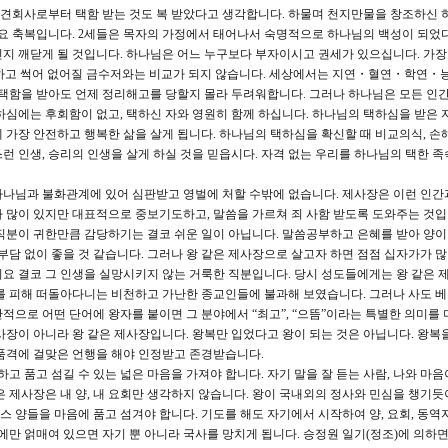
 중견회사로부터 택함 받는 것도 복 받았다고 생각합니다. 하물며 천지만물을 창조하신 
혜요 축복입니다. 2세들은 목자의 가정에서 태어나서 숙명적으로 하나님의 백성이 되었
지 깨닫게 될 것입니다. 하나님은 어느 누구보다 부자이시고 권세가 있으십니다. 가
 쇠하고 썩어 없어질 금수저와는 비교가 되지 않습니다. 세상에서는 지연・혈연・학연・능
 택함을 받아도 언제 정리해고를 당할지 몰라 두려워합니다. 그러나 하나님은 모든 인간
하심에는 후회함이 없고, 택하신 자와 영원히 함께 하십니다. 하나님의 택하심을 받은 
 가장 안전하고 행복한 삶을 살게 됩니다. 하나님의 택하심을 확신할 때 비교의식, 손
런 인생, 승리의 인생을 살게 하실 것을 믿읍시다. 자격 없는 우리를 하나님의 택한 족
 하나님과 불화관계에 있어 심판받고 영벌에 처할 수밖에 없습니다. 제사장은 이런 인간
 많이 있지만 대표적으로 중보기도하고, 말씀을 가르쳐 죄 사함 받도록 도와주는 것입
직분이 귀한만큼 감당하기는 결코 쉬운 일이 아닙니다. 말씀공부하고 은혜를 받아 양
부담 없이 좋을 것 같습니다. 그러나 왕 같은 제사장으로 살고자 하면 점점 십자가가 
요 결코 그 인생을 실망시키지 않는 거룩한 직분입니다. 당시 성도들에게는 왕 같은
를 피해 떠돌아다니는 비천하고 가난한 종교인들에 불과해 보였습니다. 그러나 사도 
적으로 어떤 단어에 왕자를 붙이면 그 분야에서 “최고”, “으뜸”이라는 특별한 의미를
 제사장이 아니라 왕 같은 제사장입니다. 왕복만 입었다고 왕이 되는 것은 아닙니다. 왕복
품격에 걸맞은 언행을 해야 인정받고 존경받습니다.
 품고 섬길 수 있는 넓은 마음을 가져야 합니다. 자기 말을 잘 듣는 사람, 나와 마음
은 제사장은 내 양, 내 요회만 생각하지 않습니다. 왕이 국내외의 정사와 민심을 챙기듯
퍼스 양들을 마음에 품고 섬겨야 합니다. 기도를 해도 자기에서 시작하여 양, 요회, 동역
에만 얽매여 있으면 자기 뿐 아니라 국사를 망치게 됩니다. 승정원 일기(정조)에 의하면