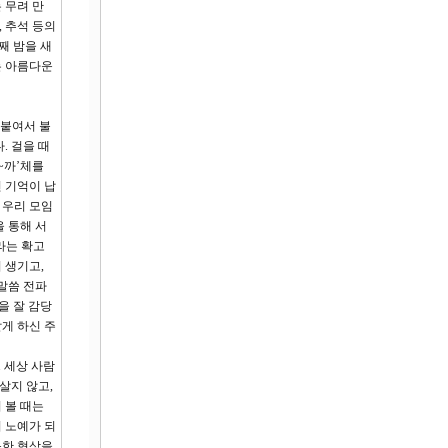
 무려 만
, 추석 등의
째 밤을 새
는 아름다운
 붙여서 불
. 걸을 때
~까’체를
 기억이 납
 우리 모임
 통해 서
라는 확고
 생기고,
말씀 전파
을 잘 감당
살게 하신 주
 세상 사람
살지 않고,
 볼 때는
 노예가 되
룩한 형상을