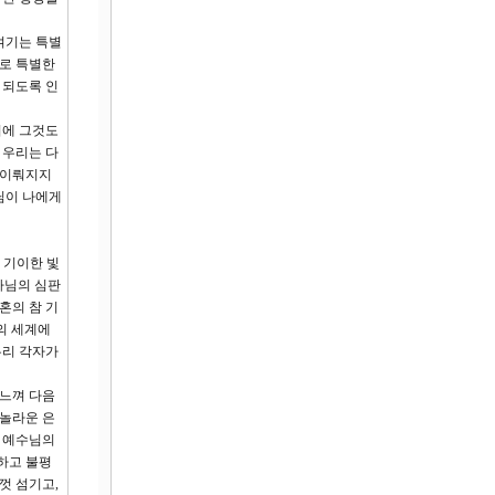
여기는 특별
피로 특별한
 되도록 인
시에 그것도
 우리는 다
 이뤄지지
님이 나에게
 기이한 빛
나님의 심판
혼의 참 기
의 세계에
우리 각자가
 느껴 다음
 놀라운 은
자 예수님의
하고 불평
껏 섬기고,