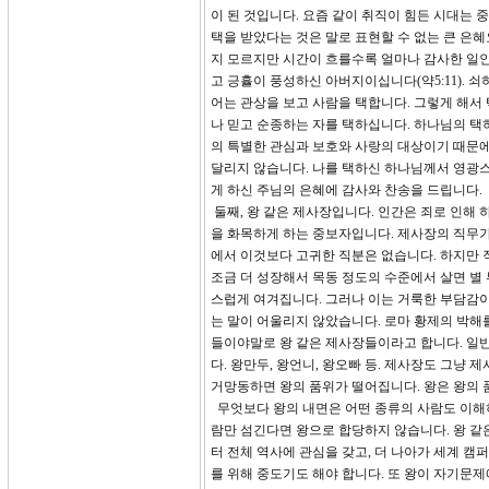
이 된 것입니다. 요즘 같이 취직이 힘든 시대는
택을 받았다는 것은 말로 표현할 수 없는 큰 은
지 모르지만 시간이 흐를수록 얼마나 감사한 일인
고 긍휼이 풍성하신 아버지이십니다(약5:11).
어는 관상을 보고 사람을 택합니다. 그렇게 해서
나 믿고 순종하는 자를 택하십니다. 하나님의 택
의 특별한 관심과 보호와 사랑의 대상이기 때문에
달리지 않습니다. 나를 택하신 하나님께서 영광스
게 하신 주님의 은혜에 감사와 찬송을 드립니다.
둘째, 왕 같은 제사장입니다. 인간은 죄로 인해
을 화목하게 하는 중보자입니다. 제사장의 직무가
에서 이것보다 고귀한 직분은 없습니다. 하지만 
조금 더 성장해서 목동 정도의 수준에서 살면 별 
스럽게 여겨집니다. 그러나 이는 거룩한 부담감이
는 말이 어울리지 않았습니다. 로마 황제의 박해
들이야말로 왕 같은 제사장들이라고 합니다. 일반
다. 왕만두, 왕언니, 왕오빠 등. 제사장도 그냥
거망동하면 왕의 품위가 떨어집니다. 왕은 왕의 
무엇보다 왕의 내면은 어떤 종류의 사람도 이해하고
람만 섬긴다면 왕으로 합당하지 않습니다. 왕 같
터 전체 역사에 관심을 갖고, 더 나아가 세계 캠
를 위해 중도기도 해야 합니다. 또 왕이 자기문제