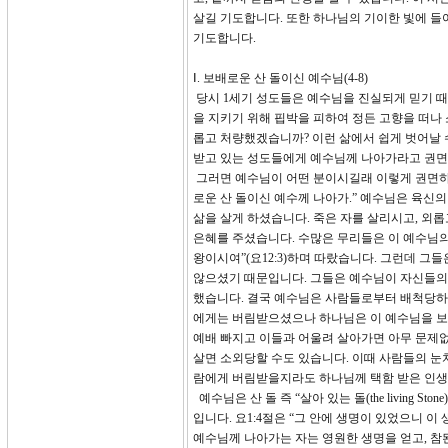
살길 기도합니다. 또한 하나님의 기이한 빛에 들
기도합니다.
Ⅰ. 보배로운 산 돌이신 예수님(4-8)
당시 1세기 성도들은 예수님을 진실되게 믿기 
을 지키기 위해 핍박을 피하여 정든 고향을 떠나
롭고 처량했겠습니까? 이런 삶에서 쉽게 벗어날 
받고 있는 성도들에게 예수님께 나아가라고 권면하
그러면 예수님이 어떤 분이시길래 이렇게 권면하는
로운 산 돌이신 예수께 나아가.” 예수님은 육신
삶을 살게 하셨습니다. 죽은 자를 살리시고, 외
은혜를 주셨습니다. 수많은 무리들은 이 예수님의
왕이시여”(요12:3)하며 따랐습니다. 그런데 
않으셨기 때문입니다. 그들은 예수님이 자신들의
했습니다. 결국 예수님은 사람들로부터 배척당하시
에게는 버림받으셨으나 하나님은 이 예수님을 보
예배 빠지고 이들과 어울려 살아가면 아무 문제없
살면 소외당할 수도 있습니다. 이때 사람들의 눈
람에게 버림받을지라도 하나님께 택함 받은 인생
예수님은 산 돌 즉 “살아 있는 돌(the living
입니다. 요1:4절은 “그 안에 생명이 있었으니 
예수님께 나아가는 자는 영원한 생명을 얻고, 참