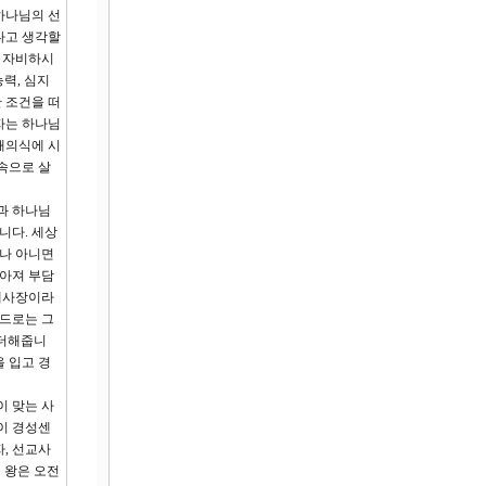
하나님의 선
다고 생각할
장 자비하시
력, 심지
 조건을 떠
자는 하나님
해의식에 시
속으로 살
과 하나님
니다. 세상
이나 아니면
많아져 부담
 제사장이라
베드로는 그
 더해줍니
을 입고 경
이 맞는 사
이 경성센
자, 선교사
 왕은 오전