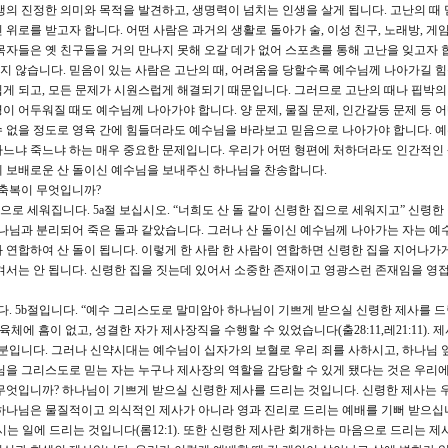
생의 진정한 의미와 목적을 발견하고, 생명력이 넘치는 인생을 살게 됩니다. 고난의 때 
위로를 받고자 합니다. 어떤 사람은 과거의 생활로 돌아가 술, 이성 친구, 노래방, 게
목자들은 옛 친구들을 거의 만나지 못해 오갈 데가 없어 스포츠를 통해 고난을 잊고자 합
 않습니다. 믿음이 있는 사람은 고난의 때, 어려움을 당할수록 예수님께 나아가길 힘
게 되고, 모든 문제가 시원스럽게 해결되기 때문입니다. 그러므로 고난의 때나 핍박의
 어두워질 때도 예수님께 나아가야 합니다. 양 문제, 물질 문제, 인간갈등 문제 등 
 없을 정도로 영육 간에 힘들더라도 예수님을 바라보고 믿음으로 나아가야 합니다. 
느냐 죽느냐 하는 매우 중요한 문제입니다. 우리가 어떤 형편에 처하더라도 인간적인
게 보배로운 산 돌이신 예수님을 보내주신 하나님을 찬송합니다.
 축복이 무엇입니까?
으로 세워집니다. 5a절 보십시오. “너희도 산 돌 같이 신령한 집으로 세워지고” 신령한
하나님과 분리되어 죽은 돌과 같았습니다. 그러나 산 돌이신 예수님께 나아가는 자는 
 연합하여 산 돌이 됩니다. 이렇게 한 사람 한 사람이 연합하면 신령한 집을 지어나가게
겨서는 안 됩니다. 신령한 집을 짓는데 있어서 소중한 존재이고 영광스런 존재임을 영
다. 5b절입니다. “예수 그리스도로 말미암아 하나님이 기쁘게 받으실 신령한 제사를 
체에 흠이 없고, 성결한 자가 제사장직을 수행할 수 있었습니다(출28:11,레21:11). 
직분입니다. 그러나 신약시대는 예수님이 십자가의 보혈로 우리 죄를 사하시고, 하나님 
님을 그리스도로 믿는 자는 누구나 제사장의 역할을 감당할 수 있게 됐다는 것은 우리에
무엇입니까? 하나님이 기쁘게 받으실 신령한 제사를 드리는 것입니다. 신령한 제사는 
하나님은 물질적이고 의식적인 제사가 아니라 영과 진리로 드리는 예배를 기뻐 받으십니
시는 일에 드리는 것입니다(롬12:1). 또한 신령한 제사란 회개하는 마음으로 드리는 제사