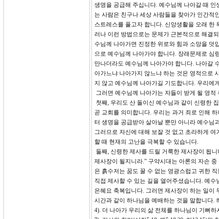
생명을 공급해 주십니다. 예수님께 나아갈 때 인
는 사람은 친구나 세상 사람들을 찾아가 인간적인 
스트레스를 풀고자 합니다. 신앙생활을 오래 한 
러나 이런 방법으로는 문제가 근본적으로 해결되지
수님께 나아가면 진정한 위로와 힘과 소망을 덧입
으로 예수님께 나아가야 합니다. 장래문제로 심령이
만나더라도 예수님께 나아가야 합니다. 나아갈 수
아가느냐 나아가지 않느냐 하는 것은 영적으로 사
지 않고 예수님께 나아가길 기도합니다. 우리에
그러면 예수님께 나아가는 자들이 받게 될 영적
첫째, 우리도 산 돌이신 예수님과 같이 신령한 집
곧 교회를 의미합니다. 우리는 과거 죄로 인해 
터 생명을 공급받아 살아날 뿐만 아니라 예수님과
그러므로 자신에 대해 보잘 것 없고 초라하게 여
할 때 현재의 고난을 극복할 수 있습니다.
둘째, 신령한 제사를 드릴 거룩한 제사장이 됩니
제사장이 될지니라.” 구약시대는 아론의 자손 중 육
은 흙수저는 꿈도 꿀 수 없는 영광스럽고 귀한 
직접 제사할 수 있는 길을 열어주셨습니다. 예수
은혜요 축복입니다. 그러면 제사장이 하는 일이 
시간과 같이 하나님을 예배하는 것을 말합니다. 
4). 더 나아가 우리의 삶 전체를 하나님이 기뻐하