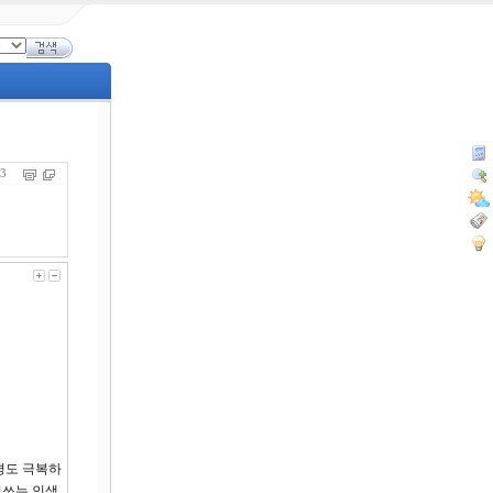
413
경도 극복하
힘쓰는 인생