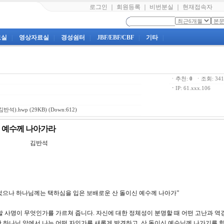
로그인
｜
회원등록
｜
비번분실
｜
현재접속자
료실
|
영상자료실
|
경성쉼터
|
JBF/EBF/CBF
|
기타
|
ㆍ추천:
0
ㆍ조회: 3
ㆍ
IP: 61.xxx.106
김반석).hwp
(29KB) (Down:612)
이신 예수께 나아가라
3강 김반석
 되었으나 하나님께는 택하심을 입은 보배로운 산 돌이신 예수께 나아가”
 사명이 무엇인가를 가르쳐 줍니다. 자신에 대한 정체성이 분명할 때 어떤 고난과 역
시간 하나님 앞에서 나는 어떤 자인가를 새롭게 발견하고, 산 돌이신 예수님께 나가기를 