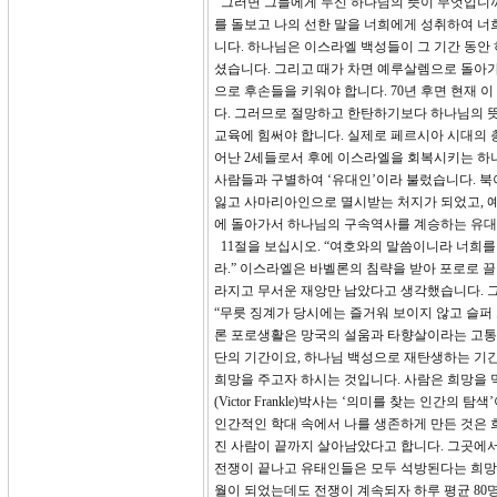
그러면 그들에게 두신 하나님의 뜻이 무엇입니까?
를 돌보고 나의 선한 말을 너희에게 성취하여 너
니다. 하나님은 이스라엘 백성들이 그 기간 동
셨습니다. 그리고 때가 차면 예루살렘으로 돌아가
으로 후손들을 키워야 합니다. 70년 후면 현재 
다. 그러므로 절망하고 한탄하기보다 하나님의 
교육에 힘써야 합니다. 실제로 페르시아 시대의 
어난 2세들로서 후에 이스라엘을 회복시키는 하
사람들과 구별하여 ‘유대인’이라 불렀습니다. 
잃고 사마리아인으로 멸시받는 처지가 되었고, 
에 돌아가서 하나님의 구속역사를 계승하는 유대
11절을 보십시오. “여호와의 말씀이니라 너희를
라.” 이스라엘은 바벨론의 침략을 받아 포로로 
라지고 무서운 재앙만 남았다고 생각했습니다. 그
“무릇 징계가 당시에는 즐거워 보이지 않고 슬퍼 
론 포로생활은 망국의 설움과 타향살이라는 고통
단의 기간이요, 하나님 백성으로 재탄생하는 기간
희망을 주고자 하시는 것입니다. 사람은 희망을
(Victor Frankle)박사는 ‘의미를 찾는 인
인간적인 학대 속에서 나를 생존하게 만든 것은 
진 사람이 끝까지 살아남았다고 합니다. 그곳에서
전쟁이 끝나고 유태인들은 모두 석방된다는 희망
월이 되었는데도 전쟁이 계속되자 하루 평균 80