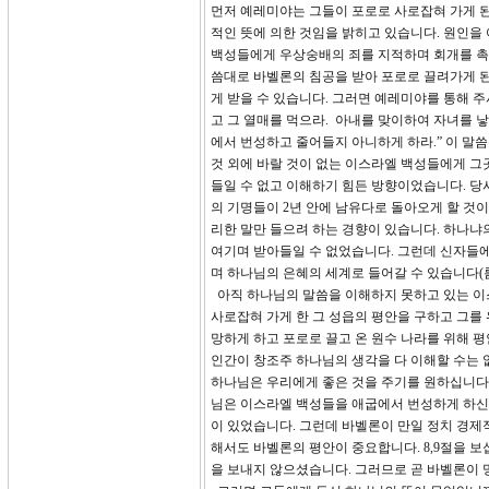
먼저 예레미야는 그들이 포로로 사로잡혀 가게 
적인 뜻에 의한 것임을 밝히고 있습니다. 원인을
백성들에게 우상숭배의 죄를 지적하며 회개를 촉
씀대로 바벨론의 침공을 받아 포로로 끌려가게 된
게 받을 수 있습니다. 그러면 예레미야를 통해 주
고 그 열매를 먹으라. 아내를 맞이하여 자녀를 
에서 번성하고 줄어들지 아니하게 하라.” 이 말
것 외에 바랄 것이 없는 이스라엘 백성들에게 그
들일 수 없고 이해하기 힘든 방향이었습니다. 
의 기명들이 2년 안에 남유다로 돌아오게 할 것이라
리한 말만 들으려 하는 경향이 있습니다. 하나냐
여기며 받아들일 수 없었습니다. 그런데 신자들에
며 하나님의 은혜의 세계로 들어갈 수 있습니다(롬5
아직 하나님의 말씀을 이해하지 못하고 있는 이스
사로잡혀 가게 한 그 성읍의 평안을 구하고 그를
망하게 하고 포로로 끌고 온 원수 나라를 위해 
인간이 창조주 하나님의 생각을 다 이해할 수는 없
하나님은 우리에게 좋은 것을 주기를 원하십니다.
님은 이스라엘 백성들을 애굽에서 번성하게 하신
이 있었습니다. 그런데 바벨론이 만일 정치 경제
해서도 바벨론의 평안이 중요합니다. 8,9절을 
을 보내지 않으셨습니다. 그러므로 곧 바벨론이 