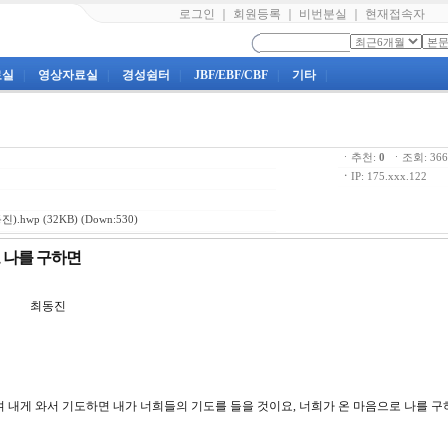
로그인
｜
회원등록
｜
비번분실
｜
현재접속자
료실
|
영상자료실
|
경성쉼터
|
JBF/EBF/CBF
|
기타
|
ㆍ추천:
0
ㆍ조회: 3
ㆍ
IP: 175.xxx.122
진).hwp
(32KB) (Down:530)
로 나를 구하면
 최동진
짖으며 내게 와서 기도하면 내가 너희들의 기도를 들을 것이요, 너희가 온 마음으로 나를 