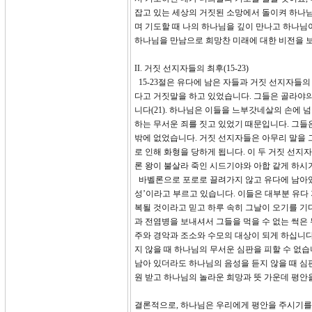
잡고 있는 세상의 거짓된 소망에서 돌이켜 하나님
며 기도할 때 나의 하나님을 깊이 만나고 하나님
하나님을 만남으로 희망찬 미래에 대한 비전을 보
II. 거짓 선지자들의 최후(15-23)
15-23절은 유다에 남은 자들과 거짓 선지자들
다고 거짓말을 하고 있었습니다. 그들은 골라야
니다(21). 하나님은 이들을 느부갓네살의 손에
하는 무서운 죄를 짓고 있었기 때문입니다. 그들
밖에 없었습니다. 거짓 선지자들은 아무리 말을 
로 인해 화형을 당하게 됩니다. 이 두 거짓 선지
론 왕이 불살라 죽인 시드기야와 아합 같게 하시
바벨론으로 포로로 끌려가지 않고 유다에 남아있던
성’이라고 부르고 있습니다. 이들은 대부분 유다
복될 것이라고 믿고 하루 속히 그날이 오기를 기
과 전염병을 보내셔서 그들을 먹을 수 없는 썩은
주와 경악과 조소와 수모의 대상이 되게 하십니
지 않을 때 하나님의 무서운 심판을 피할 수 없
남아 있더라도 하나님의 음성을 듣지 않을 때 
원 받고 하나님의 놀라운 희망과 뜻 가운데 평안을
결론적으로, 하나님은 우리에게 평안을 주시기를 