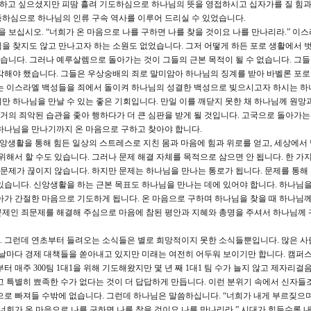
 피하고 싶으셨지만 피땀 흘려 기도하심으로 하나님의 뜻을 영접하시고 십자가를 질 힘과
종하심으로 하나님의 인류 구속 역사를 이루어 드리실 수 있었습니다.
절을 보십시오. “너희가 온 마음으로 나를 구하면 나를 찾을 것이요 나를 만나리라.” 이
을 찾지도 않고 만나고자 하는 소원도 없었습니다. 그저 어떻게 하든 포로 생활에서 
니다. 그러나 예루살렘으로 돌아가는 것이 그들의 근본 목적이 될 수 없습니다. 그
각해야 했습니다. 그들은 우상숭배의 죄로 말미암아 하나님의 징계를 받아 바벨론 포
이는 이스라엘 백성들을 죄에서 돌이켜 하나님의 성결한 백성으로 빚으시고자 하시는 하
만 하나님을 만날 수 있는 좋은 기회입니다. 만일 이를 깨닫지 못한 채 하나님께 원망
의 죄악된 습관을 좇아 행하다가 더 큰 심판을 받게 될 것입니다. 고국으로 돌아가는
하나님을 만나기까지 온 마음으로 구하고 찾아야 합니다.
생활을 통해 힘든 일상의 스트레스로 지친 몸과 마음에 힘과 위로를 얻고, 세상에서
위해서 할 수도 있습니다. 그러나 문제 해결 자체를 목적으로 삼으면 안 됩니다. 한 가
 문제가 끊이지 않습니다. 하지만 문제는 하나님을 만나는 통로가 됩니다. 문제를 통해
있습니다. 신앙생활을 하는 근본 목표도 하나님을 만나는 데에 있어야 합니다. 하나님
아가 간절한 마음으로 기도하게 됩니다. 온 마음으로 구하며 하나님을 찾을 때 하나님께
문제인 죄문제를 해결해 주심으로 마음에 참된 평안과 지혜와 총명을 주셔서 하나님께 
. 그런데 연초부터 들려오는 소식들은 별로 희망적이지 못한 소식들뿐입니다. 많은 사
 날마다 경제 대책들을 쏟아내고 있지만 미래는 여전히 어두워 보이기만 합니다. 캠퍼스
 매주 300팀 1대1을 위해 기도해왔지만 몇 년 째 1대1 팀 수가 늘지 않고 제자리걸
고 특별히 뾰족한 수가 없다는 것이 더 답답하게 만듭니다. 이런 분위기 속에서 신자들
으로 빠져들 수밖에 없습니다. 그런데 하나님은 말씀하십니다. “너희가 내게 부르짖으며
너희가 온 마음으로 나를 구하면 나를 찾을 것이요 나를 만나리라.” 시대가 힘들수록 내