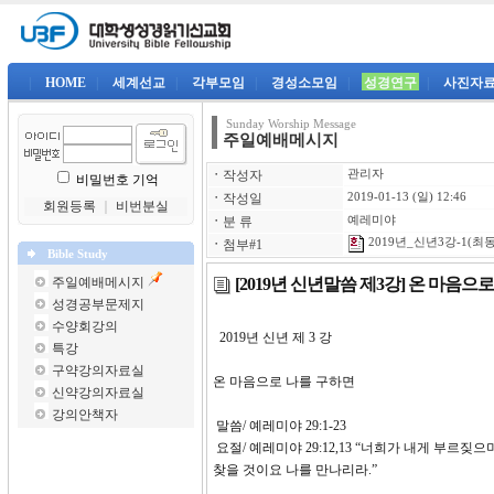
|
HOME
|
세계선교
|
각부모임
|
경성소모임
|
성경연구
|
사진자
Sunday Worship Message
주일예배메시지
ㆍ
작성자
관리자
비밀번호 기억
ㆍ
작성일
2019-01-13 (일) 12:46
회원등록
｜
비번분실
ㆍ
분 류
예레미야
2019년_신년3강-1(최동
ㆍ
첨부#1
Bible Study
[2019년 신년말씀 제3강] 온 마음으
주일예배메시지
성경공부문제지
수양회강의
2019년 신년 제 3 강
특강
구약강의자료실
온 마음으로 나를 구하면
신약강의자료실
강의안책자
말씀/ 예레미야 29:1-23
요절/ 예레미야 29:12,13 “너희가 내게 부르
찾을 것이요 나를 만나리라.”