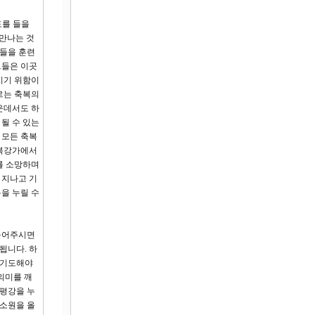
도를 들을
 만나는 것
성들을 훈련
그들은 이곳
시기 위함이
르는 축복의
운데서도 하
될 수 있는
 모든 축복
얍복강가에서
를 소망하며
 지나고 기
을 누릴 수
 들어주시면
됩니다. 하
 기도해야
의미를 깨
 평강을 누
 소원을 올