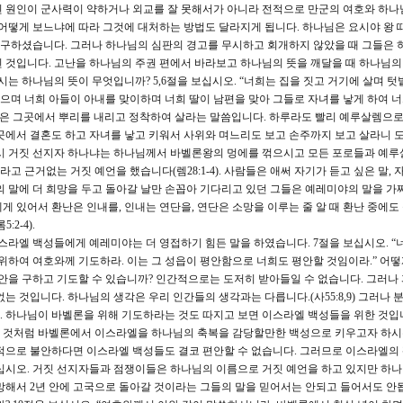
된 원인이 군사력이 약하거나 외교를 잘 못해서가 아니라 전적으로 만군의 여호와 하나
 어떻게 보느냐에 따라 그것에 대처하는 방법도 달라지게 됩니다. 하나님은 요시야 왕 
구하셨습니다. 그러나 하나님의 심판의 경고를 무시하고 회개하지 않았을 때 그들은 
 것입니다. 고난을 하나님의 주권 편에서 바라보고 하나님의 뜻을 깨달을 때 하나님의
시는 하나님의 뜻이 무엇입니까? 5,6절을 보십시오. “너희는 집을 짓고 거기에 살며 텃
낳으며 너희 아들이 아내를 맞이하며 너희 딸이 남편을 맞아 그들로 자녀를 낳게 하여 
씀은 그곳에서 뿌리를 내리고 정착하여 살라는 말씀입니다. 하루라도 빨리 예루살렘으
곳에서 결혼도 하고 자녀를 낳고 키워서 사위와 며느리도 보고 손주까지 보고 살라니 
당시 거짓 선지자 하나냐는 하나님께서 바벨론왕의 멍에를 꺾으시고 모든 포로들과 예루
고 근거없는 거짓 예언을 했습니다(렘28:1-4). 사람들은 애써 자기가 듣고 싶은 말, 
의 말에 더 희망을 두고 돌아갈 날만 손꼽아 기다리고 있던 그들은 예레미야의 말을 가
게 있어서 환난은 인내를, 인내는 연단을, 연단은 소망을 이루는 줄 알 때 환난 중에도
:2-4).
라엘 백성들에게 예레미야는 더 영접하기 힘든 말을 하였습니다. 7절을 보십시오. “
 위하여 여호와께 기도하라. 이는 그 성읍이 평안함으로 너희도 평안할 것임이라.” 어
평안을 구하고 기도할 수 있습니까? 인간적으로는 도저히 받아들일 수 없습니다. 그러나
는 것입니다. 하나님의 생각은 우리 인간들의 생각과는 다릅니다.(사55:8,9) 그러나 
 하나님이 바벨론을 위해 기도하라는 것도 따지고 보면 이스라엘 백성들을 위한 것입
 것처럼 바벨론에서 이스라엘을 하나님의 축복을 감당할만한 백성으로 키우고자 하시
적으로 불안하다면 이스라엘 백성들도 결코 편안할 수 없습니다. 그러므로 이스라엘의
보십시오. 거짓 선지자들과 점쟁이들은 하나님의 이름으로 거짓 예언을 하고 있지만 하
망해서 2년 안에 고국으로 돌아갈 것이라는 그들의 말을 믿어서는 안되고 들어서도 안