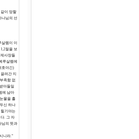
 같이 망할
하나님의 선
루살렘이 이
,2절을 보
 제사장들
 예루살렘에
(여호야긴)
 끌려간 지
 부족함 없
 받아들일
렘에 남아
 눈물을 흘
 두신 하나
과 힐기야는
. 그 자
나님의 뜻과
시니라.”