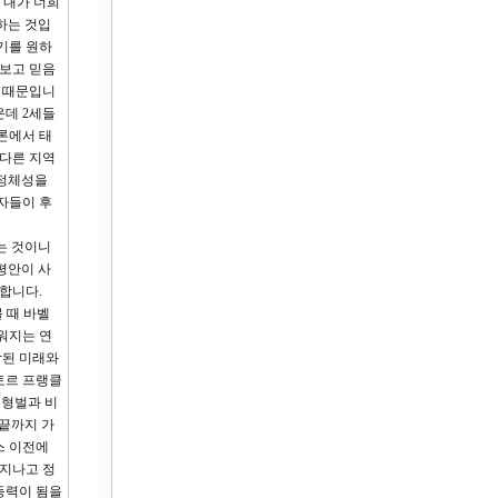
 내가 너희
하는 것입
기를 원하
라보고 믿음
기 때문입니
운데 2세들
론에서 태
 다른 지역
 정체성을
자들이 후
는 것이니
평안이 사
합니다.
 때 바벨
워지는 연
참된 미래와
토르 프랭클
운 형벌과 비
 끝까지 가
스 이전에
 지나고 정
동력이 됨을