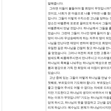
말해줍니다.
그러면 이들이 붙들어야 할 희망이 무엇입니까? 1
것이요, 너희가 온 마음으로 나를 구하면 나를 
입니다. 그들이 이렇게 수치스런 고난을 당하는 
장소인 바벨론에 포로로 끌려오게 하셔서 그들의
바벨론에서 만날 것입니다. 하나님께서 그들을 
었습니다. 그런데 그들이 가나안 땅에 들어가 잘
땅이 아니라 우상숭배하게 하는 저주의 땅이 되었
나님을 만난다면 재앙이 변하여 평안이요 희망이 
유일한 길은 하나님을 간절히 찾고 하나님을 만나
을 얻었습니다. 그러나 여전히 죄로 인한 고통과
밤새도록 씨름해주시면서 만나주시고 이스라엘로
하나님의 축복을 나눠주는 하나님의 백성으로 변화
쁨과 평강으로 가득 찬 희망의 새 아침이 밝아오
있습니다.
고난 중에 있는 그들이 어떻게 하나님을 만날 수
첫째로, 부르짖으며 기도해야 합니다. 부르짖는다
좋고 안들어 주셔도 어쩔 수 없다는 자세로 드리
지만 기도한다고 하나님의 생각이 바뀌어서 더 빨
하는 이유가 무엇입니까? 기도는 하나님의 마음을
닫게 하시고, 하나님의 뜻을 영접하고 고난을 감당
리게 하십니다. 예수님도 본체가 하나님이시지만 