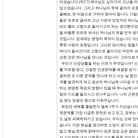
리셨습니다.(히5:7) 예수님도 십자가의 고난을
입으셨습니다. 그리고 하나님의 뜻에 끝까지 순
둘째로, 온 마음으로 구하며 찾아야 합니다. 13
들은 포로로 끌려와 고난 가운데 있었지만 하나님
라도 빨리 고향으로 돌아가고자 하는 생각뿐이었습
을 바벨론 포로로 보내신 하나님의 뜻을 먼저 생
것입니다. 징계에는 분명히 목적이 있습니다. 
룩한 사랑의 표현입니다. 고난은 당시에는 힘들지
하다가 돌아간다면 고향으로 돌아가도 여전히 과거
요한 것은 하나님을 만나는 것입니다. 그러므로 
우리가 신앙생활을 하는 이유가 무엇입니까? 신앙
를 치유함 받고, 간절한 인생문제를 해결함 받기 
결되면 또 다른 문제를 만나게 되고 사는 날 동안
계를 발견하게 되고 겸손히 하나님께 나아갈 수 
하는 분명한 목표와 방향이 있을 때 하나님께 나
람의 기도를 들으시고 만나주십니다. 나의 근본
임 받는 믿음의 종으로 키워주십니다.
희망찬 새해를 출발한지 벌써 2주가 지났습니다
제문제를 가장 시급한 문제로 보고 있고, 정부는
도 날로 피폐하져가고 있습니다. 우리는 오래 전부터
습니다. 이런 현실을 생각하면 소망이 생기지 않
잃고 현실 문제에 얽매이다 보면 점점 깊은 절망
서 기도하면 내가 너희들의 기도를 들을 것이요, 