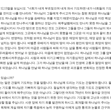
2,13절을 보십시오. “너희가 내게 부르짖으며 내게 와서 기도하면 내가 너희들의 기
찾을 것이요 나를 만나리라.” 하나님이 그들에게 주시고자 하시는 참된 희망은 하나님을
것도 하나님을 떠나 우상을 숭배하는 죄를 지었기 때문이었습니다. 하나님은 이런 백
 하나님으로 만나주시기를 원하신 것입니다. 예루살렘에서도 만나지 못한 하나님을 
출애굽시키사 가나안 땅으로 인도하신 것도 그곳에서 그들을 만나 그들의 하나님이 되
 살게 되었을지라도 그곳에서 하나님을 만나지 못했을 때 그곳은 더 이상 젖과 꿀이 흐
습니다. 번영하는 것처럼 보여도 하나님이 없는 땅은 재앙의 땅이요, 재앙 같은 일 가
넘치는 땅이 됩니다. 바벨론 유배지가 재앙의 땅이 아니라 평안의 땅이요 희망의 땅이 
는 것입니다. 창세기의 야곱은 사람들과 싸워 이기는 삶을 통해 세상 사람들이 원하는
 두려움에서 벗어날 수 없었습니다. 마음에 평안이 없었습니다. 하나님은 이런 그를 
 변화시켜주셨습니다. 사람과 싸워 이기고 빼앗는 자기중심적인 삶에서 하나님나라
된 삶을 살게 하셨습니다. 그가 하나님을 만났을 때 그의 인생에 고통과 절망의 밤이
게 되었습니다. 하나님을 만날 때 하나님 안에서 새로운 피조물로 변화되는 진정한 축복
 있습니까?
는 말은 간절히 기도하는 것을 말합니다. 하나님께 드리는 기도는 간절해야 합니다.
는 기도를 하나님은 기뻐하지 않으십니다. 절실하게 생각하는 만큼 기도도 간절해지게 
리 돌아가게 해주신다는 것은 아닙니다. 그렇다면 어차피 70년이 차야 돌아갈 것인데
 바꿔서 자기가 원하는 것을 얻어내기 위한 것이 아닙니다. 기도할 때 고난과 시련의 
할 힘을 주십니다. 시련 앞에 자기 죄를 발견하게 하시고, 회개할 때 하나님이 주시는
육체에 계실 때에 자기를 죽음에서 능히 구원하실 이에게 심한 통곡과 눈물로 간구와