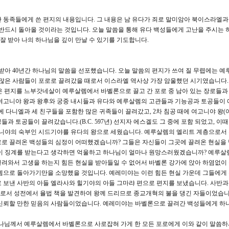
 동족들에게 쓴 편지의 내용입니다. 그 내용은 남 유다가 죄로 말미암아 북이스라엘과
고 반드시 돌아올 것이라는 것입니다. 오늘 말씀을 통해 유다 백성들에게 고난을 주시는 
 잘 받아 나의 하나님을 깊이 만날 수 있기를 기도합니다.
받아 40년간 하나님의 말씀을 선포했습니다. 오늘 말씀의 편지가 쓰여 질 무렵에는 예
 많은 사람들이 포로로 끌려갔을 때로서 이스라엘 역사상 가장 암울했던 시기였습니다. 1
은 편지를 느부갓네살이 예루살렘에서 바벨론으로 끌고 간 포로 중 남아 있는 장로들과
 여고니야 왕과 왕후와 궁중 내시들과 유다와 예루살렘의 고관들과 기능공과 토공들이
05년)에 다니엘과 세 친구들을 포함한 많은 귀족들이 끌려갔고, 2차 침공 때에 여고니야 왕
과 토공들이 끌려갔습니다.(B.C. 597년) 선지자 에스겔도 그 중에 포함 되었고, 이때
고니야의 숙부인 시드기야를 유다의 왕으로 세웠습니다. 예루살렘의 엘리트 계층으로서
로로 끌려온 백성들의 심정이 어떠했겠습니까? 그들은 자신들이 그곳에 끌려온 현실을
들이 징계를 받는다고 생각하면 억울하고 하나님이 얼마나 원망스러웠겠습니까? 예루살
려와서 고생을 하는지 힘든 현실을 받아들일 수 없어서 바벨론 강가에 앉아 하염없이
렘으로 돌아가기만을 소망했을 것입니다. 예레미야는 이런 힘든 현실 가운데 그들에게
 보낸 사반의 아들 엘라사와 힐기야의 아들 그마랴 편으로 편지를 보냈습니다. 사반
로서 성전에서 율법 책을 발견하여 왕께 드리므로 종교개혁의 불을 댕긴 자들이었습니다
 신뢰할 만한 믿음의 사람들이었습니다. 예레미야는 바벨론으로 끌려간 백성들에게 하
나님께서 예루살렘에서 바벨론으로 사로잡혀 가게 한 모든 포로에게 이와 같이 말씀하