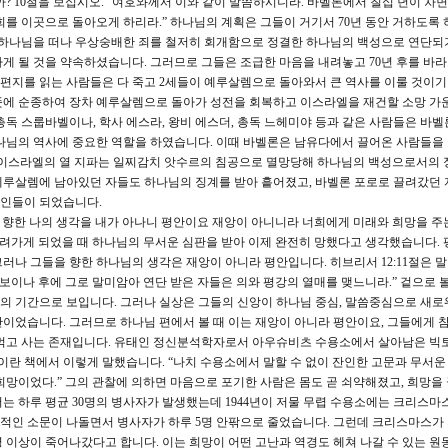
 10절을 보십시오. “여호와께서 이와 같이 말씀하시니라. 바벨론에서 칠십 년이 차면
희를 이곳으로 돌아오게 하리라.” 하나님의 계획은 그들이 거기서 70년 동안 거하도록 
안 하나님을 떠나 우상숭배한 죄를 철저히 회개함으로 정결한 하나님의 백성으로 연단되
게 될 것을 약속하셨습니다. 그러므로 그들은 조급한 마음을 내려놓고 70년 후를 바
이 편지를 읽는 사람들은 다 죽고 2세들이 예루살렘으로 돌아와서 큰 역사를 이룰 것이
뜻에 순종하여 장차 예루살렘으로 돌아가 성전을 회복하고 이스라엘을 재건할 소망 가
총독 스룹바벨이나, 학사 에스라, 왕비 에스더, 총독 느헤미야 등과 같은 사람들은 바벨
나님의 역사에 중요한 역할을 하였습니다. 이때 바벨론은 남유다에서 끌어온 사람들을
북이스라엘의 열 지파는 일찌감치 앗수르의 침공으로 멸망당해 하나님의 백성으로서의
예루살렘에 남아있던 자들도 하나님의 징계를 받아 흩어졌고, 바벨론 포로로 끌려갔던 
인들이 되었습니다.
 향한 나의 생각을 내가 아나니 평안이요 재앙이 아니니라 너희에게 미래와 희망을 주
끌려가게 되었을 때 하나님의 무서운 심판을 받아 이제 완전히 망했다고 생각했습니다. 
러나 그들을 향한 하나님의 생각은 재앙이 아니라 평안입니다. 히브리서 12:11절은 말
보이나 후에 그로 말미암아 연단 받은 자들은 의와 평강의 열매를 맺느니라.” 겉으로 볼
의 기간으로 보입니다. 그러나 실상은 그들의 신앙이 하나님 중심, 말씀중심으로 새로
이었습니다. 그러므로 하나님 편에서 볼 때 이는 재앙이 아니라 평안이요, 그들에게 
 먹고 사는 존재입니다. 유태인 정신분석학자로서 아우슈비츠 수용소에서 살아남은 빅
간의 탐색’이란 책에서 이렇게 말했습니다. “나치 수용소에서 말할 수 없이 잔인한 고문과 무서
희망이었다.” 그의 관찰에 의하면 마음으로 포기한 사람은 몸도 곧 쇠약해졌고, 희망을
는 하루 평균 30명의 병사자가 발생했는데 1944년이 저물 무렵 수용소에는 크리스마
적인 소문이 나돌면서 병사자가 하루 5명 안팎으로 줄었습니다. 그런데 크리스마스가
명 이상이 죽어나갔다고 합니다. 이는 희망이 어떤 고난과 역경도 헤쳐 나갈 수 있는 원