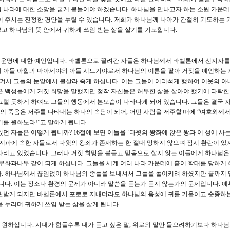
 나라에 대한 소망을 굳게 붙들어야 하겠습니다. 하나님을 만나고자 하는 소원 가운
이 주시는 진정한 평안을 누릴 수 있습니다. 저희가 하나님께 나아가 간절히 기도하는 
고 하나님의 뜻 안에서 귀하게 쓰임 받는 삶을 살기를 기도합니다.
의 운명에 대한 예언입니다. 바벨론으로 끌려간 자들은 하나님께서 바벨론에서 선지자
의 아들 아합과 마아세야의 아들 시드기야로서 하나님의 이름을 팔아 거짓을 예언하는
 넘겨서 그들의 눈앞에서 불살라 죽게 하십니다. 이는 그들이 어리석게 행하여 이웃의 아
은 백성들에게 거짓 희망을 말했지만 정작 자신들은 허무한 삶을 살아야 했기에 타락한 
그럴 듯하게 하여도 그들의 행동에서 본모습이 나타나게 되어 있습니다. 그들은 결국 
자의 죽음은 저주를 나타내는 하나의 속담이 되어, 어떤 사람을 저주할 때에 “여호와께서
기를 원하노라!”고 말하게 됩니다.
 자들은 어떻게 됩니까? 16절에 보면 이들을 ‘다윗의 왕좌에 앉은 왕과 이 성에 사는
 지파에 속한 자들로서 다윗의 왕좌가 존재하는 한 절대 망하지 않으며 잠시 환란이 있
다리고 있었습니다. 그러나 거짓 희망을 붙들고 믿음으로 살지 않는 이들에게 하나님은
 무화과나무 같이 되게 하십니다. 그들을 세계 여러 나라 가운데에 흩어 학대를 당하게 
다. 하나님께서 끊임없이 하나님의 종들을 보내셔서 그들을 돌이키려 하셨지만 끝까지 
습니다. 이는 장소나 환경의 문제가 아니라 말씀을 듣는가 듣지 않는가의 문제입니다. 
심판받게 되지만 바벨론에서 포로로 지내더라도 하나님의 음성에 귀를 기울이고 순종하는
 누리며 귀하게 쓰임 받는 삶을 살게 됩니다.
원하십니다. 시대가 힘들수록 내가 듣고 싶은 말, 위로의 말만 들으려하기보다 하나