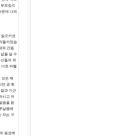
데 부르짖으
가운데 나의
를 일으키셨
 자들이었습
내와 간음
삶을 살 수
자신들의 죄
 너로 바벨
 모든 백
지만 곧 회
 칼과 기근
하시고 저
말씀을 듣
예루살렘에
 자는 구
님의 음성에