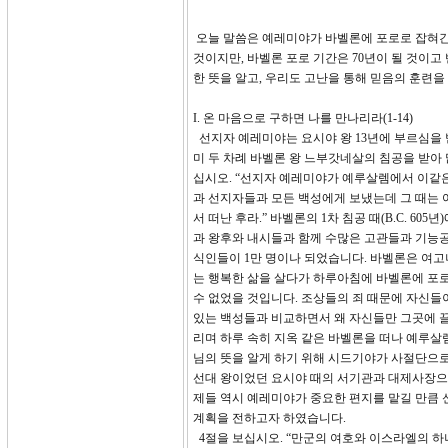
오늘 말씀은 예레미야가 바벨론에 포로로 잡혀간
것이지만, 바벨론 포로 기간은 70년이 될 것이
한 뜻을 알고, 우리도 고난을 통해 믿음의 훈련을
I. 온 마음으로 구하면 나를 만나리라(1-14)
선지자 예레미야는 요시야 왕 13년에 부르심을 
미 두 차례 바벨론 왕 느부갓네살의 침공을 받아
십시오. “선지자 예레미야가 예루살렘에서 이같
과 선지자들과 모든 백성에게 보냈는데 그 때는
서 떠난 후라.” 바벨론의 1차 침공 때(B.C. 6
과 왕후와 내시들과 함께 수많은 고관들과 기능공들
식인들이 1만 명이나 되었습니다. 바벨론은 여
는 행복한 삶을 살다가 하루아침에 바벨론에 포
수 없었을 것입니다. 조상들의 죄 때문에 자신
있는 백성들과 비교하면서 왜 자신들만 그곳에 끌
리며 하루 속히 지옥 같은 바벨론을 떠나 예루살
님의 뜻을 알게 하기 위해 시드기야가 사절단으로
선대 왕이었던 요시야 때의 서기관과 대제사장으
제들 역시 예레미야가 중요한 편지를 맡길 만큼
계획을 전하고자 하였습니다.
4절을 보십시오. “만군의 여호와 이스라엘의 하