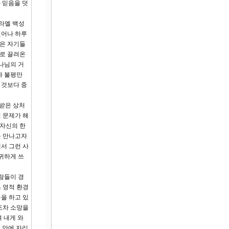
 믿음을 덧
스라엘 백성
벗어나 하루
들은 자기들
로로 끌려온
나님의 거
과 불평만
 것보다 중
 받은 상처
지 문제가 해
 자신의 한
을 만나고자
서 그런 사
귀하게 쓰
람들이 경
 영적 환경
음을 하고 있
조차 소망을
 내게 와
 안에 자리