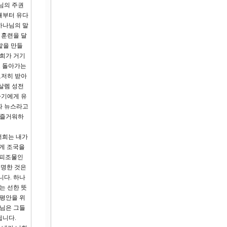
님의 주권
때부터 유다
하나님의 말
 훈련을 달
밭을 만들
너희가 거기
로 돌아가는
도저히 받아
살렘 성전
자기에게 유
짜 뉴스라고
 즐거워하
너희는 내가
떻게 조국을
 피조물인
분명한 것은
니다. 하나
는 선한 뜻
 평안을 위
나님은 그들
됩니다.