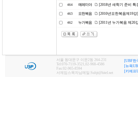
예레미야
[2018년 새학기 준비 
464
요한복음
[2010년요한복음제19
463
누가복음
[2011년 누가복음 제2
462
서울 동대문구 이문2동 264-231
[UBF한
Tel:070-7119-3521,02-968-4586
[뉴욕UB
Fax:02-965-8594
[키에프U
서제임스목자님메일:Suhjt@hitel.net