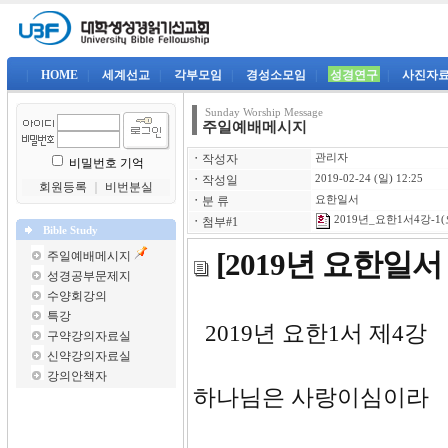
|
HOME
|
세계선교
|
각부모임
|
경성소모임
|
성경연구
|
사진자
Sunday Worship Message
주일예배메시지
ㆍ
작성자
관리자
비밀번호 기억
ㆍ
작성일
2019-02-24 (일) 12:25
회원등록
｜
비번분실
ㆍ
분 류
요한일서
2019년_요한1서4강-1(
ㆍ
첨부#1
Bible Study
[2019년 요한일
주일예배메시지
성경공부문제지
수양회강의
특강
2019년 
구약강의자료실
신약강의자료실
강의안책자
하나님은 사랑이심이라