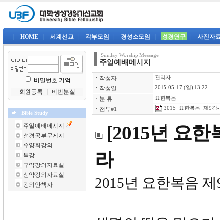
|
HOME
|
세계선교
|
각부모임
|
경성소모임
|
성경연구
|
사진자
Sunday Worship Message
주일예배메시지
ㆍ
작성자
관리자
비밀번호 기억
ㆍ
작성일
2015-05-17 (일) 13:22
회원등록
｜
비번분실
ㆍ
분 류
요한복음
2015_요한복음_제9강-1
ㆍ
첨부#1
Bible Study
주일예배메시지
[2015년 요
성경공부문제지
수양회강의
라
특강
구약강의자료실
신약강의자료실
2015년 
강의안책자