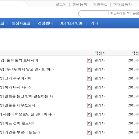
로그인
｜
회원등록
｜
비번분실
｜
현재접속자
료실
|
영상자료실
|
경성쉼터
|
JBF/EBF/CBF
|
기타
|
작성자
작성
11강] 둘씩 둘씩 보내시며
관리자
2018-0
10강] 두려워하지 말고 믿기만 하라
관리자
2018-0
9강] 그가 누구이기에
관리자
2018-0
8강] 씨가 나서 자라되
관리자
2018-0
7강] 말씀을 듣고 받아 결실하는 자
관리자
2018-0
6강] 열둘을 세우셨으니
관리자
2018-0
강] 사람이 떡으로만 살 것이 아니라
관리자
2018-0
강] 어느 것이 옳으냐?
관리자
2018-0
4강] 죄인을 부르러 왔노라
관리자
2018-0