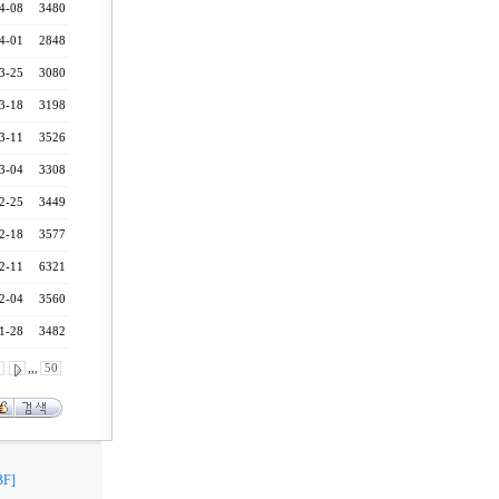
4-08
3480
4-01
2848
3-25
3080
3-18
3198
3-11
3526
3-04
3308
2-25
3449
2-18
3577
2-11
6321
2-04
3560
1-28
3482
0
,,,
50
F]