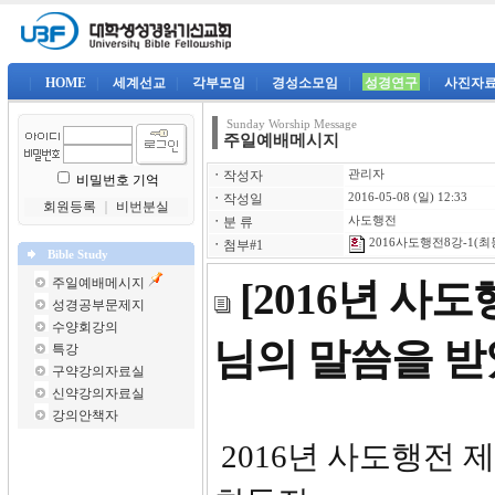
|
HOME
|
세계선교
|
각부모임
|
경성소모임
|
성경연구
|
사진자
Sunday Worship Message
주일예배메시지
ㆍ
작성자
관리자
비밀번호 기억
ㆍ
작성일
2016-05-08 (일) 12:33
회원등록
｜
비번분실
ㆍ
분 류
사도행전
2016사도행전8강-1(최동
ㆍ
첨부#1
Bible Study
주일예배메시지
[2016년 사
성경공부문제지
수양회강의
님의 말씀을 
특강
구약강의자료실
신약강의자료실
강의안책자
2016