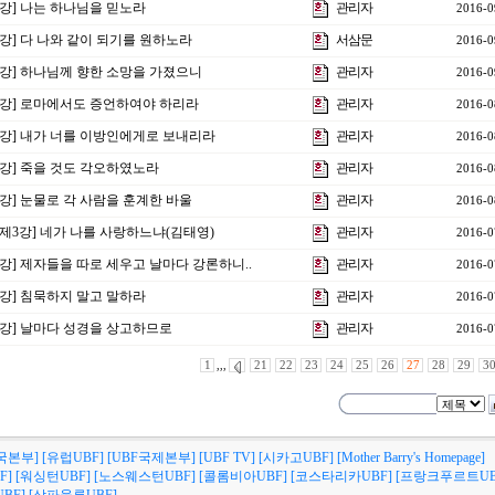
25강] 나는 하나님을 믿노라
관리자
2016-0
4강] 다 나와 같이 되기를 원하노라
서삼문
2016-0
23강] 하나님께 향한 소망을 가졌으니
관리자
2016-0
22강] 로마에서도 증언하여야 하리라
관리자
2016-0
21강] 내가 너를 이방인에게로 보내리라
관리자
2016-0
20강] 죽을 것도 각오하였노라
관리자
2016-0
9강] 눈물로 각 사람을 훈계한 바울
관리자
2016-0
주제3강] 네가 나를 사랑하느냐(김태영)
관리자
2016-0
18강] 제자들을 따로 세우고 날마다 강론하니..
관리자
2016-0
17강] 침묵하지 말고 말하라
관리자
2016-0
16강] 날마다 성경을 상고하므로
관리자
2016-0
1
,,,
21
22
23
24
25
26
27
28
29
3
국본부]
[유럽UBF]
[UBF국제본부]
[UBF TV]
[시카고UBF]
[Mother Barry's Homepage]
F]
[워싱턴UBF]
[노스웨스턴UBF]
[콜롬비아UBF]
[코스타리카UBF]
[프랑크푸르트UB