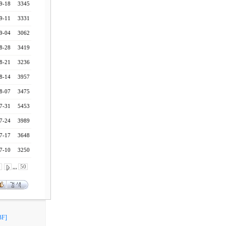
9-18
3345
9-11
3331
9-04
3062
8-28
3419
8-21
3236
8-14
3957
8-07
3475
7-31
5453
7-24
3989
7-17
3648
7-10
3250
0
,,,
50
F]