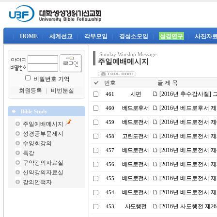
|
HOME
|
세계선교
|
각부모임
|
경성소모임
|
성경연구
|
사진자
Sunday Worship Message
주일예배메시지
비밀번호 기억
번호
글 제 목
회원등록
｜
비번분실
시편
[2016년 추수감사절]
461
베드로후서
[2016년 베드로후서 
460
Bible Study
베드로전서
[2016년 베드로전서 제
459
주일예배메시지
성경공부문제지
고린도전서
[2016년 베드로전서 
458
수양회강의
베드로전서
[2016년 베드로전서 
457
특강
구약강의자료실
베드로전서
[2016년 베드로전서 
456
신약강의자료실
베드로전서
[2016년 베드로전서 
455
강의안책자
베드로전서
[2016년 베드로전서 제
454
사도행전
[2016년 사도행전 제
453