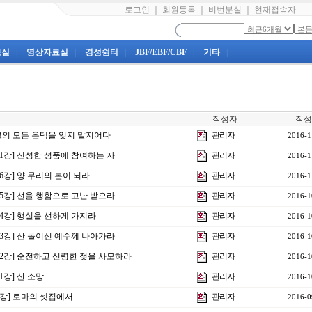
로그인
｜
회원등록
｜
비번분실
｜
현재접속자
료실
|
영상자료실
|
경성쉼터
|
JBF/EBF/CBF
|
기타
|
작성자
작성
 그의 모든 은택을 잊지 말지어다
관리자
2016-1
제1강] 신성한 성품에 참여하는 자
관리자
2016-1
6강] 양 무리의 본이 되라
관리자
2016-1
제5강] 선을 행함으로 고난 받으라
관리자
2016-1
제4강] 행실을 선하게 가지라
관리자
2016-1
제3강] 산 돌이신 예수께 나아가라
관리자
2016-1
제2강] 순전하고 신령한 젖을 사모하라
관리자
2016-1
1강] 산 소망
관리자
2016-1
26강] 로마의 셋집에서
관리자
2016-0