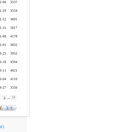
2-06
3537
1-29
3554
1-22
3691
1-15
5617
1-08
4178
1-01
3832
0-25
3952
0-18
4594
0-11
4921
0-04
4110
9-27
3550
0
,,,
50
F]