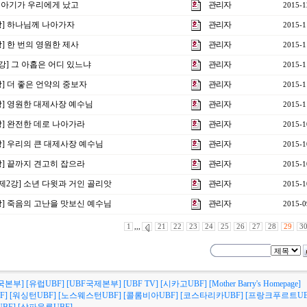
 한 아기가 우리에게 났고
관리자
2015-1
9강] 하나님께 나아가자
관리자
2015-1
강] 한 번의 영원한 제사
관리자
2015-1
특강] 그 아홉은 어디 있느냐
관리자
2015-1
강] 더 좋은 언약의 중보자
관리자
2015-1
6강] 영원한 대제사장 예수님
관리자
2015-1
강] 완전한 데로 나아가라
관리자
2015-1
4강] 우리의 큰 대제사장 예수님
관리자
2015-1
강] 끝까지 견고히 잡으라
관리자
2015-1
주제2강] 소년 다윗과 거인 골리앗
관리자
2015-1
2강] 죽음의 고난을 맛보신 예수님
관리자
2015-0
1
,,,
21
22
23
24
25
26
27
28
29
3
국본부]
[유럽UBF]
[UBF국제본부]
[UBF TV]
[시카고UBF]
[Mother Barry's Homepage]
F]
[워싱턴UBF]
[노스웨스턴UBF]
[콜롬비아UBF]
[코스타리카UBF]
[프랑크푸르트UB