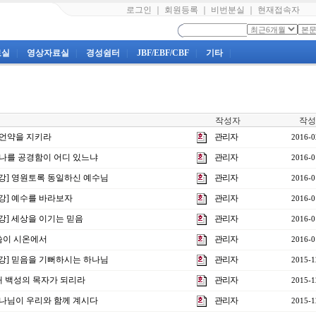
로그인
｜
회원등록
｜
비번분실
｜
현재접속자
료실
|
영상자료실
|
경성쉼터
|
JBF/EBF/CBF
|
기타
|
작성자
작성
] 언약을 지키라
관리자
2016-0
] 나를 공경함이 어디 있느냐
관리자
2016-0
13강] 영원토록 동일하신 예수님
관리자
2016-0
2강] 예수를 바라보자
관리자
2016-0
1강] 세상을 이기는 믿음
관리자
2016-0
말씀이 시온에서
관리자
2016-0
10강] 믿음을 기뻐하시는 하나님
관리자
2015-1
 내 백성의 목자가 되리라
관리자
2015-1
 하나님이 우리와 함께 계시다
관리자
2015-1