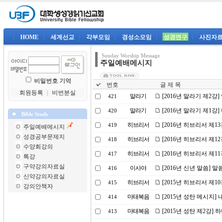
|
HOME
|
세계선교
|
각부모임
|
경성소모임
|
성경연구
|
사진자
Sunday Worship Message
주일예배메시지
비밀번호 기억
번호
글 제 목
회원등록
｜
비번분실
말라기
[2016년 말라기 제2강
421
말라기
[2016년 말라기 제1강
420
Bible Study
히브리서
[2016년 히브리서 제
419
주일예배메시지
성경공부문제지
히브리서
[2016년 히브리서 제1
418
수양회강의
히브리서
[2016년 히브리서 제1
417
특강
구약강의자료실
이사야
[2016년 신년 말씀] 
416
신약강의자료실
히브리서
[2015년 히브리서 제
415
강의안책자
마태복음
[2015년 성탄 메시지]
414
마태복음
[2015년 성탄 제2강]
413