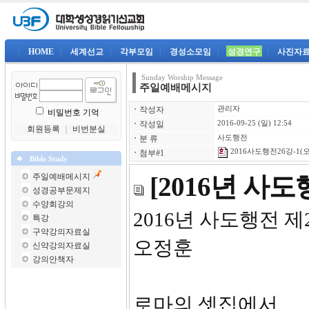
|
HOME
|
세계선교
|
각부모임
|
경성소모임
|
성경연구
|
사진자
Sunday Worship Message
주일예배메시지
ㆍ
작성자
관리자
비밀번호 기억
ㆍ
작성일
2016-09-25 (일) 12:54
회원등록
｜
비번분실
ㆍ
분 류
사도행전
2016사도행전26강-1(오
ㆍ
첨부#1
Bible Study
주일예배메시지
[2016년 사
성경공부문제지
수양회강의
2016년
특강
구약강의자료실
오정훈
신약강의자료실
강의안책자
로마의 셋집에서