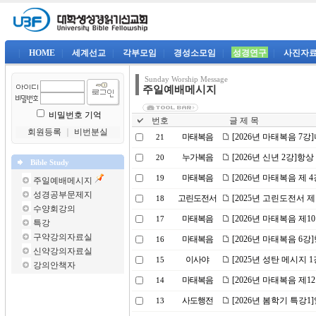
|
HOME
|
세계선교
|
각부모임
|
경성소모임
|
성경연구
|
사진자
Sunday Worship Message
주일예배메시지
비밀번호 기억
번호
글 제 목
회원등록
｜
비번분실
마태복음
[2026년 마태복음 7
21
누가복음
[2026년 신년 2강]
20
Bible Study
마태복음
[2026년 마태복음 제
19
주일예배메시지
성경공부문제지
고린도전서
[2025년 고린도전서 
18
수양회강의
마태복음
[2026년 마태복음 제
17
특강
구약강의자료실
마태복음
[2026년 마태복음 6
16
신약강의자료실
이사야
[2025년 성탄 메시지 
15
강의안책자
마태복음
[2026년 마태복음 제
14
사도행전
[2026년 봄학기 특강
13