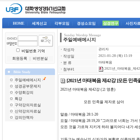
|
HOME
|
세계선교
|
각부모임
|
경성소모임
|
성경연구
|
사진자
Sunday Worship Message
주일예배메시지
ㆍ
작성자
관리자
비밀번호 기억
ㆍ
작성일
2021-01-28 (목) 15:19
회원등록
｜
비번분실
ㆍ
분 류
마태복음
2021년_마태복음_제42강
ㆍ
첨부#1
Bible Study
[2021년 마태복음 제42강 ]모든 민
주일예배메시지
성경공부문제지
2021년 마태복음 제42강 (고 영훈)
수양회강의
특강
모든 민족을 제자로 삼아
구약강의자료실
신약강의자료실
말씀 / 마태복음 28:1-20
강의안책자
요절 / 마태복음 28:19,20 “그러므로 너희는
모든 것을 가르쳐 지키게 하라 볼지어다 내가 세
기독교는 예수님의 십자가와 부활로 이루어진 종