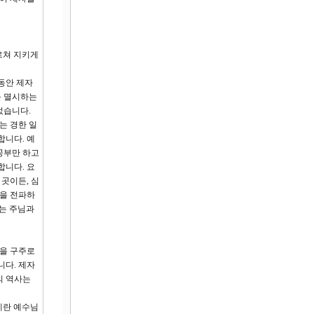
르쳐 지키게
 동안 제자
를 멸시하는
었습니다.
는 경한 일
합니다. 예
공부만 하고
합니다. 요
곳이든, 심
음을 전파하
자는 주님과
님을 구주로
니다. 제자
의 역사는
례란 예수님