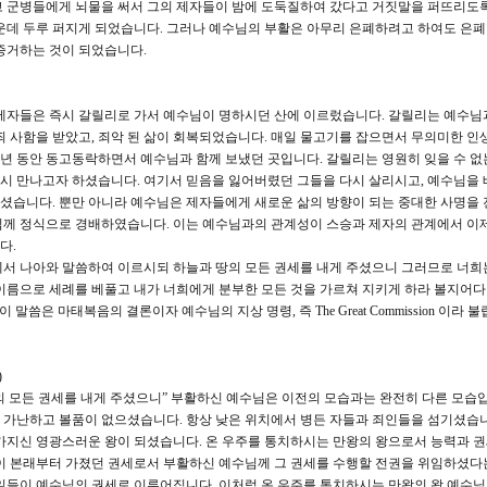
고 군병들에게 뇌물을 써서 그의 제자들이 밤에 도둑질하여 갔다고 거짓말을 퍼뜨리도
운데 두루 퍼지게 되었습니다. 그러나 예수님의 부활은 아무리 은폐하려고 하여도 은폐
증거하는 것이 되었습니다.
 제자들은 즉시 갈릴리로 가서 예수님이 명하시던 산에 이르렀습니다. 갈릴리는 예수님
죄 사함을 받았고, 죄악 된 삶이 회복되었습니다. 매일 물고기를 잡으면서 무의미한 인
3년 동안 동고동락하면서 예수님과 함께 보냈던 곳입니다. 갈릴리는 영원히 잊을 수 없
시 만나고자 하셨습니다. 여기서 믿음을 잃어버렸던 그들을 다시 살리시고, 예수님을
셨습니다. 뿐만 아니라 예수님은 제자들에게 새로운 삶의 방향이 되는 중대한 사명을
님께 정식으로 경배하였습니다. 이는 예수님과의 관계성이 스승과 제자의 관계에서 이
다.
예수께서 나아와 말씀하여 이르시되 하늘과 땅의 모든 권세를 내게 주셨으니 그러므로 너희
이름으로 세례를 베풀고 내가 너희에게 분부한 모든 것을 가르쳐 지키게 하라 볼지어다
씀은 마태복음의 결론이자 예수님의 지상 명령, 즉 The Great Commission 이라 불
)
 모든 권세를 내게 주셨으니” 부활하신 예수님은 이전의 모습과는 완전히 다른 모습입
 가난하고 볼품이 없으셨습니다. 항상 낮은 위치에서 병든 자들과 죄인들을 섬기셨습니
가지신 영광스러운 왕이 되셨습니다. 온 우주를 통치하시는 만왕의 왕으로서 능력과 
님이 본래부터 가졌던 권세로서 부활하신 예수님께 그 권세를 수행할 전권을 위임하셨다
일들이 예수님의 권세로 이루어집니다. 이처럼 온 우주를 통치하시는 만왕의 왕 예수