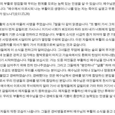
나의 부활로 영접할 때 우리는 한계를 모르는 능력 있는 인생을 살 수 있습니다. 예수님
. “예수께서 이르시되 나는 부활이요 생명이니 나를 믿는 자는 죽어도 살겠고 무릇
느냐”(요11:25,26)
의 소식과 아울러 사명을 주었습니다. 7절을 다 같이 읽겠습니다. “또 빨리 가서 그
희보다 먼저 갈릴리로 가시나니 거기서 너희가 뵈오리라 하라 보라 내가 너희에게 일
부활의 기쁜 소식을 전하라고 하였습니다. 부활의 소식은 시급히 증거 되어야 할 큰 기
은 사망권세에 시달리며 살다가 멸망할 수밖에 없습니다. 이런 자들에게 부활의 소식
 응급환자를 의사가 빨리 가서 치료함으로써 살리는 것과 같습니다.
들에게 이 소식을 전하고자 달려갔습니다. 그녀들은 무덤에 올 때는 슬피 울며 무거
느새 눈물은 걷히고 입가에는 함박웃음이 터지고 가슴속에서도 환희의 탄성이 터져나왔
기 시작하였습니다. 9절을 보십시오. 가는 도중 여인들은 부활하신 예수님을 만나게 
을 심어주기 위해 친히 만나주셨습니다. 그리고 그들에게 “평안하냐” “샬롬” 하며 
나 조금도 변함없이 우리를 사랑하시는 분이십니다. 예수님은 어제나 오늘이나 영원토
발을 붙잡고 경배하였습니다. 경배했다는 것은 예수님께서 경배를 받기에 합당하신 분임을
주로서 우리 인생들의 경배를 받기에 합당하신 분입니다. 예수님은 여인들에게 천사가 말
이에 예수께서 이르시되 무서워하지 말라 가서 내 형제들에게 갈릴리로 가라 하라 거기서 
로 갈릴리에서 제자들을 보기 원하셨습니다. 제자들은 부활하신 예수님을 만난 후에야 
다. 우리도 부활하신 예수님을 만나 경배드릴 때 기쁨이 충만하고 능력있는 인생을 살 
지도자들의 악한 모습이 나옵니다. 그들은 경비병들로부터 예수님의 부활의 소식을 듣고