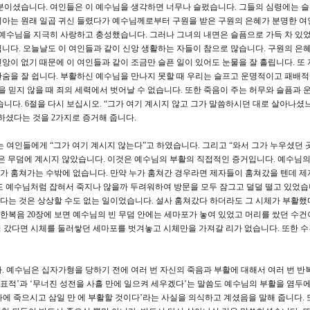
분이셨습니다. 여인들은 이 예수님을 생각하면 너무나 슬펐습니다. 그들의 심령에는 
리아는 원래 일곱 귀신 들렸다가 예수님께로부터 구원을 받은 구원의 은혜가 분명한 
 예수님을 지극히 사랑하고 충성했습니다. 그러나 그녀의 내면은 슬픔으로 가득 차 있었
니다. 오늘날도 이 여인들과 같이 신앙 생활하는 자들이 참으로 많습니다. 구원의 은
앙이 없기 때문에 이 여인들과 같이 조금만 슬픈 일이 있어도 눈물을 잘 흘립니다. 또 
숨을 잘 쉽니다. 부활하신 예수님을 만나지 못할 때 우리는 슬프고 운명적이고 패배
을 믿지 않을 때 죄의 세력에서 벗어날 수 없습니다. 또한 죽음이 주는 허무와 슬픔과 
습니다. 6절을 다시 보십시오. “그가 여기 계시지 않고 그가 말씀하시던 대로 살아나셨
하셨다는 것을 2가지로 증거해 줍니다.
 여인들에게 “그가 여기 계시지 않는다”고 하였습니다. 그리고 “와서 그가 누우셨던 
은 무덤에 계시지 않았습니다. 이것은 예수님의 부활의 직접적인 증거입니다. 예수님의
가 훔쳐가는 수밖에 없습니다. 만약 누가 훔쳐간 경우라면 제자들이 훔쳐갔을 텐데 제
 예수님처럼 잡혀서 죽지나 않을까 두려워하여 방문을 모두 잠그고 덜덜 떨고 있었습
다는 것은 상상할 수도 없는 일이었습니다. 설사 훔쳐갔다 하더라도 그 시체가 부활했
요한복음 20장에 보면 예수님의 빈 무덤 안에는 세마포가 놓여 있었고 머리를 쌌던 수
 훔쳐 갔다면 시체를 둘러쌓던 세마포를 벗겨놓고 시체만을 가져갈 리가 없습니다. 또한 
. 예수님은 십자가형을 당하기 전에 여러 번 자신의 죽음과 부활에 대해서 여러 번 반
32). ‘요나의 표적’과 ‘무너진 성전을 사흘 만에 일으켜 세우겠다’는 말씀도 예수님의 부활을 염두
에 죽으시고 삼일 만 에 부활할 것이다’라는 사실을 의식하고 계셨음을 말해 줍니다. 