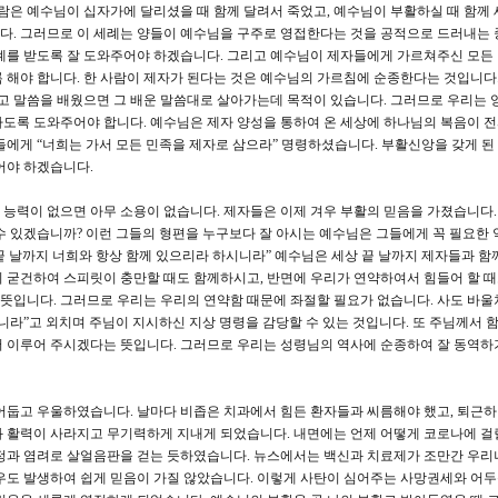
사람은 예수님이 십자가에 달리셨을 때 함께 달려서 죽었고, 예수님이 부활하실 때 함께 
다. 그러므로 이 세례는 양들이 예수님을 구주로 영접한다는 것을 공적으로 드러내는 
례를 받도록 잘 도와주어야 하겠습니다. 그리고 예수님이 제자들에게 가르쳐주신 모든
 해야 합니다. 한 사람이 제자가 된다는 것은 예수님의 가르침에 순종한다는 것입니다
않고 말씀을 배웠으면 그 배운 말씀대로 살아가는데 목적이 있습니다. 그러므로 우리는 
도록 도와주어야 합니다. 예수님은 제자 양성을 통하여 온 세상에 하나님의 복음이 
들에게 “너희는 가서 모든 민족을 제자로 삼으라” 명령하셨습니다. 부활신앙을 갖게 된
어야 하겠습니다.
능력이 없으면 아무 소용이 없습니다. 제자들은 이제 겨우 부활의 믿음을 가졌습니다.
수 있겠습니까? 이런 그들의 형편을 누구보다 잘 아시는 예수님은 그들에게 꼭 필요한 
세상 끝 날까지 너희와 항상 함께 있으리라 하시니라” 예수님은 세상 끝 날까지 제자들과 함
 굳건하여 스피릿이 충만할 때도 함께하시고, 반면에 우리가 연약하여서 힘들어 할 
입니다. 그러므로 우리는 우리의 연약함 때문에 좌절할 필요가 없습니다. 사도 바울
니라”고 외치며 주님이 지시하신 지상 명령을 감당할 수 있는 것입니다. 또 주님께서 
서 이루어 주시겠다는 뜻입니다. 그러므로 우리는 성령님의 역사에 순종하여 잘 동역하
어둡고 우울하였습니다. 날마다 비좁은 치과에서 힘든 환자들과 씨름해야 했고, 퇴근하
과 활력이 사라지고 무기력하게 지내게 되었습니다. 내면에는 언제 어떻게 코로나에 걸
걱정과 염려로 살얼음판을 걷는 듯하였습니다. 뉴스에서는 백신과 치료제가 조만간 우리
우도 발생하여 쉽게 믿음이 가질 않았습니다. 이렇게 사탄이 심어주는 사망권세와 어