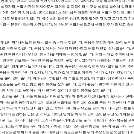
로 표현 되듯이 반드시 죽으실 뿐만 아니라, 반드시 다시 살아나실 것을 말씀하셨습니다. 
 십자가와 부활 사건이 메시아로서 겪어야 할 과정이라는 것을 성경을 풀어서 설명해
구약에 이미 예언된 것이었습니다(시16:8-10). 예수님은 어쩌다 우연히 부활한 것이 아니라
신 대로 부활하신 것입니다. 예수님의 말씀은 하나도 땅에 떨어지지 않고 그대로 다 이
수 없는 분명한 역사적 사건입니다. 예수님은 부활하심으로서 생명의 주가 되시고 죽
엇입니까? 사람들의 문제는 결국 죽는다는 것입니다. 죽음은 우리가 애써 쌓아 놓은 
으로 두려운 것입니다. 죽음 앞에서는 아무리 태연하려고 해도 태연할 수가 없습니다. 
 순간 뿐만 아니라 우리의 전 생애를 지배하는 힘이 있습니다. 우리는 매일 주위에서 
인 관련이 없을 때는 아무런 영향을 미치지 못합니다. 그러다가 사랑하는 부모님이나 가
로 실감 있게 받아 들여지게 됩니다. 그 때 죽음은 나에게 깊은 허무와 절망을 심어 주
 죽음은 이론이 아니라 실제입니다. 이와 같이 부활도 이론이 아니라 실제인 것입니다.
 불어 넣어 줍니다. 예수님의 부활을 나의 부활로 영접할 때 부활의 생명력이 내 속
요소들을 물리치고 밝고 힘찬 인생을 살게 됩니다. 그 때 슬픔이 변하여 기쁨이 되고 
적인 자가 되고 운명적인 자가 변하여 섭리에 기초한 인생을 살게 됩니다.
산 소망을 줍니다. 사도 베드로는 박해로 말미암아 흩어진 나그네들에게 보내는 서신에
 하나님을 찬송하리로다 그의 많으신 긍휼대로 예수 그리스도를 죽은 자 가운데서 부
있게 하시며 썩지 않고 더럽지 않고 쇠하지 아니하는 유업을 잇게 하시나니 곧 너희를 
을 살다가 절망하는 것은 결국 썩고 쇠하고 없어질 이 땅의 것에 소망을 두고 있기 때문입
위해 꾸리고 이기적이 됩니다. 그러나 하늘나라에 소망을 둘 때 이 땅에서 주와 복음을 위
수 그리스도의 부활은 우리의 삶의 가치관과 삶의 스타일과 희망을 바꾸어 놓습니다. 우
 사람으로 변화시켜 놓습니다. 예수님의 죽으심을 나를 위해 죽으심으로 영접할 때 죄