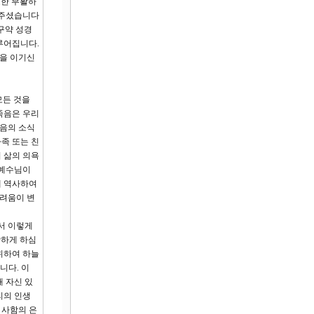
또한 부활하
 주셨습니다
 구약 성경
루어집니다.
음을 이기신
모든 것을
죽음은 우리
죽음의 소식
족 또는 친
어 삶의 의욕
 예수님이
에 역사하여
두려움이 변
서 이렇게
활하게 하심
위하여 하늘
니다. 이
해 자신 있
리의 인생
 사함의 은