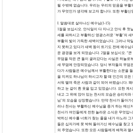
될 수밖에 없습니다. 우리는 우리의 믿음을 부활
가 무엇인가 생각해 보고자 합니다. 또한 부활신앙
I. 말씀대로 살아나신 예수님(1-15)
1절을 보십시오. 안식일이 다 지나고 안식 후 
세를 파하시고 부활하신 영광스러운 ‘부활’의 새
부활의 빛이 가득한 새벽이었습니다. 그러나 막달
지 못하고 있다가 새벽 동이 트기도 전에 예수님
운 광경을 보게 되었습니다. 2절을 보십시오. “
무덤을 막은 큰 돌이 굴러갔다는 사실은 하늘로
새 무덤에 안장되었습니다. 당시 부자들의 무덤은 
다가 사람들은 예수님께서 부활한다는 소문을 들
을 지켜도 하나님이 하시고자 할 때 인간의 모든
서워 떨며 죽은 사람과 같이 되어 버렸습니다. 
하고 눈 같이 흰 옷을 입고 있었습니다. 요한 계시
내고 그 위에 앉아 있는 천사의 모습은 승리자와
님’의 모습을 상징했습니다. 만약 천사가 돌아가
러나 천사는 부활하신 예수님을 증거 하는 메신
천사가 여인들에게 전한 놀라운 소식은 무엇입니까
박히신 예수를 너희가 찾는 줄을 내가 아노라 그
들은 십자가에 못 박혀 돌아가신 예수님을 찾고 
의 주였습니다. 또한 모든 사람들에게 배척과 멸