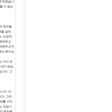
록 하였습니
할 수 없는
과 제자들
생을 살던
는 신앙적
 배반하고
 전해주고자
제는 예수님
는 가서 모
 내가 세상
립니다. 그
니다. 이
다. 그러
권세를 가지
는 것입니
님이 제자들