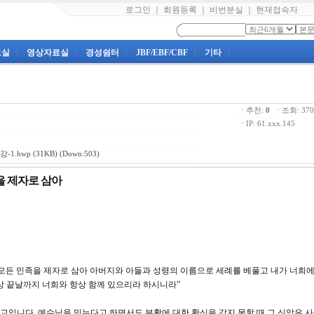
로그인
｜
회원등록
｜
비번분실
｜
현재접속자
료실
|
영상자료실
|
경성쉼터
|
JBF/EBF/CBF
|
기타
|
ㆍ추천:
0
ㆍ조회: 3
ㆍ
IP: 61.xxx.145
-1.hwp
(31KB) (Down:503)
족을 제자로 삼아
 가서 모든 민족을 제자로 삼아 아버지와 아들과 성령의 이름으로 세례를 베풀고 내가 너희
상 끝날까지 너희와 항상 함께 있으리라 하시니라”
교입니다. 예수님을 믿는다고 하면서도 부활에 대한 확신을 갖지 못할 때 그 신앙은 