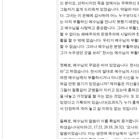
신 분이요, 선하시지만 죽음 앞에서는 무력하신 
그림자가 짙게 드리워져 있었습니다. 막달라 마
다. 그녀는 이 은혜에 감사하여 어느 누구보다도
는 아직 부활하신 예수님을 만나지 못했기 때문입
고 예수님을 사랑하고 충성합니다. 그러나 부활신
쩔 수 없다는 패배주의와 운명주의에 시달리며 한
활을 할 수 밖에 없습니다. 우리가 예수님의 부활
할 수 없습니다. 그러나 예수님은 분명 부활하셨
그가 누우셨던 곳을 보라” 천사는 예수님이 부활
첫째로, 예수님의 무덤은 비어 있었습니다. 천사는
라”고 하였습니다. 천사의 말대로 예수님의 시신
려면 예수님께서 부활하시거나 아니면 시신을 누
쳐갈 만한 용기가 있었습니까? 제자들은 자신들도
그들이 철통같이 군병들이 지키고 있는데 훔쳐간
을 내놓고 거짓말을 할 수는 없는 것입니다. 또 
있었다고 기록되어 있습니다(요20:6,7). 누가
서 단정하게 개어 놓고 갈 이유도 없는 것입니다.
둘째로, 예수님의 말씀이 이를 확실히 증거합니다
하셨습니다(마16:21, 17:23, 20:19, 26:
말씀이었습니다. 이는 생전에 예수님께서 ‘십자가