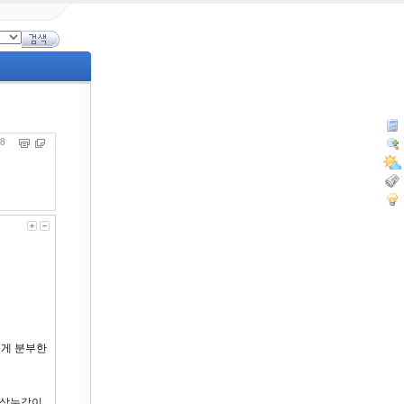
708
에게 분부한
사상누각이