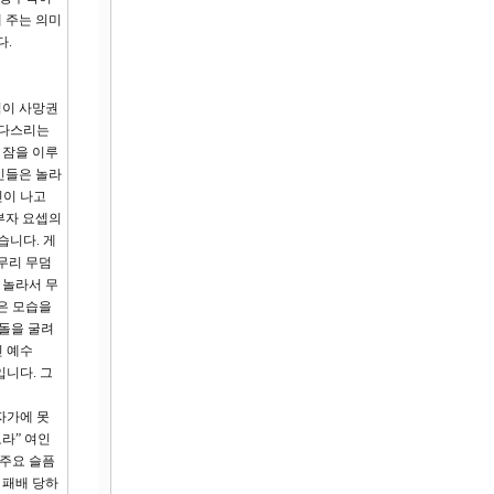
 주는 의미
다.
님이 사망권
 다스리는
 잠을 이루
인들은 놀라
진이 나고
부자 요셉의
습니다. 게
무리 무덤
 놀라서 무
은 모습을
 돌을 굴려
신 예수
입니다. 그
자가에 못
라” 여인
 주요 슬픔
 패배 당하