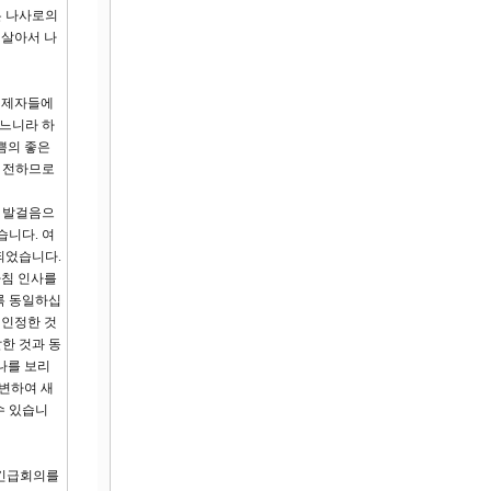
은 나사로의
 살아서 나
의 제자들에
렀느니라 하
쁨의 좋은
을 전하므로
운 발걸음으
습니다. 여
되었습니다.
아침 인사를
록 동일하십
 인정한 것
한 것과 동
나를 보리
변하여 새
수 있습니
 긴급회의를