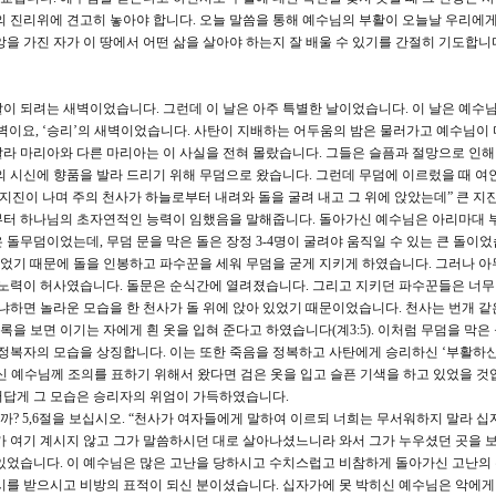
의 진리위에 견고히 놓아야 합니다. 오늘 말씀을 통해 예수님의 부활이 오늘날 우리에게
을 가진 자가 이 땅에서 어떤 삶을 살아야 하는지 잘 배울 수 있기를 간절히 기도합니
첫날이 되려는 새벽이었습니다. 그런데 이 날은 아주 특별한 날이었습니다. 이 날은 예수
벽이요, ‘승리’의 새벽이었습니다. 사탄이 지배하는 어두움의 밤은 물러가고 예수님이
라 마리아와 다른 마리아는 이 사실을 전혀 몰랐습니다. 그들은 슬픔과 절망으로 인해
의 시신에 향품을 발라 드리기 위해 무덤으로 왔습니다. 그런데 무덤에 이르렀을 때 여
큰 지진이 나며 주의 천사가 하늘로부터 내려와 돌을 굴려 내고 그 위에 앉았는데” 큰 지
부터 하나님의 초자연적인 능력이 임했음을 말해줍니다. 돌아가신 예수님은 아리마대 
돌무덤이었는데, 무덤 문을 막은 돌은 장정 3-4명이 굴려야 움직일 수 있는 큰 돌이었
었기 때문에 돌을 인봉하고 파수꾼을 세워 무덤을 굳게 지키게 하였습니다. 그러나 아
 노력이 허사였습니다. 돌문은 순식간에 열려졌습니다. 그리고 지키던 파수꾼들은 너무
왜냐하면 놀라운 모습을 한 천사가 돌 위에 앉아 있었기 때문이었습니다. 천사는 번개 같
록을 보면 이기는 자에게 흰 옷을 입혀 준다고 하였습니다(계3:5). 이처럼 무덤을 막은
 정복자의 모습을 상징합니다. 이는 또한 죽음을 정복하고 사탄에게 승리하신 ‘부활하
신 예수님께 조의를 표하기 위해서 왔다면 검은 옷을 입고 슬픈 기색을 하고 있었을 것
저답게 그 모습은 승리자의 위엄이 가득하였습니다.
? 5,6절을 보십시오. “천사가 여자들에게 말하여 이르되 너희는 무서워하지 말라 십
가 여기 계시지 않고 그가 말씀하시던 대로 살아나셨느니라 와서 그가 누우셨던 곳을 보
있었습니다. 이 예수님은 많은 고난을 당하시고 수치스럽고 비참하게 돌아가신 고난의
시를 받으시고 비방의 표적이 되신 분이셨습니다. 십자가에 못 박히신 예수님은 악에게