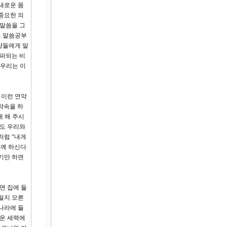
새로운 몸
중요한 의
 말씀을 그
. 말씀공부
양들에게 말
전파되는 비
 우리는 이
 이런 연약
약속을 하
께 해 주시
때도 우리와
처럼 “내게
함께 하신다
기만 하면
면 집에 들
릴지 모른
나라에 들
두운 세력에