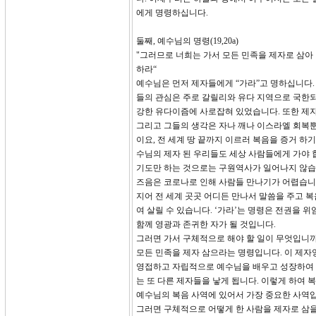
에게 명령하십니다.
둘째, 예수님의 명령(19,20a)
"그러므로 너희는 가서 모든 민족을 제자로 삼아
하라“
예수님은 먼저 제자들에게 “가라”고 명하십니다. 
들의 관심은 주로 갈릴리와 유다 지역으로 국한되
강한 유다이즘에 사로잡혀 있었습니다. 또한 제
그리고 그들의 생각은 자나 깨나 이스라엘 회복뿐
이요, 전 세계 땅 끝까지 이르러 복음을 증거 하
수님의 제자 된 우리들도 세상 사람들에게 가야 
기도만 하는 것으로는 구원역사가 일어나지 않습니
즈음은 코로나로 인해 사람들 만나기가 어렵습니다
지어 전 세계 곳곳 어디든 만나서 말씀을 주고 복
여 살릴 수 있습니다. ‘가라’는 명령은 전권을
함께 영광과 존귀한 자가 될 것입니다.
그러면 가서 구체적으로 해야 할 일이 무엇입니까
모든 민족을 제자 삼으라는 명령입니다. 이 제자
영접하고 자립적으로 예수님을 배우고 성장하여 또
는 또 다른 제자들을 낳게 됩니다. 이렇게 하여
예수님의 복음 사역에 있어서 가장 중요한 사역
그러면 구체적으로 어떻게 한 사람을 제자로 삼을