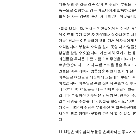
혜를 누릴 수 있는 것과 같이, 예수님의 부활을 
죽음으로 절망하고 있는 마르다에게 말씀하셨습니다
를 믿는 자는 영원히 죽지 아니 하리니 이것을 네가 믿
7절을 보십시오. 천사는 여인들에게 예수님의 부활
게 이르되 그가 죽은 자 가운데서 살아나셨고 너
거늘” 천사는 여인들에게 빨리 가서 제자들에게 
소식입니다. 부활의 소식을 알지 못할 때 사람들
생명을 살릴 수 있습니다. 이는 마치 죽어 가는
여인들은 무서움과 큰 기쁨으로 무덤을 떠나 제자
로 왔었습니다. 그러나 부활 소식을 들은 후 어
인들은 너무 기뻐서 깡충깡충 뛰면서 힘차게 달리
예수님은 여인들을 사랑하사 그들에게 부활의 확신
하셨습니다. 예수님은 부활 전이나 부활하신 후
니다(히13:8). 여인들은 너무 기뻐 예수님의 
입니다. 부활하신 예수님은 만왕의 왕. 만주의 
일한 사명을 주셨습니다. 10절을 보십시오. “
라 하시니라” 예수님은 부활하신 후 말씀하신대
사람이 되고 담대한 부활의 증인이 될 수 있습니
다.
11-15절은 예수님의 부활을 은폐하려는 종교