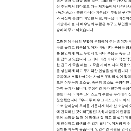
님은 영어 성경을 통해 보면, ‘must'라는 단어
신 주님께서 엠마오로 가는 제자들에게 나타나사
(눅24:26,27). 뿐만 아니라 예수님의 부활은 
과 자신이 분명히 예언한 대로, 하나님이 예정하
이상에서 볼 때 예수님의 부활은 누구도 부인할 
승리의 주가 되셨습니다.
그러면 예수님의 부활이 우리에게 주는 의미가 무
무로 돌리고 행복을 앗아가 버립니다. 죽음은 참
를 불안하게 하고 두렵게 합니다. 죽음은 죽는 그
을 접하고 있습니다. 그러나 이것이 나와 직접적
한 친구가 죽을 때는 그 죽음이 바로 나의 죽음으
을 상실하게 하고 무기력한 인생을 살게 합니다.
죽음에서 부활하셨다는 사실은 우리의 삶에 활력을
모든 어두움의 요소들, 죽음의 요소들, 운명적인 
하여 용기가 됩니다. 부정적인 자가 변하여 긍정
뿐만 아니라 예수 그리스도의 부활은 우리에게 
찬송했습니다. “우리 주 예수 그리스도의 아버지
으로 말미암아 우리를 거듭나게 하사 산 소망이 
에 간직하신 것이라”(벧전1:3,4) 사람들이 인생
땅에 소망을 둘 때 이 땅에서 잘 먹고 잘 살기 
게 헌신하고 희생할 수 있게 됩니다. 이처럼 예
전체를 바꾸어 놓습니다. 인간적인 사람을 영적인