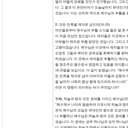
열어 어떻게 은폐할 것인가 연구했습니다. 그리
다. 그 결과 이 유언비어가 오늘날까지 유대인가
것입니다. 이는 오히려 역으로 예수님의 부활을 
II. 모든 민족을 제자로 삼으라(16-20)
여인들로부터 예수님의 부활 소식을 들은 열 한
이 처음 만났던 장소입니다. 제자들은 이곳에서 
어부들이 제자로 부름 받았던 곳입니다. 그리고 
고향이었습니다. 예수님은 이곳에서 제자들과 다
도망친 그들과 깨어진 관계성을 회복하기를 원하
하셨습니다. 이 곳에서 제자들은 부활하신 예수
을 창조주요 왕으로서 영접하고 있음을 의미합니
18-20절을 보십시오. 다 같이 읽겠습니다. “
든 민족을 제자로 삼아 아버지와 아들과 성령의 
끝 날까지 너희와 항상 함께 있으리라 하시니라” 이 말
러면 이 명령이 의미하는 바가 무엇입니까?
첫째, 하늘과 땅의 모든 권세를 가지신 예수님(18
“예수께서 나아와 말씀하여 이르시되 하늘과 땅의
전의 예수님의 모습은 유대인의 왕으로 오셨지만
나 부활하신 예수님은 하늘과 땅의 모든 권세를 
셨습니다. 이 권세는 성부 하나님과 성자 하나
다. 이제부터는 하늘과 땅에서 이루어지는 모든 