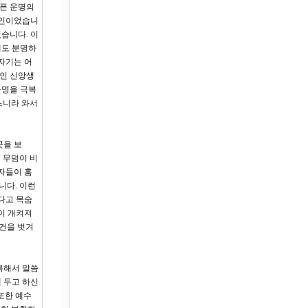
슬픈 운명의
여인이었습니
습니다. 이
혜도 분명하
자기는 어
적인 신앙생
운명을 극복
느니라 와서
곳을 보
 무덤이 비
자들이 훔
니다. 이런
다고 목숨
건이 개켜져
수건을 벗겨
복해서 말씀
에 두고 하신
또한 예수