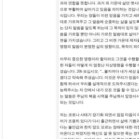
과의 연합을 뜻합니다. 과거 죄 가운데 살던 옛
으로 부활하여 살아가고 있음을 의미하는 것입니
식입니다. 우리는 양들이 이런 믿음을 가지고 세
대로 가르쳐주고 그 말씀에 순종하는 삶을 살도록
는 단지 말씀을 알도록 하는데 그 목적이 있지 
씀을 가르칠 뿐만 아니라 가르친 말씀대로 살아가
젼을 가지셨습니다. 그리고 그 비젼 가운데 제자
명령의 말씀이 분명한 삶의 방향이요, 목적이 되
아무리 중요한 명령이라 할지라도 그것을 수행할 
한 자들이 어떻게 이 엄청난 지상명령을 수행할 
셨습니다. 20b 보십시오. “...볼지어다 내가 
겠다고 약속해 주셨습니다. 이것은 우리가 믿음이
함께 하셔서 우리를 실제적으로 도와주시겠다는 뜻
능력주시는 자 안에서 내가 모든 것을 할 수 있느
는 말씀은 주님의 복음 사역을 주님께서 앞장서
되는 것입니다.
저는 코로나 사태가 장기화 되면서 점점 마음이 
어가 조용히 있다가 다시 출근하면서 삶에 기쁨
다는 불안감과 한치 앞도 모르는 장래에 대한 
어온다고 하였지만 백신도 잘 못 맞으면 죽는 경