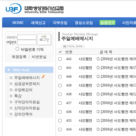
|
HOME
|
세계선교
|
각부모임
|
경성소모임
|
성경연구
|
사진자
Sunday Worship Message
주일예배메시지
비밀번호 기억
번호
글 제 목
회원등록
｜
비번분실
사도행전
[2016년 사도행전 제
442
사도행전
[2016년 사도행전 제
441
Bible Study
사도행전
[2016년 사도행전 제
440
주일예배메시지
성경공부문제지
사도행전
[2016년 사도행전 제
439
수양회강의
사도행전
[2016년 사도행전 제1
438
특강
구약강의자료실
사도행전
[2016년 사도행전 제
437
신약강의자료실
사도행전
[2016년 사도행전 제
436
강의안책자
사도행전
[2016년 사도행전 제9
435
사도행전
[2016년 사도행전 
434