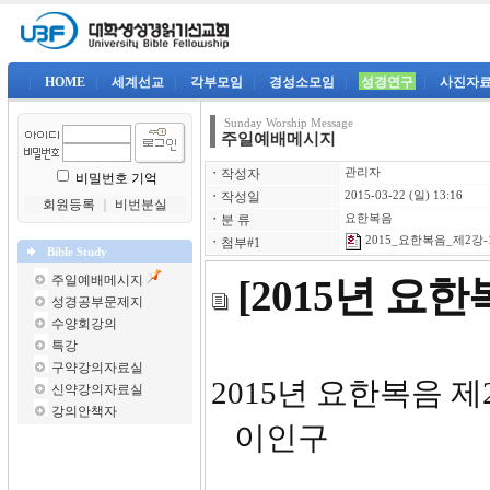
|
HOME
|
세계선교
|
각부모임
|
경성소모임
|
성경연구
|
사진자
Sunday Worship Message
주일예배메시지
ㆍ
작성자
관리자
비밀번호 기억
ㆍ
작성일
2015-03-22 (일) 13:16
회원등록
｜
비번분실
ㆍ
분 류
요한복음
2015_요한복음_제2강-1
ㆍ
첨부#1
Bible Study
주일예배메시지
[2015년 요
성경공부문제지
수양회강의
특강
구약강의자료실
2015
신약강의자료실
강의안책자
이인구