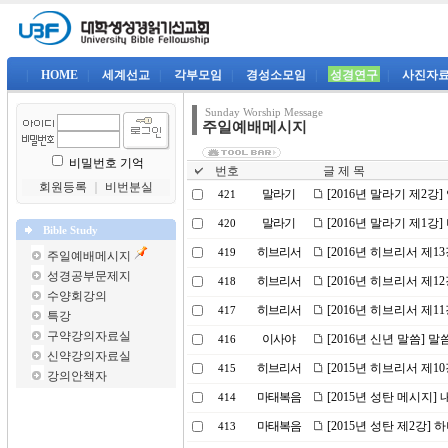
|
HOME
|
세계선교
|
각부모임
|
경성소모임
|
성경연구
|
사진자
Sunday Worship Message
주일예배메시지
비밀번호 기억
번호
글 제 목
회원등록
｜
비번분실
말라기
[2016년 말라기 제2강
421
말라기
[2016년 말라기 제1강
420
Bible Study
히브리서
[2016년 히브리서 제
419
주일예배메시지
성경공부문제지
히브리서
[2016년 히브리서 제1
418
수양회강의
히브리서
[2016년 히브리서 제1
417
특강
구약강의자료실
이사야
[2016년 신년 말씀] 
416
신약강의자료실
히브리서
[2015년 히브리서 제
415
강의안책자
마태복음
[2015년 성탄 메시지]
414
마태복음
[2015년 성탄 제2강]
413