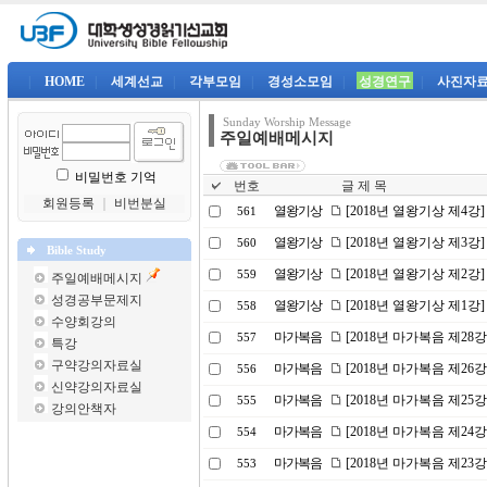
|
HOME
|
세계선교
|
각부모임
|
경성소모임
|
성경연구
|
사진자
Sunday Worship Message
주일예배메시지
비밀번호 기억
번호
글 제 목
회원등록
｜
비번분실
열왕기상
[2018년 열왕기상 제4
561
열왕기상
[2018년 열왕기상 제3강
560
Bible Study
열왕기상
[2018년 열왕기상 제2강
559
주일예배메시지
성경공부문제지
열왕기상
[2018년 열왕기상 제1강
558
수양회강의
마가복음
[2018년 마가복음 제2
557
특강
구약강의자료실
마가복음
[2018년 마가복음 제26
556
신약강의자료실
마가복음
[2018년 마가복음 제25강
555
강의안책자
마가복음
[2018년 마가복음 제24
554
마가복음
[2018년 마가복음 제23
553