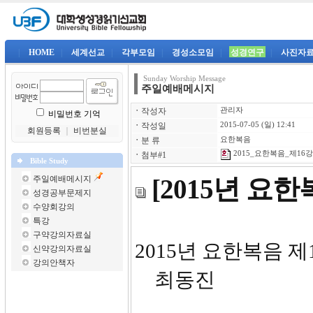
|
HOME
|
세계선교
|
각부모임
|
경성소모임
|
성경연구
|
사진자
Sunday Worship Message
주일예배메시지
ㆍ
작성자
관리자
비밀번호 기억
ㆍ
작성일
2015-07-05 (일) 12:41
회원등록
｜
비번분실
ㆍ
분 류
요한복음
2015_요한복음_제16강-
ㆍ
첨부#1
Bible Study
주일예배메시지
[2015년 요
성경공부문제지
수양회강의
특강
구약강의자료실
2015년
신약강의자료실
강의안책자
최동진