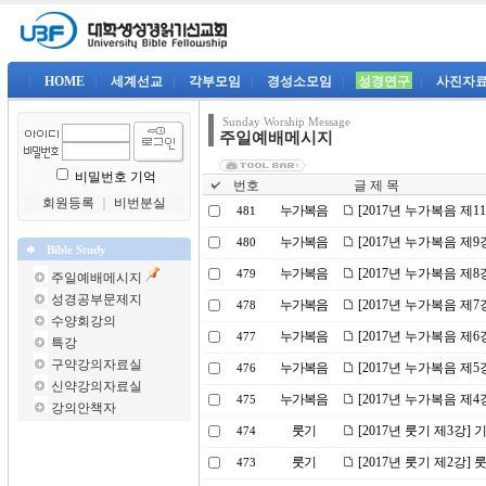
|
HOME
|
세계선교
|
각부모임
|
경성소모임
|
성경연구
|
사진자
Sunday Worship Message
주일예배메시지
비밀번호 기억
번호
글 제 목
회원등록
｜
비번분실
누가복음
[2017년 누가복음 제
481
누가복음
[2017년 누가복음 제
480
Bible Study
누가복음
[2017년 누가복음 제
479
주일예배메시지
성경공부문제지
누가복음
[2017년 누가복음 제
478
수양회강의
누가복음
[2017년 누가복음 제
477
특강
구약강의자료실
누가복음
[2017년 누가복음 제5
476
신약강의자료실
누가복음
[2017년 누가복음 제
475
강의안책자
룻기
[2017년 룻기 제3강]
474
룻기
[2017년 룻기 제2강
473