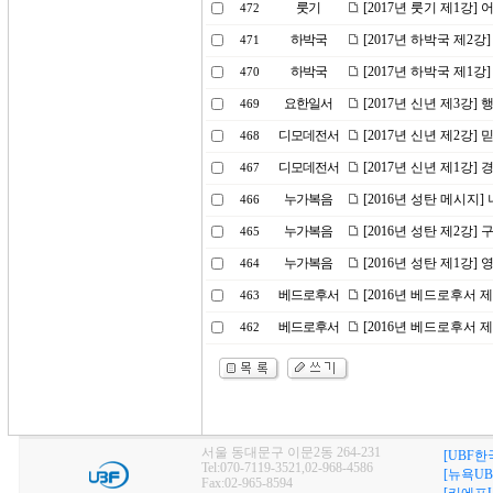
룻기
[2017년 룻기 제1강
472
하박국
[2017년 하박국 제2
471
하박국
[2017년 하박국 제1
470
요한일서
[2017년 신년 제3강
469
디모데전서
[2017년 신년 제2강
468
디모데전서
[2017년 신년 제1강
467
누가복음
[2016년 성탄 메시지
466
누가복음
[2016년 성탄 제2강]
465
누가복음
[2016년 성탄 제1강]
464
베드로후서
[2016년 베드로후서 
463
베드로후서
[2016년 베드로후서 
462
서울 동대문구 이문2동 264-231
[UBF한
Tel:070-7119-3521,02-968-4586
[뉴욕UB
Fax:02-965-8594