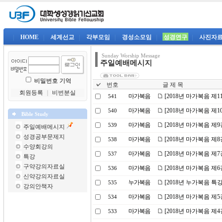
|
HOME
|
세계선교
|
각부모임
|
경성소모임
|
성경연구
|
사진자
Sunday Worship Message
주일예배메시지
비밀번호 기억
번호
글 제 목
회원등록
｜
비번분실
마가복음
[2018년 마가복음 제
541
마가복음
[2018년 마가복음 제
540
Bible Study
마가복음
[2018년 마가복음 제
539
주일예배메시지
성경공부문제지
마가복음
[2018년 마가복음 제
538
수양회강의
마가복음
[2018년 마가복음 제
537
특강
구약강의자료실
마가복음
[2018년 마가복음 제
536
신약강의자료실
누가복음
[2018년 누가복음 특
535
강의안책자
마가복음
[2018년 마가복음 제5
534
마가복음
[2018년 마가복음 제
533