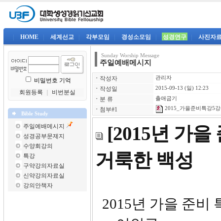
|
HOME
|
세계선교
|
각부모임
|
경성소모임
|
성경연구
|
사진자
Sunday Worship Message
주일예배메시지
ㆍ
작성자
관리자
비밀번호 기억
ㆍ
작성일
2015-09-13 (일) 12:23
회원등록
｜
비번분실
ㆍ
분 류
출애굽기
2015_가을준비특강5강-
ㆍ
첨부#1
Bible Study
주일예배메시지
[2015년 가
성경공부문제지
수양회강의
거룩한 백성
특강
구약강의자료실
신약강의자료실
강의안책자
2015년 