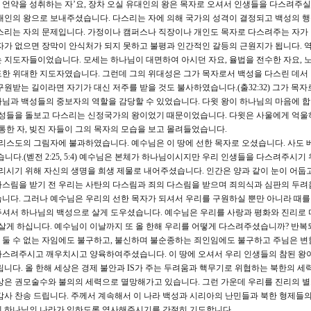
진 언약을 성취하는 자’요, 장차 오실 유대인의 왕은 목자로 오셔서 인생들을 다스려주실
대인의 왕으로 보내주셨습니다. 다스리는 자에 의해 국가의 성격이 결정되고 백성의 
스리는 자의 문제입니다. 가정이나 캠퍼스나 직장이나 개인도 목자로 다스려주는 자가
자가 없으면 장막이 안식처가 되지 못하고 불평과 인간적인 갈등의 근원지가 됩니다. 
 지도자들이었습니다. 모세는 하나님이 대면하여 아시던 자요, 율법을 전수한 자요, 
한 위대한 지도자였습니다. 그런데 그의 위대성은 그가 목자로서 백성을 다스린 데서
원받는 길이라면 자기가 대신 저주를 받을 것도 불사하였습니다.(출32:32) 그가 목자
님과 백성들의 중보자의 역할을 감당할 수 있었습니다. 다윗 왕이 하나님의 마음에 
 백성들을 돌보고 다스리는 신정국가의 왕이었기 때문이었습니다. 다윗은 사울에게 억울
통한 자, 빚진 자들이 그의 목자의 모습을 보고 몰려들었습니다.
리스도의 그림자에 불과하였습니다. 예수님은 이 땅에 선한 목자로 오셨습니다. 사도 
습니다.(벧전 2:25, 5:4) 예수님은 본체가 하나님이시지만 우리 인생들을 다스려주시기
살리시기 위해 자신의 생명을 희생 제물로 내어주셨습니다. 인간은 양과 같이 눈이 어둡
다스림을 받기 전 우리는 사탄의 다스림과 죄의 다스림을 받으며 죄의식과 심판의 두려
니다. 그러나 예수님은 우리의 선한 목자가 되셔서 우리를 구원하실 뿐만 아니라 때를
주셔서 하나님의 백성으로 살게 도우셨습니다. 예수님은 우리를 사랑과 평화와 진리로
 살게 하십니다. 예수님이 이날까지 또 올 한해 우리를 어떻게 다스려주셨습니까? 반복
 둘 수 없는 자임에도 불구하고, 불신하며 불순종하는 죄인임에도 불구하고 주님은 변
다스려주시고 깨우치시고 양육하여주셨습니다. 이 땅에 오셔서 우리 인생들의 참된 왕
립니다. 올 한해 세상은 경제 불안과 IS가 주는 두려움과 핵무기로 위협하는 북한의 세
상은 권모술수와 불의의 세력으로 멸망해가고 있습니다. 그런 가운데 우리를 진리의 
감사 찬송 드립니다. 주께서 계속해서 이 나라 백성과 시리아의 난민들과 북한 형제들의
에 하나님의 나라가 임하도록 역사해주시기를 간절히 기도합니다.