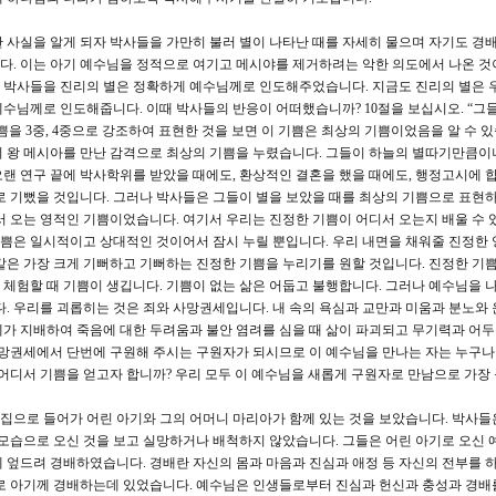
사실을 알게 되자 박사들을 가만히 불러 별이 나타난 때를 자세히 물으며 자기도 경
다. 이는 아기 예수님을 정적으로 여기고 메시야를 제거하려는 악한 의도에서 나온 
 간 박사들을 진리의 별은 정확하게 예수님께로 인도해주었습니다. 지금도 진리의 별은 
 예수님께로 인도해줍니다. 이때 박사들의 반응이 어떠했습니까? 10절을 보십시오. “그
을 3중, 4중으로 강조하여 표현한 것을 보면 이 기쁨은 최상의 기쁨이었음을 알 수 있
의 왕 메시아를 만난 감격으로 최상의 기쁨을 누렸습니다. 그들이 하늘의 별따기만큼이
랜 연구 끝에 박사학위를 받았을 때에도, 환상적인 결혼을 했을 때에도, 행정고시에 
로 기뻤을 것입니다. 그러나 박사들은 그들이 별을 보았을 때를 최상의 기쁨으로 표현
서 오는 영적인 기쁨이었습니다. 여기서 우리는 진정한 기쁨이 어디서 오는지 배울 수 
쁨은 일시적이고 상대적인 것이어서 잠시 누릴 뿐입니다. 우리 내면을 채워줄 진정한 
은 가장 크게 기뻐하고 기뻐하는 진정한 기쁨을 누리기를 원할 것입니다. 진정한 기쁨의 
체험할 때 기쁨이 생깁니다. 기쁨이 없는 삶은 어둡고 불행합니다. 그러나 예수님을 
다. 우리를 괴롭히는 것은 죄와 사망권세입니다. 내 속의 욕심과 교만과 미움과 분노와
가 지배하여 죽음에 대한 두려움과 불안 염려를 심을 때 삶이 파괴되고 무기력과 어
사망권세에서 단번에 구원해 주시는 구원자가 되시므로 이 예수님을 만나는 자는 누구나
 어디서 기쁨을 얻고자 합니까? 우리 모두 이 예수님을 새롭게 구원자로 만남으로 가장
 집으로 들어가 어린 아기와 그의 어머니 마리아가 함께 있는 것을 보았습니다. 박사들
 모습으로 오신 것을 보고 실망하거나 배척하지 않았습니다. 그들은 어린 아기로 오신 
 엎드려 경배하였습니다. 경배란 자신의 몸과 마음과 진심과 애정 등 자신의 전부를 
바로 아기께 경배하는데 있었습니다. 예수님은 인생들로부터 진심과 헌신과 충성과 경배