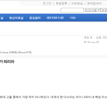
로그인
｜
회원등록
｜
비번분실
｜
현재접속자
료실
|
영상자료실
|
경성쉼터
|
JBF/EBF/CBF
|
기타
|
ㆍ추천:
0
ㆍ조회: 3
ㆍ
IP: 61.xxx.95
).hwp
(29KB) (Down:678)
자가 되리라
는 유대 고을 중에서 가장 작지 아니하도다. 네게서 한 다스리는 자가 나와서 내 백성 이