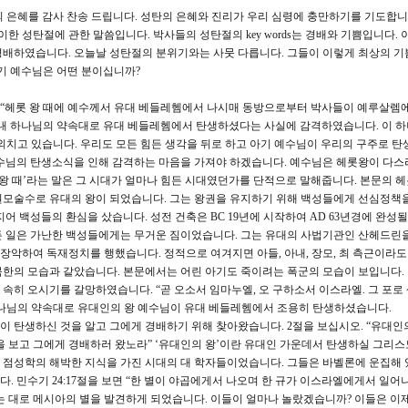
 하나님의 은혜를 감사 찬송 드립니다. 성탄의 은혜와 진리가 우리 심령에 충만하기를 기도합니
이한 성탄절에 관한 말씀입니다. 박사들의 성탄절의 key words는 경배와 기쁨입니다.
경배하였습니다. 오늘날 성탄절의 분위기와는 사뭇 다릅니다. 그들이 이렇게 최상의 기
기 예수님은 어떤 분이십니까?
니다. “헤롯 왕 때에 예수께서 유대 베들레헴에서 나시매 동방으로부터 박사들이 예루살렘
침내 하나님의 약속대로 유대 베들레헴에서 탄생하셨다는 사실에 감격하였습니다. 이 하
외치고 있습니다. 우리도 모든 힘든 생각을 뒤로 하고 아기 예수님이 우리의 구주로 탄
예수님의 탄생소식을 인해 감격하는 마음을 가져야 하겠습니다. 예수님은 헤롯왕이 다스
롯왕 때’라는 말은 그 시대가 얼마나 힘든 시대였던가를 단적으로 말해줍니다. 본문의 
권모술수로 유대의 왕이 되었습니다. 그는 왕권을 유지하기 위해 백성들에게 선심정책을
어 백성들의 환심을 샀습니다. 성전 건축은 BC 19년에 시작하여 AD 63년경에 완성될
든 일은 가난한 백성들에게는 무거운 짐이었습니다. 그는 유대의 사법기관인 산헤드린
악하여 독재정치를 행했습니다. 정적으로 여겨지면 아들, 아내, 장모, 최 측근이라도
한의 모습과 같았습니다. 본문에서는 어린 아기도 죽이려는 폭군의 모습이 보입니다.
속히 오시기를 갈망하였습니다. “곧 오소서 임마누엘, 오 구하소서 이스라엘. 그 포로
이때 하나님의 약속대로 유대인의 왕 예수님이 유대 베들레헴에서 조용히 탄생하셨습니다.
이 탄생하신 것을 알고 그에게 경배하기 위해 찾아왔습니다. 2절을 보십시오. “유대인
을 보고 그에게 경배하러 왔노라” ‘유대인의 왕’이란 유대인 가운데서 탄생하실 그리스
 점성학의 해박한 지식을 가진 시대의 대 학자들이었습니다. 그들은 바벨론에 운집해 
 민수기 24:17절을 보면 “한 별이 야곱에게서 나오며 한 규가 이스라엘에게서 일어
는 대로 메시아의 별을 발견하게 되었습니다. 이들이 얼마나 놀랐겠습니까? 이들은 이제