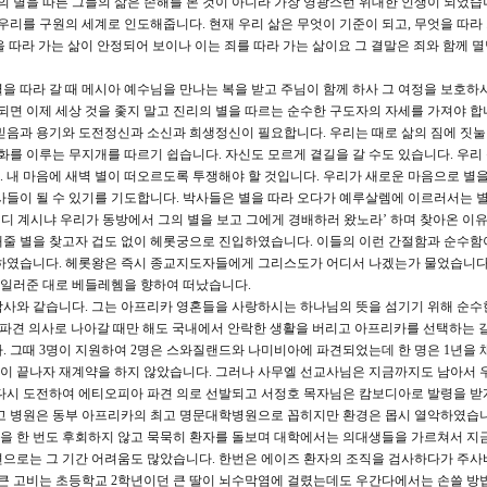
의 별을 따른 그들의 삶은 손해를 본 것이 아니라 가장 영광스런 위대한 인생이 되었습
우리를 구원의 세계로 인도해줍니다. 현재 우리 삶은 무엇이 기준이 되고, 무엇을 따라
질을 따라 가는 삶이 안정되어 보이나 이는 죄를 따라 가는 삶이요 그 결말은 죄와 함께 
별을 따라 갈 때 메시아 예수님을 만나는 복을 받고 주님이 함께 하사 그 여정을 보호하
되면 이제 세상 것을 좇지 말고 진리의 별을 따르는 순수한 구도자의 자세를 가져야 합니
믿음과 용기와 도전정신과 소신과 희생정신이 필요합니다. 우리는 때로 삶의 짐에 짓
화를 이루는 무지개를 따르기 쉽습니다. 자신도 모르게 곁길을 갈 수도 있습니다. 우리
 내 마음에 새벽 별이 떠오르도록 투쟁해야 할 것입니다. 우리가 새로운 마음으로 별을
사들이 될 수 있기를 기도합니다. 박사들은 별을 따라 오다가 예루살렘에 이르러서는 별
어디 계시냐 우리가 동방에서 그의 별을 보고 그에게 경배하러 왔노라’ 하며 찾아온 이
해줄 별을 찾고자 겁도 없이 헤롯궁으로 진입하였습니다. 이들의 이런 간절함과 순수함
 하였습니다. 헤롯왕은 즉시 종교지도자들에게 그리스도가 어디서 나겠는가 물었습니다
일러준 대로 베들레헴을 향하여 떠났습니다.
와 같습니다. 그는 아프리카 영혼들을 사랑하시는 하나님의 뜻을 섬기기 위해 순수
 정부 파견 의사로 나아갈 때만 해도 국내에서 안락한 생활을 버리고 아프리카를 선택하는 
. 그때 3명이 지원하여 2명은 스와질랜드와 나미비아에 파견되었는데 한 명은 1년을 
기간이 끝나자 재계약을 하지 않았습니다. 그러나 사무엘 선교사님은 지금까지도 남아서
 다시 도전하여 에티오피아 파견 의로 선발되고 서정호 목자님은 캄보디아로 발령을 받
라고 병원은 동부 아프리카의 최고 명문대학병원으로 꼽히지만 환경은 몹시 열악하였습니
 한 번도 후회하지 않고 묵묵히 환자를 돌보며 대학에서는 의대생들을 가르쳐서 지금까
편으로는 그 기간 어려움도 많았습니다. 한번은 에이즈 환자의 조직을 검사하다가 주사
 큰 고비는 초등학교 2학년이던 큰 딸이 뇌수막염에 걸렸는데도 우간다에서는 손쓸 방