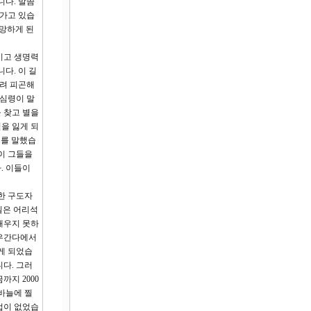
니다. 말씀
 가고 있습
멸망하게 된
시고 생명력
다. 이 길
눌려 피곤해
 심령이 말
 찾고 별을
을 잃게 되
유를 말했습
이 그들을
. 이들이
한 구도자
길은 어리석
채우지 못하
 우간다에서
게 되었습
다. 그러
지 2000
바늘에 찔
법이 없었습