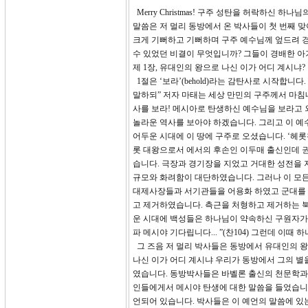
Merry Christmas! 구주 성탄을 허락하신
말씀은 저 멀리 동방에서 온 박사들이 첫 번째 맞
크게 기뻐하고 기뻐하며 구주 예수님께 엎드려 
수 있었던 비결이 무엇입니까? 그들이 경배한 아
제 1장, 유대인의 왕으로 나신 이가 어디 계시냐?
1절은 ‘보라’(behold)라는 감탄사로 시작합
말하되” 저자 마태는 세상 만민의 구주께서 마
사를 보라! 메시아로 탄생하신 예수님을 보라고 
놀라운 역사를 보아야 하겠습니다. 그리고 이 
어두운 시대에 이 땅에 구주로 오셨습니다. ‘헤
롯 대왕으로서 에서의 후손인 이두매 출신인데 
습니다. 극장과 경기장을 지었고 거대한 성전을 지
규모와 화려함이 대단하였습니다. 그러나 이 모
대제사장들과 서기관들을 어용화 하였고 군대를 장
고 제거하였습니다. 측근을 처형하고 제거하는 북
운 시대에 백성들은 하나님이 약속하신 구원자가 
파 메시야 기다립니다... ”(찬104) 그런데 
그 즈음 저 멀리 박사들은 동방에서 유대인의 왕
나신 이가 어디 계시냐 우리가 동방에서 그의 별
였습니다. 동방박사들은 바벨론 출신의 천문학과
인들에게서 메시야 탄생에 대한 말씀을 들었습니다.
언되어 있습니다. 박사들은 이 예언의 말씀에 있