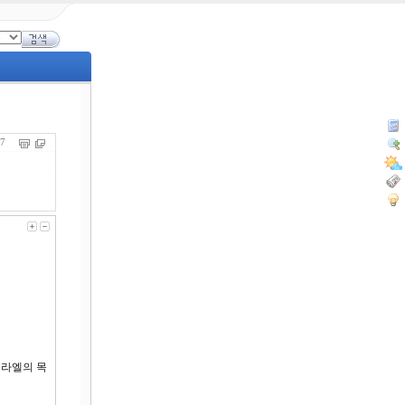
917
스라엘의 목