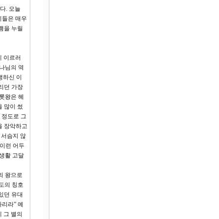
다. 오늘
 이들은 매우
쁨을 누릴
에 이르러
나님의 역
생하신 이
리던 가장
헤롯왕은 헤
 많이 썼
 정도로 그
을 장악하고
 서슴지 않
 이런 어두
 생활 고달
의 왕으로
도의 칭호
있던 유대
나리라” 예
 그 별의