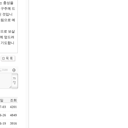
는 충성을
 구주께 드
린 것입니
드림으로 예
랑으로 보살
님께 엎드려
히 기도합니
3500
일
조회
7-03
4201
6-26
4849
6-19
3916