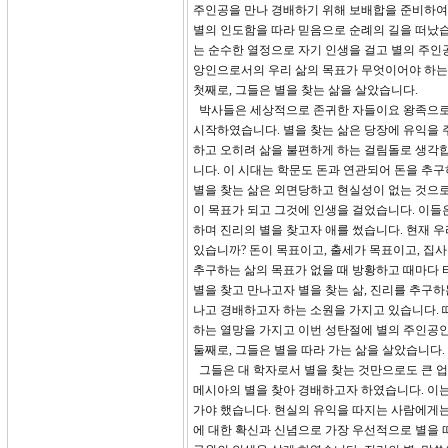
주인공을 만나 경배하기 위해 보배합을 준비하여 
별의 인도함을 따라 믿음으로 순례의 길을 떠났
는 순수한 열정으로 자기 인생을 걸고 별의 주인
앙인으로서의 우리 삶의 목표가 무엇이어야 하는가
첫째로, 그들은 별을 찾는 삶을 살았습니다.
박사들은 세상적으로 존귀한 자들이요 왕족으로서
시작하였습니다. 별을 찾는 삶은 당장에 유익을 
하고 오히려 삶을 불편하게 하는 걸림돌로 생각합
니다. 이 시대는 학문도 돈과 연관되어 돈을 추
별을 찾는 삶은 외면당하고 현실성이 없는 것으로
이 목표가 되고 그것에 인생을 걸었습니다. 이들
하며 진리의 별을 찾고자 애를 썼습니다. 현재 
있습니까? 돈이 목표이고, 출세가 목표이고, 집사
추구하는 삶의 목표가 없을 때 방황하고 때마다 
별을 찾고 만나고자 별을 찾는 삶, 진리를 추구하
나고 경배하고자 하는 소원을 가지고 있습니다. 
하는 열망을 가지고 이번 성탄절에 별의 주인공인
둘째로, 그들은 별을 따라 가는 삶을 살았습니다.
그들은 대 학자로서 별을 찾는 것만으로도 큰 업
메시아의 별을 찾아 경배하고자 하였습니다. 이는
가야 했습니다. 현실의 유익을 따지는 사람에게는
에 대한 확신과 신념으로 가장 우선적으로 별을