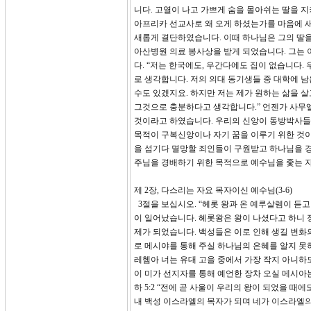
니다. 고열이 나고 가쁘게 숨을 몰아쉬는 딸을 
아프리카 선교사로 왜 오게 하셨는가를 마음에 새
새롭게 결단하였습니다. 이때 하나님은 그의 딸
아산병원 의료 봉사상을 받게 되었습니다. 그는 
다. “저는 한국에도, 우간다에도 집이 없습니다.
로 생각합니다. 저의 의대 동기생들 중 대학에 
수도 있겠지요. 하지만 저는 제가 원하는 삶을 
그것으로 충분하다고 생각합니다.” 언젠가 사무
것이라고 하였습니다. 우리의 신앙이 동방박사들
목적이 구복신앙이나 자기 꿈을 이루기 위한 것이
을 섬기다 멸망할 죄인들이 구원받고 하나님을 경
주님을 경배하기 위한 목적으로 예수님을 좇는 
제 2장, 다스리는 자요 목자이신 예수님(3-6)
3절을 보십시오. “헤롯 왕과 온 예루살렘이 듣
이 일어났습니다. 헤롯왕은 왕이 나셨다고 하니
제가 되었습니다. 백성들은 이로 인해 생길 변
로 메시야를 통해 주실 하나님의 은혜를 알지 못하
레헴아 너는 유대 고을 중에서 가장 작지 아니하
이 미가 선지자를 통해 예언한 장차 오실 메시아
하 5:2 “전에 곧 사울이 우리의 왕이 되었을
내 백성 이스라엘의 목자가 되며 네가 이스라엘의