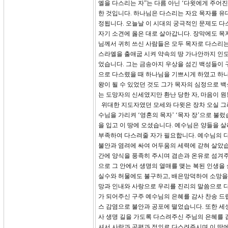
엘을 다스리는 자”는 다름 아닌 ‘다윗에게 주어
한 것입니다. 하나님은 다스리는 자요 목자를 유
정됩니다. 오늘날 이 시대의 궁극적인 문제도 다
자기 소견에 옳은 대로 살아갑니다. 장막에도 목
님께서 귀히 쓰신 사람들은 모두 목자로 다스리는
스라엘을 출애굽 시켜 약속의 땅 가나안까지 인도
었습니다. 그는 금송아지 우상을 섬긴 백성들이 구
으로 다스렸을 때 하나님을 기쁘시게 하였고 하나
왕이 될 수 있었던 것도 그가 목자의 심정으로
는 도망자의 신세였지만 환난 당한 자, 마음이 원
위대한 지도자였던 모세와 다윗은 장차 오실 그
수님을 가리켜 ‘영혼의 목자’ ‘목자 장’으로 불렀
을 입고 이 땅에 오셨습니다. 예수님은 양들을 
부족하여 다스려줄 자가 필요합니다. 예수님의 
불안과 염려에 싸여 어두움의 세력에 갇혀 살았습
간에 양식을 풍족히 주시며 겸손과 온유로 섬겨
으로 그 안에서 생명의 열매를 맺는 복된 인생을
실수와 허물에도 불구하고, 배은망덕하여 소망을
망과 인내와 사랑으로 우리를 진리의 말씀으로 
가 되어주신 구주 예수님의 은혜를 감사 찬송 드
스 감염으로 불안과 공포에 떨었습니다. 또한 세
사 생명 길을 가도록 다스려주신 주님의 은혜를 
셔서 사랑과 공평과 정의로 다스려주시며 이 땅