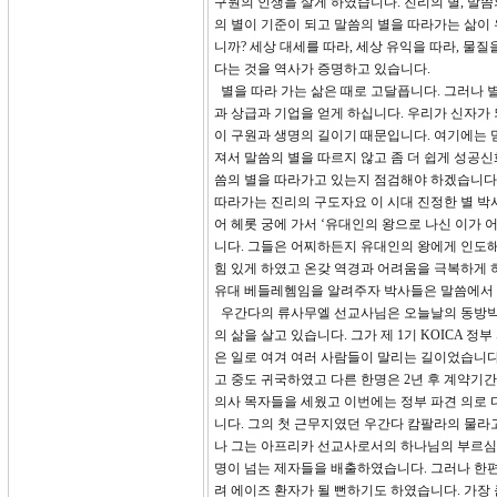
구원의 인생을 살게 하였습니다. 진리의 별, 말씀
의 별이 기준이 되고 말씀의 별을 따라가는 삶이 
니까? 세상 대세를 따라, 세상 유익을 따라, 물
다는 것을 역사가 증명하고 있습니다.
별을 따라 가는 삶은 때로 고달픕니다. 그러나 
과 상급과 기업을 얻게 하십니다. 우리가 신자가 
이 구원과 생명의 길이기 때문입니다. 여기에는 
져서 말씀의 별을 따르지 않고 좀 더 쉽게 성공신
씀의 별을 따라가고 있는지 점검해야 하겠습니다.
따라가는 진리의 구도자요 이 시대 진정한 별 박
어 헤롯 궁에 가서 ‘유대인의 왕으로 나신 이가 
니다. 그들은 어찌하든지 유대인의 왕에게 인도
힘 있게 하였고 온갖 역경과 어려움을 극복하게
유대 베들레헴임을 알려주자 박사들은 말씀에서 
우간다의 류사무엘 선교사님은 오늘날의 동방박사
의 삶을 살고 있습니다. 그가 제 1기 KOICA
은 일로 여겨 여러 사람들이 말리는 길이었습니다
고 중도 귀국하였고 다른 한명은 2년 후 계약
의사 목자들을 세웠고 이번에는 정부 파견 의로
니다. 그의 첫 근무지였던 우간다 캄팔라의 물
나 그는 아프리카 선교사로서의 하나님의 부르심을
명이 넘는 제자들을 배출하였습니다. 그러나 한
려 에이즈 환자가 될 뻔하기도 하였습니다. 가장