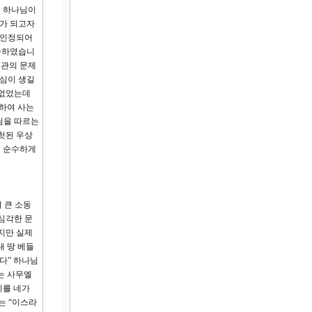
고 하나님이
사가 되고자
 인정되어
간증하였습니
치관의 문제
지심이 생길
 없었는데
하여 사는
님을 따르는
헛된 우상
이 순수하게
 큰 소동
심각한 문
지만 실제
대 땅 베들
다” 하나님
는 사무엘
기를 네가
는 “이스라