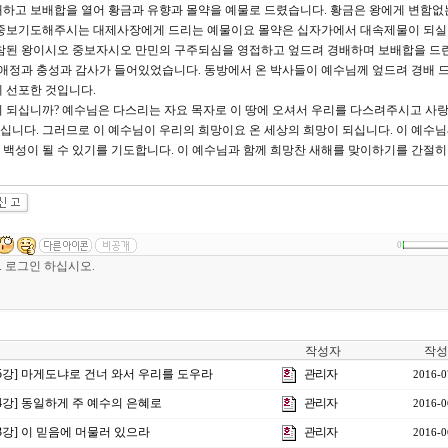
배하고 보배합을 열어 황금과 유향과 몰약을 예물로 드렸습니다. 황금은 왕에게 변함없
 중보기도해주시는 대제사장에게 드리는 예물이요 몰약은 십자가에서 대속제물이 되실
 참된 왕이시오 중보자시오 만민의 구주되심을 영접하고 엎드려 경배하며 보배합을 드
 애정과 충성과 감사가 들어있었습니다. 동방에서 온 박사들이 예수님께 엎드려 경배 
 선포한 것입니다.
 되십니까? 예수님은 다스리는 자요 목자로 이 땅에 오셔서 우리를 다스려주시고 사
니다. 그러므로 이 예수님이 우리의 희망이요 온 세상의 희망이 되십니다. 이 예수
백성이 될 수 있기를 기도합니다. 이 예수님과 함께 희망찬 새해를 맞이하기를 간절
0
작성자
작성
15강] 마게도냐로 건너 와서 우리를 도우라
관리자
2016-0
14강] 동일하게 주 예수의 은혜로
관리자
2016-0
13강] 이 믿음에 머물러 있으라
관리자
2016-0