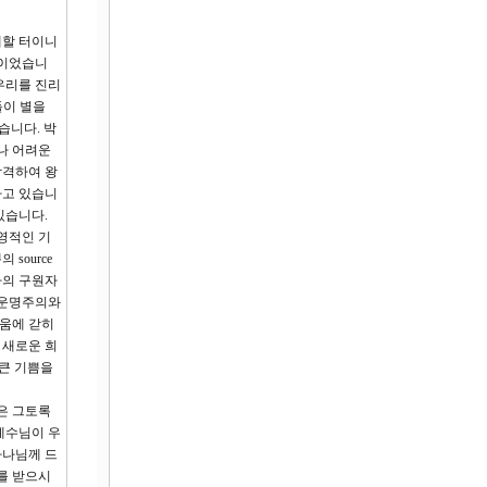
배할 터이니
것이었습니
우리를 진리
들이 별을
습니다. 박
나 어려운
합격하여 왕
하고 있습니
있습니다.
영적인 기
source
나의 구원자
 운명주의와
두움에 갇히
 새로운 희
 큰 기쁨을
은 그토록
예수님이 우
하나님께 드
를 받으시