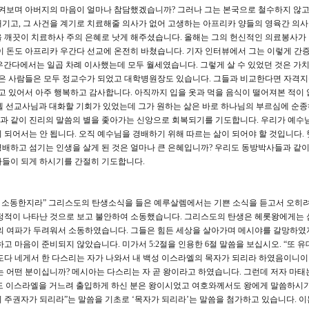
지켜보며 아버지의 마음이 얼마나 참담했겠습니까? 그러나 그는 본국으로 철수하지 않
기고, 그 사건을 계기로 치료해줄 의사가 없어 고생하는 아프리카 양들의 영육간 의
을 깨끗이 치료하사 주의 은혜로 낫게 해주셨습니다. 올해는 그의 헌신적인 의료봉사가
이 돈도 아프리카 우간다 선교에 온전히 바쳤습니다. 기자 인터뷰에서 그는 이렇게 
 우간다에서는 일곱 차례 이사했는데 모두 월세였습니다. 그렇게 살 수 있었던 것은 가
남은 사람들은 모두 정교수가 되었고 대학병원장도 있습니다. 그들과 비교한다면 자격
살고 있어서 아주 행복하고 감사합니다. 아직까지 입을 옷과 먹을 음식이 떨어져본 적이
엘 선교사님과 대화할 기회가 있었는데 그가 원하는 삶은 바로 하나님의 부르심에 순종
과 같이 진리의 말씀의 별을 좇아가는 신앙으로 회복되기를 기도합니다. 우리가 예수
 되어서는 안 됩니다. 오직 예수님을 경배하기 위해 따르는 삶이 되어야 할 것입니다. 
배하고 섬기는 인생을 살게 된 것은 얼마나 큰 은혜입니까? 우리도 동방박사들과 같
자들이 되게 하시기를 간절히 기도합니다.
고 소동한지라” 그리스도의 탄생소식을 들은 예루살렘에서는 기쁜 소식을 듣고서 오히려
 정적이 나타난 것으로 보고 불안하여 소동했습니다. 그리스도의 탄생은 헤롯왕에게는 
화의 여파가 두려워서 소동하였습니다. 그들은 힘든 세상을 살아가며 메시야를 갈망하였
고 마음이 준비되지 않았습니다. 미가서 5:2절을 인용한 6절 말씀을 보십시오. “또 유
도다 네게서 한 다스리는 자가 나와서 내 백성 이스라엘의 목자가 되리라 하였음이니이
는 어떤 분이십니까? 메시아는 다스리는 자 곧 왕이라고 하였습니다. 그런데 저자 마태
 때에도 이스라엘을 거느려 출입하게 하신 분은 왕이시었고 여호와께서도 왕에게 말씀하시
 주권자가 되리라”는 말씀을 기초로 ‘목자가 되리라’는 말씀을 첨가하고 있습니다. 이