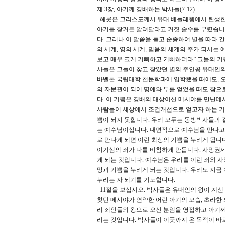
제 3장, 아기께 경배하는 박사들(7-12)
헤롯은 그리스도께서 유대 베들레헴에서 탄생한 
아기를 찾거든 알려달라고 거짓 술수를 부렸습니
다. 그러나 이 말씀을 듣고 순종하여 별을 따라
의 세계, 영의 세계, 믿음의 세계의 주가 되시는
보고 매우 크게 기뻐하고 기뻐하더라” 그들의 기쁨
사들은 그들이 찾고 찾았던 별의 주인공 유대인
바벨론 국립대학 천문학과에 입학했을 때에도, 오
의 자문관이 되어 명예와 부를 얻었을 때도 참으
다. 이 기쁨은 경배의 대상이신 메시야를 만난데
사람들이 세상에서 조건개선으로 얻고자 하는 기
쁨이 되지 못합니다. 우리 모두는 동방박사들과 같
는 예수님이십니다. 내면적으로 예수님을 만나고 
로 만나게 되면 이런 최상의 기쁨을 누리게 됩니
이기심의 죄가 나를 비참하게 만듭니다. 사망권세
게 되는 것입니다. 예수님은 우리를 이런 죄와 
망과 기쁨을 누리게 되는 것입니다. 우리도 지금
누리는 자 되기를 기도합니다.
11절을 보십시오. 박사들은 유대인의 왕이 계신
찾던 메시야가 연약한 어린 아기의 모습, 초라한
리 죄인들의 왕으로 오신 분임을 영접하고 아기께
리는 것입니다. 박사들이 이곳까지 온 목적이 