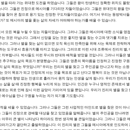
별을 따라 가는 위대한 도전을 하였습니다. 그들은 왕이 탄생하신 정확한 위치도 몰
습니다. 그들은 진정으로 메시아를 기다리던 자들이었습니다. 그들은 유대인의 왕을 만
공을 찾아 온 참으로 용기 있는 진정한 구도자들이었습니다. 여기서 우리는 동방박사들
? 또 메시아의 별을 좇는 삶의 자세가 어떠해야 하는가를 배울 수 있습니다.
 모든 복을 누릴 수 있는 자들이었습니다. 그러나 그들은 메시아에 대한 소식을 영
주는 것은 아닙니다. 그래서 신앙을 갖는 것은 좋지만 별을 찾는 수고와 댓가를 치르는 
니다. 그러나 별을 찾는 삶이 없으면 오직 육신의 만족만을 위해 사는 육체로 전락하게
구하는 도구로서 효용가치를 따지고 있습니다. 그러므로 이런 시대 조류에서 진리의 별,
 치부됩니다. 박사들도 이런 무시와 반대와 배척을 받았을 것입니다. 그러나 이들은 별
은 추구하는 삶의 목표가 분명했습니다. 그들은 영혼의 목마름을 인정하고 진정한 구
우리 삶의 목표는 무엇입니까? 우리는 진리의 별을 찾고 그 주인공을 만나고자 하는 소
는 것이 목표가 되고 안정되게 사는 것을 목표로 삼고 산다고 행복이 오는 것은 아닙니
타협하며 향방 없는 인생으로 흘러가서 원치 않는 인생을 살게 됩니다. 우리가 진리의 별
는 삶을 살 때 진정한 행복을 누리게 되는 것입니다. 인간은 누구나 영적인 존재로서 별
때로는 죄로 인해 잠시 이런 갈망이 가리어져 있을 뿐입니다. 우리가 진리의 별을 찾고
 예수님을 만나 구원을 누리는 자가 되기를 기도합니다.
적을 세울 수 있었습니다. 그러나 그들은 그런 사업적인 마인드로 별을 찾은 것이 아
 그들이 진정으로 경배할 대상을 찾고 있었음을 말해줍니다. 별의 주인공을 만나려면
 아무리 큰 별이 나타났다 하더라도 한번 생각해 볼 큰일이었습니다. 그러나 그들은 
 따라가고자 결단하고 출발하였습니다. 이 진리의 별은 그들을 메시아에게로 인도하여