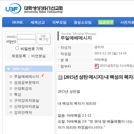
|
HOME
|
세계선교
|
각부모임
|
경성소모임
|
성경연구
|
사진자
Sunday Worship Message
주일예배메시지
ㆍ
작성자
관리자
비밀번호 기억
ㆍ
작성일
2015-12-20 (일) 14:10
회원등록
｜
비번분실
ㆍ
분 류
마태복음
2015성탄3강-1(서제임스
ㆍ
첨부#1
Bible Study
[2015년 성탄 메시지] 내 백성의 목
주일예배메시지
성경공부문제지
수양회강의
2015년 성탄절
특강
구약강의자료실
내 백성의 목자가 되리라
신약강의자료실
강의안책자
말씀: 마태복음 2:1-12
요절: 마태복음 2:6 “또 유대 땅 베들레헴아 너
자가 되리라 하였음이니이다.”