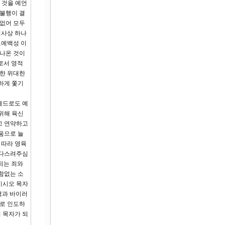
 것을 예언
행불행이 결
 없어 모두
역사상 하나
노예백성 이
 나온 것이
로서 영적
합한 위대한
하게 쫓기
베드로도 예
 위해 육신
고 연약하고
움으로 늘
 따라 영육
 다스려주심
되는 죄와
함없는 소
이시오 목자
력과 바이러
별로 인도하
 목자가 되