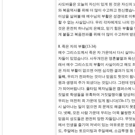
사도바울은 오늘의 자신이 있게 된 것은 자신의 
와 복음역사를 위해 더 많이 수고하고 헌신했습니
이상을 살펴볼 때 예수님의 부활은 성경대로 이뤄
할 수 없는 사실입니다. 우리 각자에게도 나의 
것은 온전히 하나님의 은혜요, 믿기 힘든 부활을
게 붙들고 복음전파를 위해 더 많이 수고하며 받은
Ⅱ. 죽은 자의 부활(13-34)
예수 그리스도께서 죽은 자 가운데서 다시 살아
자들이 있었습니다. 사두개인은 영혼불멸과 육신
래서 예수 그리스도의 부활이 사실이라고 해도 죄
은 자의 부활이 없으면 어떤 심각한 결과가 있게
둘째, 우리가 전파하는 것이나 믿음도 헛것이 됩니다
원과 생명의 주가 되셨다는 것입니다. 그런데 만
가 되어버립니다. 풀타임 목자님들은 캠퍼스에 나
짓말로 학생들을 유혹하여 거짓말쟁이를 양성하는
우리는 여전히 죄 가운데 있게 됩니다(15b-17
시 살아나는 일이 없으면 죄 문제도 해결되지 못
다. 넷째, 모든 사람 가운데 우리는 더욱 불쌍한
믿음의 성도들은 완전히 망한 자들입니다. 무엇보
에서 인생을 즐기며 저녁이 있는 여유로운 인생
도, 주말에는 토요미팅과 주일예배, 소감투쟁 등 