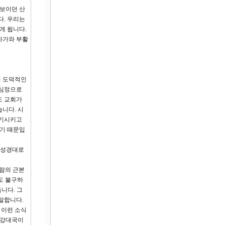
 보이던 산
다. 우리는
게 됩니다.
자가와 부활
여 도덕적인
 심정으로
도 교회가
습니다. 시
상기시키고
있기 때문입
는 성경대로
사람의 근본
도 불구하
니다. 그
말합니다.
 이런 소식
최강대국이