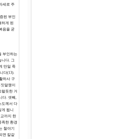
자세로 주
입증된 부인
재하게 된
복음을 굳
을 부인하는
니다. 그
게 만일 죽
(13).
부활하사 구
 거짓말쟁이
그럴듯한 거
다. 셋째,
리스도께서 다
살게 됩니
순교까지 한
풍족한 환경
는 철야기
 되면 칼같