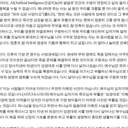
AI(Artificial Intelligence;인공지능)의 발달로 인간의 수명이 연장되고 삶의 질
행복을 누릴 수 없습니다. 왜냐하면 죄는 사는 날 동안 우리를 괴롭힐 뿐 아니라 결국 
성경은 “죄의 삯은 사망이요”(롬6:23), “한번 죽는 것은 사람에게 정해진 것이요 그 
해결 받지 못하고 죽으면 심판을 받고, 불과 유황으로 타는 못에서 영원히 고통 받게 됩니다(
식으로 내면은 어둡고 답답하여 무엇을 해도 참 만족이 없습니다. 산다는 것 자체가
서하시고, 우리를 영원한 파멸로부터 구원하시기 위해 우리를 대신하여 십자가에 달려
신의 죄를 진실되게 회개하고 예수님을 나의 구주로 영접하는 자는 죄 용서함을 받고, 구
니다. 영혼의 참 자유와 영생의 기쁨과 행복이 차고 넘칩니다. 이 얼마나 놀라운 은혜
니다. 인류의 가장 큰 원수는 사망권세입니다. 권세와 부와 명예도 죽음 앞에서는 아무
사지낸 것으로만 끝났다면 죽음 문제를 해결하지 못한 것이므로 구원과는 아무 관련이
으시고 장사지낸바 되셨다가 성경대로 사흘 만에 다시 살아나셨습니다. 예수님은 죄와
 수 있는 능력의 주가 되심을 확증하셨습니다. 죽음을 이기시고 부활하신 예수님으로 
자유와 생명과 평화를 누리게 되었습니다. 다시 살아나신 예수님을 믿을 때 구원에 대한
? 이는 사람들이 지어낸 이야기나 우연히 이뤄진 사건이 아닙니다. 예수님의 십자가와
것입니다.(사53:3-6,시16:10) 예수님의 십자가의 죽으심과 부활은 ‘성경대로’ 이
성경에 많은 이적들이 있지만 이성적으로 가장 받아들이기 어려운 사건은 부활일 것입니
는 것입니다. 하나님을 믿는다고 하면서 하나님의 말씀대로 이뤄진 사실을 믿지 않는다
 죄를 위해 죽으시고 장사 지낸 바 되셨다가 성경대로 사흘 만에 다시 살아나신 예수님을
다 이 복음 위에 신앙의 기초를 튼튼히 하고 부활의 생명력이 충만한 생활하기를 기도