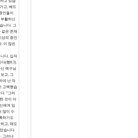
거하고 있습
가고, 베드
 증인들이
. 부활하신
습니다. 그
 같은 존재
이상의 증인
. 이 많은
니다. 십자
행8:3).
하신 예수님
보고, 그
하여 난 자
고 고백했습
다. “그러
한 것이 아
자신에게 임
 많이 수
기록하기도
갇히고, 매도
많았습니다
다. 그러나