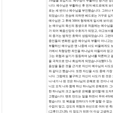
5-8절을 보십시오. 예수님이 부활하신 증거는 
니다. 예수님은 부활하신 후 먼저 베드로에게 보
로는 세 번이나 예수님을 부인했습니다. 그러나 
되었습니다. 전승에 의하면 베드로는 거꾸로 십자
예수님은 그 후에 500여 형제에게 일시에 보이
는 예수님의 육신의 동생으로 처음에는 예수님을
가 되어 복음신앙의 수호자가 되었고, 야고보서를
의 증거는 법적인 효력이 성립되었습니다. 그런데
증인들의 변화된 삶은 예수님의 부활이 아니고는
부활하신 예수님은 맨 나중에 사도 바울에게도 
가에서 처형당한 죄인을 하나님의 아들이라 믿고 
그는 위협과 살기가 등등하여 남녀를 막론하고 
을 극적으로 만나 회심하게 되었습니다(행9:1-5
음성을 들은 것을 근거로 자신이 예수님의 사도요
와 같다고 했습니다. 또한 자신을 사도 중에 가
니다. 그럼에도 불구하고 자신이 사도가 된 것은 
나 내가 나 된 것은 하나님의 은혜로 된 것이니 
니요 오직 나와 함께 하신 하나님의 은혜로라. 
한 하나님의 크고 놀라운 은혜를 생각할 때 도저
고했습니다. 텐트 만드는 일을 하면서 무려 4차
했습니다. 또 복음을 전하다가 이루 말할 수 없는
수없이 맞고, 강도의 위험과 파선으로 여러 번 
(고후11:23-28). 이 정도가 되면 더 이상 고