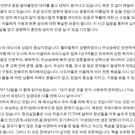
겨우내 꽁꽁 얼어붙었던 대지를 뚫고 새싹이 돋아나고 있습니다, 죽은 것 같이 메말라
이 피고 있습니다. 조금 있으면 경희대 캠퍼스는 벚꽃으로 아름답게 옷 입을 것입니
만 장차 예수님과 같이 영광스럽게 부활할 것이라는 믿음과 부활에 대한 산 소망을 갖
 자들에게 구원과 최후 승리에 대한 확실한 보증이 됩니다. 이 시간 말씀을 통하여 십
삶을 얻고 생명력이 충만한 승리의 인생 살 수 있길 기도합니다.
리스의 대도시로 상업의 중심지였습니다. 헬라철학이 성행하였으나 우상숭배도 만연하
여행 때 이 도시에 와서 아굴라와 브리스길라 집에 1년 6개월간 유숙하며 상한 목자의
음은 인본주의, 쾌락주의, 우상숭배에 빠져 있던 영혼들에게 강력으로 역사하여 고린
떠난 후 교회 안에 분쟁, 음행, 송사, 우상의 제물, 은사 등 많은 문제들이 발생하게 되었
차 구원의 은혜마저 희미해져갔습니다. 사도바울은 이들에게 이미 전한 복음을 다시 
붙들 때 어떤 상황에 처해도 흔들리지 않고, 믿음의 중심을 지키고, 구원을 받을 수 
? 3,4절을 다 함께 읽어보겠습니다. “내가 받은 것을 먼저 너희에게 전하였노니 이
지낸 바 되셨다가 성경대로 사흘 만에 다시 살아나사”
위하여 죽으신 것입니다. 왜 예수님께서 우리 죄를 위해 죽으신 것입니까? 이는 모든 
. 세상에는 정치•경제•사회적으로 많은 문제가 있습니다. 북한은 국제사회의 제재에
고 있습니다. 청년실업률은 사상 처음으로 12.5%에 달하여 청년들을 더욱 슬프게 만듭
,출산,인간관계,내집마련,꿈,희망까지 포기)하다가 ‘이생망(이번 생은 망했다)’이라고 
수술 경과가 좋지 않은 것을 비관하여 4개월 된 딸을 죽이고 자신도 목숨을 끊었습니다.
게 합니다. 그러나 이 모든 문제보다 더 심각한 것은 바로 죄문제입니다. 핵을 보유한 