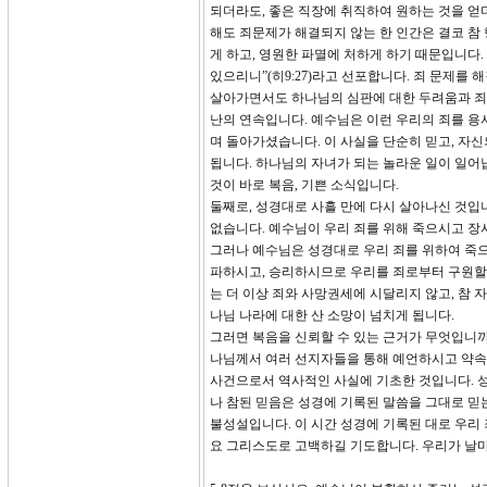
되더라도, 좋은 직장에 취직하여 원하는 것을 얻더라도, 
해도 죄문제가 해결되지 않는 한 인간은 결코 참 
게 하고, 영원한 파멸에 처하게 하기 때문입니다. 
있으리니”(히9:27)라고 선포합니다. 죄 문제를 
살아가면서도 하나님의 심판에 대한 두려움과 죄의
난의 연속입니다. 예수님은 이런 우리의 죄를 용
며 돌아가셨습니다. 이 사실을 단순히 믿고, 자
됩니다. 하나님의 자녀가 되는 놀라운 일이 일어납
것이 바로 복음, 기쁜 소식입니다.
둘째로, 성경대로 사흘 만에 다시 살아나신 것입
없습니다. 예수님이 우리 죄를 위해 죽으시고 장
그러나 예수님은 성경대로 우리 죄를 위하여 죽
파하시고, 승리하시므로 우리를 죄로부터 구원할
는 더 이상 죄와 사망권세에 시달리지 않고, 참 
나님 나라에 대한 산 소망이 넘치게 됩니다.
그러면 복음을 신뢰할 수 있는 근거가 무엇입니까
나님께서 여러 선지자들을 통해 예언하시고 약속하신 
사건으로서 역사적인 사실에 기초한 것입니다. 
나 참된 믿음은 성경에 기록된 말씀을 그대로 믿
불성설입니다. 이 시간 성경에 기록된 대로 우리
요 그리스도로 고백하길 기도합니다. 우리가 날마