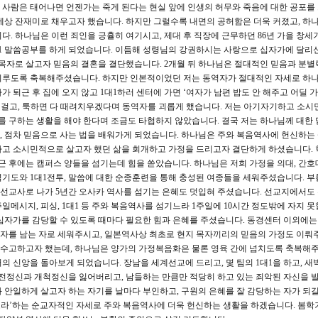
사람은 태어나면 언젠가는 죽게 된다는 현실 앞에 인생의 허무와 죽음에 대한 공포를
세상 잔재미로 채우고자 했습니다. 하지만 그럴수록 내면의 공허함은 더욱 커졌고, 하
다. 하나님은 이런 죄인을 긍휼히 여기시고, 제대 후 직장에 근무하던 86년 가을 창세
대1 말씀공부를 하게 되었습니다. 이듬해 성령님의 강권하시는 사랑으로 십자가에 달리
 목자로 살고자 믿음의 결혼을 결단했습니다. 2개월 뒤 하나님은 절대적인 믿음과 분별
이루도록 축복해주셨습니다. 하지만 인본적이었던 저는 동역자가 절대적인 자세로 하
퇴근 후 집에 오지 않고 1대1하러 센터에 가면 ‘여자가 남편 밥도 안 해주고 어딜 가느
를 걸고, 툭하면 다 때려치우겠다며 동역자를 괴롭게 했습니다. 저는 아기자기하고 소시
의를 구하는 생활을 해야 한다며 조금도 타협하지 않았습니다. 결국 저는 하나님께 대한 
 점차 믿음으로 사는 법을 배워가게 되었습니다. 하나님은 주와 복음역사에 헌신하는
하고 소시민적으로 살고자 했던 삶을 회개하고 가정을 드리고자 결단하게 하셨습니다.
후에는 캠퍼스 양들을 섬기는데 힘을 쏟았습니다. 하나님은 저희 가정을 의대, 간호
벽기도와 1대1전투, 말씀에 대한 순종훈련을 통해 충성된 여종들을 세워주셨습니다. 
선교사로 나가 5년간 오사카 역사를 섬기는 은혜도 덧입혀 주셨습니다. 선교지에서도
메시지, 피싱, 1대1 등 주와 복음역사를 섬기느라 1주일에 10시간 정도밖에 자지 못
십자가를 감당할 수 있도록 때마다 필요한 힘과 은혜를 주셨습니다. 동경센터 이외에는
자를 남는 자로 세워주시고, 일본역사상 최초로 현지 목자끼리의 믿음의 가정도 이뤄
수고하고자 했는데, 하나님은 양가의 가정복음화은 물론 영육 간에 넘치도록 축복해
의 신앙을 돌아보게 되었습니다. 장남을 세계선교에 드리고, 몇 팀의 1대1을 하고, 새
도전정신과 개척정신을 잃어버리고, 남들하는 만큼만 적당히 하고 있는 죄악된 자신을 
 안일하게 살고자 하는 자기를 날마다 부인하고, 구원의 은혜를 잘 감당하는 자가 되
죽노라’하는 순교자적인 자세로 주와 복음역사에 더욱 헌신하는 생활을 하겠습니다. 봄학