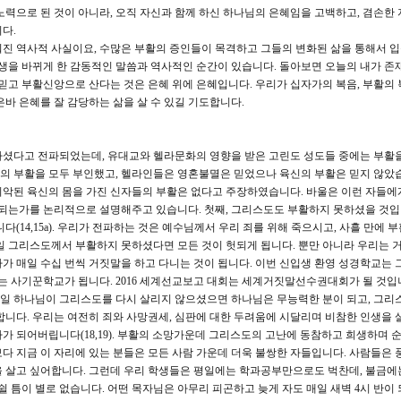
노력으로 된 것이 아니라, 오직 자신과 함께 하신 하나님의 은혜임을 고백하고, 겸손한 
다.
진 역사적 사실이요, 수많은 부활의 증인들이 목격하고 그들의 변화된 삶을 통해서 
인생을 바뀌게 한 감동적인 말씀과 역사적인 순간이 있습니다. 돌아보면 오늘의 내가 존
 믿고 부활신앙으로 산다는 것은 은혜 위에 은혜입니다. 우리가 십자가의 복음, 부활의 
바 은혜를 잘 감당하는 삶을 살 수 있길 기도합니다.
나셨다고 전파되었는데, 유대교와 헬라문화의 영향을 받은 고린도 성도들 중에는 부활
의 부활을 모두 부인했고, 헬라인들은 영혼불멸은 믿었으나 육신의 부활은 믿지 않았습
악된 육신의 몸을 가진 신자들의 부활은 없다고 주장하였습니다. 바울은 이런 자들에
 되는가를 논리적으로 설명해주고 있습니다. 첫째, 그리스도도 부활하지 못하셨을 것입니다
(14,15a). 우리가 전파하는 것은 예수님께서 우리 죄를 위해 죽으시고, 사흘 만에 
일 그리스도께서 부활하지 못하셨다면 모든 것이 헛되게 됩니다. 뿐만 아니라 우리는
가 매일 수십 번씩 거짓말을 하고 다니는 것이 됩니다. 이번 신입생 환영 성경학교는 
 사기꾼학교가 됩니다. 2016 세계선교보고 대회는 세계거짓말선수권대회가 될 것입니
). 만일 하나님이 그리스도를 다시 살리지 않으셨으면 하나님은 무능력한 분이 되고, 그
합니다. 우리는 여전히 죄와 사망권세, 심판에 대한 두려움에 시달리며 비참한 인생을 
 자가 되어버립니다(18,19). 부활의 소망가운데 그리스도의 고난에 동참하고 희생하며 
다 지금 이 자리에 있는 분들은 모든 사람 가운데 더욱 불쌍한 자들입니다. 사람들은 
을 살고 싶어합니다. 그런데 우리 학생들은 평일에는 학과공부만으로도 벅찬데, 불금에
쉴 틈이 별로 없습니다. 어떤 목자님은 아무리 피곤하고 늦게 자도 매일 새벽 4시 반이