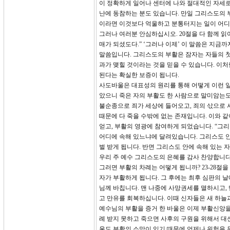
이 정확하게 일어나 센터에 나와 절대적인 자세로
난에 동참하는 분도 있습니다. 만일 그리스도의 
이라면 이것보다 억울하고 분통터지는 일이 어디
그러나 여러분 안심하십시오. 20절을 다 함께 
매가 되셨도다.” ‘그러나 이제’ 이 말씀은 지
말씀입니다. 그리스도의 부활은 잠자는 자들의 첫
과가 맺힐 것이라는 것을 믿을 수 있습니다. 이
된다는 확실한 보증이 됩니다.
사도바울은 대표성의 원리를 통해 어떻게 이런 일
았으니 죽은 자의 부활도 한 사람으로 말미암는도다
불순종으로 죄가 세상에 들어오고, 죄의 삯으로 
때문에 다 죽을 수밖에 없는 존재입니다. 이와 
얻고, 부활의 영광에 참여하게 되었습니다. “그
어디에 속해 있느냐에 달려있습니다. 그리스도 안
벌 받게 됩니다. 반면 그리스도 안에 속해 있는 
우리 주 예수 그리스도의 은혜를 감사 찬양합니다
그러면 부활의 차례는 어떻게 됩니까? 23-28
자가 부활하게 됩니다. 그 후에는 최후 심판의 
님께 바칩니다. 맨 나중에 사망권세를 멸하시고,
고 만유를 회복하십니다. 이때 신자들은 새 하늘
예수님의 부활을 증거 한 바울은 이제 부활신앙을
례 받지 못하고 죽으면 사후의 구원을 위해서 대신
울도 부활의 소망이 있기 때문에 언제나 위험을 