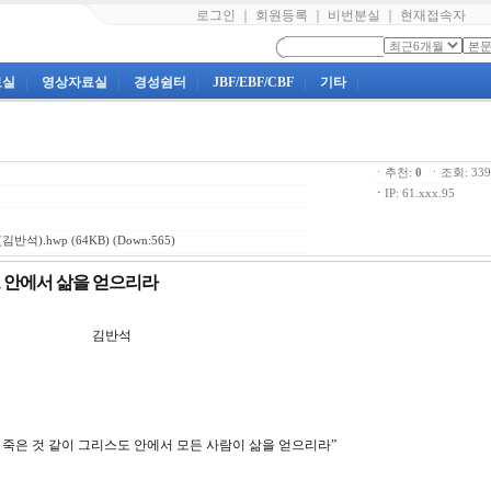
로그인
｜
회원등록
｜
비번분실
｜
현재접속자
료실
|
영상자료실
|
경성쉼터
|
JBF/EBF/CBF
|
기타
|
ㆍ추천:
0
ㆍ조회: 3
ㆍ
IP: 61.xxx.95
김반석).hwp
(64KB) (Down:565)
스도 안에서 삶을 얻으리라
제2강 김반석
이 죽은 것 같이 그리스도 안에서 모든 사람이 삶을 얻으리라”