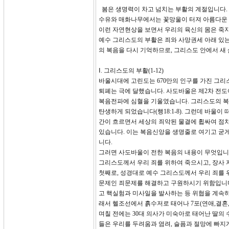
봄은 생명력이 차고 넘치는 부활의 계절입니다. 
수유와 매화나무에서는 꽃망울이 터져 아름다운 꽃
이런 자연현상을 보면서 우리의 육신의 몸은 죽지
예수 그리스도의 부활은 죄와 사망권세 아래 있는
의 복음을 다시 기억하므로, 그리스도 안에서 새 
Ⅰ. 그리스도의 부활(1-12)
바울시대에 고린도는 670만의 인구를 가진 그
퇴폐는 극에 달했습니다. 사도바울은 제2차 전도
복음전파에 심혈을 기울였습니다. 그리스도의 복
탄생하게 되었습니다(행18:1-8). 그런데 바울이 
간이 흐르면서 세상의 죄악된 물결에 휩싸여 점
있습니다. 이는 복음신앙을 생명줄로 여기고 굳게 
니다.
그러면 사도바울이 전한 복음의 내용이 무엇입니까
그리스도께서 우리 죄를 위하여 죽으시고, 장사 
첫째로, 성경대로 예수 그리스도께서 우리 죄를 
문제인 죄문제를 해결하고 구원하시기 위함입니다
고 핵실험과 미사일을 발사하는 등 위협을 계속하
래서 헬조선에서 흙수저로 태어나 7포(연애,결혼
며칠 전에는 30대 의사가 미숙아로 태어난 딸의 
들은 우리를 두려움과 염려, 슬픔과 절망에 빠지