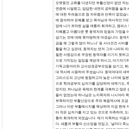
오랫동안 교회를 다녔지만 부활신앙이 없던 저는 
면증에 시달렸고, 답답한 내면의 공허함을 술과 
에 대한 두려움으로 참 자유함과 만족이 없었습니
에 참석하여 은혜를 받고 목자님과 역사적인 1
앞에 나가 죄악된 삶을 애통히 회개하고, 캠퍼스
지혜롭고 아름다운 룻 동역자와 믿음의 가정을 
섬기는 것에 대해 못마땅하게 여겼습니다. 동역자가 
금을 왜 그렇게 많이 하느냐’ 등 사사건건 시비
활을 하고 싶은데, 동역자는 먼저 그의 나라와 
철한 사명감으로 무장된 동역자를 이기지 못하고,
으로 가치있는 일임을 깨닫게 하시고, 아기자기
기독교동아리와 교사성경공부모임을 섬기고, 퇴근 
대 역사에 사용하여 주셨습니다. 동덕여대의 새
그리스도의 고난에 동참하고자 늦은 나이에 일본
으로 학과공부의 십자가를 감당하며 새벽기도, 주일
었지만, 하나님은 육체의 한계를 극복하고 많은 
들이 없었는데 하나님은 노지목자와 니시야마 목
부족하지만 부활신앙으로 주와 복음역사에 조금 
그러나 이번 부활메시지를 묵상하며 지금 현재 저
타 작은 십자가를 지고 있는 것으로 자족하며, 
통히 회개하게 되었습니다. 제가 자족하는 마음과
다. 새롭게 부활의 산소망을 덧입고, ‘날마다 