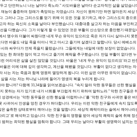
 두고 단언하노니 나는 날마다 죽노라.” 사도바울은 날마다 순교자적인 삶을 살았습니다
 재능이 출중하여 장래가 촉망되는 자였습니다. 자신이 원하기만 하면 얼마든지 세상 
다. 그러나 그는 그리스도를 얻기 위해 이 모든 것을 포기하고, 예수 그리스도의 종으
살고자 하는 육신의 소욕을 날마다 부인했습니다. 대충대충 살고자 하는 마음을 부인하고
선을 다했습니다. 그가 이렇게 할 수 있었던 것은 부활의 산소망으로 충만했기 때문입
소에서 맹수와 더불어 싸웠다면 내게 무슨 유익이 있으리요 죽은 자가 다시 살아나지 못
 없다면 바울도 내일 죽을 터이니 먹고 마시고 즐기며 살겠다고 말합니다. 당시 에베소
사와 싸우다가 언제 죽을지 몰랐습니다. 그들에게는 내일에 대한 보장이 없었습니다.
는 한 최대한 많이 먹고 마시고 즐기며 쾌락을 추구했습니다. 만일 부활이 없다면 
런 어리석은 삶을 살진 않았을 것입니다. 바울은 ‘내게 무슨 유익이 있으리요’라고 반
 바울은 이에 대해 깊이 생각하고, 계산을 해봤을 것입니다. 부활이 없다고 생각하는 
라 사는 자는 죽음과 함께 영원히 멸망하게 됩니다. 이런 삶은 아무런 유익이 없습니다.
삶을 사는 자는 하나님 나라에 들어가 영생의 복을 누리게 됩니다.
 합니까? 다함께 33,34절을 읽어보겠습니다. “속지 말라 악한 동무들은 선한 행실
알지 못하는 자가 있기로 내가 너희를 부끄럽게 하기 위하여 말하노라.” 악한 친구들은 
 성경에서는 ‘악한 동무들은 선한 행실을 더럽히나니’를 ‘악한 친구와 사귀면 좋은 버
못 사귀어서 인생을 망친 경우가 허다합니다. 우리는 이런 악한 친구들에게 속지 않도록
는 말은 술취한 상태로부터 깨어나는 것을 말합니다. 세상적 쾌락이라는 술에서 깨어나라
 차리고’로 해석하고 있습니다. 악한 친구들의 영향을 받아 세상적 쾌락의 술에 취해 정
 범하는 죄악된 행실을 멈춰야 합니다. 그때 우리는 날마다 부활의 생명력이 넘치는 