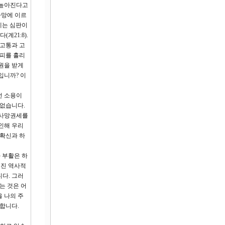
이 높아진다고
사망에 이르
후에는 심판이
계21:8).
 고통과 고
 피를 흘리
원을 받게
입니까? 이
런 소용이
 없습니다.
 사망권세를
인해 우리
 확신과 하
 부활은 하
뤄진 역사적
다. 그러
는 것은 어
 나의 주
합니다.