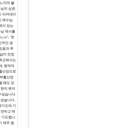
 느끼며 불
나님의 심판
기 아카데미
신 예수님
력이 있는
나님 역사를
냐’, ‘헌
민적인 생
믿음과 투
 삶이 진정
 학교에서는
대, 동덕여
부활신앙으로
 부활신앙
할 때도 있
 현지 목자
주셨습니다.
주셨습니다.
벽기도와 기
발견하고 애
길 기도합니
기 매주 캠