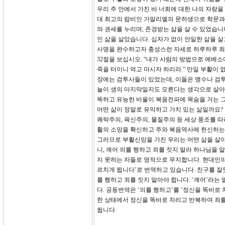
우리 주 안에서 가진 바 너희에 대한 나의 자랑을
대 최고의 랍비인 가말리엘의 문하생으로 학문과
와 권세를 누리며, 존경받는 삶을 살 수 있었습니
인 삶을 살았습니다. 십자가 없이 안일한 삶을 
사명을 완수하고자 충성스런 자세로 하루하루 최
32절을 보십시오. “내가 사람의 방법으로 에베
죽을 터이니 먹고 마시자 하리라.” 만일 부활이
장에는 검투사들이 있었는데, 이들은 맹수나 검투
늘이 생의 마지막일지도 모른다는 생각으로 살아있
똑하고 유능한 바울이 복음전파에 목숨을 거는 그
어떤 삶이 정말로 유익하고 가치 있는 삶일까요?
쾌락주의, 육신주의, 물질주의 등 세상 풍조를 따
활의 소망을 확신하고 주와 복음역사에 헌신하는 
그러므로 부활신앙을 가진 우리는 어떤 삶을 살아야
니, 깨어 의를 행하고 죄를 짓지 말라 하나님을 
지 못하는 자들로 영적으로 무지합니다. 현대인의
르치게 됩니다’로 번역하고 있습니다. 친구를 잘
를 행하고 죄를 짓지 말아야 합니다. ‘깨어’라
다. 공동번역은 ‘의를 행하고’를 ‘정신을 똑바로
한 상태에서 정신을 똑바로 차리고 반복하여 죄를
됩니다.