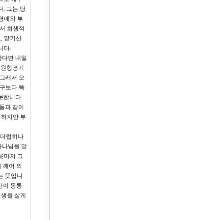
. 그는 당
명예와 부
로서 희생적
, 맡기신
니다.
한다면 내일
의 원형경기
 그래서 오
누구보다 똑
문합니다.
자들과 같이
 하지만 부
을 더럽히나
하나님을 알
릇마저 그
 깨어 의
는 뜻입니
신이 몽롱
인생을 살게