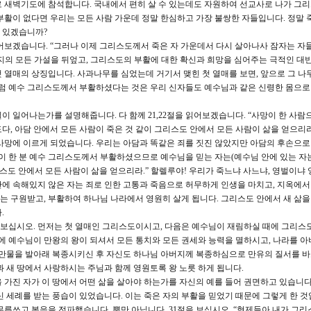
 새벽기도에 참석합니다. 국내에서 편히 살 수 있는데도 자원하여 선교사로 나가 그
부활이 없다면 우리는 모든 사람 가운데 정말 한심하고 가장 불쌍한 자들입니다. 정말 
 있겠습니까?
읽어보겠습니다. “그러나 이제 그리스도께서 죽은 자 가운데서 다시 살아나사 잠자는 자들
금까지의 모든 가설을 뒤엎고, 그리스도의 부활에 대한 확신과 희망을 심어주는 극적인 대
 열매의 상징입니다. 사과나무를 심었는데 거기서 맺힌 첫 열매를 보면, 앞으로 그 나
처럼 예수 그리스도께서 부활하셨다는 것은 우리 신자들도 예수님과 같은 신령한 몸으
이 일어나는가를 설명해줍니다. 다 함께 21,22절을 읽어보겠습니다. “사망이 한 사람
, 아담 안에서 모든 사람이 죽은 것 같이 그리스도 안에서 모든 사람이 삶을 얻으리라
사망에 이르게 되었습니다. 우리는 아담과 똑같은 죄를 짓진 않았지만 아담의 후손으
같이 한 분 예수 그리스도께서 부활하셨으므로 예수님을 믿는 자는(예수님 안에 있는 자
리스도 안에서 모든 사람이 삶을 얻으리라.” 할렐루야! 우리가 죽느냐 사느냐, 영벌이냐
에 속해있지 않은 자는 죄로 인한 고통과 죽음으로 허무하게 인생을 마치고, 지옥에서
자는 구원받고, 부활하여 하나님 나라에서 영원히 살게 됩니다. 그리스도 안에서 새 삶을
.
절을 보십시오. 먼저는 첫 열매인 그리스도이시고, 다음은 예수님이 재림하실 때에 그리스
날에 예수님이 만왕의 왕이 되셔서 모든 통치와 모든 권세와 능력을 멸하시고, 나라를 아
 만물을 발아래 복종시키신 후 자신도 하나님 아버지께 복종하심으로 만유의 질서를 
과 새 땅에서 사랑하시는 주님과 함께 영원토록 왕 노릇 하게 됩니다.
 가진 자가 이 땅에서 어떤 삶을 살아야 하는가를 자신의 예를 들어 권면하고 있습니다.
 세례를 받는 풍습이 있었습니다. 이는 죽은 자의 부활을 믿었기 때문에 그렇게 한 것
무릅쓰고 복음을 전파했습니다. 뿐만 아닙니다. 31절을 보십시오. “형제들아 내가 그리