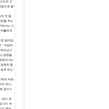
리스도의 고
죽음으로 끝
의 첫 열
반전을 주는
무에서는 사
로 부활하게
으로 말미암
.” 아담의
로 태어났기
는) 생명을
 영생이냐는
 영원히 형
 살게 하신
도에게 속한
버지 하나
바로 잡으시
 당시 세
입니다. 바
스도 예수