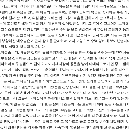
성경의 기록뿐이 아닙니다. 사도바울은 부활의 증인들을 예로 들어 부활의 확실성을 증
이시고, 후에 12제자에게 보이셨습니다. 이들은 예수님이 잡히시자 두려움으로 다 도망
부활하신 예수님을 만난 후 이들의 삶은 180도 변하여 담대히 복음을 증거하는 부활의
가에 달려 순교했고, 의심 많던 도마는 인도에서 복음을 전하다가 순교했다고 합니다
셨는데 고린도전서가 기록될 당시 대부분이 살아있었습니다. 그 후에 야고보에게 보이셨
 그리스도로 믿지 않았지만 부활하신 예수님을 보고 변화되어 예루살렘 교회의 기둥과
 기록하기도 했습니다. 그 후에 모든 사도에게 보이셨습니다. 당시 법정에서는 두 명 
 부활하신 예수님은 시간과 장소를 달리하여 여러 모양으로 수백 명에게 보이셨습니다
 달리 설명할 방법이 없습니다.
보이셨습니다. 바울은 철저한 율법주의자로 예수님을 믿는 자들을 박해하는데 앞장섰습
부활을 전파하는 성도들을 잔멸하고자 각 집에 들어가 남녀를 끌어다가 옥에 넘겼습니다(
결박하여 예루살렘으로 잡아오고자 대제사장의 공문을 받아 다메섹으로 가던 중 부활
). 그는 예수님이 직접 부르시고 훈련하신 12사도는 아니지만 부활하신 예수님을 빛으로 
 부활의 증인임을 주장했습니다. 하지만 정규훈련을 받지 않았기 때문에 만삭되지 못
장 작은 자요, 하나님의 교회를 박해하였으므로 사도라 칭함 받기를 감당하지 못할 자라
오직 하나님의 일방적인 은혜로 되었음을 간증합니다. 10,11절을 다 함께 읽어보겠습니
내게 주신 그의 은혜가 헛되지 아니하여 내가 모든 사도보다 더 많이 수고하였으나 내가 
그러므로 나나 그들이나 이같이 전파하매 너희도 이같이 믿었느니라.” 그는 자격 없는 
히 가만히 있을 수 없었습니다. 받은 은혜에 조금이라도 보답하기 위해 모든 사도보다 더
에 걸친 전도여행을 통해 아시아와 유럽에 수많은 교회를 개척했고, 신약의 대부분을 
 고난과 핍박을 받았습니다. 복음을 전한다는 단 한 가지 이유 때문에 옥에도 더 많이 
죽을 뻔했습니다. 여러 번 자지 못하고 주리고 목마르고 굶고 춥고 헐벗음에 처할 때가 
생하고 싶지 않습니다. 큰 역사를 이룬 것에 자족하며, 영광을 누리며 편하게 살 수도 있습니