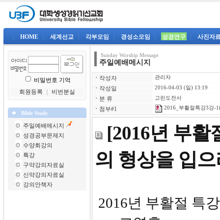
|
HOME
|
세계선교
|
각부모임
|
경성소모임
|
성경연구
|
사진자
Sunday Worship Message
주일예배메시지
ㆍ
작성자
관리자
비밀번호 기억
ㆍ
작성일
2016-04-03 (일) 13:19
회원등록
｜
비번분실
ㆍ
분 류
고린도전서
2016_부활절특강3강-1(
ㆍ
첨부#1
Bible Study
주일예배메시지
[2016년 부
성경공부문제지
수양회강의
의 형상을 입
특강
구약강의자료실
신약강의자료실
강의안책자
2016년