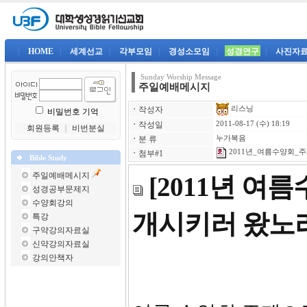
|
HOME
|
세계선교
|
각부모임
|
경성소모임
|
성경연구
|
사진자
Sunday Worship Message
주일예배메시지
리스닝
ㆍ
작성자
비밀번호 기억
ㆍ
작성일
2011-08-17 (수) 18:19
회원등록
｜
비번분실
ㆍ
분 류
누가복음
2011년_여름수양회_주제
ㆍ
첨부#1
Bible Study
주일예배메시지
[2011년 여
성경공부문제지
수양회강의
개시키러 왔노
특강
구약강의자료실
신약강의자료실
강의안책자