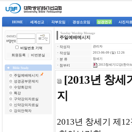
|
HOME
|
세계선교
|
각부모임
|
경성소모임
|
성경연구
|
사진자
Sunday Worship Message
주일예배메시지
ㆍ
작성자
관리자
비밀번호 기억
ㆍ
작성일
2013-06-09 (일) 12:26
회원등록
｜
비번분실
ㆍ
분 류
창세기
2013창세기12강(한아브라
ㆍ
첨부#1
Bible Study
주일예배메시지
[2013년 창
성경공부문제지
수양회강의
지
특강
구약강의자료실
신약강의자료실
강의안책자
2013