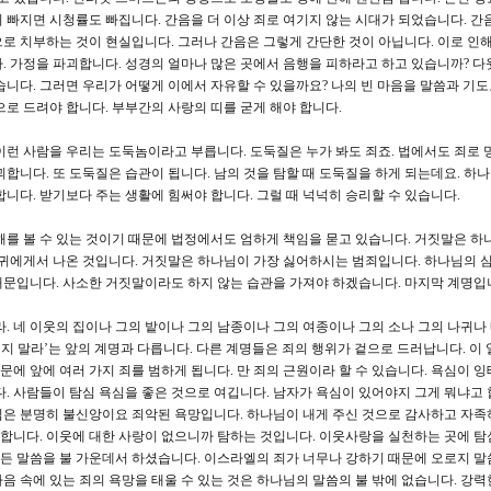
 빠지면 시청률도 빠집니다. 간음을 더 이상 죄로 여기지 않는 시대가 되었습니다. 간
로 치부하는 것이 현실입니다. 그러나 간음은 그렇게 간단한 것이 아닙니다. 이로 인해
. 가정을 파괴합니다. 성경의 얼마나 많은 곳에서 음행을 피하라고 하고 있습니까? 다
습니다. 그러면 우리가 어떻게 이에서 자유할 수 있을까요? 나의 빈 마음을 말씀과 기
으로 드려야 합니다. 부부간의 사랑의 띠를 굳게 해야 합니다.
이런 사람을 우리는 도둑놈이라고 부릅니다. 도둑질은 누가 봐도 죄죠. 법에서도 죄로 
합니다. 또 도둑질은 습관이 됩니다. 남의 것을 탐할 때 도둑질을 하게 되는데요. 하
니다. 받기보다 주는 생활에 힘써야 합니다. 그럴 때 넉넉히 승리할 수 있습니다.
해를 볼 수 있는 것이기 때문에 법정에서도 엄하게 책임을 묻고 있습니다. 거짓말은 하
마귀에게서 나온 것입니다. 거짓말은 하나님이 가장 싫어하시는 범죄입니다. 하나님의 
때문입니다. 사소한 거짓말이라도 하지 않는 습관을 가져야 하겠습니다. 마지막 계명
라. 네 이웃의 집이나 그의 밭이나 그의 남종이나 그의 여종이나 그의 소나 그의 나귀나
내지 말라’는 앞의 계명과 다릅니다. 다른 계명들은 죄의 행위가 겉으로 드러납니다. 이 
때문에 앞에 여러 가지 죄를 범하게 됩니다. 만 죄의 근원이라 할 수 있습니다. 욕심이 
. 사람들이 탐심 욕심을 좋은 것으로 여깁니다. 남자가 욕심이 있어야지 그게 뭐냐고 
심은 분명히 불신앙이요 죄악된 욕망입니다. 하나님이 내게 주신 것으로 감사하고 자족
야 합니다. 이웃에 대한 사랑이 없으니까 탐하는 것입니다. 이웃사랑을 실천하는 곳에 탐
 모든 말씀을 불 가운데서 하셨습니다. 이스라엘의 죄가 너무나 강하기 때문에 오로지 
 마음 속에 있는 죄의 욕망을 태울 수 있는 것은 하나님의 말씀의 불 밖에 없습니다. 강