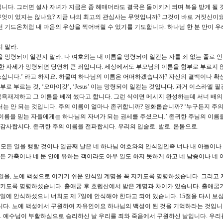
니다. 그러면 설사 자녀가 지금은 좀 헤매더라도 결국은 돌이키게 되며 복을 받게 될 
무엇이 있지는 않나요? 지금 나의 최고의 관심사는 무엇입니까? 그것이 바로 거짓신이
던 기드온처럼 내 마음의 우상을 찍어버릴 수 있기를 기도합니다. 하나님 한 분 만이 우
 말라.
을 망령되이 일컫지 말라. 나 여호와는 내 이름을 망령되이 일컫는 자를 죄 없는 줄로 
 대한 자세가 망령되면 당연히 큰 죄입니다. 세상에서도 부모님의 이름을 함부로 부르지 
 자 쓰십니다.’ 라고 하지요. 하물며 하나님의 이름은 어떠하겠습니까? 자신의 결백이나 
로 부르는 것, ‘오마이갓’, ‘Jesus’ 이는 망령되이 일컫는 것입니다. 과거 이스라엘 
욕재계하고 그 이름을 베껴 썼다고 합니다. 그런 식이면 메시지 완성하는데 서너 배의
서는 안 되는 것입니다. 주의 이름이 얼마나 존귀합니까? 영화롭습니까? ‘누구든지 주의
그 이름을 믿는 자들에게는 하나님의 자녀가 되는 권세를 주셨으니.’ 존귀한 주님의 이름
 감사합시다. 존귀한 주의 이름을 전파합시다. 우리의 입술로. 발로. 온몸으로.
 네 모든 일을 행할 것이나 일곱째 날은 네 하나님 여호와의 안식일인즉 너나 내 아들이나
모든 가축이나 네 문 안에 유하는 객이라도 아무 일도 하지 못하게 하고 네 남종이나 네
일을, 노예 백성으로 어기기 쉬운 안식일 계명을 꼭 지키도록 명령하셨습니다. 그리고 
키도록 명령하셨습니다. 출애굽 후 호렙산에서 받은 계명과 차이가 있습니다. 출애굽
일에 안식하셨으니 너희도 제 7일에 안식해야 한다고 되어 있습니다. 15절을 다시 보십
다. 노예 백성에서 구원하여 자유인이요 하나님의 백성이 된 것을 기억하라는 것입니다
 예수님이 부활하심으로 승리하신 날 우리를 죄와 죽음에서 구원하신 날입니다. 우리