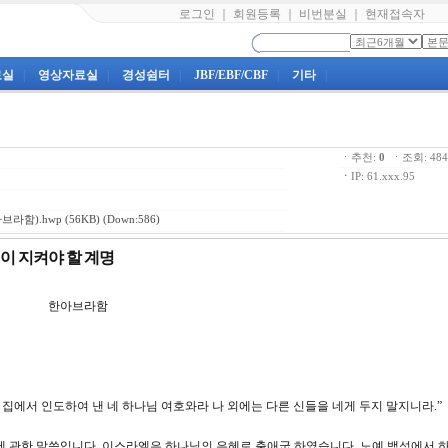
로그인
｜
회원등록
｜
비번분실
｜
현재접속자
료실
|
영상자료실
|
경성쉼터
|
JBF/EBF/CBF
|
기타
|
ㆍ추천:
0
ㆍ조회: 4
ㆍ
IP: 61.xxx.95
브라함).hwp
(56KB) (Down:586)
성이 지켜야 할 계명
한아브라함
되었던 집에서 인도하여 낸 네 하나님 여호와라 나 외에는 다른 신들을 네게 두지 말지니라.”
명에 관한 말씀입니다. 이스라엘은 하나님의 은혜로 출애굽 하였습니다. 노예 백성에서 