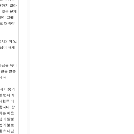
음하지 말라
 많은 문제
윗이 그랬
도로 채워야
명시되어 있
나님이 내게
나님을 속이
심판을 받습
입니다
 네 이웃의
열 번째 계
잉태한즉 죄
합니다. 탐
하는 마음
심이 발붙
말씀의 불로
력한 하나님