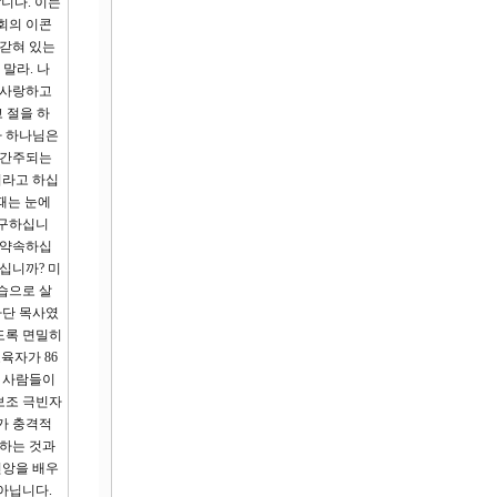
니다. 이는
회의 이콘
 갇혀 있는
말라. 나
 사랑하고
고 절을 하
나 하나님은
 간주되는
이라고 하십
때는 눈에
요구하십니
 약속하십
으십니까? 미
습으로 살
나단 목사였
도록 면밀히
육자가 86
한 사람들이
부보조 극빈자
과가 충격적
랑하는 것과
신앙을 배우
아닙니다.