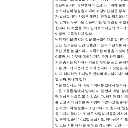
젊은이들 사이에 유행이 되었고, 드라마에 불륜이
는 하나님의 명령을 시대에 뒤떨어진 낡은 생각으
가 발생합니다. 간음은 개인의 인격을 파괴합니다
던 것처럼 누구라도 간음이라는 덫에 걸릴 수 있
합니다. 나의 몸을 의의 병기로 하나님께 적극적
여덟째, 도둑질하지 말라.
남의 재산을 훔치는 것을 도둑질이라고 합니다. 
고요. 도둑질은 인간 상호간의 신뢰의 관계를 파괴
주신 것을 늘 감사하고 자족하는 마음을 가져야 합
아홉째, 네 이웃에 대하여 거짓 증거 하지 말라.
거짓 증거는 당사자가 억울한 누명을 쓰고 큰 피
기는 것이기 때문에 큰 죄가 됩니다. 거짓말은 
니다. 왜냐하면 하나님은 진리의 하나님이시기 
열 번째, 탐내지 말라
21절 보십시오. 네 이웃의 아내를 탐내지 말지니
모든 소유를 탐내지 말지니라. 열 번째 계명 ‘탐
명 탐심은 눈으로 볼 수 없습니다. 하지만 탐심 
를 낳고 죄가 장성한 즉 사망에 이른다고 했습니다
심이 있어야 발전한다고 생각하기도 합니다. 탐
을 가져야 합니다. 또 이웃 사랑의 마음을 가져
일 틈이 없습니다. 22절 보십시오. 하나님은 이
만 모든 죄를 다 태울 수 있는 것입니다. 인간의