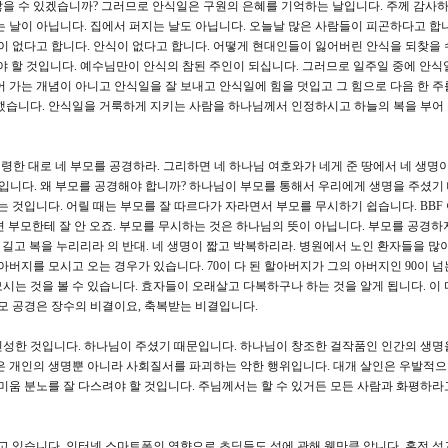
을 수 있겠습니까? 그러므로 안식일은 구원의 은혜를 기억하는 날입니다. 주께 감사
는 날이 아닙니다. 집에서 퍼지는 날도 아닙니다. 오늘날 많은 사람들이 피곤하다고 합니
쉼이 없다고 합니다. 안식이 없다고 합니다. 어떻게 현대인들이 잃어버린 안식을 되찾을 
야 할 것입니다. 예수님만이 안식의 참된 주인이 되십니다. 그러므로 일주일 중에 안식
어 가는 개념이 아니고 안식일을 잘 보내고 안식일에 힘을 덧입고 그 힘으로 다음 한 주
했습니다. 안식일을 거룩하게 지키는 사람을 하나님께서 인정하시고 하늘의 복을 부어
 명령한 대로 네 부모를 공경하라. 그리하면 네 하나님 여호와가 네게 준 땅에서 네 생명이
추입니다. 왜 부모를 공경해야 합니까? 하나님이 부모를 통해서 우리에게 생명을 주셨기
는 것입니다. 어릴 때는 부모를 잘 따르다가 자라면서 부모를 무시하기 쉽습니다. BBF
되면 부모한테 잘 안 오죠. 부모를 무시하는 것은 하나님의 뜻이 아닙니다. 부모를 공경하
이 길고 복을 누리리라 의 반대. 네 생명이 짧고 박복하리라. 병원에서 노인 환자들을 많
아버지를 모시고 오는 경우가 있습니다. 70이 다 된 할아버지가 그의 아버지인 90이 
시는 것을 볼 수 있습니다. 효자들이 오래살고 다복하구나 하는 것을 알게 됩니다. 이 
부모 공경은 장수의 비결이요, 축복받는 비결입니다.
신성한 것입니다. 하나님이 주셨기 때문입니다. 하나님이 창조한 걸작품인 인간의 생명
은 개인의 생명뿐 아니라 사회질서를 파괴하는 악한 행위입니다. 대개 살인은 우발적
 미움 분노를 잘 다스려야 할 것입니다. 주님께서는 할 수 있거든 모든 사람과 화평하라
살고 있습니다. 인터넷 스마트폰의 영향으로 초딩들도 성에 관해 웬만큼 압니다. 혼전 성