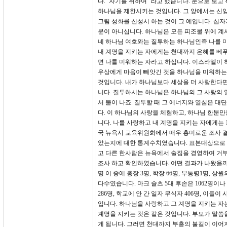
다. ‘자기를 위하여’ 라고 했습니다. 눈으로 보
하나님을 제한시키는 것입니다. 그 앞에서는 신
그림 성화를 신성시 하는 것이 그 예입니다. 십자
분이 아니십니다. 하나님은 모든 피조물 위에 계시
네 하나님 여호와는 질투하는 하나님인즉 나를 
내 계명을 지키는 자에게는 천대까지 은혜를 베푸느니
면 나를 미워하는 자라고 하십니다. 이스라엘이 
우상에게 마음이 빼앗긴 것을 하나님을 미워하는
것입니다. 내가 하나님보다 세상을 더 사랑한다면
니다. 질투하시는 하나님은 하나님의 그 사랑의 
서 불이 나죠. 질투할 때 그 에너지와 열심은 
다. 이 하나님의 사랑을 체험하고, 하나님 한
니다. 나를 사랑하고 내 계명을 지키는 자에게는 
국 뉴욕시 교육위원회에서 매우 흥미로운 조사 
았는지에 대한 통계수치였습니다. 표본대상으로 
고 다른 한사람은 뉴욕에서 술집을 경영하여 거부
조사 하고 확인하였습니다. 어떤 결과가 나왔을까요?
명 이 중에 총장 3명, 학장 66명, 부통령1명, 상
다수였습니다. 마크 슐츠 5대 후손은 1062명이나
286명, 학교에 안 간 일자 무식자 406명, 이
입니다. 하나님을 사랑하고 그 계명을 지키는 자
계명을 지키는 것은 같은 것입니다. 부모가 말씀
게 됩니다. 그러면 천대까지 부흥의 불길이 이어