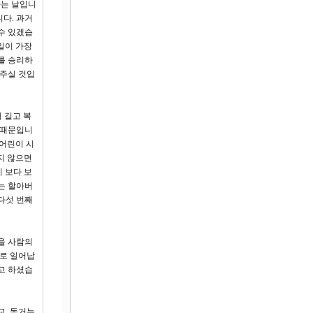
하는 날입니
다. 과거
수 있겠습
일이 가장
를 승리하
 주실 것입
 길고 복
 때문입니
 어린이 시
지 않으면
이 보다 보
넘는 할아버
다섯 번째
을 사람의
으로 일어납
고 하셨습
교, 동거는