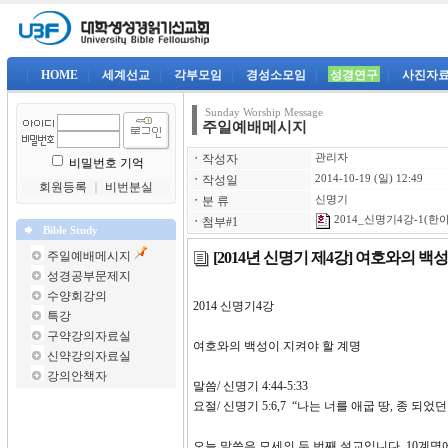
|
HOME
|
세계선교
|
각부모임
|
경성소모임
|
성경연구
|
사진자
Sunday Worship Message
주일예배메시지
ㆍ
작성자
관리자
비밀번호 기억
ㆍ
작성일
2014-10-19 (일) 12:49
회원등록
｜
비번분실
ㆍ
분 류
신명기
2014_신명기4강-1(한아
ㆍ
첨부#1
Bible Study
[2014년 신명기 제4강] 여호와의 백
주일예배메시지
성경공부문제지
수양회강의
2014 신명기4강 
특강
구약강의자료실
여호와의 백성이 지켜야 할 계명
신약강의자료실
강의안책자
말씀/ 신명기 4:44-5:33
요절/ 신명기 5:6,7 “나는 너를 애굽 땅, 종 
오늘 말씀은 모세의 두 번째 설교입니다. 10계