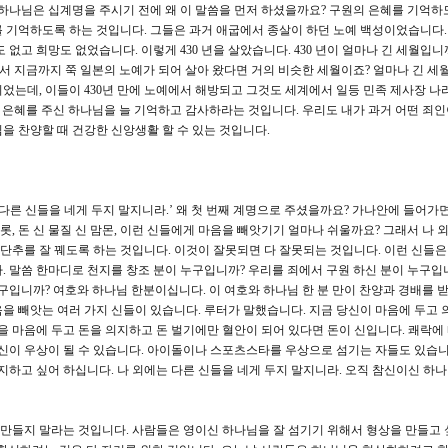
 하나님은 십계명을 주시기 전에 왜 이 말씀을 먼저 하셨을까요? 구원의 은혜를 기억하
 기억하도록 하는 것입니다. 그들은 과거 애굽에서 종살이 하던 노예 백성이었습니다.
없고 희망도 없었습니다. 이렇게 430 년을 살았습니다. 430 년이 얼마나 긴 세월입니
 되서 지금까지 쭉 일본의 노예가 되어 살아 왔다면 거의 비슷한 세월이죠? 얼마나 긴 세
이었는데, 이들이 430년 만에 노예에서 해방되고 그것도 세계에서 일등 민족 제사장 나
의 은혜를 주신 하나님을 늘 기억하고 감사하라는 것입니다. 우리도 내가 과거 어떤 죄
을 찬양할 때 건강한 신앙생활 할 수 있는 것입니다.
는 다른 신들을 네게 두지 말지니라.’ 왜 첫 번째 계명으로 주셨을까요? 가나안에 들어가면
롯, 돈 신 물질 신 맘몬, 이런 신들에게 마음을 빼앗기기 얼마나 쉬울까요? 그래서 나 
 단추를 잘 꿰도록 하는 것입니다. 이것이 잘못되면 다 잘못되는 것입니다. 이런 신들은
. 말씀 한마디로 천지를 창조 분이 누구입니까? 우리를 죄에서 구원 하신 분이 누구입
구입니까? 여호와 하나님 한분이십니다. 이 여호와 하나님 한 분 만이 찬양과 경배를 
을 빼앗는 여러 가지 신들이 있습니다. 루터가 말했습니다. 지금 당신이 마음에 두고 
을 마음에 두고 돈을 의지하고 돈 벌기에만 혈안이 되어 있다면 돈이 신입니다. 쾌락에
자신이 우상이 될 수 있습니다. 아이돌이나 스포츠스타를 우상으로 섬기는 자들도 있습니
지하고 싶어 하십니다. 나 외에는 다른 신들을 네게 두지 말지니라. 오직 참신이신 하나
 만들지 말라는 것입니다. 사람들은 영이신 하나님을 잘 섬기기 위해서 형상을 만들고 