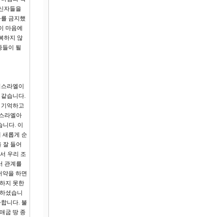
 신자들을
과를 금지했
이 마음에
복하지 않
종들이 될
 이스라엘이
 같습니다.
을 기억하고
이스라엘아
습니다. 이
 새롭게 순
 잘 들어
서 우리 조
서 관계를
서약을 하면
당하지 못한
씀하셨습니
합니다. 불
애굽 땅 종