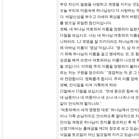
부모 자신이 말씀을 사랑하고 계명을 지키는 것입
오늘 우리의 마음속에 하나님보다 더 사랑하는 
다. 바알신상을 부수고 아세라 목상을 찍어 버렸
를 받으실 유일한 참신이십니다.
셋째, 네 하나님 여호와의 이름을 망령되이 일컫지
11절을 보십시오. 너는 네 하나님 여호와의 이름
니하리라. 1,2 계명을 잘 지키더라도 하나님께
제 아버님 이름이 ‘영삼’이십니다. ‘영 자, 삼
기 위해 하나님의 이름을 걸고 맹세하는 것, 또 함부
성경을 베껴 쓰면서 여호와라는 이름이 나오면 목
릴 것입니다. 이처럼 주의 이름을 망령되이 불러
르는 자는 구원을 얻으리라.’ ‘영접하는 자 곧 
여 찬양합시다. 영화롭게 합시다. 주의 이름 앞에
넷째, 안식일을 지켜 거룩하게 하라
12절에서 15절을 보십시오. ‘엿새 동안은 힘써
네 남종이나 네 여종이나 네 소나 네 나귀나 네 
같이 안식하게 할지니라.’
‘여호와께서 네게 명령한 대로’ 하나님께서 안식
이나 가축 손님까지도 안식하도록 절대적으로 지
안식일 계명은 하나님이 천지를 창조하신 후 제 7
신명기에서는 출애굽을 제2의 창조로 보고 있습니
식일을 토요일이 아닌 일요일에 지키고 있습니다.