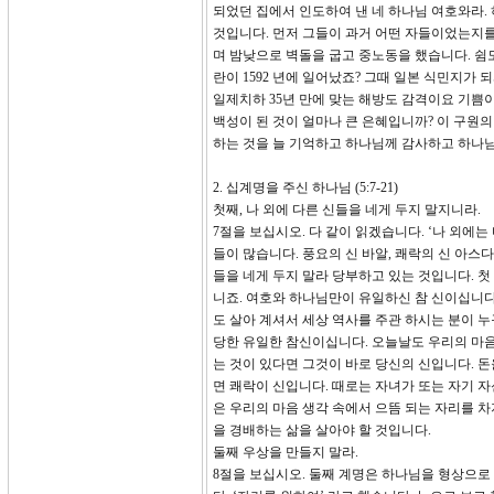
되었던 집에서 인도하여 낸 네 하나님 여호와라.
것입니다. 먼저 그들이 과거 어떤 자들이었는지를
며 밤낮으로 벽돌을 굽고 중노동을 했습니다. 쉼도 
란이 1592 년에 일어났죠? 그때 일본 식민지가
일제치하 35년 만에 맞는 해방도 감격이요 기쁨
백성이 된 것이 얼마나 큰 은혜입니까? 이 구원
하는 것을 늘 기억하고 하나님께 감사하고 하나님
2. 십계명을 주신 하나님 (5:7-21)
첫째, 나 외에 다른 신들을 네게 두지 말지니라.
7절을 보십시오. 다 같이 읽겠습니다. ‘나 외에
들이 많습니다. 풍요의 신 바알, 쾌락의 신 아스다
들을 네게 두지 말라 당부하고 있는 것입니다. 첫
니죠. 여호와 하나님만이 유일하신 참 신이십니다
도 살아 계셔서 세상 역사를 주관 하시는 분이 누
당한 유일한 참신이십니다. 오늘날도 우리의 마음
는 것이 있다면 그것이 바로 당신의 신입니다. 돈
면 쾌락이 신입니다. 때로는 자녀가 또는 자기 
은 우리의 마음 생각 속에서 으뜸 되는 자리를 차
을 경배하는 삶을 살아야 할 것입니다.
둘째 우상을 만들지 말라.
8절을 보십시오. 둘째 계명은 하나님을 형상으로