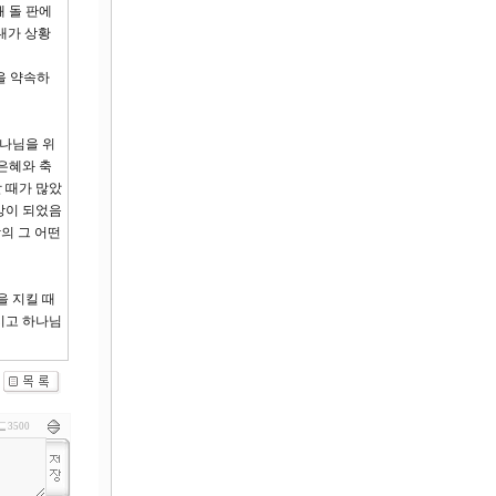
왜 돌 판에
대가 상황
것을 약속하
하나님을 위
은혜와 축
 때가 많았
상이 되었음
상의 그 어떤
을 지킬 때
시고 하나님
3500