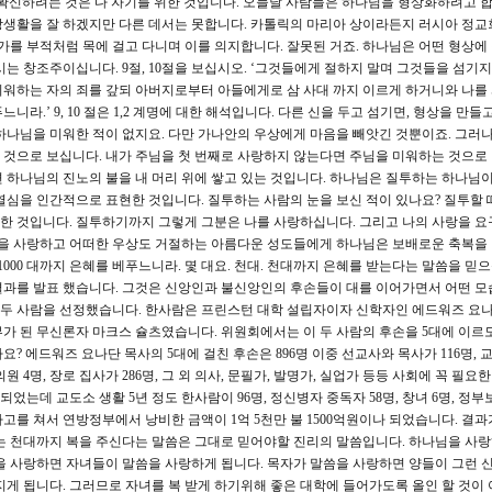
고 확신하려는 것은 다 자기를 위한 것입니다. 오늘날 사람들은 하나님을 형상화하려고 합
앙생활을 잘 하겠지만 다른 데서는 못합니다. 카톨릭의 마리아 상이라든지 러시아 정교
가를 부적처럼 목에 걸고 다니며 이를 의지합니다. 잘못된 거죠. 하나님은 어떤 형상에
는 창조주이십니다. 9절, 10절을 보십시오. ‘그것들에게 절하지 말며 그것들을 섬기지 
미워하는 자의 죄를 갚되 아버지로부터 아들에게로 삼 사대 까지 이르게 하거니와 나를
라.’ 9, 10 절은 1,2 계명에 대한 해석입니다. 다른 신을 두고 섬기면, 형상을 만들
하나님을 미워한 적이 없지요. 다만 가나안의 우상에게 마음을 빼앗긴 것뿐이죠. 그러
 것으로 보십니다. 내가 주님을 첫 번째로 사랑하지 않는다면 주님을 미워하는 것으로
 하나님의 진노의 불을 내 머리 위에 쌓고 있는 것입니다. 하나님은 질투하는 하나님
열심을 인간적으로 표현한 것입니다. 질투하는 사람의 눈을 보신 적이 있나요? 질투할 
대단한 것입니다. 질투하기까지 그렇게 그분은 나를 사랑하십니다. 그리고 나의 사랑을 
분만을 사랑하고 어떠한 우상도 거절하는 아름다운 성도들에게 하나님은 보배로운 축복을
1000 대까지 은혜를 베푸느니라. 몇 대요. 천대. 천대까지 은혜를 받는다는 말씀을 믿
결과를 발표 했습니다. 그것은 신앙인과 불신앙인의 후손들이 대를 이어가면서 어떤 모
두 사람을 선정했습니다. 한사람은 프린스턴 대학 설립자이자 신학자인 에드워즈 요
가 된 무신론자 마크스 슐츠였습니다. 위원회에서는 이 두 사람의 후손을 5대에 이르
 에드워즈 요나단 목사의 5대에 걸친 후손은 896명 이중 선교사와 목사가 116명, 교
원의원 4명, 장로 집사가 286명, 그 외 의사, 문필가, 발명가, 실업가 등등 사회에 꼭 필요
 되었는데 교도소 생활 5년 정도 한사람이 96명, 정신병자 중독자 58명, 창녀 6명, 정
들이 사고를 쳐서 연방정부에서 낭비한 금액이 1억 5천만 불 1500억원이나 되었습니다. 결
는 천대까지 복을 주신다는 말씀은 그대로 믿어야할 진리의 말씀입니다. 하나님을 사
을 사랑하면 자녀들이 말씀을 사랑하게 됩니다. 목자가 말씀을 사랑하면 양들이 그런 
지게 됩니다. 그러므로 자녀를 복 받게 하기위해 좋은 대학에 들어가도록 올인 할 것이 