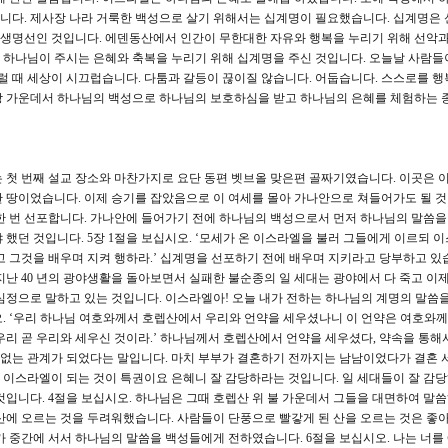
니다. 제사장 나라 거룩한 백성으로 살기 위해서는 십계명이 필요했습니다. 십계명은
생명선인 것입니다. 에덴동산에서 인간이 무한대한 자유와 행복을 누리기 위해 선악
 하나님이 주시는 은혜와 축복을 누리기 위해 십계명을 주신 것입니다. 오늘날 사람들
그럴 때 세상이 시끄럽습니다. 다툼과 갈등이 끊이질 않습니다. 어둡습니다. 스스로를 행
상 가운데서 하나님의 백성으로 하나님의 보호하심을 받고 하나님의 은혜를 체험하는 
소는 첫 번째 설교 장소와 마찬가지로 요단 동편 벳브올 맞은편 골짜기였습니다. 이곳은
 땅이었습니다. 이제 승기를 잡았음으로 이 여세를 몰아 가나안으로 쳐들어가도 될 것
한 번 선포합니다. 가나안에 들어가기 전에 하나님의 백성으로서 먼저 하나님의 말씀
 했던 것입니다. 5장 1절을 보십시오. ‘모세가 온 이스라엘을 불러 그들에게 이르되 
고 그것을 배우며 지켜 행하라.’ 십계명을 선포하기 전에 배우며 지키라고 당부하고 있
지난 40 년의 광야생활을 돌아보면서 실패한 불순종의 일 세대는 광야에서 다 죽고 이제
심정으로 말하고 있는 것입니다. 이스라엘아! 오늘 내가 전하는 하나님의 계명의 말씀을
십시오. ‘우리 하나님 여호와께서 호렙산에서 우리와 언약을 세우셨나니 이 언약은 여호와께
우리 곧 우리와 세우신 것이라.’ 하나님께서 호렙산에서 언약을 세우셨다, 약속을 통해
 수 없는 관계가 되었다는 말입니다. 마치 부부가 결혼하기 전까지는 남남이었다가 결혼 
이스라엘이 되는 것이 특권이요 은혜니 잘 감당하라는 것입니다. 일 세대들이 잘 감
것입니다. 4절을 보십시오. 하나님은 그때 호렙산 위 불 가운데서 그들을 대면하여 말
산에 오르는 것을 두려워했습니다. 사람들이 단풍으로 빨갛게 된 산을 오르는 것은 좋아
가 중간에 서서 하나님의 말씀을 백성들에게 전하였습니다. 6절을 보십시오. 나는 너를 