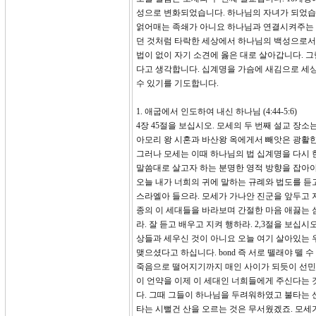
성으로 변화되었습니다. 하나님의 자녀가 되었습
얽어매는 족쇄가 아니요 하나님과 연결시켜주는 
던 것처럼 타락한 세상에서 하나님의 백성으로서
법이 없이 자기 소견에 옳은 대로 살아갑니다. 
다고 생각합니다. 십계명을 가슴에 새김으로 세
수 있기를 기도합니다.
1. 애굽에서 인도하여 내신 하나님 (4:44-5:6)
4장 45절을 보십시오. 모세의 두 번째 설교 장
아모리 왕 시혼과 바산왕 옥에게서 빼앗은 광활한
그러나 모세는 이때 하나님의 법 십계명을 다시 
말씀대로 살고자 하는 분명한 영적 방향을 잡아야
오늘 내가 너희의 귀에 말하는 규례와 법도를 듣
스라엘아 들으라. 모세가 가나안 진군을 앞두고 
종의 이 세대들을 바라보며 간절한 마음 애끓는 
라. 잘 듣고 배우고 지켜 행하라. 2,3절을 보
상들과 세우신 것이 아니요 오늘 여기 살아있는 
맺으셨다고 하십니다. bond 즉 서로 뗄래야 뗄
죽음으로 떨어지기까지 매인 사이가 되듯이 선민 
이 언약을 이제 이 세대인 너희들에게 주신다는 
다. 그때 그들이 하나님을 두려워하였고 불타는 
타는 시뻘건 산을 오르는 것은 무서웠겠죠. 모세