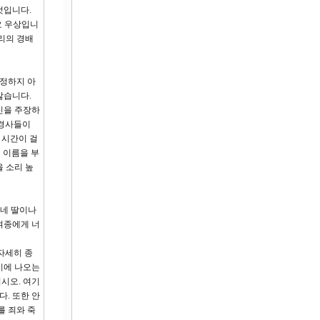
것입니다.
요 우상입니
리의 경배
인정하지 아
않습니다.
확신을 주장하
필경사들이
 시간이 걸
 이름을 부
을 소리 높
 네 딸이나
 여종에게 너
자세히 종
기에 나오는
시오. 여기
. 또한 안
를 죄와 죽