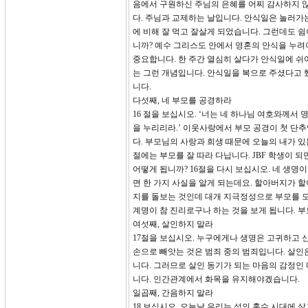
음에서 구원하신 주님의 은혜를 어찌 감사하지 않
다. 주님과 교제하는 날입니다. 안식일은 놀러가
에 비해 잘 먹고 잘살게 되었습니다. 그런데도 
니까? 예수 그리스도 안에서 영혼의 안식을 누려
중요합니다. 한 주간 열심히 살다가 안식일에 쉬
는 그런 개념입니다. 안식일을 복으로 주셨다고 
니다.
다섯째, 네 부모를 공경하라
16 절을 보십시오. ‘너는 네 하나님 여호와께서
을 누리리라.’ 이웃사랑에서 부모 공경이 첫 단
다. 부모님의 사랑과 희생 때문에 오늘의 내가 있
절에는 부모를 잘 따라 다닙니다. JBF 학생이 
어떻게 됩니까? 16절을 다시 보십시오. 네 생명
면 한 가지 사실을 알게 되는데요. 할아버지가 할
지를 돌보는 것인데 대개 지극정성으로 부모를 모
계명이 참 진리로구나 하는 것을 보게 됩니다. 
여섯째, 살인하지 말라
17절을 보십시오. 누구에게나 생명은 고귀하고 
손으로 빼앗는 것은 범죄 중의 범죄입니다. 살인
니다. 그러므로 살인 동기가 되는 마음의 감정인
니다. 인간관계에서 화목을 유지해야겠습니다.
일곱째, 간음하지 말라
18 보십시오. 오늘날 우리는 성의 홍수 시대에 