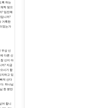
도록 하는
 채찍 맞으
까? 임진왜
월입니까?
라 거룩한
인이었는가
 우상 신
외에 다른 신
 참 신이 아
니까? 지금
받으시기 합
의지하고 있
 빠져 산다
다. 하나님
님 한 분만
싶어 합니