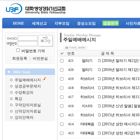
|
HOME
|
세계선교
|
각부모임
|
경성소모임
|
성경연구
|
사진자
Sunday Worship Message
주일예배메시지
비밀번호 기억
번호
글 제 목
회원등록
｜
비번분실
말라기
[2016년 말라기 제2강
421
말라기
[2016년 말라기 제1강
420
Bible Study
히브리서
[2016년 히브리서 제
419
주일예배메시지
성경공부문제지
히브리서
[2016년 히브리서 제1
418
수양회강의
히브리서
[2016년 히브리서 제1
417
특강
구약강의자료실
이사야
[2016년 신년 말씀] 
416
신약강의자료실
히브리서
[2015년 히브리서 제
415
강의안책자
마태복음
[2015년 성탄 메시지]
414
마태복음
[2015년 성탄 제2강]
413